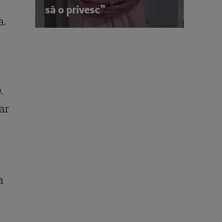
să o privesc”
a.
.
ar
a