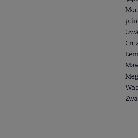
Morf
prin
Owai
Cruz
Len
Maw
Mega
Wad
Zwa