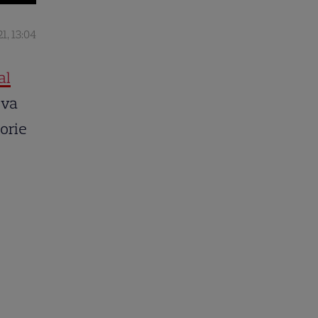
1, 13:04
al
 va
torie