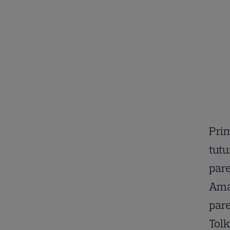
Prim
tutu
pare
Amar
pare
Tolk