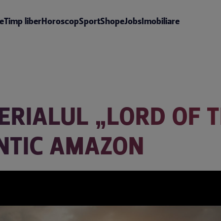
te
Timp liber
Horoscop
Sport
Shop
eJobs
Imobiliare
ERIALUL „LORD OF T
ANTIC AMAZON