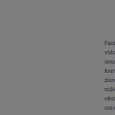
Fani
viit
anun
foar
ziar
mili
ofer
mii 