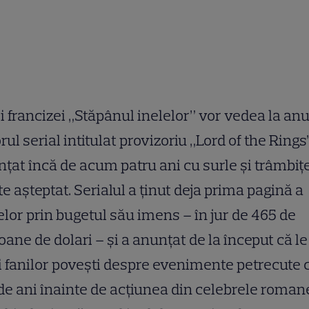
i francizei „Stăpânul inelelor” vor vedea la anu
orul serial intitulat provizoriu „Lord of the Rings
țat încă de acum patru ani cu surle și trâmbițe
te așteptat. Serialul a ținut deja prima pagină a
elor prin bugetul său imens – în jur de 465 de
oane de dolari – și a anunțat de la început că le
i fanilor povești despre evenimente petrecute 
de ani înainte de acțiunea din celebrele roman