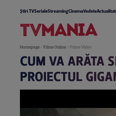
Știri TV
Seriale
Streaming
Cinema
Vedete
Actualita
Homepage
/
Filme Online
/
Prime Video
CUM VA ARĂTA S
PROIECTUL GIG