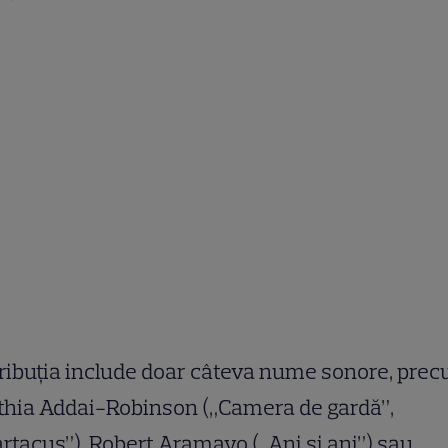
ribuția include doar câteva nume sonore, pre
thia Addai-Robinson („Camera de gardă”,
rtacus”), Robert Aramayo („Ani și ani”) sau