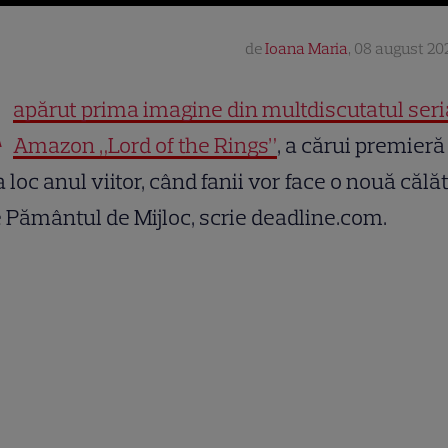
de
Ioana Maria
,
08 august 202
A
apărut prima imagine din multdiscutatul seri
Amazon „Lord of the Rings”
, a cărui premieră
 loc anul viitor, când fanii vor face o nouă călă
 Pământul de Mijloc, scrie deadline.com.