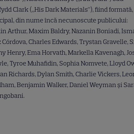
ydd Clark („His Dark Materials”), fiind formată,
cipal, din nume încă necunoscute publicului:
n Arthur, Maxim Baldry, Nazanin Boniadi, Ism
 Córdova, Charles Edwards, Trystan Gravelle, S
ny Henry, Ema Horvath, Markella Kavenagh, Jo
le, Tyroe Muhafidin, Sophia Nomvete, Lloyd O
n Richards, Dylan Smith, Charlie Vickers, Leo
ham, Benjamin Walker, Daniel Weyman și Sar
ngobani.