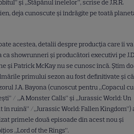
bitul” și „Stăpânul inelelor”, scrise de J.R.R.
ien, deja cunoscute și îndrăgite pe toată planet
oate acestea, detalii despre producția care îi va
 ca showrunneri și producători executivi pe J.D
e și Patrick McKay nu se cunosc încă. Știm do
ilmările primului sezon au fost definitivate și că
zorul J.A. Bayona (cunoscut pentru „Copacul cu
ști” / „A Monster Calls” și „Jurassic World: Un
t în ruină” /„Jurassic World: Fallen Kingdom”) 
izat primele două episoade din acest nou și
țios „Lord of the Rings”.