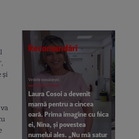
Recomandări
l
”,
 și
Vedete româneşti
Laura Cosoi a devenit
mamă pentru a cincea
 va
oară. Prima imagine cu fiica
cu
ei, Nina, și povestea
e
numelui ales. „Nu mă satur