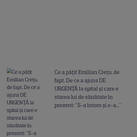
Ce a pățit Emilian Crețu, de
fapt. De ce a ajuns DE
URGENȚĂ la spital și care e
starea lui de sănătate în
prezent: "S-a întors și s-a..."