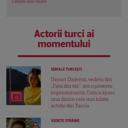
Actorii turci ai
momentului
SERIALE TURCEŞTI
Demet Özdemir, vedeta din
„Fata din vis”, are o poveste
impresionantă. Cum a ajuns
12
una dintre cele mai iubite
actrițe din Turcia
VEDETE STRĂINE