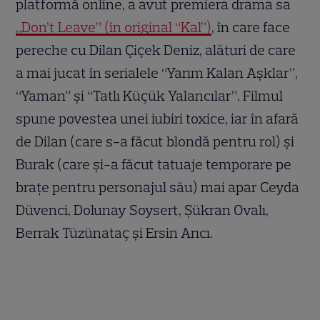
platformă online, a avut premiera drama sa
„Don’t Leave” (în original “Kal”)
, în care face
pereche cu Dilan Çiçek Deniz, alături de care
a mai jucat în serialele “Yarım Kalan Aşklar”,
“Yaman” și “Tatlı Küçük Yalancılar”. Filmul
spune povestea unei iubiri toxice, iar în afară
de Dilan (care s-a făcut blondă pentru rol) și
Burak (care și-a făcut tatuaje temporare pe
brațe pentru personajul său) mai apar Ceyda
Düvenci, Dolunay Soysert, Şükran Ovalı,
Berrak Tüzünataç și Ersin Arıcı.