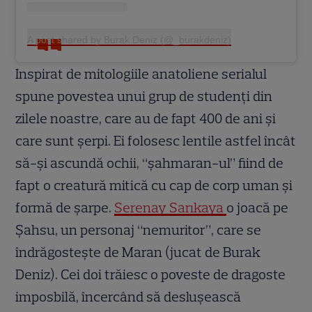
A post shared by Burak Deniz (@_burakdeniz)
Inspirat de mitologiile anatoliene serialul
spune povestea unui grup de studenți din
zilele noastre, care au de fapt 400 de ani și
care sunt șerpi. Ei folosesc lentile astfel încât
să-și ascundă ochii, “șahmaran-ul” fiind de
fapt o creatură mitică cu cap de corp uman și
formă de șarpe.
Serenay Sarıkaya
o joacă pe
Şahsu, un personaj “nemuritor”, care se
îndrăgostește de Maran (jucat de Burak
Deniz). Cei doi trăiesc o poveste de dragoste
imposbilă, încercând să deslușească