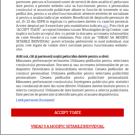
partenere, precum si furnizorii nostri de servicii de date analitice) prelucram
date pentru a permite website-ului sa functioneze, pentru a personaliza
continutul si anunturile publicitare afisate in functie de interesele si/sau
profilul dvs., pentru a va oferi functionalitati aferente retelelor de socializare
VEDETE STRĂINE
si pentru a analiza traficul pe website. Beneficiati de drepturile prevazute de
art. 15-22 din GDPR in legatura cu prelucrarea datelor cu caracter personal.
Tom Holland, decizie radicală
Aceste drepturi pot fi exercitate prin modalitatea indicata
aici
. Prin click pe
“ACCEPT TOATE”, acceptati folosirea tuturor Tehnologiilor de tip Cookie, care
pentru noul său film! Ce
implica inclusiv acceptul dvs. cu privire la stocarea/accesarea informatiilor
de catre Vendor-ii cu care colaboram. Prin click pe “VREAU SA MODIFIC
promisiune a făcut actorul
SETARILE INDIVIDUAL” puteti schimba preferintele in mod individual, mai
putin cele legate de cookie strict necesare pentru functionarea website-
13
după momentele virale în care
ului.
a făcut senzație prin dans
Atât noi, cât și partenerii noștri prelucrăm datele pentru a oferi:
Măsurarea performanței reclamelor. Utilizarea profilurilor pentru selectarea
conținutului personalizat. Stocarea și/sau accesarea informațiilor de pe un
dispozitiv. Dezvoltarea și îmbunătățirea serviciilor. Crearea profilurilor de
ȘTIRI
conținut personalizat. Utilizarea profilurilor pentru selectarea publicității
personalizate. Crearea profilurilor pentru publicitate personalizată.
25 de ani de la lansarea
Măsurarea performanței conținutului. Înțelegerea publicului prin statistici
sau combinații de date din surse diferite. Utilizarea datelor limitate pentru a
filmului „Stăpânul inelelor:
selecta conținutul. Utilizarea de date limitate pentru a selecta publicitatea.
Frăția Inelului”! Cum a creat
Date precise de geolocație și identificarea prin scanarea dispozitivului.
Peter Jackson una dintre cele
Listă parteneri (furnizori)
mai iubite producții fantasy din
ACCEPT TOATE
istorie
VREAU SA MODIFIC SETARILE INDIVIDUAL
VEDETE STRĂINE