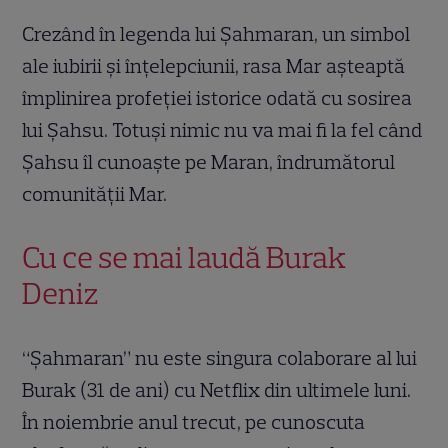
Crezând în legenda lui Șahmaran, un simbol
ale iubirii și înțelepciunii, rasa Mar așteaptă
împlinirea profeției istorice odată cu sosirea
lui Şahsu. Totuși nimic nu va mai fi la fel când
Şahsu îl cunoaște pe Maran, îndrumătorul
comunităţii Mar.
Cu ce se mai laudă Burak
Deniz
“Șahmaran” nu este singura colaborare al lui
Burak (31 de ani) cu Netflix din ultimele luni.
În noiembrie anul trecut, pe cunoscuta