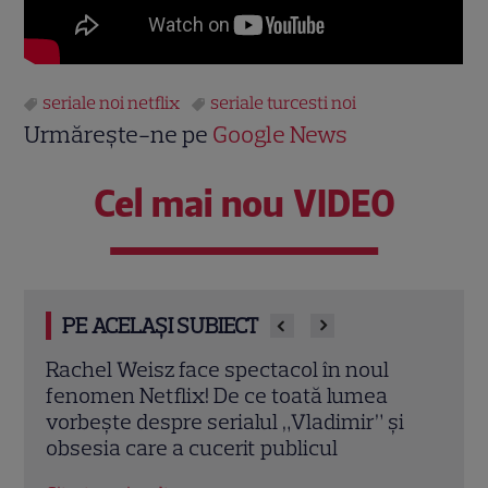
seriale noi netflix
seriale turcesti noi
Urmărește-ne pe
Google News
Cel mai nou VIDEO
PE ACELAȘI SUBIECT
Noutăți pe Netflix în martie 2026: Peaky
Seri
Blinders, One Piece și toate premierele.
„În 
i
Lista completă
locul
Citește mai multe
Citeș