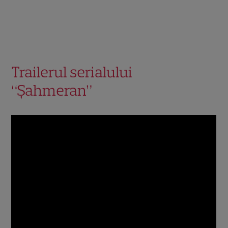
Trailerul serialului
“Șahmeran”