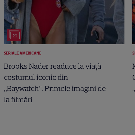
20
SERIALE AMERICANE
S
Brooks Nader readuce la viață
costumul iconic din
„Baywatch”. Primele imagini de
la filmări