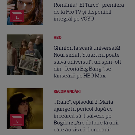
România! „El Turco”, premiera
de la Pro TV și disponibil
13
integral pe VOYO
HBO
Ghinion la scară universală!
Noul serial „Stuart nu poate
salva universul”, un spin-off
din „Teoria Big Bang”, se
lansează pe HBO Max
RECOMANDĂRI
„Trafic”, episodul 2. Maria
ajunge în pericol după ce
încearcă să-l salveze pe
8
Bogdan: „Are datorie la unii
care au zis că-l omoară!”