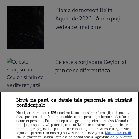
Ploaia de meteori Delta
Aquaride 2026: când o poți
vedea cel mai bine
Ce este scorțișoara Ceylon și
prin ce se diferențiază
Nouă ne pasă ca datele tale personale să rămână
confidențiale
ALTE ARTICOLE
Noi și partenerii noștri
596
stocăm și/sau accesăm informații pe dispozitivul
dvs., precum identificatorii cookie unici pentru prelucrarea datelor cu
caracter personal. Puteți accepta sau gestiona preferințele dvs. făcând clic
INTERESANTE
mai jos, respectiv vă puteți opune utilizării unui interes legitim în orice
moment pe pagina cu politica de confidențialitate. Aceste alegeri vor fi
raportate partenerilor noștri și nu vă vor afecta navigarea.
Mai multe detalii
Noi si partenerii nostri (retelele de socializare si agentiile de publicitate