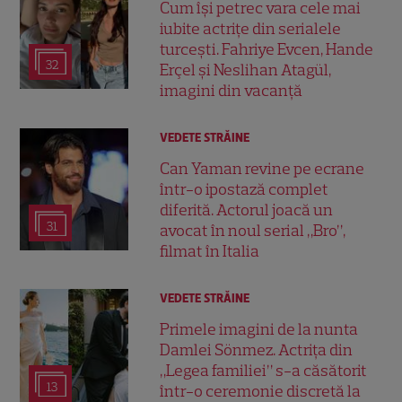
Cum își petrec vara cele mai
iubite actrițe din serialele
turcești. Fahriye Evcen, Hande
32
Erçel și Neslihan Atagül,
imagini din vacanță
VEDETE STRĂINE
Can Yaman revine pe ecrane
într-o ipostază complet
diferită. Actorul joacă un
31
avocat în noul serial „Bro”,
filmat în Italia
VEDETE STRĂINE
Primele imagini de la nunta
Damlei Sönmez. Actrița din
„Legea familiei” s-a căsătorit
13
într-o ceremonie discretă la