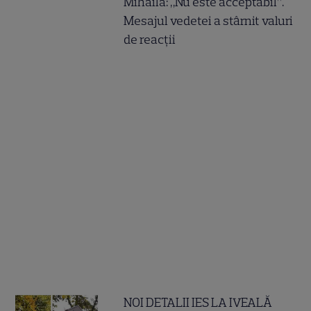
Mihăilă: „Nu este acceptabil”.
Mesajul vedetei a stârnit valuri
de reacții
NOI DETALII IES LA IVEALĂ