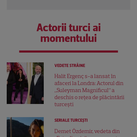
Actorii turci ai
momentului
VEDETE STRĂINE
Halit Ergenç s-a lansat în
afaceri la Londra: Actorul din
„Suleyman Magnificul” a
deschis o rețea de plăcintării
turcești
SERIALE TURCEŞTI
Demet Özdemir, vedeta din