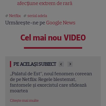
afecțiune extrem de rară
Netflix
serial adela
Urmărește-ne pe
Google News
Cel mai nou VIDEO
PE ACELAȘI SUBIECT
ean
Ce vedem pe streaming între 27 iulie și 2
Josh
august 2026: Diavolul se îmbracă de la
thri
ă
Prada 2 pe Disney+ și mari noutăți
prem
Netflix
Citeș
Citește mai multe