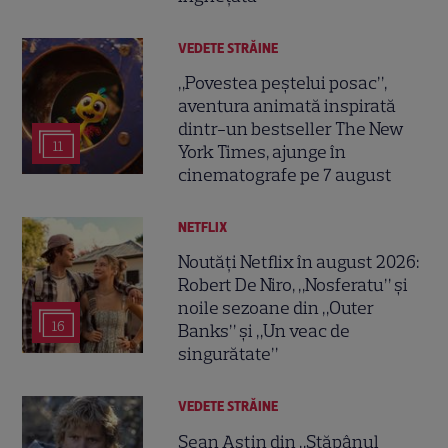
VEDETE STRĂINE
„Povestea peștelui posac”,
aventura animată inspirată
dintr-un bestseller The New
11
York Times, ajunge în
cinematografe pe 7 august
NETFLIX
Noutăți Netflix în august 2026:
Robert De Niro, „Nosferatu” și
noile sezoane din „Outer
16
Banks” și „Un veac de
singurătate”
VEDETE STRĂINE
Sean Astin din „Stăpânul