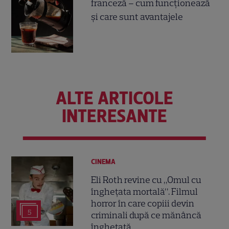
franceză – cum funcționează
și care sunt avantajele
ALTE ARTICOLE
INTERESANTE
CINEMA
Eli Roth revine cu „Omul cu
înghețata mortală”. Filmul
horror în care copiii devin
5
criminali după ce mănâncă
înghețată