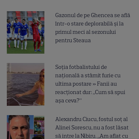
Gazonul de pe Ghencea se află
într-o stare deplorabilă și la
primul meci al sezonului
pentru Steaua
Soția fotbalistului de
națională a stârnit furie cu
ultima postare » Fanii au
reacționat dur: „Cum să spui
așa ceva?”
Alexandru Ciucu, fostul soț al
Alinei Sorescu, nu a fost lăsat
să intre la Nibiru. „Am aflat cu