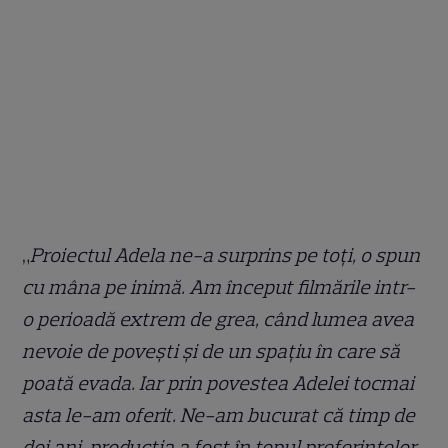
„
Proiectul Adela ne-a surprins pe toţi, o spun
cu mâna pe inimă. Am început filmările intr-
o perioadă extrem de grea, când lumea avea
nevoie de poveşti şi de un spaţiu în care să
poată evada. Iar prin povestea Adelei tocmai
asta le-am oferit. Ne-am bucurat că timp de
doi ani, producţia a fost în topul preferinţelor