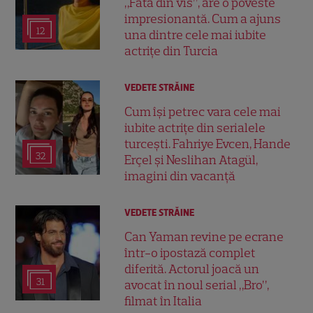
„Fata din vis”, are o poveste
impresionantă. Cum a ajuns
12
una dintre cele mai iubite
actrițe din Turcia
VEDETE STRĂINE
Cum își petrec vara cele mai
iubite actrițe din serialele
turcești. Fahriye Evcen, Hande
32
Erçel și Neslihan Atagül,
imagini din vacanță
VEDETE STRĂINE
Can Yaman revine pe ecrane
într-o ipostază complet
diferită. Actorul joacă un
31
avocat în noul serial „Bro”,
filmat în Italia