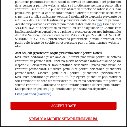
partenere, precum si furnizorii nostri de servicii de date analitice) prelucram
Hathaway și Emily Blunt la
date pentru a permite website-ului sa functioneze, pentru a personaliza
9
continutul si anunturile publicitare afisate in functie de interesele si/sau
„Diavolul se îmbracă de la
profilul dvs., pentru a va oferi functionalitati aferente retelelor de socializare
Prada 2”. Ce salarii ar fi primit
si pentru a analiza traficul pe website. Beneficiati de drepturile prevazute de
art. 15-22 din GDPR in legatura cu prelucrarea datelor cu caracter personal.
actrițele
Aceste drepturi pot fi exercitate prin modalitatea indicata
aici
. Prin click pe
“ACCEPT TOATE”, acceptati folosirea tuturor Tehnologiilor de tip Cookie, care
implica inclusiv acceptul dvs. cu privire la stocarea/accesarea informatiilor
de catre Vendor-ii cu care colaboram. Prin click pe “VREAU SA MODIFIC
VEDETE STRĂINE
SETARILE INDIVIDUAL” puteti schimba preferintele in mod individual, mai
putin cele legate de cookie strict necesare pentru functionarea website-
ului.
Tom Holland, decizie radicală
Atât noi, cât și partenerii noștri prelucrăm datele pentru a oferi:
pentru noul său film! Ce
Măsurarea performanței reclamelor. Utilizarea profilurilor pentru selectarea
promisiune a făcut actorul
conținutului personalizat. Stocarea și/sau accesarea informațiilor de pe un
dispozitiv. Dezvoltarea și îmbunătățirea serviciilor. Crearea profilurilor de
13
după momentele virale în care
conținut personalizat. Utilizarea profilurilor pentru selectarea publicității
personalizate. Crearea profilurilor pentru publicitate personalizată.
a făcut senzație prin dans
Măsurarea performanței conținutului. Înțelegerea publicului prin statistici
sau combinații de date din surse diferite. Utilizarea datelor limitate pentru a
selecta conținutul. Utilizarea de date limitate pentru a selecta publicitatea.
SKYSHOWTIME
Date precise de geolocație și identificarea prin scanarea dispozitivului.
Listă parteneri (furnizori)
Scarlett Johansson și Kristin
Scott Thomas, din nou mamă
ACCEPT TOATE
și fiică pe ecran în „My
13
Mother's Wedding”. Când
VREAU SA MODIFIC SETARILE INDIVIDUAL
apare filmul pe SkyShowtime