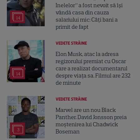
Inelelor” a fost nevoit să își
vândă casa din cauza
14
salariului mic: Câți bani a
primit de fapt
VEDETE STRĂINE
Elon Musk, atac la adresa
regizorului premiat cu Oscar
care a realizat documentarul
14
despre viața sa. Filmul are 232
de minute
VEDETE STRĂINE
Marvel are un nou Black
Panther. David Jonsson preia
moștenirea lui Chadwick
3
Boseman