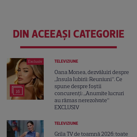
DIN ACEEAȘI CATEGORIE
TELEVIZIUNE
Exclusiv
Oana Monea, dezvăluiri despre
„Insula Iubirii: Reuniuni”. Ce
spune despre foștii
16
concurenți: „Anumite lucruri
au rămas nerezolvate”
EXCLUSIV
TELEVIZIUNE
Grila TV de toamnă 2026: toate