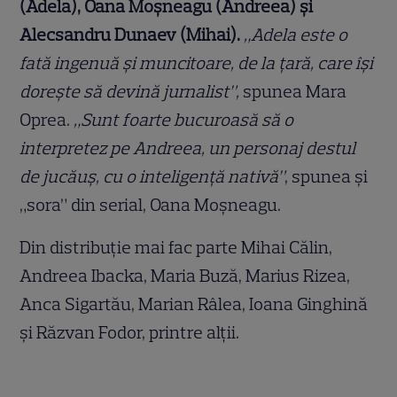
(Adela), Oana Moșneagu (Andreea) și
Alecsandru Dunaev (Mihai).
„Adela este o
fată ingenuă şi muncitoare, de la ţară, care îşi
doreşte să devină jurnalist”,
spunea Mara
Oprea.
„Sunt foarte bucuroasă să o
interpretez pe Andreea, un personaj destul
de jucăuş, cu o inteligenţă nativă”
, spunea și
„sora” din serial, Oana Moşneagu.
Din distribuție mai fac parte Mihai Călin,
Andreea Ibacka, Maria Buză, Marius Rizea,
Anca Sigartău, Marian Râlea, Ioana Ginghină
și Răzvan Fodor, printre alții.