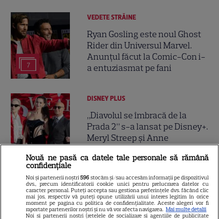
VEDETE STRĂINE
Ryan Gosling este noul Ghost
Rider din Universul Marvel.
Anunțul făcut la Comic-Con i-
7
a entuziasmat pe fani
DISNEY PLUS
„Diavolul se îmbracă de la
Prada 2” s-a lansat pe Disney+.
Meryl Streep și Anne
Hathaway revin la revista
Nouă ne pasă ca datele tale personale să rămână
Runway
confidențiale
Noi și partenerii noștri
596
stocăm și/sau accesăm informații pe dispozitivul
dvs., precum identificatorii cookie unici pentru prelucrarea datelor cu
VEDETE STRĂINE
caracter personal. Puteți accepta sau gestiona preferințele dvs. făcând clic
mai jos, respectiv vă puteți opune utilizării unui interes legitim în orice
Meryl Streep, gest
moment pe pagina cu politica de confidențialitate. Aceste alegeri vor fi
raportate partenerilor noștri și nu vă vor afecta navigarea.
Mai multe detalii
impresionant pentru Anne
Noi si partenerii nostri (retelele de socializare si agentiile de publicitate