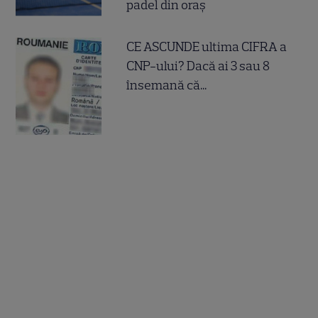
padel din oraș
CE ASCUNDE ultima CIFRA a
CNP-ului? Dacă ai 3 sau 8
însemană că...