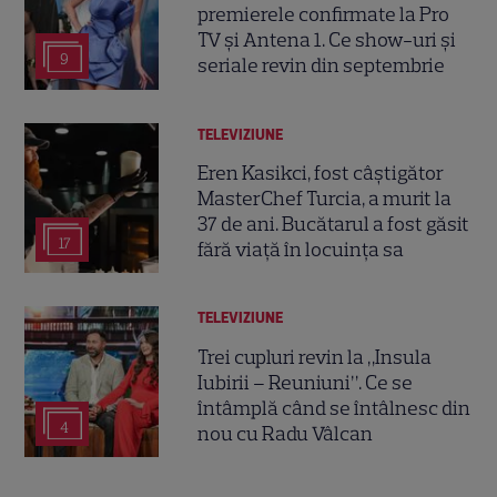
premierele confirmate la Pro
TV și Antena 1. Ce show-uri și
9
seriale revin din septembrie
TELEVIZIUNE
Eren Kasikci, fost câștigător
MasterChef Turcia, a murit la
37 de ani. Bucătarul a fost găsit
17
fără viață în locuința sa
TELEVIZIUNE
Trei cupluri revin la „Insula
Iubirii – Reuniuni”. Ce se
întâmplă când se întâlnesc din
4
nou cu Radu Vâlcan