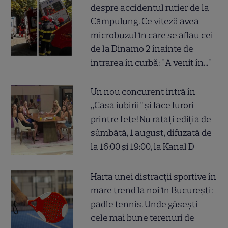
despre accidentul rutier de la
Câmpulung. Ce viteză avea
microbuzul în care se aflau cei
de la Dinamo 2 înainte de
intrarea în curbă: "A venit în..."
Un nou concurent intră în
„Casa iubirii” și face furori
printre fete! Nu ratați ediția de
sâmbătă, 1 august, difuzată de
la 16:00 și 19:00, la Kanal D
Harta unei distracții sportive în
mare trend la noi în București:
padle tennis. Unde găsești
cele mai bune terenuri de