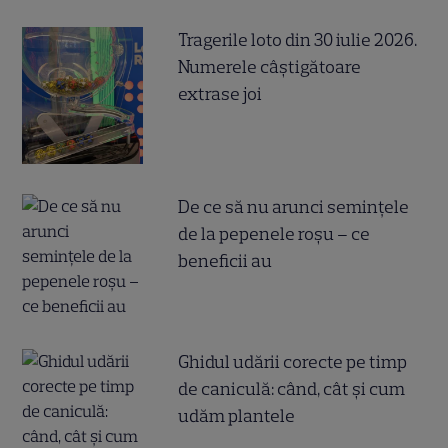
Tragerile loto din 30 iulie 2026.
Numerele câştigătoare
extrase joi
De ce să nu arunci semințele
de la pepenele roșu – ce
beneficii au
Ghidul udării corecte pe timp
de caniculă: când, cât şi cum
udăm plantele