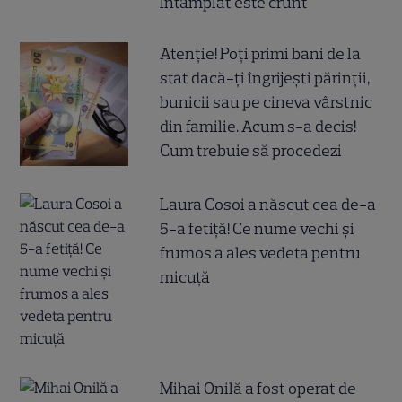
întâmplat este crunt
Atenție! Poți primi bani de la
stat dacă-ți îngrijești părinții,
bunicii sau pe cineva vârstnic
din familie. Acum s-a decis!
Cum trebuie să procedezi
Laura Cosoi a născut cea de-a
5-a fetiță! Ce nume vechi și
frumos a ales vedeta pentru
micuță
Mihai Onilă a fost operat de