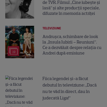
de TVR. Filmul „Cine iubește și
lasă” și alte producții speciale,
difuzate în memoria actriței
TELEVIZIUNE
Andrușca, schimbare de look
la „Insula Iubirii – Reuniuni”.
Ce a dezvăluit despre relația cu
19
Andrei după emisiune
Fiica legendei și-a făcut
debutul în televiziune: „Dacă
nu te văd în direct, dau în
judecată Liga!”