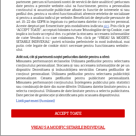
partenere, precum si furnizorii nostri de servicii de date analitice) prelucram
date pentru a permite website-ului sa functioneze, pentru a personaliza
continutul si anunturile publicitare afisate in functie de interesele si/sau
profilul dvs., pentru a va oferi functionalitati aferente retelelor de socializare
VEDETE STRĂINE
si pentru a analiza traficul pe website. Beneficiati de drepturile prevazute de
art. 15-22 din GDPR in legatura cu prelucrarea datelor cu caracter personal.
Ryan Gosling este noul Ghost
Aceste drepturi pot fi exercitate prin modalitatea indicata
aici
. Prin click pe
“ACCEPT TOATE”, acceptati folosirea tuturor Tehnologiilor de tip Cookie, care
Rider din Universul Marvel.
implica inclusiv acceptul dvs. cu privire la stocarea/accesarea informatiilor
de catre Vendor-ii cu care colaboram. Prin click pe “VREAU SA MODIFIC
Anunțul făcut la Comic-Con i-
SETARILE INDIVIDUAL” puteti schimba preferintele in mod individual, mai
7
a entuziasmat pe fani
putin cele legate de cookie strict necesare pentru functionarea website-
ului.
Atât noi, cât și partenerii noștri prelucrăm datele pentru a oferi:
Măsurarea performanței reclamelor. Utilizarea profilurilor pentru selectarea
DISNEY PLUS
conținutului personalizat. Stocarea și/sau accesarea informațiilor de pe un
dispozitiv. Dezvoltarea și îmbunătățirea serviciilor. Crearea profilurilor de
conținut personalizat. Utilizarea profilurilor pentru selectarea publicității
„Diavolul se îmbracă de la
personalizate. Crearea profilurilor pentru publicitate personalizată.
Prada 2” s-a lansat pe Disney+.
Măsurarea performanței conținutului. Înțelegerea publicului prin statistici
sau combinații de date din surse diferite. Utilizarea datelor limitate pentru a
Meryl Streep și Anne
selecta conținutul. Utilizarea de date limitate pentru a selecta publicitatea.
Date precise de geolocație și identificarea prin scanarea dispozitivului.
Hathaway revin la revista
Listă parteneri (furnizori)
Runway
ACCEPT TOATE
VEDETE STRĂINE
VREAU SA MODIFIC SETARILE INDIVIDUAL
Meryl Streep, gest