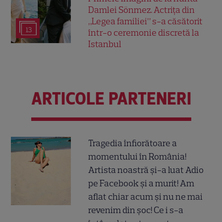
Damlei Sönmez. Actrița din
„Legea familiei” s-a căsătorit
13
într-o ceremonie discretă la
Istanbul
ARTICOLE PARTENERI
Tragedia înfiorătoare a
momentului în România!
Artista noastră și-a luat Adio
pe Facebook și a murit! Am
aflat chiar acum și nu ne mai
revenim din șoc! Ce i s-a