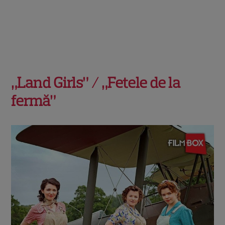
„Land Girls” / „Fetele de la
fermă”