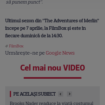
să punem punct”.
Ultimul sezon din ”The Adventures of Merlin”
începe pe 7 aprilie, la FilmBox și este în
fiecare duminică de la 14:30.
FilmBox
Urmărește-ne pe
Google News
Cel mai nou VIDEO
PE ACELAȘI SUBIECT
umul
Demet Özdemir, vedeta din „Fata din
Magg