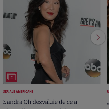
21
SERIALE AMERICANE
R
Sandra Oh dezvăluie de ce a