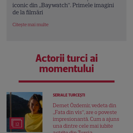
ini
vis”, are o poveste impresionantă. Cum a
înce
ajuns una dintre cele mai iubite actrițe
Dead
din Turcia
Citeș
Citește mai multe
Actorii turci ai
momentului
SERIALE TURCEŞTI
Demet Özdemir, vedeta din
„Fata din vis”, are o poveste
impresionantă. Cum a ajuns
12
una dintre cele mai iubite
actrițe din Turcia