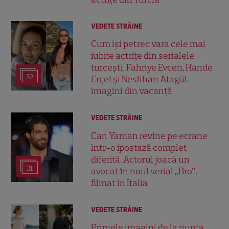
VEDETE STRĂINE
Cum își petrec vara cele mai
iubite actrițe din serialele
turcești. Fahriye Evcen, Hande
32
Erçel și Neslihan Atagül,
imagini din vacanță
VEDETE STRĂINE
Can Yaman revine pe ecrane
într-o ipostază complet
diferită. Actorul joacă un
31
avocat în noul serial „Bro”,
filmat în Italia
VEDETE STRĂINE
Primele imagini de la nunta