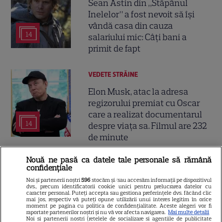
Sean Astin din „Stăpânul
Inelelor” a fost nevoit să își
vândă casa din cauza
14
salariului mic: Câți bani a
primit de fapt
VEDETE STRĂINE
Elon Musk, atac la adresa
regizorului premiat cu Oscar
care a realizat documentarul
14
despre viața sa. Filmul are 232
de minute
Nouă ne pasă ca datele tale personale să rămână
VEDETE STRĂINE
confidențiale
Marvel are un nou Black
Noi și partenerii noștri
596
stocăm și/sau accesăm informații pe dispozitivul
dvs., precum identificatorii cookie unici pentru prelucrarea datelor cu
Panther. David Jonsson preia
caracter personal. Puteți accepta sau gestiona preferințele dvs. făcând clic
mai jos, respectiv vă puteți opune utilizării unui interes legitim în orice
moștenirea lui Chadwick
moment pe pagina cu politica de confidențialitate. Aceste alegeri vor fi
3
raportate partenerilor noștri și nu vă vor afecta navigarea.
Mai multe detalii
Boseman
Noi si partenerii nostri (retelele de socializare si agentiile de publicitate