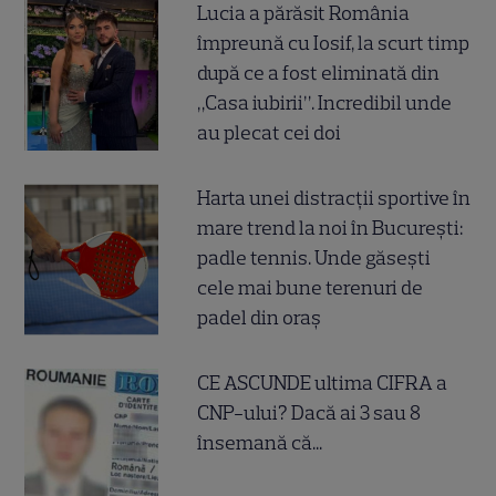
Lucia a părăsit România
împreună cu Iosif, la scurt timp
după ce a fost eliminată din
„Casa iubirii”. Incredibil unde
au plecat cei doi
Harta unei distracții sportive în
mare trend la noi în București:
padle tennis. Unde găsești
cele mai bune terenuri de
padel din oraș
CE ASCUNDE ultima CIFRA a
CNP-ului? Dacă ai 3 sau 8
însemană că...