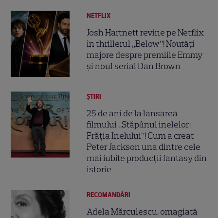
NETFLIX
Josh Hartnett revine pe Netflix
în thrillerul „Below”! Noutăți
majore despre premiile Emmy
și noul serial Dan Brown
ȘTIRI
25 de ani de la lansarea
filmului „Stăpânul inelelor:
Frăția Inelului”! Cum a creat
Peter Jackson una dintre cele
mai iubite producții fantasy din
istorie
RECOMANDĂRI
Adela Mărculescu, omagiată