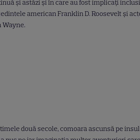
inuă și astăzi și în care au fost implicați inclus
edintele american Franklin D. Roosevelt și act
n Wayne.
ltimele două secole, comoara ascunsă pe insu
a pus pe jar imaginația multor aventurieri car