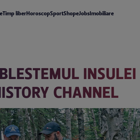
te
Timp liber
Horoscop
Sport
Shop
eJobs
Imobiliare
„BLESTEMUL INSULEI
HISTORY CHANNEL