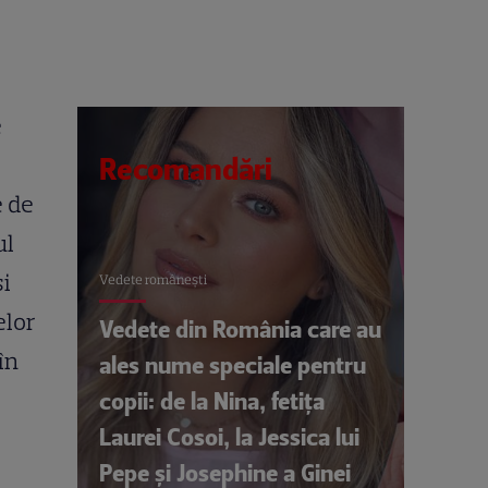
e
Recomandări
e de
ul
și
Vedete româneşti
elor
Vedete din România care au
în
ales nume speciale pentru
copii: de la Nina, fetița
Laurei Cosoi, la Jessica lui
Pepe și Josephine a Ginei