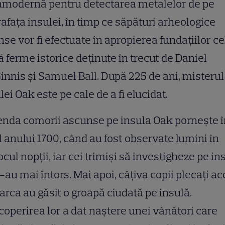
amodernă pentru detectarea metalelor de pe
afața insulei, în timp ce săpături arheologice
nse vor fi efectuate în apropierea fundațiilor ce
 ferme istorice deținute în trecut de Daniel
nnis și Samuel Ball. După 225 de ani, misterul
lei Oak este pe cale de a fi elucidat.
nda comorii ascunse pe insula Oak pornește î
l anului 1700, când au fost observate lumini în
ocul nopții, iar cei trimiși să investigheze pe in
-au mai întors. Mai apoi, câțiva copii plecați ac
arca au găsit o groapă ciudată pe insulă.
operirea lor a dat naștere unei vânători care