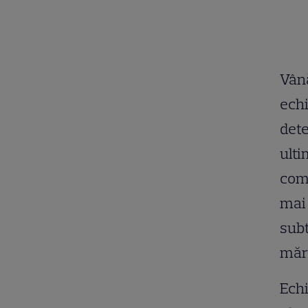
Vână
echi
dete
ulti
como
mai 
subt
măru
Echi