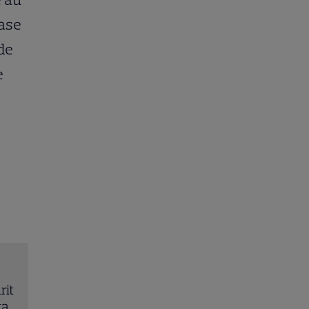
șase
de
e
rit
Trei cupluri revin la „Insula Iubirii – Reuniuni”. Ce
ța
întâmplă când se întâlnesc din nou cu Radu Vâl