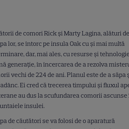
torii de comori Rick și Marty Lagina, alături d
pa lor, se întorc pe insula Oak cu și mai multă
rminare, dar, mai ales, cu resurse și tehnologi
mă generație, în încercarea de a rezolva mister
rii vechi de 224 de ani. Planul este de a săpa 
adânc. Ei cred că trecerea timpului și fluxul ap
erane au dus la scufundarea comorii ascunse 
ntaiele insulei.
pa de căutători se va folosi de o aparatură