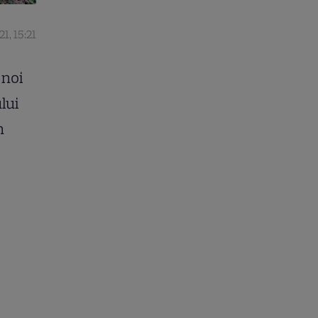
1, 15:21
 noi
lui
n