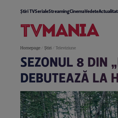
Știri TV
Seriale
Streaming
Cinema
Vedete
Actualita
Homepage
/
Știri
/
Televiziune
SEZONUL 8 DIN 
DEBUTEAZĂ LA 