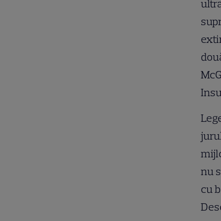
ultr
supr
exti
două
McGi
Insu
Lege
juru
mijl
nu s
cu b
Desc