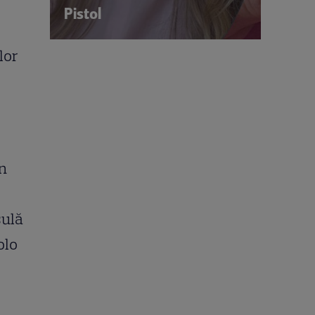
Pistol
lor
n
sulă
olo