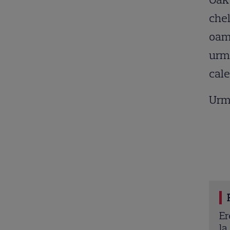
chel
oame
urmă
cale
Urm
TV de toamnă 2026: toate premierele confirmate
Er
TV și Antena 1. Ce show-uri și seriale revin din
la