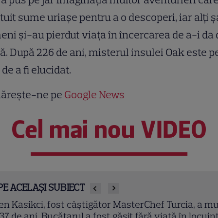
tuit sume uriașe pentru a o descoperi, iar alți 
ni și-au pierdut viața în încercarea de a-i da 
. După 226 de ani, misterul insulei Oak este p
 de a fi elucidat.
ărește-ne pe
Google News
Cel mai nou VIDEO
PE ACELAȘI SUBIECT
en Kasikci, fost câștigător MasterChef Turcia, a mu
 37 de ani. Bucătarul a fost găsit fără viață în locuin