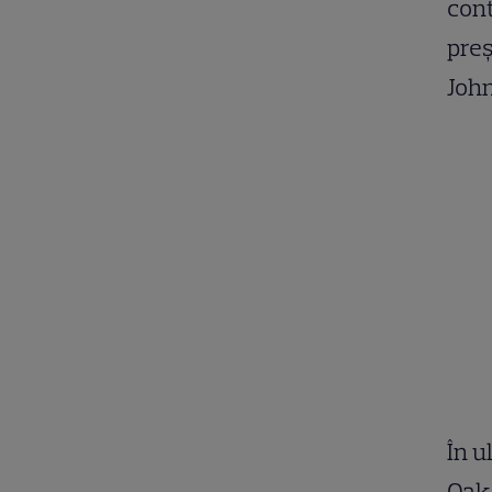
cont
preș
Joh
În u
Oak 