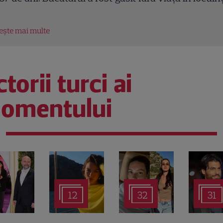
tește mai multe
torii turci ai
omentului
12
32
31