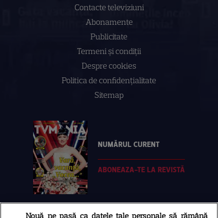
Contacte televiziuni
Abonamente
Publicitate
Termeni și condiții
Despre cookies
Politica de confidenţialitate
Sitemap
NUMĂRUL CURENT
ABONEAZA-TE LA REVISTĂ
Nouă ne pasă ca datele tale personale să rămână
Libertatea