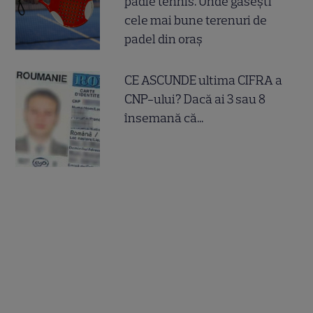
padle tennis. Unde găsești
cele mai bune terenuri de
padel din oraș
CE ASCUNDE ultima CIFRA a
CNP-ului? Dacă ai 3 sau 8
însemană că...