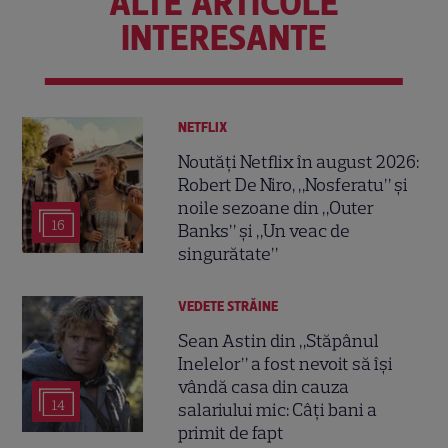
ALTE ARTICOLE
INTERESANTE
NETFLIX
Noutăți Netflix în august 2026:
Robert De Niro, „Nosferatu” și
noile sezoane din „Outer
16
Banks” și „Un veac de
singurătate”
VEDETE STRĂINE
Sean Astin din „Stăpânul
Inelelor” a fost nevoit să își
vândă casa din cauza
14
salariului mic: Câți bani a
primit de fapt