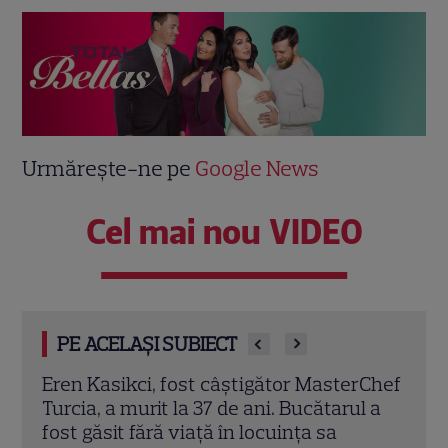
Urmărește-ne pe
Google News
Cel mai nou VIDEO
PE ACELAȘI SUBIECT
rChef
Trei cupluri revin la „Insula Iubirii –
Chel
l a
Reuniuni”. Ce se întâmplă când se
de A
întâlnesc din nou cu Radu Vâlcan
ches