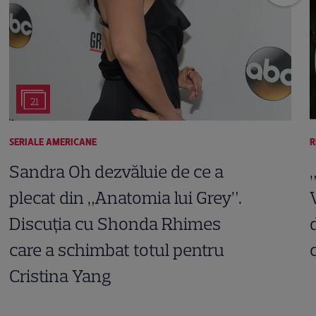
21
SERIALE AMERICANE
R
Sandra Oh dezvăluie de ce a
plecat din „Anatomia lui Grey”.
Discuția cu Shonda Rhimes
care a schimbat totul pentru
Cristina Yang