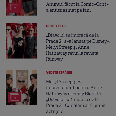
Anunțul făcut la Comic-Con i-
7
a entuziasmat pe fani
DISNEY PLUS
„Diavolul se îmbracă de la
Prada 2” s-a lansat pe Disney+.
Meryl Streep și Anne
Hathaway revin la revista
Runway
VEDETE STRĂINE
Meryl Streep, gest
impresionant pentru Anne
Hathaway și Emily Blunt la
9
„Diavolul se îmbracă de la
Prada 2”. Ce salarii ar fi primit
actrițele