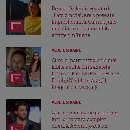
Demet Özdemir, vedeta din
„Fata din vis”, are o poveste
impresionantă. Cum a ajuns
12
una dintre cele mai iubite
actrițe din Turcia
VEDETE STRĂINE
Cum își petrec vara cele mai
iubite actrițe din serialele
turcești. Fahriye Evcen, Hande
32
Erçel și Neslihan Atagül,
imagini din vacanță
VEDETE STRĂINE
Can Yaman revine pe ecrane
într-o ipostază complet
diferită. Actorul joacă un