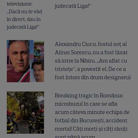
judecată Liga!”
Alexandru Ciucu, fostul soț al
Alinei Sorescu, nu a fost lăsat
să intre la Nibiru. „Am aflat cu
tristețe”, a povestit el. De ce a
fost întors din drum designerul
Breaking tragic în România:
microbuzul în care se afla
acum câteva minute echipa de
fotbal din București, accident
mortal! Câți morți și câți răniți
sunt până acum