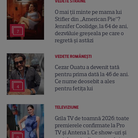
VEDETE STRĂINE
O mai ții minte pe mama lui
Stifler din „American Pie”?
Jennifer Coolidge, la 64 de ani,
7
dezvăluie greșeala pe care o
regretă și astăzi
VEDETE ROMÂNEŞTI
Cezar Ouatu a devenit tată
pentru prima dată la 46 de ani.
Ce nume deosebit a ales
4
pentru fetița lui
TELEVIZIUNE
Grila TV de toamnă 2026: toate
premierele confirmate la Pro
TV și Antena 1. Ce show-uri și
9