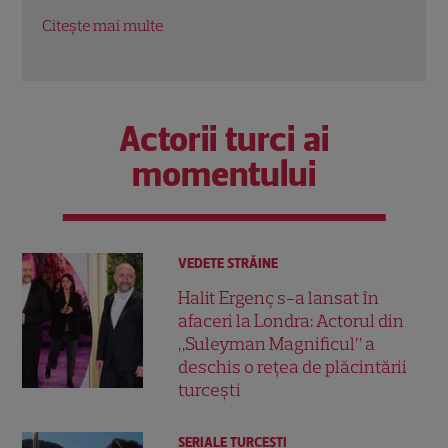
Citește mai multe
Citeș
Actorii turci ai
momentului
VEDETE STRĂINE
Halit Ergenç s-a lansat în
afaceri la Londra: Actorul din
„Suleyman Magnificul” a
deschis o rețea de plăcintării
turcești
SERIALE TURCEŞTI