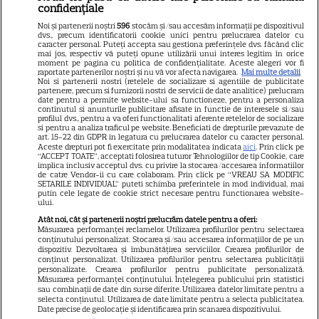
confidențiale
Libertatea pentru femei
Noi și partenerii noștri
596
stocăm și/sau accesăm informații pe dispozitivul
dvs., precum identificatorii cookie unici pentru prelucrarea datelor cu
GSP
caracter personal. Puteți accepta sau gestiona preferințele dvs. făcând clic
mai jos, respectiv vă puteți opune utilizării unui interes legitim în orice
Știri mondene
moment pe pagina cu politica de confidențialitate. Aceste alegeri vor fi
raportate partenerilor noștri și nu vă vor afecta navigarea.
Mai multe detalii
Noi si partenerii nostri (retelele de socializare si agentiile de publicitate
Avantaje
partenere, precum si furnizorii nostri de servicii de date analitice) prelucram
date pentru a permite website-ului sa functioneze, pentru a personaliza
Elle
continutul si anunturile publicitare afisate in functie de interesele si/sau
profilul dvs., pentru a va oferi functionalitati aferente retelelor de socializare
Unica
si pentru a analiza traficul pe website. Beneficiati de drepturile prevazute de
art. 15-22 din GDPR in legatura cu prelucrarea datelor cu caracter personal.
Retete practice
Aceste drepturi pot fi exercitate prin modalitatea indicata
aici
. Prin click pe
“ACCEPT TOATE”, acceptati folosirea tuturor Tehnologiilor de tip Cookie, care
implica inclusiv acceptul dvs. cu privire la stocarea/accesarea informatiilor
de catre Vendor-ii cu care colaboram. Prin click pe “VREAU SA MODIFIC
SETARILE INDIVIDUAL” puteti schimba preferintele in mod individual, mai
URMĂREȘTE-NE PE
putin cele legate de cookie strict necesare pentru functionarea website-
ului.
Atât noi, cât și partenerii noștri prelucrăm datele pentru a oferi:
Măsurarea performanței reclamelor. Utilizarea profilurilor pentru selectarea
conținutului personalizat. Stocarea și/sau accesarea informațiilor de pe un
dispozitiv. Dezvoltarea și îmbunătățirea serviciilor. Crearea profilurilor de
conținut personalizat. Utilizarea profilurilor pentru selectarea publicității
Copyright
2026
Ringier Romania – Toate Drepturile rezervate
personalizate. Crearea profilurilor pentru publicitate personalizată.
Măsurarea performanței conținutului. Înțelegerea publicului prin statistici
sau combinații de date din surse diferite. Utilizarea datelor limitate pentru a
selecta conținutul. Utilizarea de date limitate pentru a selecta publicitatea.
Date precise de geolocație și identificarea prin scanarea dispozitivului.