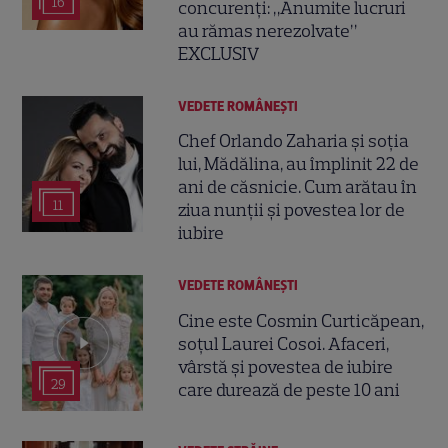
16
concurenți: „Anumite lucruri
au rămas nerezolvate”
EXCLUSIV
VEDETE ROMÂNEŞTI
Chef Orlando Zaharia și soția
lui, Mădălina, au împlinit 22 de
ani de căsnicie. Cum arătau în
11
ziua nunții și povestea lor de
iubire
VEDETE ROMÂNEŞTI
Cine este Cosmin Curticăpean,
soțul Laurei Cosoi. Afaceri,
vârstă și povestea de iubire
29
care durează de peste 10 ani