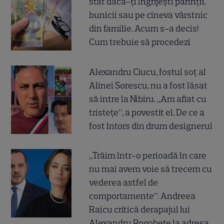
stat dacă-ți îngrijești părinții,
bunicii sau pe cineva vârstnic
din familie. Acum s-a decis!
Cum trebuie să procedezi
Alexandru Ciucu, fostul soț al
Alinei Sorescu, nu a fost lăsat
să intre la Nibiru. „Am aflat cu
tristețe”, a povestit el. De ce a
fost întors din drum designerul
„Trăim într-o perioadă în care
nu mai avem voie să trecem cu
vederea astfel de
comportamente”. Andreea
Raicu critică derapajul lui
Alexandru Rogobete la adresa