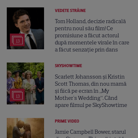
VEDETE STRĂINE
Tom Holland, decizie radicală
pentru noul său film! Ce
promisiune a făcut actorul
13
după momentele virale în care
a făcut senzație prin dans
SKYSHOWTIME
Scarlett Johansson și Kristin
Scott Thomas, din nou mamă
și fiică pe ecran în „My
13
Mother's Wedding”. Când
apare filmul pe SkyShowtime
PRIME VIDEO
Jamie Campbell Bower, starul