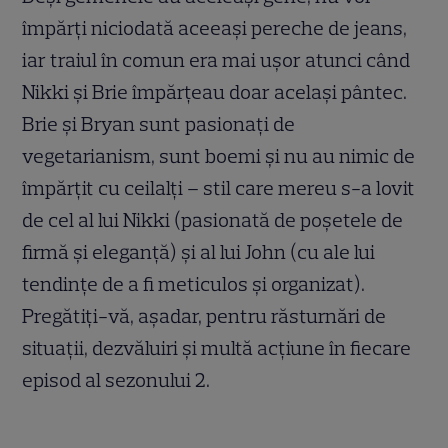
împărţi niciodată aceeaşi pereche de jeans,
iar traiul în comun era mai uşor atunci când
Nikki şi Brie împărţeau doar acelaşi pântec.
Brie şi Bryan sunt pasionaţi de
vegetarianism, sunt boemi şi nu au nimic de
împărţit cu ceilalţi – stil care mereu s-a lovit
de cel al lui Nikki (pasionată de poşetele de
firmă şi eleganţă) şi al lui John (cu ale lui
tendinţe de a fi meticulos și organizat).
Pregătiți-vă, așadar, pentru răsturnări de
situații, dezvăluiri și multă acțiune în fiecare
episod al sezonului 2.