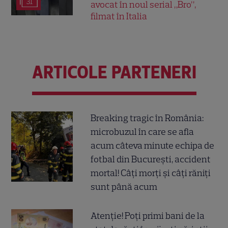
31
avocat în noul serial „Bro”,
filmat în Italia
ARTICOLE PARTENERI
Breaking tragic în România:
microbuzul în care se afla
acum câteva minute echipa de
fotbal din București, accident
mortal! Câți morți și câți răniți
sunt până acum
Atenție! Poți primi bani de la