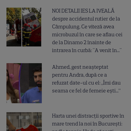
NOI DETALII IES LA IVEALĂ
despre accidentul rutier de la
Câmpulung. Ce viteză avea
microbuzul în care se aflau cei
de la Dinamo 2 înainte de
intrarea în curbă: "A venit în..."
Ahmed, gest neașteptat
pentru Andra, după ce a
refuzat date-ul cu el: „Îmi dau
seama ce fel de femeie ești...”
Harta unei distracții sportive în
mare trend la noi în București: