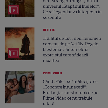
din „Stranger Things”, intră în
universul „Stăpânul Inelelor”.
9
Ce rol legendar va interpreta în
sezonul 3
NETFLIX
„Palatul de Est”, noul fenomen
coreean de pe Netflix: Regele
blestemat, fantomele și
5
exorcistul care sfidează
moartea
PRIME VIDEO
Când „Fălci” se întâlnește cu
„Coborâre întunecată”:
Producția claustrofobă de pe
Prime Video ce nu trebuie
ratată