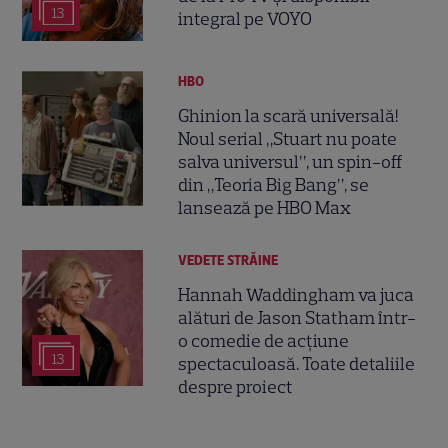
13
integral pe VOYO
HBO
Ghinion la scară universală!
Noul serial „Stuart nu poate
salva universul”, un spin-off
din „Teoria Big Bang”, se
lansează pe HBO Max
VEDETE STRĂINE
Hannah Waddingham va juca
alături de Jason Statham într-
o comedie de acțiune
13
spectaculoasă. Toate detaliile
despre proiect