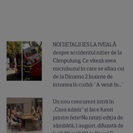
NOI DETALII IES LA IVEALĂ
despre accidentul rutier de la
Câmpulung. Ce viteză avea
microbuzul în care se aflau cei
de la Dinamo 2 înainte de
intrarea în curbă: "A venit în..."
Un nou concurent intră în
„Casa iubirii” și face furori
printre fete! Nu ratați ediția de
sâmbătă, 1 august, difuzată de