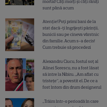
mortal! Câți morți și câți răniți
sunt până acum
Atenție! Poți primi bani de la
stat dacă-ți îngrijești părinții,
bunicii sau pe cineva vârstnic
din familie. Acum s-a decis!
Cum trebuie să procedezi
Alexandru Ciucu, fostul soț al
Alinei Sorescu, nu a fost lăsat
să intre la Nibiru. „Am aflat cu
tristețe”, a povestit el. De ce a
fost întors din drum designerul
„Trăim într-o perioadă în care