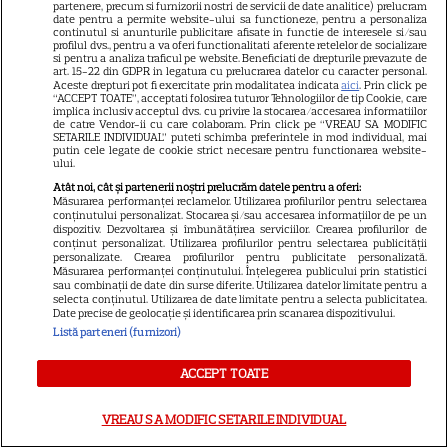
partenere, precum si furnizorii nostri de servicii de date analitice) prelucram
date pentru a permite website-ului sa functioneze, pentru a personaliza
GSP
continutul si anunturile publicitare afisate in functie de interesele si/sau
profilul dvs., pentru a va oferi functionalitati aferente retelelor de socializare
Știri mondene
si pentru a analiza traficul pe website. Beneficiati de drepturile prevazute de
art. 15-22 din GDPR in legatura cu prelucrarea datelor cu caracter personal.
Aceste drepturi pot fi exercitate prin modalitatea indicata
aici
. Prin click pe
Avantaje
“ACCEPT TOATE”, acceptati folosirea tuturor Tehnologiilor de tip Cookie, care
implica inclusiv acceptul dvs. cu privire la stocarea/accesarea informatiilor
Elle
de catre Vendor-ii cu care colaboram. Prin click pe “VREAU SA MODIFIC
SETARILE INDIVIDUAL” puteti schimba preferintele in mod individual, mai
Unica
putin cele legate de cookie strict necesare pentru functionarea website-
ului.
Retete practice
Atât noi, cât și partenerii noștri prelucrăm datele pentru a oferi:
Măsurarea performanței reclamelor. Utilizarea profilurilor pentru selectarea
conținutului personalizat. Stocarea și/sau accesarea informațiilor de pe un
dispozitiv. Dezvoltarea și îmbunătățirea serviciilor. Crearea profilurilor de
URMĂREȘTE-NE PE
conținut personalizat. Utilizarea profilurilor pentru selectarea publicității
personalizate. Crearea profilurilor pentru publicitate personalizată.
Măsurarea performanței conținutului. Înțelegerea publicului prin statistici
sau combinații de date din surse diferite. Utilizarea datelor limitate pentru a
selecta conținutul. Utilizarea de date limitate pentru a selecta publicitatea.
Date precise de geolocație și identificarea prin scanarea dispozitivului.
Listă parteneri (furnizori)
Copyright
2026
Ringier Romania – Toate Drepturile rezervate
ACCEPT TOATE
VREAU SA MODIFIC SETARILE INDIVIDUAL
Pariază responsabil! Decizia ONJN nr. 821/25.09.2025.