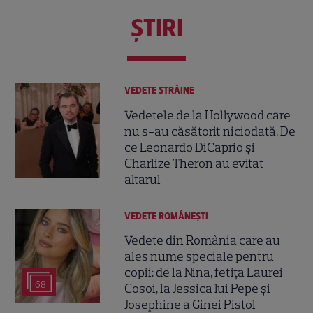
ŞTIRI
VEDETE STRĂINE
Vedetele de la Hollywood care
nu s-au căsătorit niciodată. De
ce Leonardo DiCaprio și
Charlize Theron au evitat
altarul
VEDETE ROMÂNEŞTI
Vedete din România care au
ales nume speciale pentru
copii: de la Nina, fetița Laurei
68
Cosoi, la Jessica lui Pepe și
Josephine a Ginei Pistol