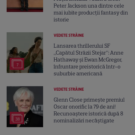
Peter Jackson una dintre cele
mai iubite producții fantasy din
istorie
VEDETE STRĂINE
Lansarea thrillerului SF
„Capătul Străzii Stejar”: Anne
Hathaway și Ewan McGregor,
7
înfruntare preistorică într-o
suburbie americană
VEDETE STRĂINE
Glenn Close primește premiul
Oscar onorific la 79 de ani!
Recunoaștere istorică după 8
38
nominalizări necâștigate