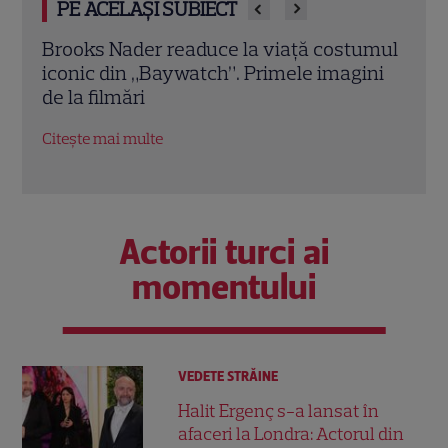
PE ACELAȘI SUBIECT
umul
Demet Özdemir, vedeta din „Fata din
Magg
ini
vis”, are o poveste impresionantă. Cum a
înce
ajuns una dintre cele mai iubite actrițe
Dead
din Turcia
Citeș
Citește mai multe
Actorii turci ai
momentului
VEDETE STRĂINE
Halit Ergenç s-a lansat în
afaceri la Londra: Actorul din