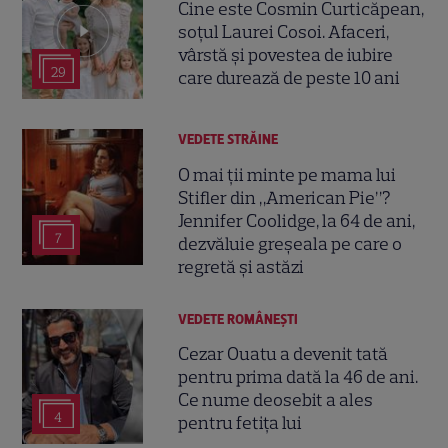
Cine este Cosmin Curticăpean,
soțul Laurei Cosoi. Afaceri,
vârstă și povestea de iubire
29
care durează de peste 10 ani
VEDETE STRĂINE
O mai ții minte pe mama lui
Stifler din „American Pie”?
Jennifer Coolidge, la 64 de ani,
7
dezvăluie greșeala pe care o
regretă și astăzi
VEDETE ROMÂNEŞTI
Cezar Ouatu a devenit tată
pentru prima dată la 46 de ani.
Ce nume deosebit a ales
4
pentru fetița lui