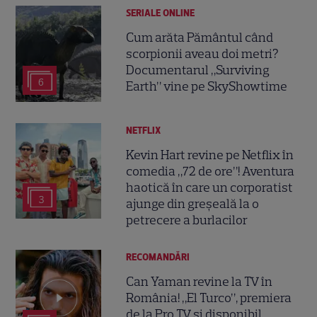
SERIALE ONLINE
Cum arăta Pământul când
scorpionii aveau doi metri?
Documentarul „Surviving
6
Earth” vine pe SkyShowtime
NETFLIX
Kevin Hart revine pe Netflix în
comedia „72 de ore”! Aventura
haotică în care un corporatist
3
ajunge din greșeală la o
petrecere a burlacilor
RECOMANDĂRI
Can Yaman revine la TV în
România! „El Turco”, premiera
de la Pro TV și disponibil