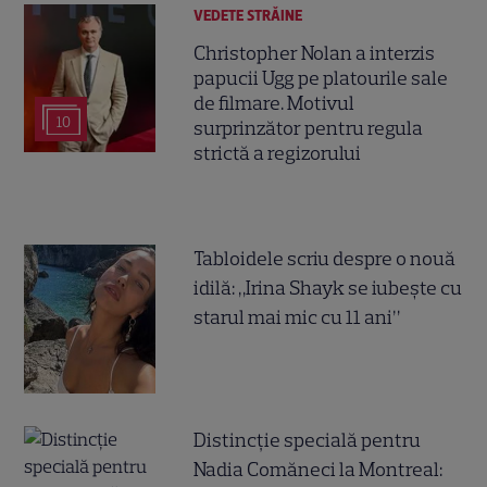
VEDETE STRĂINE
Christopher Nolan a interzis
papucii Ugg pe platourile sale
de filmare. Motivul
10
surprinzător pentru regula
strictă a regizorului
Tabloidele scriu despre o nouă
idilă: „Irina Shayk se iubește cu
starul mai mic cu 11 ani”
Distincție specială pentru
Nadia Comăneci la Montreal: