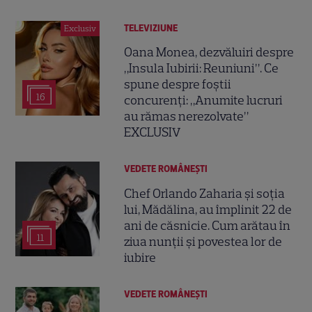
TELEVIZIUNE
Exclusiv
Oana Monea, dezvăluiri despre
„Insula Iubirii: Reuniuni”. Ce
spune despre foștii
16
concurenți: „Anumite lucruri
au rămas nerezolvate”
EXCLUSIV
VEDETE ROMÂNEŞTI
Chef Orlando Zaharia și soția
lui, Mădălina, au împlinit 22 de
ani de căsnicie. Cum arătau în
11
ziua nunții și povestea lor de
iubire
VEDETE ROMÂNEŞTI