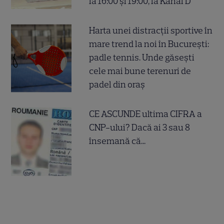
la 16:00 și 19:00, la Kanal D
Harta unei distracții sportive în
mare trend la noi în București:
padle tennis. Unde găsești
cele mai bune terenuri de
padel din oraș
CE ASCUNDE ultima CIFRA a
CNP-ului? Dacă ai 3 sau 8
însemană că...