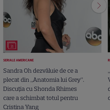
21
SERIALE AMERICANE
R
Sandra Oh dezvăluie de ce a
plecat din „Anatomia lui Grey”.
Discuția cu Shonda Rhimes
care a schimbat totul pentru
Cristina Yang