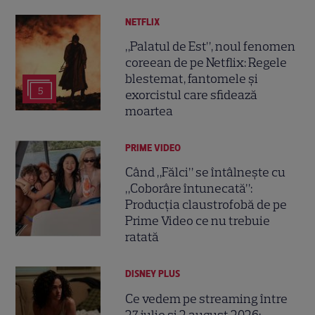
NETFLIX
„Palatul de Est”, noul fenomen
coreean de pe Netflix: Regele
blestemat, fantomele și
5
exorcistul care sfidează
moartea
PRIME VIDEO
Când „Fălci” se întâlnește cu
„Coborâre întunecată”:
Producția claustrofobă de pe
Prime Video ce nu trebuie
ratată
DISNEY PLUS
Ce vedem pe streaming între
27 iulie și 2 august 2026: