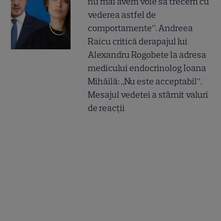
nu mai avem voie să trecem cu
vederea astfel de
comportamente”. Andreea
Raicu critică derapajul lui
Alexandru Rogobete la adresa
medicului endocrinolog Ioana
Mihăilă: „Nu este acceptabil”.
Mesajul vedetei a stârnit valuri
de reacții