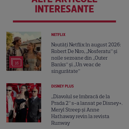
INTERESANTE
NETFLIX
Noutăți Netflix în august 2026:
Robert De Niro, „Nosferatu” și
noile sezoane din „Outer
16
Banks” și „Un veac de
singurătate”
DISNEY PLUS
„Diavolul se îmbracă de la
Prada 2” s-a lansat pe Disney+.
Meryl Streep și Anne
Hathaway revin la revista
Runway