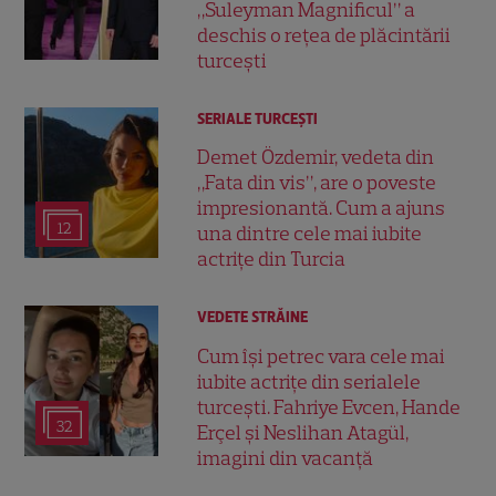
„Suleyman Magnificul” a
deschis o rețea de plăcintării
turcești
SERIALE TURCEŞTI
Demet Özdemir, vedeta din
„Fata din vis”, are o poveste
impresionantă. Cum a ajuns
12
una dintre cele mai iubite
actrițe din Turcia
VEDETE STRĂINE
Cum își petrec vara cele mai
iubite actrițe din serialele
turcești. Fahriye Evcen, Hande
32
Erçel și Neslihan Atagül,
imagini din vacanță