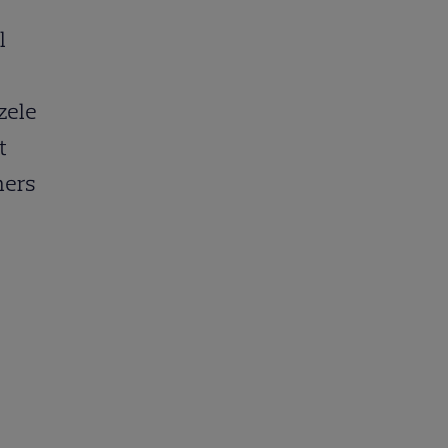
l
zele
t
mers