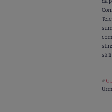
da p
Conf
Tele
suma
comp
stin
să î
Ge
Urm