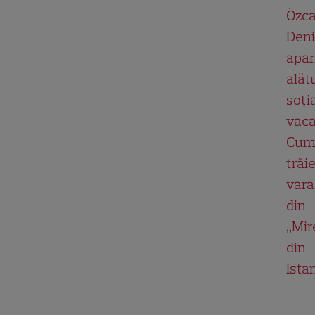
Özc
Deni
apar
alăt
soți
vaca
Cum 
trăi
vara
din
„Mir
din
Ista