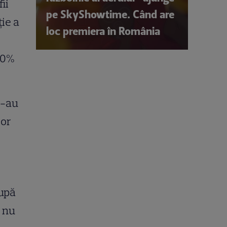
ii
pe SkyShowtime. Când are
ţie a
loc premiera în România
 80%
le-au
lor
după
a nu