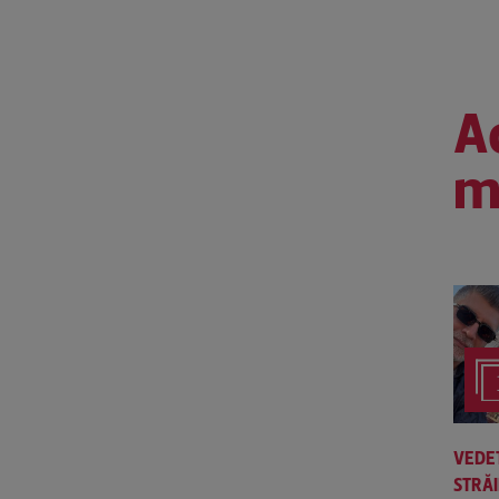
Ac
m
VEDE
STRĂ