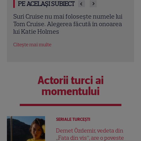
PE ACELAȘI SUBIECT
umul
Suri Cruise nu mai folosește numele lui
Amal
ini
Tom Cruise. Alegerea făcută în onoarea
alge
lui Katie Holmes
soți
Citește mai multe
Citeș
Actorii turci ai
momentului
SERIALE TURCEŞTI
Demet Özdemir, vedeta din
„Fata din vis”, are o poveste