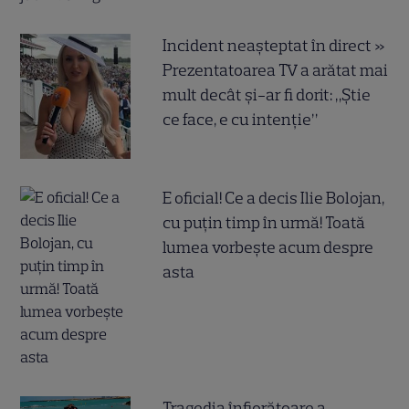
Incident neașteptat în direct »
Prezentatoarea TV a arătat mai
mult decât și-ar fi dorit: „Știe
ce face, e cu intenție”
E oficial! Ce a decis Ilie Bolojan,
cu puțin timp în urmă! Toată
lumea vorbește acum despre
asta
Tragedia înfiorătoare a