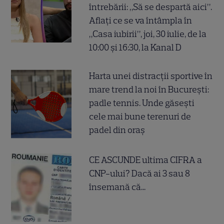
întrebării: „Să se despartă aici”.
Aflați ce se va întâmpla în
„Casa iubirii”, joi, 30 iulie, de la
10:00 și 16:30, la Kanal D
Harta unei distracții sportive în
mare trend la noi în București:
padle tennis. Unde găsești
cele mai bune terenuri de
padel din oraș
CE ASCUNDE ultima CIFRA a
CNP-ului? Dacă ai 3 sau 8
însemană că...