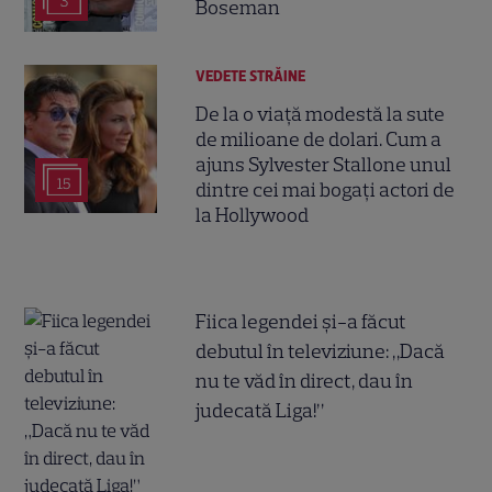
3
Boseman
VEDETE STRĂINE
De la o viață modestă la sute
de milioane de dolari. Cum a
ajuns Sylvester Stallone unul
15
dintre cei mai bogați actori de
la Hollywood
Fiica legendei și-a făcut
debutul în televiziune: „Dacă
nu te văd în direct, dau în
judecată Liga!”