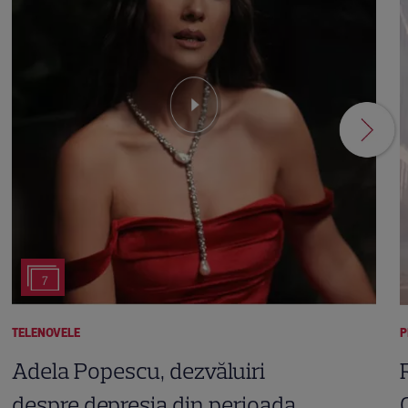
7
TELENOVELE
P
Adela Popescu, dezvăluiri
despre depresia din perioada