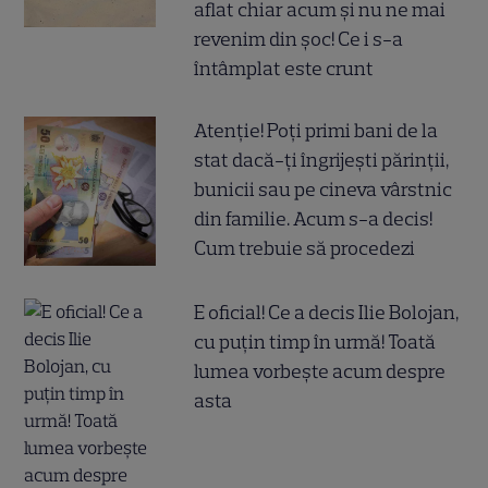
aflat chiar acum și nu ne mai
revenim din șoc! Ce i s-a
întâmplat este crunt
Atenție! Poți primi bani de la
stat dacă-ți îngrijești părinții,
bunicii sau pe cineva vârstnic
din familie. Acum s-a decis!
Cum trebuie să procedezi
E oficial! Ce a decis Ilie Bolojan,
cu puțin timp în urmă! Toată
lumea vorbește acum despre
asta