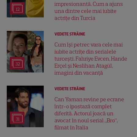
impresionantă. Cum a ajuns
12
una dintre cele mai iubite
actrițe din Turcia
VEDETE STRĂINE
Cum își petrec vara cele mai
iubite actrițe din serialele
turcești. Fahriye Evcen, Hande
32
Erçel și Neslihan Atagül,
imagini din vacanță
VEDETE STRĂINE
Can Yaman revine pe ecrane
într-o ipostază complet
diferită. Actorul joacă un
31
avocat în noul serial „Bro”,
filmat în Italia