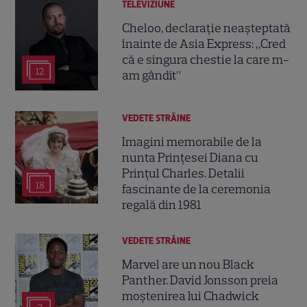
TELEVIZIUNE
Cheloo, declarație neașteptată
înainte de Asia Express: „Cred
că e singura chestie la care m-
12
am gândit”
VEDETE STRĂINE
Imagini memorabile de la
nunta Prințesei Diana cu
Prințul Charles. Detalii
18
fascinante de la ceremonia
regală din 1981
VEDETE STRĂINE
Marvel are un nou Black
Panther. David Jonsson preia
moștenirea lui Chadwick