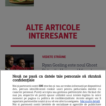
ALTE ARTICOLE
INTERESANTE
VEDETE STRĂINE
Ryan Gosling este noul Ghost
Rider din Universul Marvel.
Anunțul făcut la Comic-Con i-
Nouă ne pasă ca datele tale personale să rămână
confidențiale
7
a entuziasmat pe fani
Noi și partenerii noștri
596
stocăm și/sau accesăm informații pe dispozitivul
dvs., precum identificatorii cookie unici pentru prelucrarea datelor cu
caracter personal. Puteți accepta sau gestiona preferințele dvs. făcând clic
mai jos, respectiv vă puteți opune utilizării unui interes legitim în orice
DISNEY PLUS
moment pe pagina cu politica de confidențialitate. Aceste alegeri vor fi
raportate partenerilor noștri și nu vă vor afecta navigarea.
Mai multe detalii
„Diavolul se îmbracă de la
Noi si partenerii nostri (retelele de socializare si agentiile de publicitate