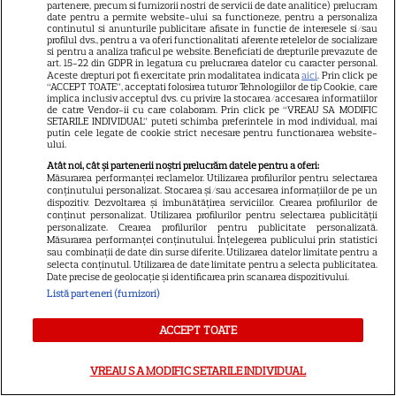
partenere, precum si furnizorii nostri de servicii de date analitice) prelucram
Prada 2” s-a lansat pe Disney+.
date pentru a permite website-ului sa functioneze, pentru a personaliza
continutul si anunturile publicitare afisate in functie de interesele si/sau
Meryl Streep și Anne
profilul dvs., pentru a va oferi functionalitati aferente retelelor de socializare
si pentru a analiza traficul pe website. Beneficiati de drepturile prevazute de
Hathaway revin la revista
art. 15-22 din GDPR in legatura cu prelucrarea datelor cu caracter personal.
Runway
Aceste drepturi pot fi exercitate prin modalitatea indicata
aici
. Prin click pe
“ACCEPT TOATE”, acceptati folosirea tuturor Tehnologiilor de tip Cookie, care
implica inclusiv acceptul dvs. cu privire la stocarea/accesarea informatiilor
de catre Vendor-ii cu care colaboram. Prin click pe “VREAU SA MODIFIC
VEDETE STRĂINE
SETARILE INDIVIDUAL” puteti schimba preferintele in mod individual, mai
putin cele legate de cookie strict necesare pentru functionarea website-
ului.
Meryl Streep, gest
Atât noi, cât și partenerii noștri prelucrăm datele pentru a oferi:
impresionant pentru Anne
Măsurarea performanței reclamelor. Utilizarea profilurilor pentru selectarea
Hathaway și Emily Blunt la
conținutului personalizat. Stocarea și/sau accesarea informațiilor de pe un
dispozitiv. Dezvoltarea și îmbunătățirea serviciilor. Crearea profilurilor de
9
„Diavolul se îmbracă de la
conținut personalizat. Utilizarea profilurilor pentru selectarea publicității
personalizate. Crearea profilurilor pentru publicitate personalizată.
Prada 2”. Ce salarii ar fi primit
Măsurarea performanței conținutului. Înțelegerea publicului prin statistici
actrițele
sau combinații de date din surse diferite. Utilizarea datelor limitate pentru a
selecta conținutul. Utilizarea de date limitate pentru a selecta publicitatea.
Date precise de geolocație și identificarea prin scanarea dispozitivului.
Listă parteneri (furnizori)
VEDETE STRĂINE
Tom Holland, decizie radicală
ACCEPT TOATE
pentru noul său film! Ce
promisiune a făcut actorul
VREAU SA MODIFIC SETARILE INDIVIDUAL
13
după momentele virale în care