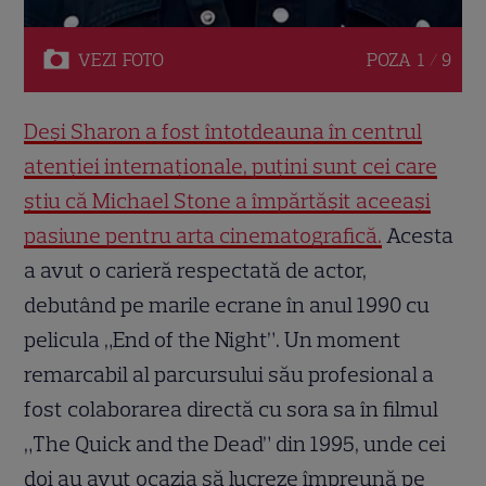
VEZI
FOTO
POZA
1 / 9
Deși Sharon a fost întotdeauna în centrul
atenției internaționale, puțini sunt cei care
știu că Michael Stone a împărtășit aceeași
pasiune pentru arta cinematografică.
Acesta
a avut o carieră respectată de actor,
debutând pe marile ecrane în anul 1990 cu
pelicula „End of the Night”. Un moment
remarcabil al parcursului său profesional a
fost colaborarea directă cu sora sa în filmul
„The Quick and the Dead” din 1995, unde cei
doi au avut ocazia să lucreze împreună pe