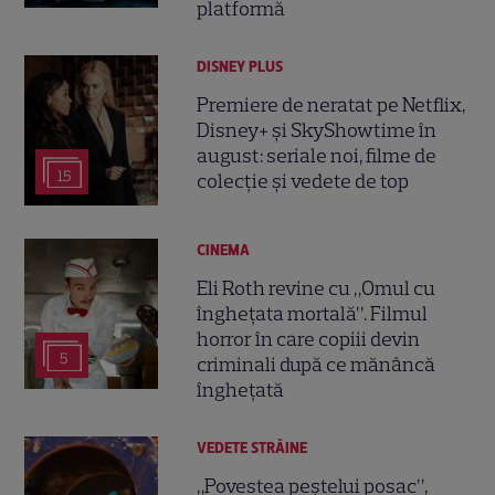
platformă
DISNEY PLUS
Premiere de neratat pe Netflix,
Disney+ și SkyShowtime în
august: seriale noi, filme de
15
colecție și vedete de top
CINEMA
Eli Roth revine cu „Omul cu
înghețata mortală”. Filmul
horror în care copiii devin
5
criminali după ce mănâncă
înghețată
VEDETE STRĂINE
„Povestea peștelui posac”,