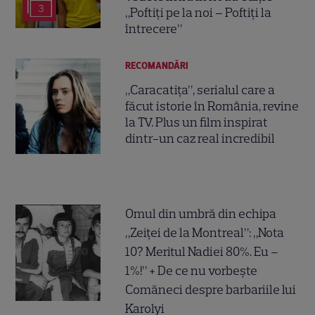
3
„Poftiți pe la noi – Poftiți la
întrecere”
RECOMANDĂRI
„Caracatița”, serialul care a
făcut istorie în România, revine
la TV. Plus un film inspirat
dintr-un caz real incredibil
Omul din umbră din echipa
„Zeiței de la Montreal”: „Nota
10? Meritul Nadiei 80%. Eu –
1%!” + De ce nu vorbește
Comăneci despre barbariile lui
Karolyi