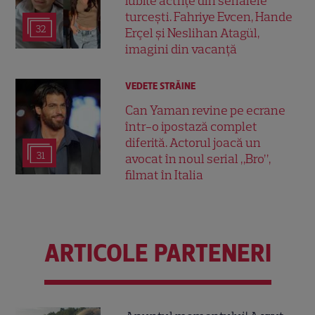
iubite actrițe din serialele
turcești. Fahriye Evcen, Hande
32
Erçel și Neslihan Atagül,
imagini din vacanță
VEDETE STRĂINE
Can Yaman revine pe ecrane
într-o ipostază complet
diferită. Actorul joacă un
31
avocat în noul serial „Bro”,
filmat în Italia
ARTICOLE PARTENERI