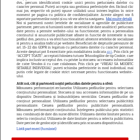
dvs., precum identificatorii cookie unici pentru prelucrarea datelor cu
GSP
caracter personal. Puteți accepta sau gestiona preferințele dvs. făcând clic
mai jos, respectiv vă puteți opune utilizării unui interes legitim în orice
Știri mondene
moment pe pagina cu politica de confidențialitate. Aceste alegeri vor fi
raportate partenerilor noștri și nu vă vor afecta navigarea.
Mai multe detalii
Noi si partenerii nostri (retelele de socializare si agentiile de publicitate
Avantaje
partenere, precum si furnizorii nostri de servicii de date analitice) prelucram
date pentru a permite website-ului sa functioneze, pentru a personaliza
Elle
continutul si anunturile publicitare afisate in functie de interesele si/sau
profilul dvs., pentru a va oferi functionalitati aferente retelelor de socializare
Unica
si pentru a analiza traficul pe website. Beneficiati de drepturile prevazute de
art. 15-22 din GDPR in legatura cu prelucrarea datelor cu caracter personal.
Retete practice
Aceste drepturi pot fi exercitate prin modalitatea indicata
aici
. Prin click pe
“ACCEPT TOATE”, acceptati folosirea tuturor Tehnologiilor de tip Cookie, care
implica inclusiv acceptul dvs. cu privire la stocarea/accesarea informatiilor
de catre Vendor-ii cu care colaboram. Prin click pe “VREAU SA MODIFIC
SETARILE INDIVIDUAL” puteti schimba preferintele in mod individual, mai
URMĂREȘTE-NE PE
putin cele legate de cookie strict necesare pentru functionarea website-
ului.
Atât noi, cât și partenerii noștri prelucrăm datele pentru a oferi:
Măsurarea performanței reclamelor. Utilizarea profilurilor pentru selectarea
conținutului personalizat. Stocarea și/sau accesarea informațiilor de pe un
dispozitiv. Dezvoltarea și îmbunătățirea serviciilor. Crearea profilurilor de
conținut personalizat. Utilizarea profilurilor pentru selectarea publicității
Copyright
2026
Ringier Romania – Toate Drepturile rezervate
personalizate. Crearea profilurilor pentru publicitate personalizată.
Măsurarea performanței conținutului. Înțelegerea publicului prin statistici
sau combinații de date din surse diferite. Utilizarea datelor limitate pentru a
selecta conținutul. Utilizarea de date limitate pentru a selecta publicitatea.
Date precise de geolocație și identificarea prin scanarea dispozitivului.
Listă parteneri (furnizori)
Pariază responsabil! Decizia ONJN nr. 821/25.09.2025.