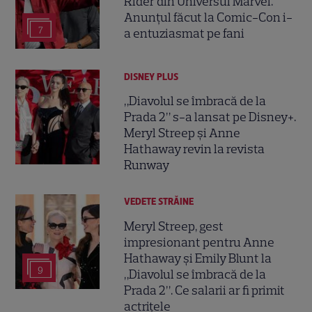
Rider din Universul Marvel.
Anunțul făcut la Comic-Con i-
7
a entuziasmat pe fani
DISNEY PLUS
„Diavolul se îmbracă de la
Prada 2” s-a lansat pe Disney+.
Meryl Streep și Anne
Hathaway revin la revista
Runway
VEDETE STRĂINE
Meryl Streep, gest
impresionant pentru Anne
Hathaway și Emily Blunt la
9
„Diavolul se îmbracă de la
Prada 2”. Ce salarii ar fi primit
actrițele