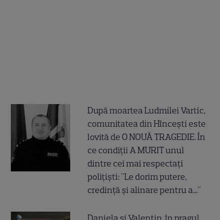
După moartea Ludmilei Vartic,
comunitatea din Hîncești este
lovită de O NOUĂ TRAGEDIE. În
ce condiții A MURIT unul
dintre cei mai respectați
polițiști: "Le dorim putere,
credință și alinare pentru a..."
Daniela și Valentin, în pragul