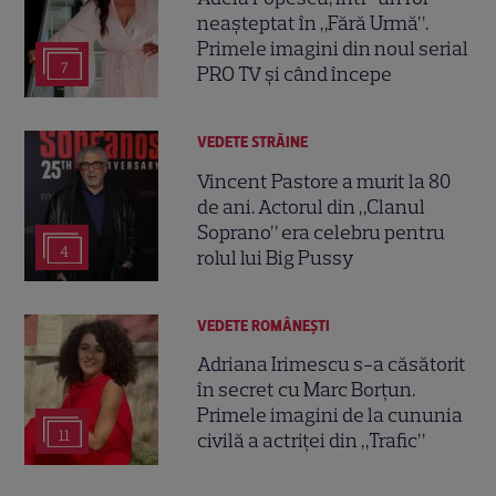
neașteptat în „Fără Urmă”.
Primele imagini din noul serial
7
PRO TV și când începe
VEDETE STRĂINE
Vincent Pastore a murit la 80
de ani. Actorul din „Clanul
Soprano” era celebru pentru
4
rolul lui Big Pussy
VEDETE ROMÂNEŞTI
Adriana Irimescu s-a căsătorit
în secret cu Marc Borțun.
Primele imagini de la cununia
11
civilă a actriței din „Trafic”