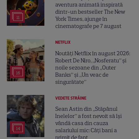
aventura animată inspirată
dintr-un bestseller The New
11
York Times, ajunge în
cinematografe pe 7 august
NETFLIX
Noutăți Netflix în august 2026:
Robert De Niro, „Nosferatu” și
noile sezoane din „Outer
16
Banks” și „Un veac de
singurătate”
VEDETE STRĂINE
Sean Astin din „Stăpânul
Inelelor” a fost nevoit să își
vândă casa din cauza
14
salariului mic: Câți bani a
primit de fapt