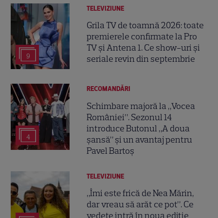
TELEVIZIUNE
Grila TV de toamnă 2026: toate
premierele confirmate la Pro
TV și Antena 1. Ce show-uri și
9
seriale revin din septembrie
RECOMANDĂRI
Schimbare majoră la „Vocea
României”. Sezonul 14
introduce Butonul „A doua
4
șansă” și un avantaj pentru
Pavel Bartoș
TELEVIZIUNE
„Îmi este frică de Nea Mărin,
dar vreau să arăt ce pot”. Ce
vedete intră în noua ediție