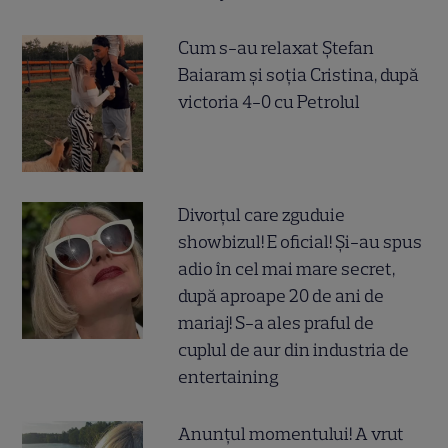
Cum s-au relaxat Ștefan
Baiaram și soția Cristina, după
victoria 4-0 cu Petrolul
Divorțul care zguduie
showbizul! E oficial! Și-au spus
adio în cel mai mare secret,
după aproape 20 de ani de
mariaj! S-a ales praful de
cuplul de aur din industria de
entertaining
Anunțul momentului! A vrut