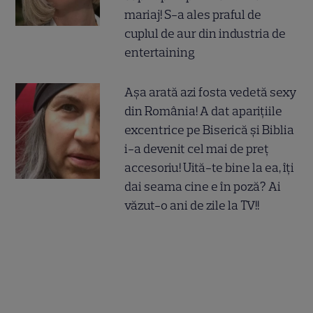
mariaj! S-a ales praful de
cuplul de aur din industria de
entertaining
Așa arată azi fosta vedetă sexy
din România! A dat aparițiile
excentrice pe Biserică și Biblia
i-a devenit cel mai de preț
accesoriu! Uită-te bine la ea, îți
dai seama cine e în poză? Ai
văzut-o ani de zile la TV!!