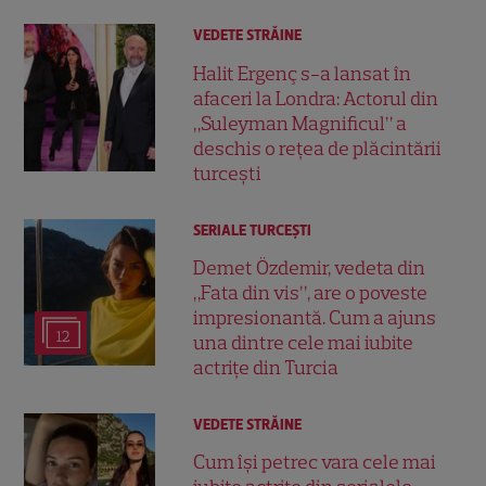
VEDETE STRĂINE
Halit Ergenç s-a lansat în
afaceri la Londra: Actorul din
„Suleyman Magnificul” a
deschis o rețea de plăcintării
turcești
SERIALE TURCEŞTI
Demet Özdemir, vedeta din
„Fata din vis”, are o poveste
impresionantă. Cum a ajuns
12
una dintre cele mai iubite
actrițe din Turcia
VEDETE STRĂINE
Cum își petrec vara cele mai