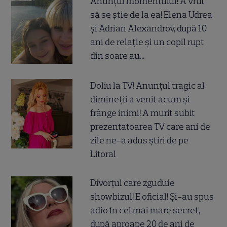
Anunțul momentului! A vrut
să se știe de la ea! Elena Udrea
și Adrian Alexandrov, după 10
ani de relație și un copil rupt
din soare au...
Doliu la TV! Anunțul tragic al
dimineții a venit acum și
frânge inimi! A murit subit
prezentatoarea TV care ani de
zile ne-a adus știri de pe
Litoral
Divorțul care zguduie
showbizul! E oficial! Și-au spus
adio în cel mai mare secret,
după aproape 20 de ani de