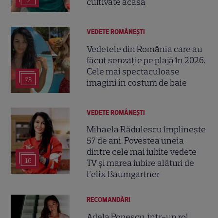
cultivate acasă
VEDETE ROMÂNEŞTI
Vedetele din România care au
făcut senzație pe plajă în 2026.
Cele mai spectaculoase
73
imagini în costum de baie
VEDETE ROMÂNEŞTI
Mihaela Rădulescu împlinește
57 de ani. Povestea uneia
dintre cele mai iubite vedete
16
TV și marea iubire alături de
Felix Baumgartner
RECOMANDĂRI
Adela Popescu, într-un rol