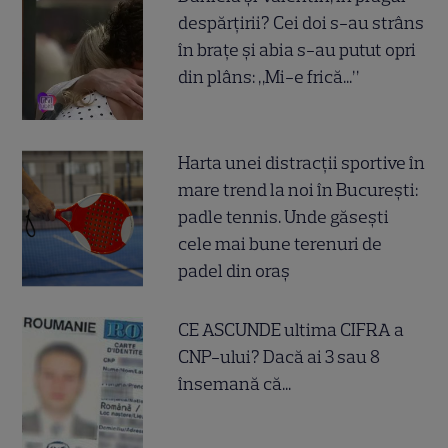
despărțirii? Cei doi s-au strâns
în brațe și abia s-au putut opri
din plâns: „Mi-e frică...”
Harta unei distracții sportive în
mare trend la noi în București:
padle tennis. Unde găsești
cele mai bune terenuri de
padel din oraș
CE ASCUNDE ultima CIFRA a
CNP-ului? Dacă ai 3 sau 8
însemană că...