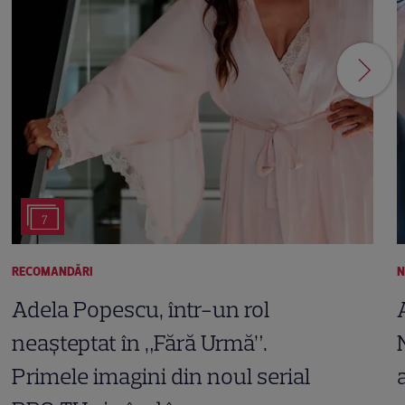
7
RECOMANDĂRI
N
Adela Popescu, într-un rol
neașteptat în „Fără Urmă”.
Primele imagini din noul serial