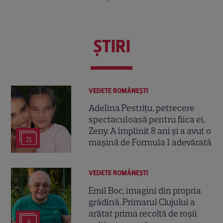
ŞTIRI
VEDETE ROMÂNEŞTI
Adelina Pestrițu, petrecere
spectaculoasă pentru fiica ei,
Zeny. A împlinit 8 ani și a avut o
21
mașină de Formula 1 adevărată
VEDETE ROMÂNEŞTI
Emil Boc, imagini din propria
grădină. Primarul Clujului a
arătat prima recoltă de roșii
9