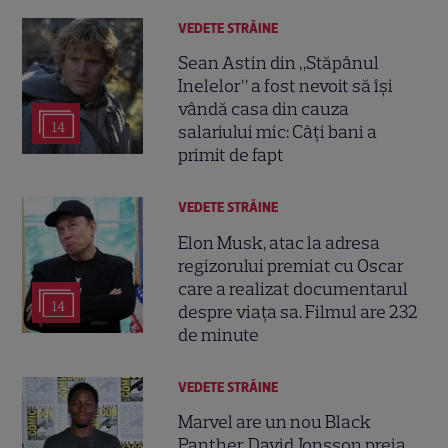
VEDETE STRĂINE
Sean Astin din „Stăpânul
Inelelor” a fost nevoit să își
vândă casa din cauza
14
salariului mic: Câți bani a
primit de fapt
VEDETE STRĂINE
Elon Musk, atac la adresa
regizorului premiat cu Oscar
care a realizat documentarul
14
despre viața sa. Filmul are 232
de minute
VEDETE STRĂINE
Marvel are un nou Black
Panther. David Jonsson preia