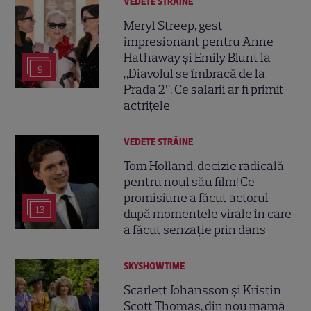
VEDETE STRĂINE
Meryl Streep, gest
impresionant pentru Anne
Hathaway și Emily Blunt la
9
„Diavolul se îmbracă de la
Prada 2”. Ce salarii ar fi primit
actrițele
VEDETE STRĂINE
Tom Holland, decizie radicală
pentru noul său film! Ce
promisiune a făcut actorul
13
după momentele virale în care
a făcut senzație prin dans
SKYSHOWTIME
Scarlett Johansson și Kristin
Scott Thomas, din nou mamă