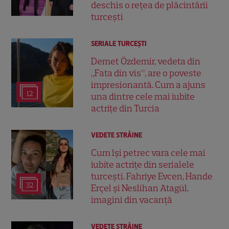
deschis o rețea de plăcintării
turcești
SERIALE TURCEŞTI
Demet Özdemir, vedeta din
„Fata din vis”, are o poveste
impresionantă. Cum a ajuns
12
una dintre cele mai iubite
actrițe din Turcia
VEDETE STRĂINE
Cum își petrec vara cele mai
iubite actrițe din serialele
turcești. Fahriye Evcen, Hande
32
Erçel și Neslihan Atagül,
imagini din vacanță
VEDETE STRĂINE