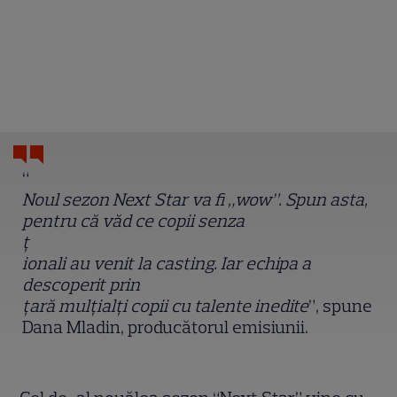
“
Noul sezon Next Star va fi „wow”. Spun asta,
pentru că văd ce copii senza
ț
ionali au venit la casting. Iar echipa a
descoperit prin
ț
ară mul
ț
i
al
ț
i copii cu talente inedite
”, spune
Dana Mladin, producătorul emisiunii.