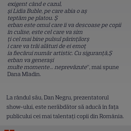
exigent când e cazul,
ș
i Lidia Buble, pe care abia o a
ș
teptăm pe platou. Ș
erban este omul care îi va descoase pe copii
în culise, este cel care va sim
ț
i cel mai bine pulsul părin
ț
ilor
ș
i care va trăi alături de ei emo
ț
ia fiecărui număr artistic. Cu siguran
ț
ă,
Ș
erban va genera
și
multe momente… neprevăzute
”, mai spune
Dana Mladin.
La rândul său, Dan Negru, prezentatorul
show-ului, este nerăbdător să aducă în fața
publicului cei mai talentați copii din România.