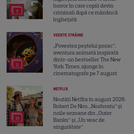
horror în care copiii devin
5
criminali după ce mănâncă
înghețată
VEDETE STRĂINE
„Povestea peștelui posac”,
aventura animată inspirată
dintr-un bestseller The New
11
York Times, ajunge în
cinematografe pe 7 august
NETFLIX
Noutăți Netflix în august 2026:
Robert De Niro, „Nosferatu” și
noile sezoane din „Outer
16
Banks” și „Un veac de
singurătate”