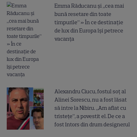
Emma Răducanu și „cea mai
bună resetare din toate
timpurile” » În ce destinație
de lux din Europa își petrece
vacanța
Alexandru Ciucu, fostul soț al
Alinei Sorescu, nu a fost lăsat
să intre la Nibiru. „Am aflat cu
tristețe”, a povestit el. De ce a
fost întors din drum designerul