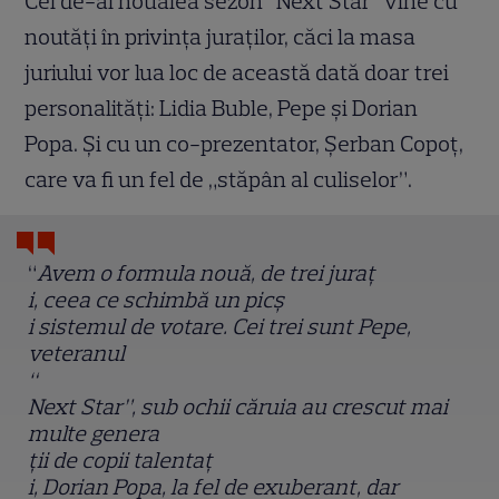
Cel de-al nouălea sezon “Next Star” vine cu
noutăți în privința juraților, căci la masa
juriului vor lua loc de această dată doar trei
personalități: Lidia Buble, Pepe și Dorian
Popa. Și cu un co-prezentator, Șerban Copoț,
care va fi un fel de „stăpân al culiselor”.
“
Avem o formula nouă, de trei jura
ț
i, ceea ce schimbă un pic
ș
i sistemul de votare. Cei trei sunt Pepe,
veteranul
“
Next Star”, sub ochii căruia au crescut mai
multe genera
ț
ii de copii talenta
ț
i, Dorian Popa, la fel de exuberant, dar