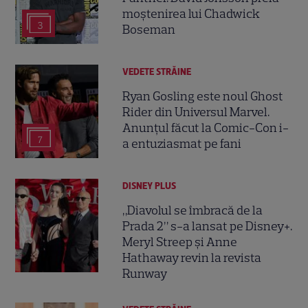
moștenirea lui Chadwick
3
Boseman
VEDETE STRĂINE
Ryan Gosling este noul Ghost
Rider din Universul Marvel.
Anunțul făcut la Comic-Con i-
7
a entuziasmat pe fani
DISNEY PLUS
„Diavolul se îmbracă de la
Prada 2” s-a lansat pe Disney+.
Meryl Streep și Anne
Hathaway revin la revista
Runway