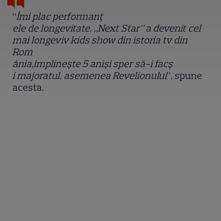
“
Îmi plac performan
ț
ele de longevitate. „Next Star” a devenit cel
mai longeviv kids show din istoria tv din
Rom
â
nia,
î
mpline
ș
te 5 ani
ș
i sper să-i fac
ș
i majoratul, asemenea Revelionului
”, spune
acesta.