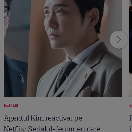
NETFLIX
S
Agentul Kim reactivat pe
Netflix: Serialul-fenomen care