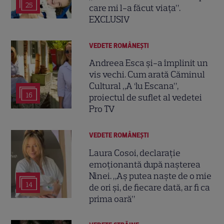
25
care mi l-a făcut viața”.
EXCLUSIV
VEDETE ROMÂNEŞTI
Andreea Esca și-a împlinit un
vis vechi. Cum arată Căminul
Cultural „A ‘lu Escana”,
16
proiectul de suflet al vedetei
Pro TV
VEDETE ROMÂNEŞTI
Laura Cosoi, declarație
emoționantă după nașterea
Ninei. „Aș putea naște de o mie
14
de ori și, de fiecare dată, ar fi ca
prima oară”