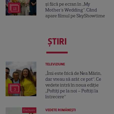
și fiică pe ecran în „My
13
Mother's Wedding”. Când
apare filmul pe SkyShowtime
ŞTIRI
TELEVIZIUNE
„Îmi este frică de Nea Mărin,
dar vreau să arăt ce pot”. Ce
vedete intră în noua ediție
3
„Poftiți pe la noi – Poftiți la
întrecere”
VEDETE ROMÂNEŞTI
Exclusiv