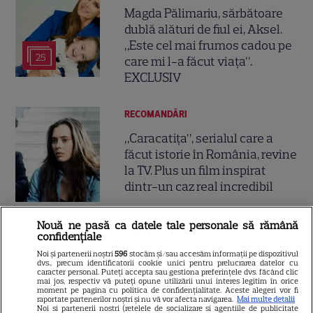
Magda Pălimariu, sărbătoare
dublă alături de fiul ei, Aksel.
„Este cel mai frumos cadou pe
25
care mi l-a făcut viața”.
EXCLUSIV
RECOMANDĂRI
„Caracatița”, serialul care a
făcut istorie în România, revine
la TV. Plus un film inspirat
dintr-un caz real incredibil
Nouă ne pasă ca datele tale personale să rămână
VEDETE ROMÂNEŞTI
confidențiale
Andreea Esca și-a împlinit un
Noi și partenerii noștri
596
stocăm și/sau accesăm informații pe dispozitivul
dvs., precum identificatorii cookie unici pentru prelucrarea datelor cu
vis vechi. Cum arată Căminul
caracter personal. Puteți accepta sau gestiona preferințele dvs. făcând clic
mai jos, respectiv vă puteți opune utilizării unui interes legitim în orice
Cultural „A ‘lu Escana”,
moment pe pagina cu politica de confidențialitate. Aceste alegeri vor fi
16
raportate partenerilor noștri și nu vă vor afecta navigarea.
Mai multe detalii
proiectul de suflet al vedetei
Noi si partenerii nostri (retelele de socializare si agentiile de publicitate