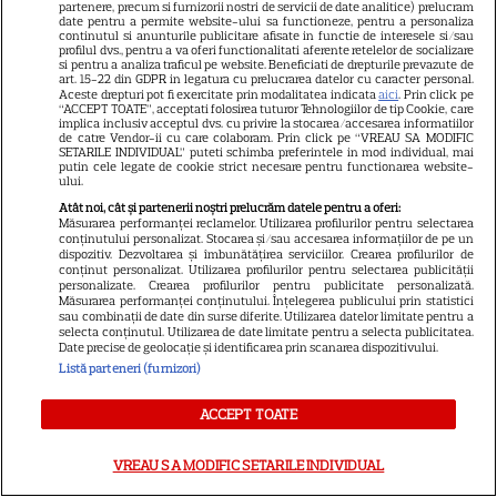
Pro TV
partenere, precum si furnizorii nostri de servicii de date analitice) prelucram
date pentru a permite website-ului sa functioneze, pentru a personaliza
continutul si anunturile publicitare afisate in functie de interesele si/sau
profilul dvs., pentru a va oferi functionalitati aferente retelelor de socializare
si pentru a analiza traficul pe website. Beneficiati de drepturile prevazute de
VEDETE ROMÂNEŞTI
art. 15-22 din GDPR in legatura cu prelucrarea datelor cu caracter personal.
Aceste drepturi pot fi exercitate prin modalitatea indicata
aici
. Prin click pe
Laura Cosoi, declarație
“ACCEPT TOATE”, acceptati folosirea tuturor Tehnologiilor de tip Cookie, care
implica inclusiv acceptul dvs. cu privire la stocarea/accesarea informatiilor
emoționantă după nașterea
de catre Vendor-ii cu care colaboram. Prin click pe “VREAU SA MODIFIC
SETARILE INDIVIDUAL” puteti schimba preferintele in mod individual, mai
Ninei. „Aș putea naște de o mie
putin cele legate de cookie strict necesare pentru functionarea website-
14
de ori și, de fiecare dată, ar fi ca
ului.
prima oară”
Atât noi, cât și partenerii noștri prelucrăm datele pentru a oferi:
Măsurarea performanței reclamelor. Utilizarea profilurilor pentru selectarea
conținutului personalizat. Stocarea și/sau accesarea informațiilor de pe un
dispozitiv. Dezvoltarea și îmbunătățirea serviciilor. Crearea profilurilor de
VEDETE STRĂINE
conținut personalizat. Utilizarea profilurilor pentru selectarea publicității
personalizate. Crearea profilurilor pentru publicitate personalizată.
Jennifer Aniston și Courteney
Măsurarea performanței conținutului. Înțelegerea publicului prin statistici
sau combinații de date din surse diferite. Utilizarea datelor limitate pentru a
Cox, vacanță de lux în Mallorca
selecta conținutul. Utilizarea de date limitate pentru a selecta publicitatea.
Date precise de geolocație și identificarea prin scanarea dispozitivului.
alături de Pedro Pascal.
Listă parteneri (furnizori)
14
Imagini spectaculoase
ACCEPT TOATE
VEDETE STRĂINE
VREAU SA MODIFIC SETARILE INDIVIDUAL
Emma Roberts s-a căsătorit,