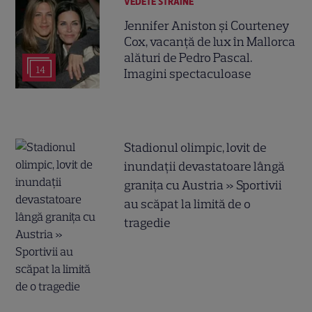
VEDETE STRĂINE
Jennifer Aniston și Courteney
Cox, vacanță de lux în Mallorca
alături de Pedro Pascal.
14
Imagini spectaculoase
Stadionul olimpic, lovit de
inundații devastatoare lângă
granița cu Austria » Sportivii
au scăpat la limită de o
tragedie