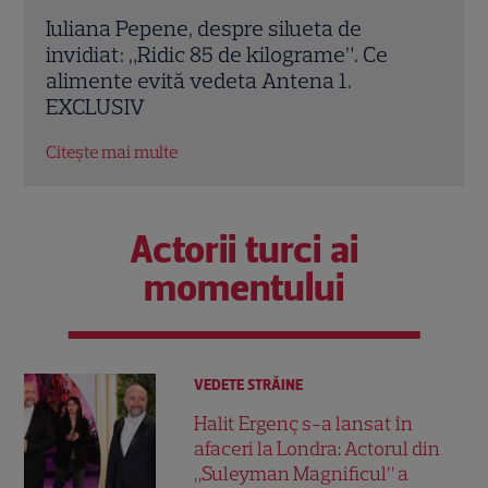
Oana Monea, dezvăluiri despre „Insula
Gril
Iubirii: Reuniuni”. Ce spune despre foștii
prem
concurenți: „Anumite lucruri au rămas
Ante
nerezolvate” EXCLUSIV
sept
Citește mai multe
Citeș
Actorii turci ai
momentului
VEDETE STRĂINE
Halit Ergenç s-a lansat în
afaceri la Londra: Actorul din
„Suleyman Magnificul” a