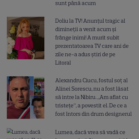
sunt până acum
Doliu la TV! Anunțul tragic al
dimineții a venit acum și
frânge inimi! A murit subit
prezentatoarea TV care ani de
zile ne-a adus știri de pe
Litoral
Alexandru Ciucu, fostul soț al
Alinei Sorescu, nu a fost lăsat
să intre la Nibiru. „Am aflat cu
tristețe”, a povestit el. De ce a
fost întors din drum designerul
Lumea, dacă vrea să vadă ce