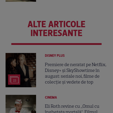
ALTE ARTICOLE
INTERESANTE
DISNEY PLUS
Premiere de neratat pe Netflix,
Disney+ și SkyShowtime în
august: seriale noi, filme de
15
colecție și vedete de top
CINEMA
Eli Roth revine cu „Omul cu
înghețata mortală”. Filmul