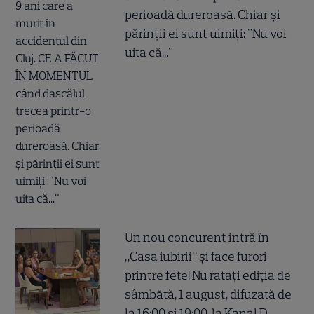
perioadă dureroasă. Chiar și
părinții ei sunt uimiți: "Nu voi
uita că..."
Un nou concurent intră în
„Casa iubirii” și face furori
printre fete! Nu ratați ediția de
sâmbătă, 1 august, difuzată de
la 16:00 și 19:00, la Kanal D