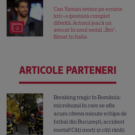
Can Yaman revine pe ecrane
într-o ipostază complet
diferită. Actorul joacă un
31
avocat în noul serial „Bro”,
filmat în Italia
ARTICOLE PARTENERI
Breaking tragic în România:
microbuzul în care se afla
acum câteva minute echipa de
fotbal din București, accident
mortal! Câți morți și câți răniți