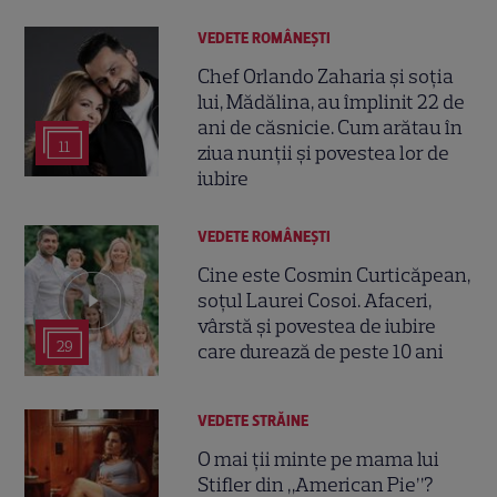
VEDETE ROMÂNEŞTI
Chef Orlando Zaharia și soția
lui, Mădălina, au împlinit 22 de
ani de căsnicie. Cum arătau în
11
ziua nunții și povestea lor de
iubire
VEDETE ROMÂNEŞTI
Cine este Cosmin Curticăpean,
soțul Laurei Cosoi. Afaceri,
vârstă și povestea de iubire
29
care durează de peste 10 ani
VEDETE STRĂINE
O mai ții minte pe mama lui
Stifler din „American Pie”?