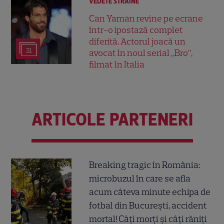
VEDETE STRĂINE
Can Yaman revine pe ecrane
într-o ipostază complet
diferită. Actorul joacă un
31
avocat în noul serial „Bro”,
filmat în Italia
ARTICOLE PARTENERI
Breaking tragic în România:
microbuzul în care se afla
acum câteva minute echipa de
fotbal din București, accident
mortal! Câți morți și câți răniți