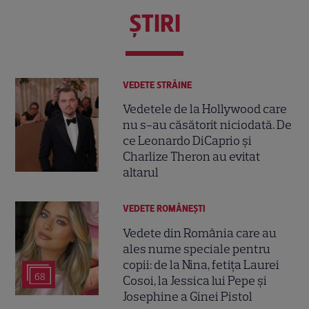
ŞTIRI
VEDETE STRĂINE
Vedetele de la Hollywood care
nu s-au căsătorit niciodată. De
ce Leonardo DiCaprio și
Charlize Theron au evitat
altarul
VEDETE ROMÂNEŞTI
Vedete din România care au
ales nume speciale pentru
copii: de la Nina, fetița Laurei
68
Cosoi, la Jessica lui Pepe și
Josephine a Ginei Pistol