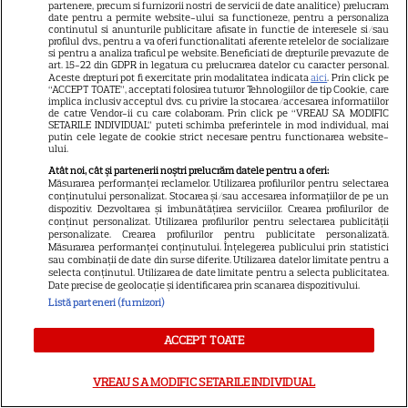
partenere, precum si furnizorii nostri de servicii de date analitice) prelucram
Știri mondene
date pentru a permite website-ului sa functioneze, pentru a personaliza
continutul si anunturile publicitare afisate in functie de interesele si/sau
Avantaje
profilul dvs., pentru a va oferi functionalitati aferente retelelor de socializare
si pentru a analiza traficul pe website. Beneficiati de drepturile prevazute de
art. 15-22 din GDPR in legatura cu prelucrarea datelor cu caracter personal.
Elle
Aceste drepturi pot fi exercitate prin modalitatea indicata
aici
. Prin click pe
“ACCEPT TOATE”, acceptati folosirea tuturor Tehnologiilor de tip Cookie, care
Unica
implica inclusiv acceptul dvs. cu privire la stocarea/accesarea informatiilor
de catre Vendor-ii cu care colaboram. Prin click pe “VREAU SA MODIFIC
Retete practice
SETARILE INDIVIDUAL” puteti schimba preferintele in mod individual, mai
putin cele legate de cookie strict necesare pentru functionarea website-
ului.
Atât noi, cât și partenerii noștri prelucrăm datele pentru a oferi:
URMĂREȘTE-NE PE
Măsurarea performanței reclamelor. Utilizarea profilurilor pentru selectarea
conținutului personalizat. Stocarea și/sau accesarea informațiilor de pe un
dispozitiv. Dezvoltarea și îmbunătățirea serviciilor. Crearea profilurilor de
conținut personalizat. Utilizarea profilurilor pentru selectarea publicității
personalizate. Crearea profilurilor pentru publicitate personalizată.
Măsurarea performanței conținutului. Înțelegerea publicului prin statistici
sau combinații de date din surse diferite. Utilizarea datelor limitate pentru a
selecta conținutul. Utilizarea de date limitate pentru a selecta publicitatea.
Copyright
2026
Ringier Romania – Toate Drepturile rezervate
Date precise de geolocație și identificarea prin scanarea dispozitivului.
Listă parteneri (furnizori)
ACCEPT TOATE
Pariază responsabil! Decizia ONJN nr. 821/25.09.2025.
VREAU SA MODIFIC SETARILE INDIVIDUAL
Jocurile de noroc sunt interzise minorilor.