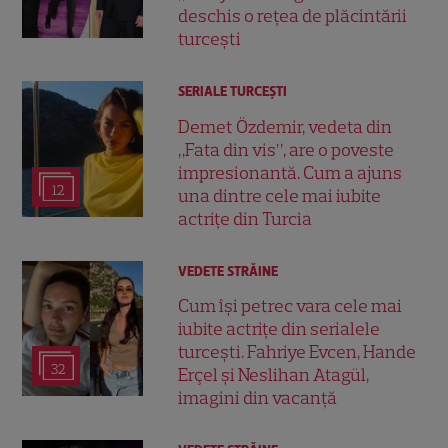
deschis o rețea de plăcintării
turcești
SERIALE TURCEŞTI
Demet Özdemir, vedeta din
„Fata din vis”, are o poveste
impresionantă. Cum a ajuns
12
una dintre cele mai iubite
actrițe din Turcia
VEDETE STRĂINE
Cum își petrec vara cele mai
iubite actrițe din serialele
turcești. Fahriye Evcen, Hande
32
Erçel și Neslihan Atagül,
imagini din vacanță