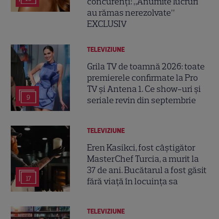
concurenți: „Anumite lucruri
au rămas nerezolvate”
EXCLUSIV
TELEVIZIUNE
Grila TV de toamnă 2026: toate
premierele confirmate la Pro
TV și Antena 1. Ce show-uri și
9
seriale revin din septembrie
TELEVIZIUNE
Eren Kasikci, fost câștigător
MasterChef Turcia, a murit la
37 de ani. Bucătarul a fost găsit
17
fără viață în locuința sa
TELEVIZIUNE