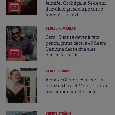
Jennifer Coolidge, la 64 de ani,
7
dezvăluie greșeala pe care o
regretă și astăzi
VEDETE ROMÂNEŞTI
Cezar Ouatu a devenit tată
pentru prima dată la 46 de ani.
Ce nume deosebit a ales
4
pentru fetița lui
VEDETE STRĂINE
Jennifer Garner, ieșire rară la
prânz cu fiica ei, Violet. Cum au
fost surprinse cele două
VEDETE STRĂINE