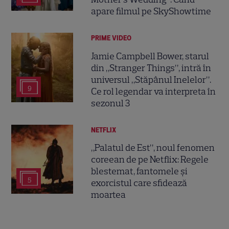
apare filmul pe SkyShowtime
PRIME VIDEO
Jamie Campbell Bower, starul
din „Stranger Things”, intră în
universul „Stăpânul Inelelor”.
9
Ce rol legendar va interpreta în
sezonul 3
NETFLIX
„Palatul de Est”, noul fenomen
coreean de pe Netflix: Regele
blestemat, fantomele și
5
exorcistul care sfidează
moartea