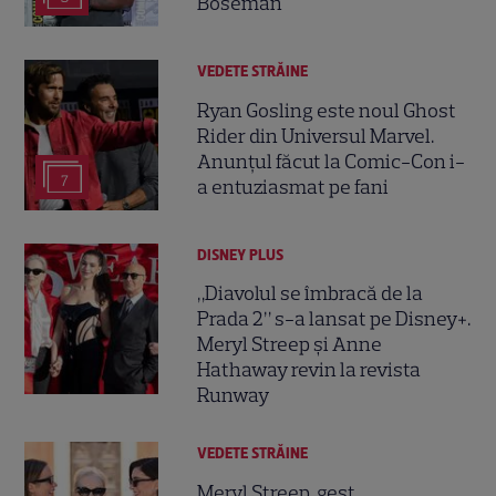
Boseman
VEDETE STRĂINE
Ryan Gosling este noul Ghost
Rider din Universul Marvel.
Anunțul făcut la Comic-Con i-
7
a entuziasmat pe fani
DISNEY PLUS
„Diavolul se îmbracă de la
Prada 2” s-a lansat pe Disney+.
Meryl Streep și Anne
Hathaway revin la revista
Runway
VEDETE STRĂINE
Meryl Streep, gest