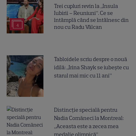
Trei cupluri revin la „Insula
Iubirii – Reuniuni”. Ce se
întâmplă când se întâlnesc din
4
nou cu Radu Vâlcan
Tabloidele scriu despre o nouă
idilă: „Irina Shayk se iubește cu
starul mai mic cu 11 ani”
Distincție specială pentru
Nadia Comăneci la Montreal:
„Aceasta este a zecea mea
medalie olimpică”