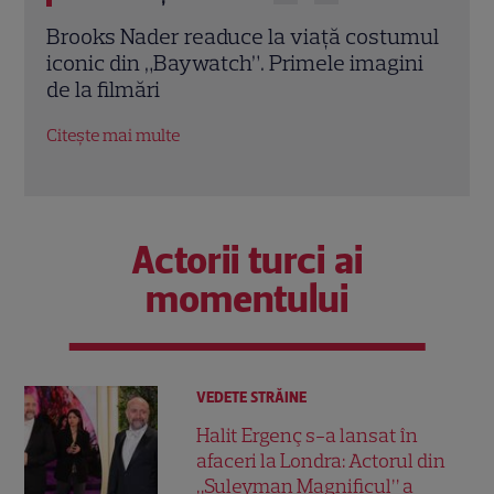
umul
Demet Özdemir, vedeta din „Fata din
Magg
ini
vis”, are o poveste impresionantă. Cum a
înce
ajuns una dintre cele mai iubite actrițe
Dead
din Turcia
Citeș
Citește mai multe
Actorii turci ai
momentului
VEDETE STRĂINE
Halit Ergenç s-a lansat în
afaceri la Londra: Actorul din
„Suleyman Magnificul” a