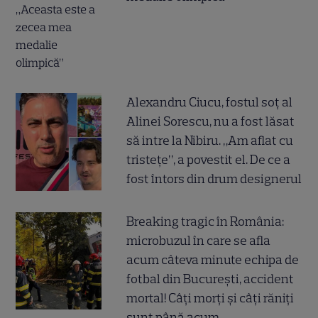
Alexandru Ciucu, fostul soț al
Alinei Sorescu, nu a fost lăsat
să intre la Nibiru. „Am aflat cu
tristețe”, a povestit el. De ce a
fost întors din drum designerul
Breaking tragic în România:
microbuzul în care se afla
acum câteva minute echipa de
fotbal din București, accident
mortal! Câți morți și câți răniți
sunt până acum