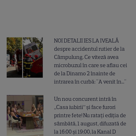
NOI DETALII IES LA IVEALĂ
despre accidentul rutier de la
Câmpulung. Ce viteză avea
microbuzul în care se aflau cei
de la Dinamo 2 înainte de
intrarea în curbă: "A venit în..."
Un nou concurent intră în
„Casa iubirii” și face furori
printre fete! Nu ratați ediția de
sâmbătă, 1 august, difuzată de
la 16:00 și 19:00, la Kanal D