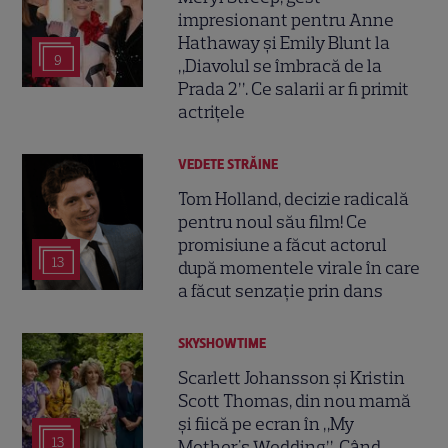
impresionant pentru Anne
Hathaway și Emily Blunt la
9
„Diavolul se îmbracă de la
Prada 2”. Ce salarii ar fi primit
actrițele
VEDETE STRĂINE
Tom Holland, decizie radicală
pentru noul său film! Ce
promisiune a făcut actorul
13
după momentele virale în care
a făcut senzație prin dans
SKYSHOWTIME
Scarlett Johansson și Kristin
Scott Thomas, din nou mamă
și fiică pe ecran în „My
13
Mother's Wedding”. Când