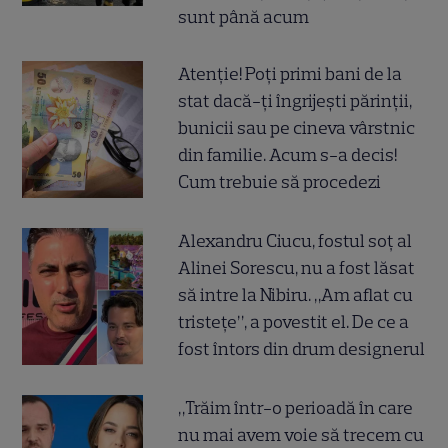
sunt până acum
Atenție! Poți primi bani de la
stat dacă-ți îngrijești părinții,
bunicii sau pe cineva vârstnic
din familie. Acum s-a decis!
Cum trebuie să procedezi
Alexandru Ciucu, fostul soț al
Alinei Sorescu, nu a fost lăsat
să intre la Nibiru. „Am aflat cu
tristețe”, a povestit el. De ce a
fost întors din drum designerul
„Trăim într-o perioadă în care
nu mai avem voie să trecem cu