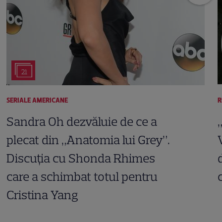
21
SERIALE AMERICANE
R
Sandra Oh dezvăluie de ce a
plecat din „Anatomia lui Grey”.
Discuția cu Shonda Rhimes
care a schimbat totul pentru
Cristina Yang