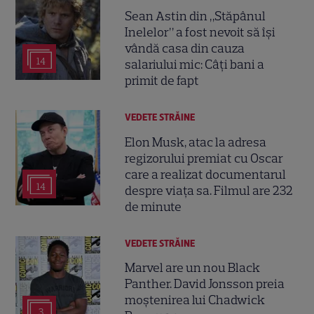
Sean Astin din „Stăpânul
Inelelor” a fost nevoit să își
vândă casa din cauza
14
salariului mic: Câți bani a
primit de fapt
VEDETE STRĂINE
Elon Musk, atac la adresa
regizorului premiat cu Oscar
care a realizat documentarul
14
despre viața sa. Filmul are 232
de minute
VEDETE STRĂINE
Marvel are un nou Black
Panther. David Jonsson preia
moștenirea lui Chadwick
3