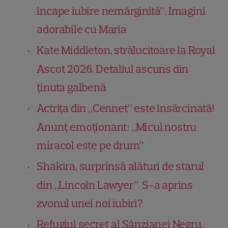
încape iubire nemărginită”. Imagini
adorabile cu Maria
Kate Middleton, strălucitoare la Royal
Ascot 2026. Detaliul ascuns din
ținuta galbenă
Actrița din „Cennet” este însărcinată!
Anunț emoționant: „Micul nostru
miracol este pe drum”
Shakira, surprinsă alături de starul
din „Lincoln Lawyer”. S-a aprins
zvonul unei noi iubiri?
Refugiul secret al Sânzianei Negru.