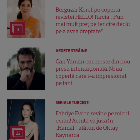
Bergüzar Korel, pe coperta
revistei HELLO! Turcia: „Pun
mai mult preț pe fericire decât
4
pe a avea dreptate”
VEDETE STRĂINE
Can Yaman cucerește din nou
presa internațională. Noua
copertă care i-a impresionat
pe fani
SERIALE TURCEŞTI
Fahriye Evcen revine pe micul
ecran! Actrița va juca în
„Hamal”, alături de Oktay
22
Kaynarca