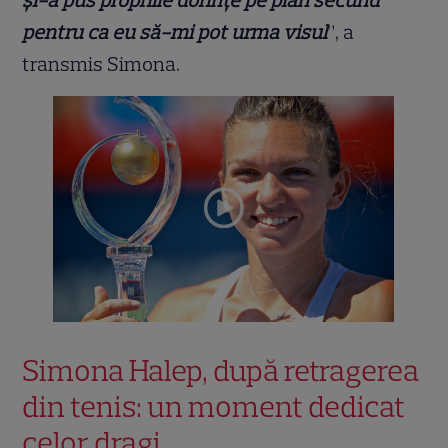
și-a pus propriile dorințe pe plan secund
pentru ca eu să-mi pot urma visul
”, a
transmis Simona.
Simona Halep, după retragerea
din tenis: un moment dedicat
celor dragi