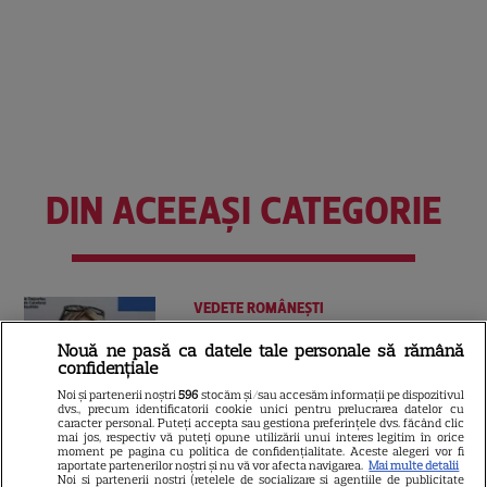
DIN ACEEAȘI CATEGORIE
VEDETE ROMÂNEŞTI
Cum și-a construit Nadia
Nouă ne pasă ca datele tale personale să rămână
confidențiale
Comăneci averea după
retragerea din gimnastică.
Noi și partenerii noștri
596
stocăm și/sau accesăm informații pe dispozitivul
dvs., precum identificatorii cookie unici pentru prelucrarea datelor cu
19
Afacerile de milioane din SUA
caracter personal. Puteți accepta sau gestiona preferințele dvs. făcând clic
mai jos, respectiv vă puteți opune utilizării unui interes legitim în orice
moment pe pagina cu politica de confidențialitate. Aceste alegeri vor fi
raportate partenerilor noștri și nu vă vor afecta navigarea.
Mai multe detalii
Noi si partenerii nostri (retelele de socializare si agentiile de publicitate