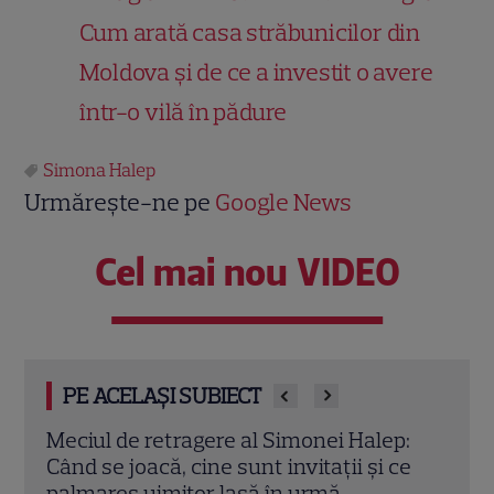
Cum arată casa străbunicilor din
Moldova și de ce a investit o avere
într-o vilă în pădure
Simona Halep
Urmărește-ne pe
Google News
Cel mai nou VIDEO
PE ACELAȘI SUBIECT
:
Simona Halep, apariție de senzație la 34
Simo
ce
de ani. Unde a fugit fostul lider WTA
VOYO
pentru un weekend de vis
docu