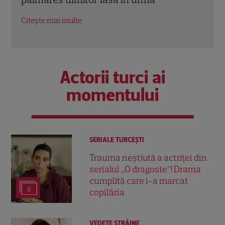
Citește mai multe
Citeș
Actorii turci ai
momentului
SERIALE TURCEŞTI
Trauma neștiută a actriței din
serialul „O dragoste”! Drama
cumplită care i-a marcat
6
copilăria
VEDETE STRĂINE