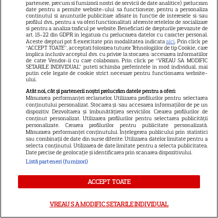
VEDETE STRĂINE
partenere, precum si furnizorii nostri de servicii de date analitice) prelucram
date pentru a permite website-ului sa functioneze, pentru a personaliza
continutul si anunturile publicitare afisate in functie de interesele si/sau
Penélope Cruz rupe tăcerea
profilul dvs., pentru a va oferi functionalitati aferente retelelor de socializare
despre mariajul cu Javier
si pentru a analiza traficul pe website. Beneficiati de drepturile prevazute de
art. 15-22 din GDPR in legatura cu prelucrarea datelor cu caracter personal.
Bardem: „Încă mai învăț lucruri
Aceste drepturi pot fi exercitate prin modalitatea indicata
aici
. Prin click pe
“ACCEPT TOATE”, acceptati folosirea tuturor Tehnologiilor de tip Cookie, care
despre el”
implica inclusiv acceptul dvs. cu privire la stocarea/accesarea informatiilor
de catre Vendor-ii cu care colaboram. Prin click pe “VREAU SA MODIFIC
SETARILE INDIVIDUAL” puteti schimba preferintele in mod individual, mai
putin cele legate de cookie strict necesare pentru functionarea website-
ului.
VEDETE ROMÂNEŞTI
Atât noi, cât și partenerii noștri prelucrăm datele pentru a oferi:
La 50 de ani de la nota 10,
Măsurarea performanței reclamelor. Utilizarea profilurilor pentru selectarea
conținutului personalizat. Stocarea și/sau accesarea informațiilor de pe un
Nadia Comăneci dezvăluie de
dispozitiv. Dezvoltarea și îmbunătățirea serviciilor. Crearea profilurilor de
conținut personalizat. Utilizarea profilurilor pentru selectarea publicității
ce tabela de la Montreal a
personalizate. Crearea profilurilor pentru publicitate personalizată.
11
afișat 1.00
Măsurarea performanței conținutului. Înțelegerea publicului prin statistici
sau combinații de date din surse diferite. Utilizarea datelor limitate pentru a
selecta conținutul. Utilizarea de date limitate pentru a selecta publicitatea.
Date precise de geolocație și identificarea prin scanarea dispozitivului.
VEDETE ROMÂNEŞTI
Listă parteneri (furnizori)
De ce a suferit Adela Popescu
ACCEPT TOATE
de depresie. Care a fost
detaliul care a salvat-o în
VREAU SA MODIFIC SETARILE INDIVIDUAL
7
perioada telenovelelor