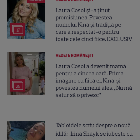
Laura Cosoi și-a ținut
promisiunea. Povestea
numelui Nina și tradiția pe
17
care a respectat-o pentru
toate cele cinci fiice. EXCLUSIV
VEDETE ROMÂNEŞTI
Laura Cosoi a devenit mamă
pentru a cincea oară. Prima
imagine cu fiica ei, Nina, și
29
povestea numelui ales. „Nu mă
satur să o privesc”
Tabloidele scriu despre o nouă
idilă: „Irina Shayk se iubește cu