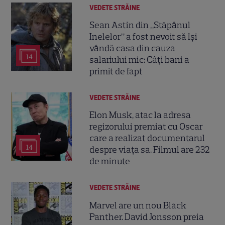
VEDETE STRĂINE
Sean Astin din „Stăpânul
Inelelor” a fost nevoit să își
vândă casa din cauza
14
salariului mic: Câți bani a
primit de fapt
VEDETE STRĂINE
Elon Musk, atac la adresa
regizorului premiat cu Oscar
care a realizat documentarul
14
despre viața sa. Filmul are 232
de minute
VEDETE STRĂINE
Marvel are un nou Black
Panther. David Jonsson preia