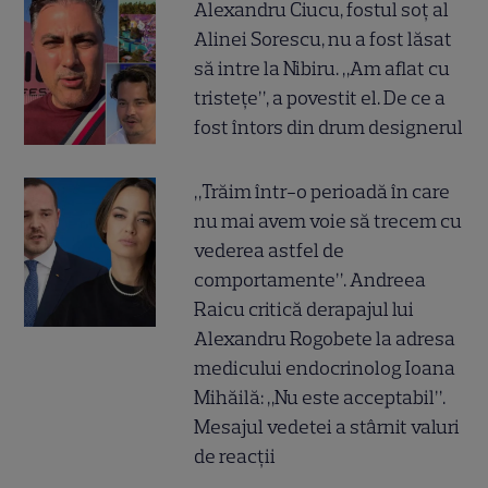
Alexandru Ciucu, fostul soț al
Alinei Sorescu, nu a fost lăsat
să intre la Nibiru. „Am aflat cu
tristețe”, a povestit el. De ce a
fost întors din drum designerul
„Trăim într-o perioadă în care
nu mai avem voie să trecem cu
vederea astfel de
comportamente”. Andreea
Raicu critică derapajul lui
Alexandru Rogobete la adresa
medicului endocrinolog Ioana
Mihăilă: „Nu este acceptabil”.
Mesajul vedetei a stârnit valuri
de reacții