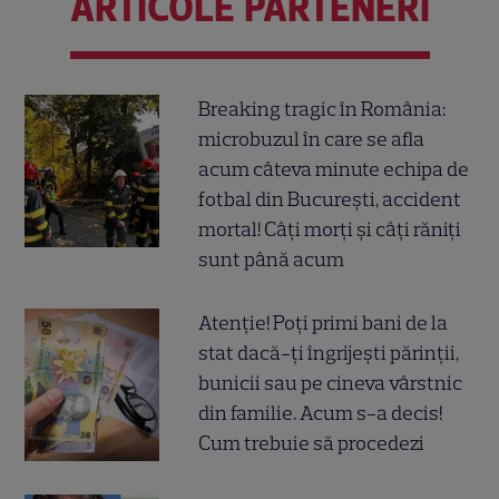
ARTICOLE PARTENERI
Breaking tragic în România:
microbuzul în care se afla
acum câteva minute echipa de
fotbal din București, accident
mortal! Câți morți și câți răniți
sunt până acum
Atenție! Poți primi bani de la
stat dacă-ți îngrijești părinții,
bunicii sau pe cineva vârstnic
din familie. Acum s-a decis!
Cum trebuie să procedezi