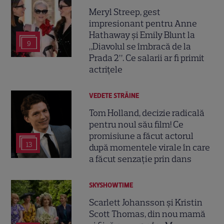
Meryl Streep, gest
impresionant pentru Anne
Hathaway și Emily Blunt la
9
„Diavolul se îmbracă de la
Prada 2”. Ce salarii ar fi primit
actrițele
VEDETE STRĂINE
Tom Holland, decizie radicală
pentru noul său film! Ce
promisiune a făcut actorul
13
după momentele virale în care
a făcut senzație prin dans
SKYSHOWTIME
Scarlett Johansson și Kristin
Scott Thomas, din nou mamă