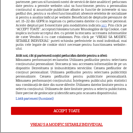
partenere, precum si furnizorii nostri de servicii de date analitice) prelucram
PRIME VIDEO
date pentru a permite website-ului sa functioneze, pentru a personaliza
continutul si anunturile publicitare afisate in functie de interesele si/sau
Când „Fălci” se întâlnește cu
profilul dvs., pentru a va oferi functionalitati aferente retelelor de socializare
si pentru a analiza traficul pe website. Beneficiati de drepturile prevazute de
„Coborâre întunecată”:
art. 15-22 din GDPR in legatura cu prelucrarea datelor cu caracter personal.
Aceste drepturi pot fi exercitate prin modalitatea indicata
aici
. Prin click pe
Producția claustrofobă de pe
“ACCEPT TOATE”, acceptati folosirea tuturor Tehnologiilor de tip Cookie, care
implica inclusiv acceptul dvs. cu privire la stocarea/accesarea informatiilor
Prime Video ce nu trebuie
de catre Vendor-ii cu care colaboram. Prin click pe “VREAU SA MODIFIC
ratată
SETARILE INDIVIDUAL” puteti schimba preferintele in mod individual, mai
putin cele legate de cookie strict necesare pentru functionarea website-
ului.
Atât noi, cât și partenerii noștri prelucrăm datele pentru a oferi:
Măsurarea performanței reclamelor. Utilizarea profilurilor pentru selectarea
conținutului personalizat. Stocarea și/sau accesarea informațiilor de pe un
ŞTIRI
dispozitiv. Dezvoltarea și îmbunătățirea serviciilor. Crearea profilurilor de
conținut personalizat. Utilizarea profilurilor pentru selectarea publicității
personalizate. Crearea profilurilor pentru publicitate personalizată.
Măsurarea performanței conținutului. Înțelegerea publicului prin statistici
sau combinații de date din surse diferite. Utilizarea datelor limitate pentru a
selecta conținutul. Utilizarea de date limitate pentru a selecta publicitatea.
Date precise de geolocație și identificarea prin scanarea dispozitivului.
TELEVIZIUNE
Listă parteneri (furnizori)
Grila TV de toamnă 2026: toate
ACCEPT TOATE
premierele confirmate la Pro
TV și Antena 1. Ce show-uri și
VREAU SA MODIFIC SETARILE INDIVIDUAL
9
seriale revin din septembrie