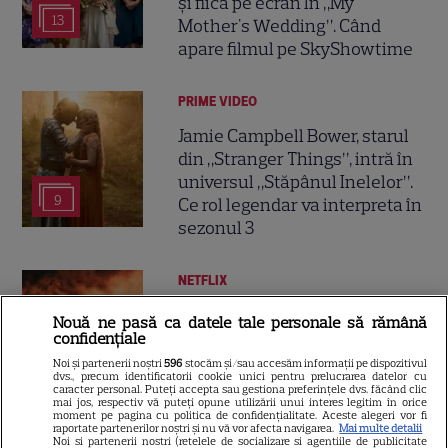
și fiică pe ecran în „My
13
Mother's Wedding”. Când
apare filmul pe SkyShowtime
PRIME VIDEO
Jamie Campbell Bower, starul
din „Stranger Things”, intră în
universul „Stăpânul Inelelor”.
9
Ce rol legendar va interpreta în
sezonul 3
NETFLIX
„Palatul de Est”, noul fenomen
Nouă ne pasă ca datele tale personale să rămână
coreean de pe Netflix: Regele
confidențiale
blestemat, fantomele și
Noi și partenerii noștri
596
stocăm și/sau accesăm informații pe dispozitivul
dvs., precum identificatorii cookie unici pentru prelucrarea datelor cu
5
exorcistul care sfidează
caracter personal. Puteți accepta sau gestiona preferințele dvs. făcând clic
mai jos, respectiv vă puteți opune utilizării unui interes legitim în orice
moartea
moment pe pagina cu politica de confidențialitate. Aceste alegeri vor fi
raportate partenerilor noștri și nu vă vor afecta navigarea.
Mai multe detalii
Noi si partenerii nostri (retelele de socializare si agentiile de publicitate