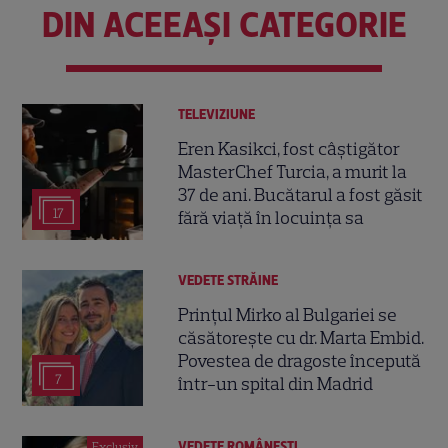
DIN ACEEAȘI CATEGORIE
TELEVIZIUNE
Eren Kasikci, fost câștigător
MasterChef Turcia, a murit la
37 de ani. Bucătarul a fost găsit
17
fără viață în locuința sa
VEDETE STRĂINE
Prințul Mirko al Bulgariei se
căsătorește cu dr. Marta Embid.
Povestea de dragoste începută
7
într-un spital din Madrid
VEDETE ROMÂNEŞTI
Exclusiv