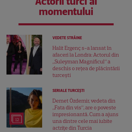
Actorii turci ai
momentului
VEDETE STRĂINE
Halit Ergenç s-a lansat în
afaceri la Londra: Actorul din
„Suleyman Magnificul” a
deschis o rețea de plăcintării
turcești
SERIALE TURCEŞTI
Demet Özdemir, vedeta din
„Fata din vis”, are o poveste
impresionantă. Cum a ajuns
12
una dintre cele mai iubite
actrițe din Turcia