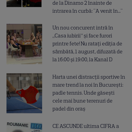
de la Dinamo 2 înainte de
intrarea în curbă: "A venit în..."
Un nou concurent intră în
„Casa iubirii” și face furori
printre fete! Nu ratați ediția de
sâmbătă, 1 august, difuzată de
la 16:00 și 19:00, la Kanal D
Harta unei distracții sportive în
mare trend la noi în București:
padle tennis. Unde găsești
cele mai bune terenuri de
padel din oraș
CE ASCUNDE ultima CIFRA a