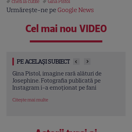
chefi la cutite
Gina Pistol
Urmărește-ne pe
Google News
Cel mai nou VIDEO
PE ACELAȘI SUBIECT
Rivalitate doar pe ecran! Ce s-a
Chef
întâmplat când jurații de la „Chefi la
carte
cuțite” s-au întâlnit în Italia, în
50 d
restaurantul lui Richard Abou Zaki
Citeș
Citește mai multe