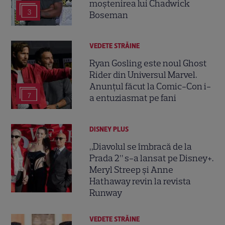
moștenirea lui Chadwick
3
Boseman
VEDETE STRĂINE
Ryan Gosling este noul Ghost
Rider din Universul Marvel.
Anunțul făcut la Comic-Con i-
7
a entuziasmat pe fani
DISNEY PLUS
„Diavolul se îmbracă de la
Prada 2” s-a lansat pe Disney+.
Meryl Streep și Anne
Hathaway revin la revista
Runway
VEDETE STRĂINE