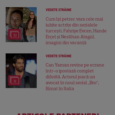
VEDETE STRĂINE
Cum își petrec vara cele mai
iubite actrițe din serialele
turcești. Fahriye Evcen, Hande
32
Erçel și Neslihan Atagül,
imagini din vacanță
VEDETE STRĂINE
Can Yaman revine pe ecrane
într-o ipostază complet
diferită. Actorul joacă un
31
avocat în noul serial „Bro”,
filmat în Italia