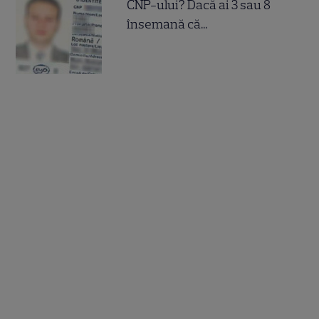
CNP-ului? Dacă ai 3 sau 8
însemană că...