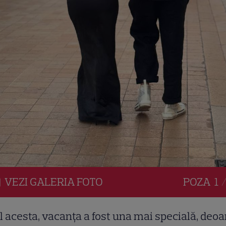
VEZI
GALERIA
FOTO
POZA
1 
 acesta, vacanța a fost una mai specială, deo