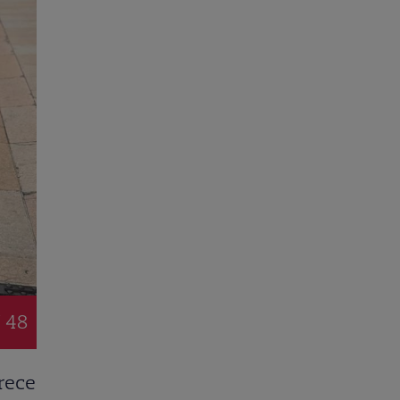
/ 48
arece