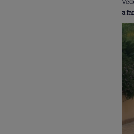
Vede
a fa