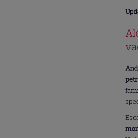
Upda
Al
va
Andr
petr
fami
spec
Esca
mome