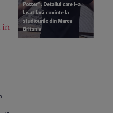
Potter”. Detaliul care l-a
lăsat fără cuvinte la
studiourile din Marea
 în
Britanie
m