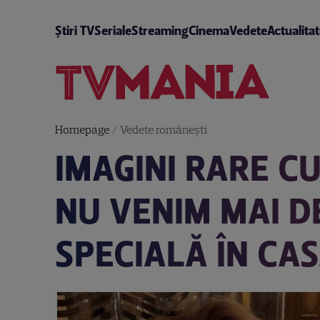
Știri TV
Seriale
Streaming
Cinema
Vedete
Actualita
Homepage
/
Vedete româneşti
IMAGINI RARE CU
NU VENIM MAI DE
SPECIALĂ ÎN CAS