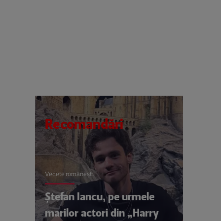
Recomandări
Vedete româneşti
Ștefan Iancu, pe urmele
marilor actori din „Harry