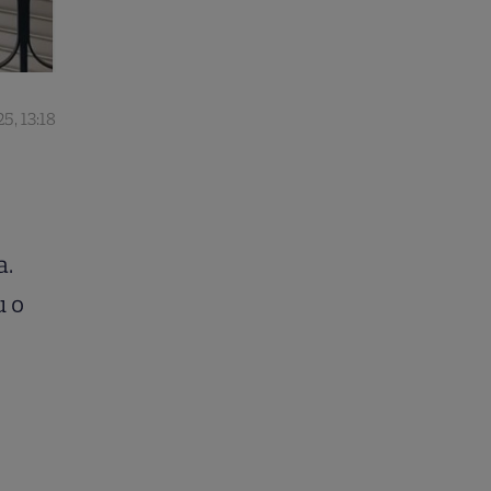
5, 13:18
e
o
a.
u o