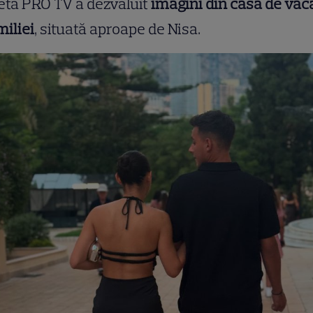
ta PRO TV a dezvăluit
imagini din casa de vac
miliei
, situată aproape de Nisa.