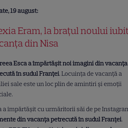
te, 19 august:
exia Eram, la brațul noului iubit
canța din Nisa
eea Esca a împărtășit noi imagini din vacanța
ecută în sudul Franței
. Locuința de vacanță a
liei sale este un loc plin de amintiri și emoții
iale.
 a împărtășit cu urmăritorii săi de pe Instagra
nte din vacanța petrecută în sudul Franței
.