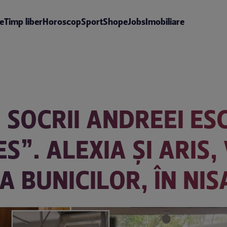
te
Timp liber
Horoscop
Sport
Shop
eJobs
Imobiliare
 SOCRII ANDREEI ES
S”. ALEXIA ȘI ARIS
A BUNICILOR, ÎN NIS