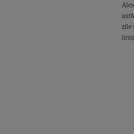
Alex
astf
zile
lini