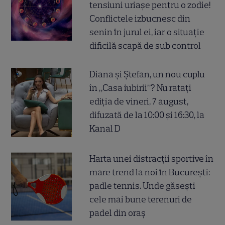
tensiuni uriașe pentru o zodie!
Conflictele izbucnesc din
senin în jurul ei, iar o situație
dificilă scapă de sub control
Diana și Ștefan, un nou cuplu
în „Casa iubirii”? Nu ratați
ediția de vineri, 7 august,
difuzată de la 10:00 și 16:30, la
Kanal D
Harta unei distracții sportive în
mare trend la noi în București:
padle tennis. Unde găsești
cele mai bune terenuri de
padel din oraș