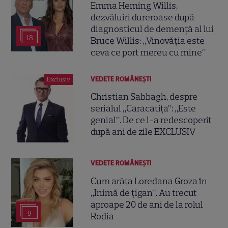
Emma Heming Willis,
dezvăluiri dureroase după
diagnosticul de demență al lui
18
Bruce Willis: „Vinovăția este
ceva ce port mereu cu mine”
VEDETE ROMÂNEŞTI
Exclusiv
Christian Sabbagh, despre
serialul „Caracatița”: „Este
genial”. De ce l-a redescoperit
după ani de zile EXCLUSIV
VEDETE ROMÂNEŞTI
Cum arăta Loredana Groza în
„Inimă de țigan”. Au trecut
aproape 20 de ani de la rolul
9
Rodia