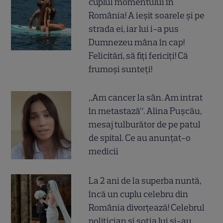
cuplul momentului în
România! A ieșit soarele și pe
strada ei, iar lui i-a pus
Dumnezeu mâna în cap!
Felicitări, să fiți fericiți! Că
frumoși sunteți!
„Am cancer la sân. Am intrat
în metastază”. Alina Pușcău,
mesaj tulburător de pe patul
de spital. Ce au anunțat-o
medicii
La 2 ani de la superba nuntă,
încă un cuplu celebru din
România divorțează! Celebrul
politician și soția lui și-au