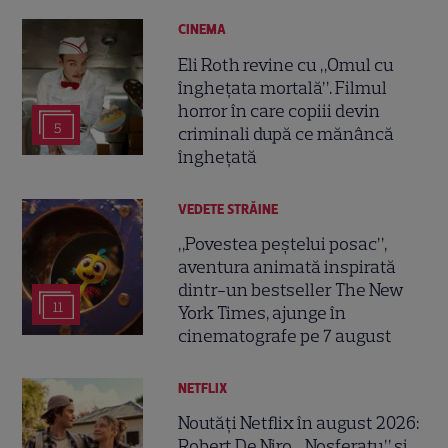
CINEMA
Eli Roth revine cu „Omul cu
înghețata mortală”. Filmul
horror în care copiii devin
5
criminali după ce mănâncă
înghețată
VEDETE STRĂINE
„Povestea peștelui posac”,
aventura animată inspirată
dintr-un bestseller The New
11
York Times, ajunge în
cinematografe pe 7 august
NETFLIX
Noutăți Netflix în august 2026:
Robert De Niro, „Nosferatu” și