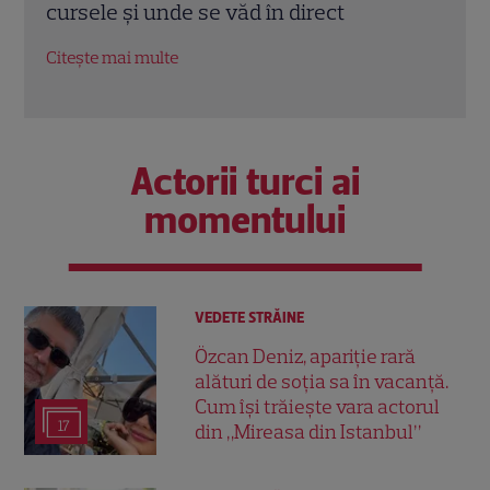
Septembrie: Reuniunea” și noi
Ante
documentare spectaculoase
sept
Citește mai multe
Citeș
Actorii turci ai
momentului
VEDETE STRĂINE
Özcan Deniz, apariție rară
alături de soția sa în vacanță.
Cum își trăiește vara actorul
17
din „Mireasa din Istanbul”