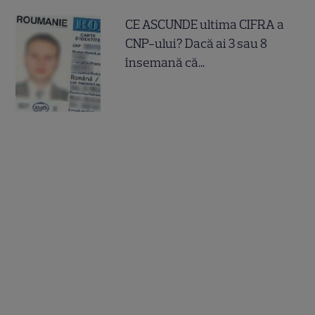
CE ASCUNDE ultima CIFRA a
CNP-ului? Dacă ai 3 sau 8
însemană că...