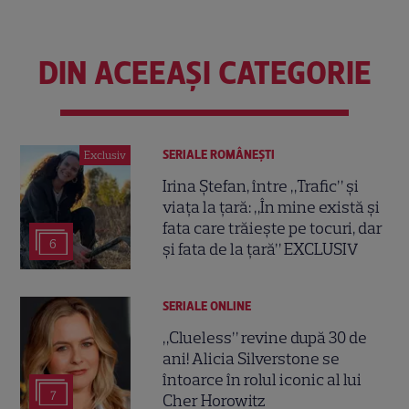
DIN ACEEAȘI CATEGORIE
SERIALE ROMÂNEŞTI
Exclusiv
Irina Ștefan, între „Trafic” și
viața la țară: „În mine există și
fata care trăiește pe tocuri, dar
6
și fata de la țară” EXCLUSIV
SERIALE ONLINE
„Clueless” revine după 30 de
ani! Alicia Silverstone se
întoarce în rolul iconic al lui
7
Cher Horowitz