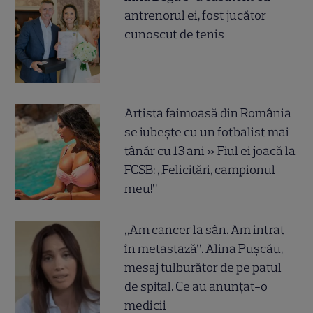
antrenorul ei, fost jucător
cunoscut de tenis
Artista faimoasă din România
se iubește cu un fotbalist mai
tânăr cu 13 ani » Fiul ei joacă la
FCSB: „Felicitări, campionul
meu!”
„Am cancer la sân. Am intrat
în metastază”. Alina Pușcău,
mesaj tulburător de pe patul
de spital. Ce au anunțat-o
medicii