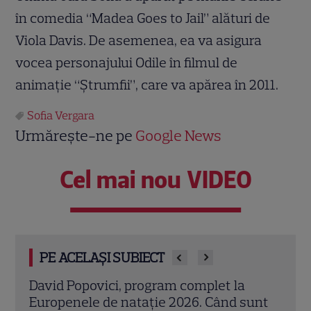
în comedia “Madea Goes to Jail” alături de
Viola Davis. De asemenea, ea va asigura
vocea personajului Odile în filmul de
animaţie “Ştrumfii”, care va apărea în 2011.
Sofia Vergara
Urmărește-ne pe
Google News
Cel mai nou VIDEO
PE ACELAȘI SUBIECT
National Geographic, program special în
Gril
unt
august 2026. Premierele „Leul”, „11
prem