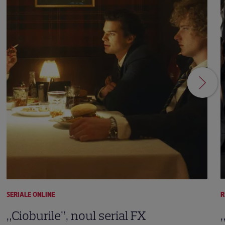
SERIALE ONLINE
R
„Cioburile”, noul serial FX