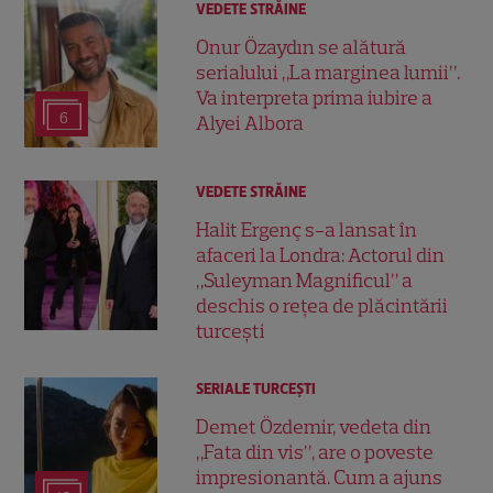
VEDETE STRĂINE
Onur Özaydın se alătură
serialului „La marginea lumii”.
Va interpreta prima iubire a
6
Alyei Albora
VEDETE STRĂINE
Halit Ergenç s-a lansat în
afaceri la Londra: Actorul din
„Suleyman Magnificul” a
deschis o rețea de plăcintării
turcești
SERIALE TURCEŞTI
Demet Özdemir, vedeta din
„Fata din vis”, are o poveste
impresionantă. Cum a ajuns