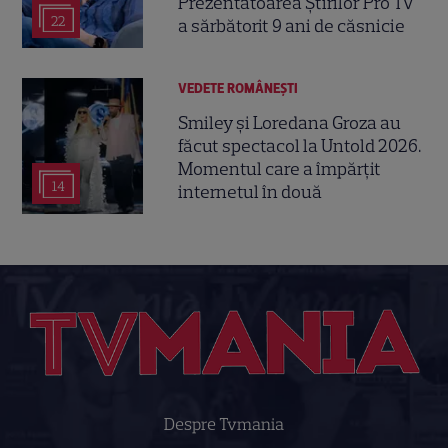
Prezentatoarea Știrilor Pro TV
22
a sărbătorit 9 ani de căsnicie
VEDETE ROMÂNEŞTI
Smiley și Loredana Groza au
făcut spectacol la Untold 2026.
Momentul care a împărțit
14
internetul în două
Despre Tvmania