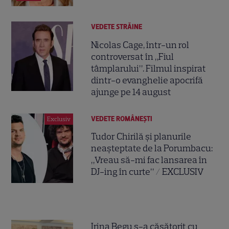
VEDETE STRĂINE
Nicolas Cage, într-un rol
controversat în „Fiul
tâmplarului”. Filmul inspirat
dintr-o evanghelie apocrifă
ajunge pe 14 august
VEDETE ROMÂNEŞTI
Exclusiv
Tudor Chirilă și planurile
neașteptate de la Porumbacu:
„Vreau să-mi fac lansarea în
DJ-ing în curte” / EXCLUSIV
Irina Begu s-a căsătorit cu