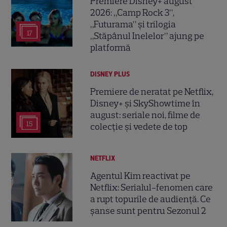
Premiere Disney+ august
2026: „Camp Rock 3”,
„Futurama” și trilogia
17
„Stăpânul Inelelor” ajung pe
platformă
DISNEY PLUS
Premiere de neratat pe Netflix,
Disney+ și SkyShowtime în
august: seriale noi, filme de
15
colecție și vedete de top
NETFLIX
Agentul Kim reactivat pe
Netflix: Serialul-fenomen care
a rupt topurile de audiență. Ce
șanse sunt pentru Sezonul 2