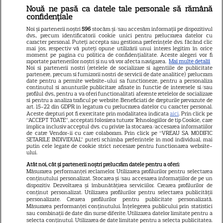
Nouă ne pasă ca datele tale personale să rămână
Libertatea
confidențiale
Libertatea pentru femei
Noi și partenerii noștri
596
stocăm și/sau accesăm informații pe dispozitivul
dvs., precum identificatorii cookie unici pentru prelucrarea datelor cu
GSP
caracter personal. Puteți accepta sau gestiona preferințele dvs. făcând clic
mai jos, respectiv vă puteți opune utilizării unui interes legitim în orice
Știri mondene
moment pe pagina cu politica de confidențialitate. Aceste alegeri vor fi
raportate partenerilor noștri și nu vă vor afecta navigarea.
Mai multe detalii
Noi si partenerii nostri (retelele de socializare si agentiile de publicitate
Avantaje
partenere, precum si furnizorii nostri de servicii de date analitice) prelucram
date pentru a permite website-ului sa functioneze, pentru a personaliza
Elle
continutul si anunturile publicitare afisate in functie de interesele si/sau
profilul dvs., pentru a va oferi functionalitati aferente retelelor de socializare
Unica
si pentru a analiza traficul pe website. Beneficiati de drepturile prevazute de
art. 15-22 din GDPR in legatura cu prelucrarea datelor cu caracter personal.
Retete practice
Aceste drepturi pot fi exercitate prin modalitatea indicata
aici
. Prin click pe
“ACCEPT TOATE”, acceptati folosirea tuturor Tehnologiilor de tip Cookie, care
implica inclusiv acceptul dvs. cu privire la stocarea/accesarea informatiilor
de catre Vendor-ii cu care colaboram. Prin click pe “VREAU SA MODIFIC
SETARILE INDIVIDUAL” puteti schimba preferintele in mod individual, mai
URMĂREȘTE-NE PE
putin cele legate de cookie strict necesare pentru functionarea website-
ului.
Atât noi, cât și partenerii noștri prelucrăm datele pentru a oferi:
Măsurarea performanței reclamelor. Utilizarea profilurilor pentru selectarea
conținutului personalizat. Stocarea și/sau accesarea informațiilor de pe un
dispozitiv. Dezvoltarea și îmbunătățirea serviciilor. Crearea profilurilor de
conținut personalizat. Utilizarea profilurilor pentru selectarea publicității
Copyright
2026
Ringier Romania – Toate Drepturile rezervate
personalizate. Crearea profilurilor pentru publicitate personalizată.
Măsurarea performanței conținutului. Înțelegerea publicului prin statistici
sau combinații de date din surse diferite. Utilizarea datelor limitate pentru a
selecta conținutul. Utilizarea de date limitate pentru a selecta publicitatea.