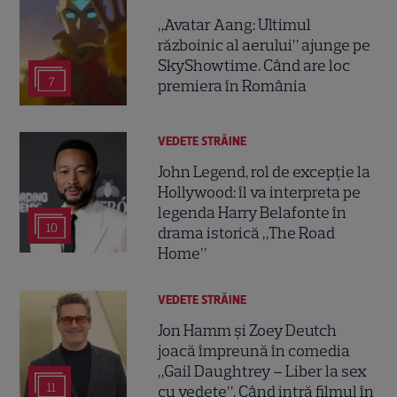
„Avatar Aang: Ultimul
războinic al aerului” ajunge pe
SkyShowtime. Când are loc
7
premiera în România
VEDETE STRĂINE
John Legend, rol de excepție la
Hollywood: îl va interpreta pe
legenda Harry Belafonte în
10
drama istorică „The Road
Home”
VEDETE STRĂINE
Jon Hamm și Zoey Deutch
joacă împreună în comedia
„Gail Daughtrey – Liber la sex
11
cu vedete”. Când intră filmul în