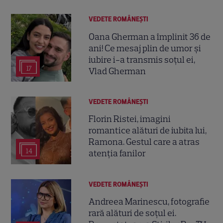
VEDETE ROMÂNEŞTI
Oana Gherman a împlinit 36 de
ani! Ce mesaj plin de umor și
iubire i-a transmis soțul ei,
17
Vlad Gherman
VEDETE ROMÂNEŞTI
Florin Ristei, imagini
romantice alături de iubita lui,
Ramona. Gestul care a atras
14
atenția fanilor
VEDETE ROMÂNEŞTI
Andreea Marinescu, fotografie
rară alături de soțul ei.