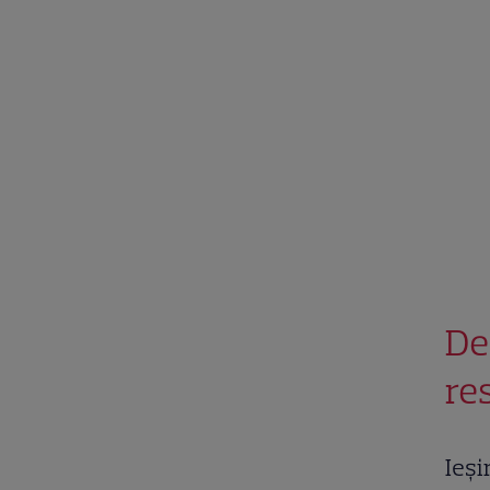
De
re
Ieși