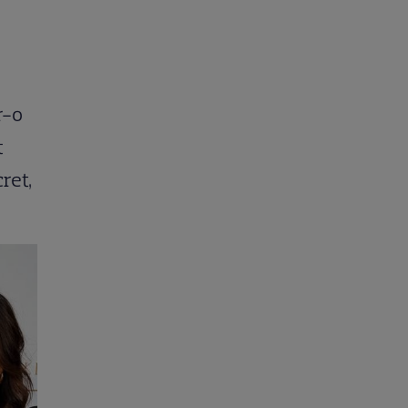
r-o
t
ret,