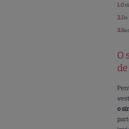
1
O si
2
De 
3
Reac
O 
de
Pent
ves
o s
part