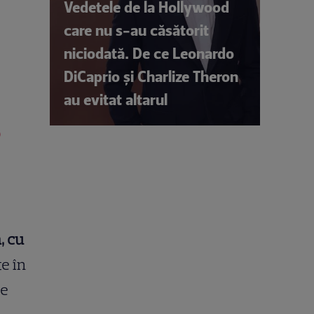
Vedetele de la Hollywood
care nu s-au căsătorit
niciodată. De ce Leonardo
DiCaprio și Charlize Theron
au evitat altarul
e
, cu
te în
de