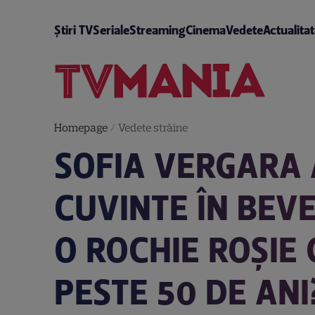
Știri TV
Seriale
Streaming
Cinema
Vedete
Actualita
Homepage
/
Vedete străine
SOFIA VERGARA 
CUVINTE ÎN BEVE
O ROCHIE ROȘIE 
PESTE 50 DE ANI