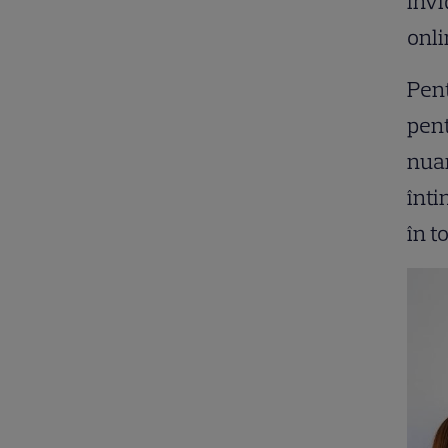
invi
onli
Pent
pent
nuan
înti
în t