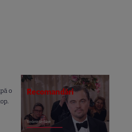
upă o
Recomandări
top.
Vedete străine