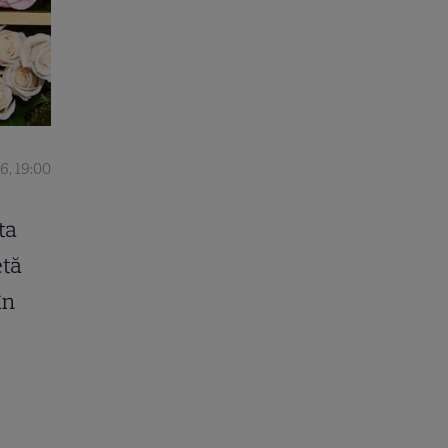
6, 19:00
ta
etă
în