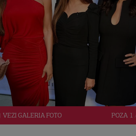
VEZI
GALERIA
FOTO
POZA
1 