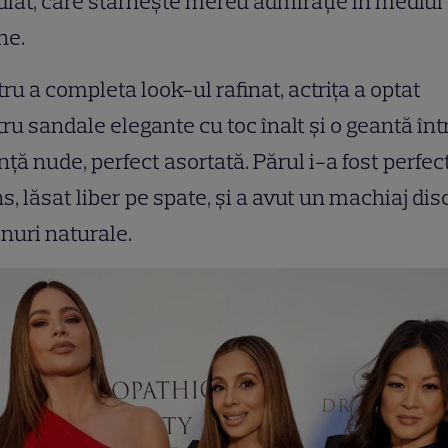
diat, care stârnește mereu admirație în mediul
ne.
ru a completa look-ul rafinat, actrița a optat
ru sandale elegante cu toc înalt și o geantă înt
ță nude, perfect asortată. Părul i-a fost perfec
ns, lăsat liber pe spate, și a avut un machiaj disc
onuri naturale.