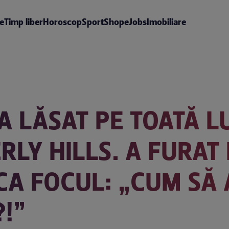
te
Timp liber
Horoscop
Sport
Shop
eJobs
Imobiliare
A LĂSAT PE TOATĂ 
RLY HILLS. A FURAT 
CA FOCUL: „CUM SĂ 
?!”