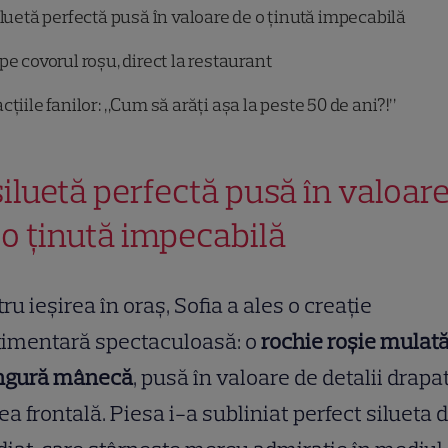
luetă perfectă pusă în valoare de o ținută impecabilă
pe covorul roșu, direct la restaurant
țiile fanilor: „Cum să arăți așa la peste 50 de ani?!”
siluetă perfectă pusă în valoar
 o ținută impecabilă
ru ieșirea în oraș, Sofia a ales o creație
timentară spectaculoasă: o
rochie roșie mulată
ingură mânecă
, pusă în valoare de detalii drapa
ea frontală. Piesa i-a subliniat perfect silueta 