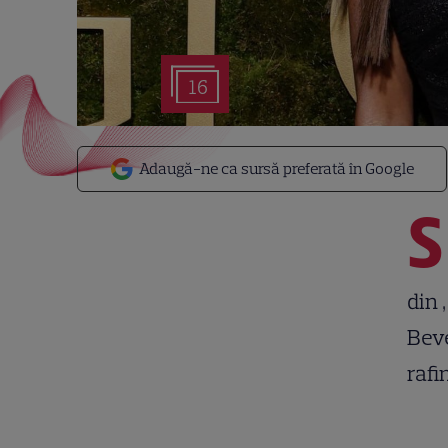
16
Adaugă-ne ca sursă preferată în Google
S
din 
Beve
rafi