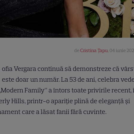
de
Cristina Țapu
,
04 iunie 202
ofia Vergara continuă să demonstreze că vârs
este doar un număr. La 53 de ani, celebra ved
„Modern Family” a întors toate privirile recent, 
rly Hills, printr-o apariție plină de eleganță și
nament care a lăsat fanii fără cuvinte.