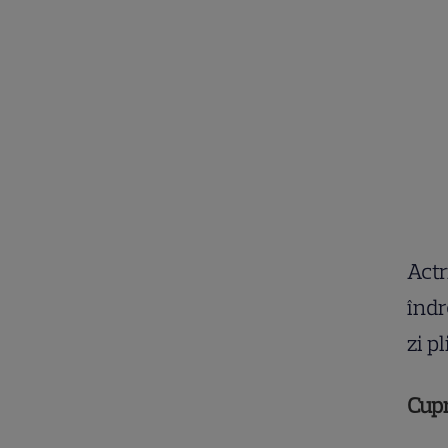
Actr
îndr
zi p
Cup