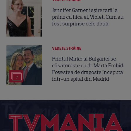
Jennifer Garner, ieșire rară la
prânz cu fiica ei, Violet. Cum au
fost surprinse cele două
VEDETE STRĂINE
Prințul Mirko al Bulgariei se
căsătorește cu dr. Marta Embid.
Povestea de dragoste începută
7
într-un spital din Madrid