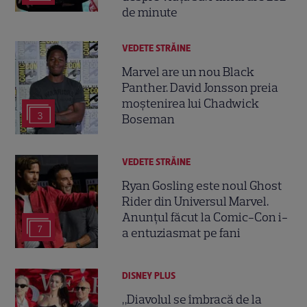
de minute
VEDETE STRĂINE
Marvel are un nou Black
Panther. David Jonsson preia
moștenirea lui Chadwick
3
Boseman
VEDETE STRĂINE
Ryan Gosling este noul Ghost
Rider din Universul Marvel.
Anunțul făcut la Comic-Con i-
7
a entuziasmat pe fani
DISNEY PLUS
„Diavolul se îmbracă de la