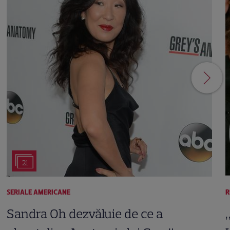
21
SERIALE AMERICANE
R
Sandra Oh dezvăluie de ce a