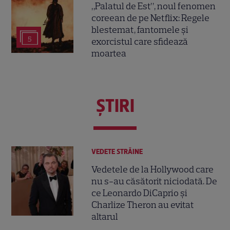
„Palatul de Est”, noul fenomen
coreean de pe Netflix: Regele
blestemat, fantomele și
5
exorcistul care sfidează
moartea
ŞTIRI
VEDETE STRĂINE
Vedetele de la Hollywood care
nu s-au căsătorit niciodată. De
ce Leonardo DiCaprio și
Charlize Theron au evitat
altarul