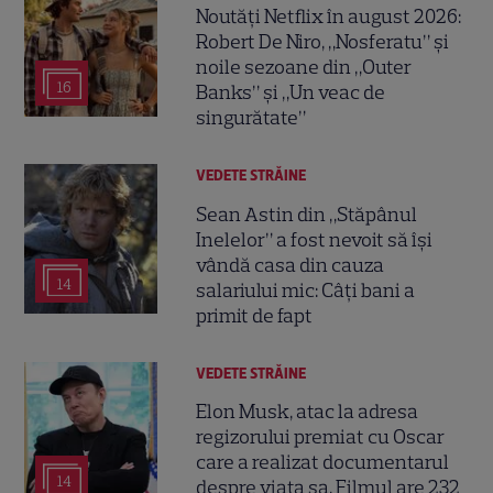
Noutăți Netflix în august 2026:
Robert De Niro, „Nosferatu” și
noile sezoane din „Outer
16
Banks” și „Un veac de
singurătate”
VEDETE STRĂINE
Sean Astin din „Stăpânul
Inelelor” a fost nevoit să își
vândă casa din cauza
14
salariului mic: Câți bani a
primit de fapt
VEDETE STRĂINE
Elon Musk, atac la adresa
regizorului premiat cu Oscar
care a realizat documentarul
14
despre viața sa. Filmul are 232