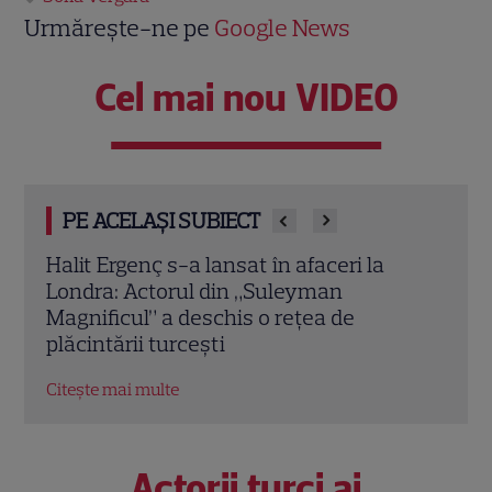
Urmărește-ne pe
Google News
Cel mai nou VIDEO
PE ACELAȘI SUBIECT
t Ergenç s-a lansat în afaceri la
Vedete din R
ra: Actorul din „Suleyman
speciale pentr
ificul” a deschis o rețea de
Laurei Cosoi, 
intării turcești
Josephine a Gi
te mai multe
Citește mai multe
Actorii turci ai