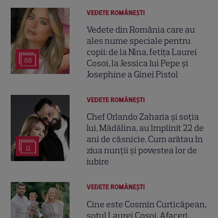
VEDETE ROMÂNEŞTI
Vedete din România care au
ales nume speciale pentru
copii: de la Nina, fetița Laurei
68
Cosoi, la Jessica lui Pepe și
Josephine a Ginei Pistol
VEDETE ROMÂNEŞTI
Chef Orlando Zaharia și soția
lui, Mădălina, au împlinit 22 de
ani de căsnicie. Cum arătau în
11
ziua nunții și povestea lor de
iubire
VEDETE ROMÂNEŞTI
Cine este Cosmin Curticăpean,
soțul Laurei Cosoi. Afaceri,