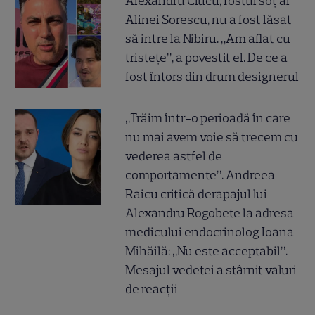
Alexandru Ciucu, fostul soț al
Alinei Sorescu, nu a fost lăsat
să intre la Nibiru. „Am aflat cu
tristețe”, a povestit el. De ce a
fost întors din drum designerul
„Trăim într-o perioadă în care
nu mai avem voie să trecem cu
vederea astfel de
comportamente”. Andreea
Raicu critică derapajul lui
Alexandru Rogobete la adresa
medicului endocrinolog Ioana
Mihăilă: „Nu este acceptabil”.
Mesajul vedetei a stârnit valuri
de reacții