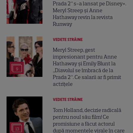
Prada 2” s-a lansat pe Disney+.
Meryl Streep și Anne
Hathaway revin la revista
Runway
VEDETE STRĂINE
Meryl Streep, gest
impresionant pentru Anne
Hathaway și Emily Blunt la
9
„Diavolul se îmbracă de la
Prada 2”. Ce salarii ar fi primit
actrițele
VEDETE STRĂINE
Tom Holland, decizie radicală
pentru noul său film! Ce
promisiune a făcut actorul
13
după momentele virale în care