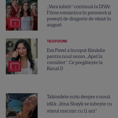
„Vara iubirii” continuă la DIVA!
Filme romantice în premieră și
povești de dragoste de văzut în
5
august
TELEVIZIUNE
Eva Pavel a început filmările
pentru noul sezon „Apel la
consilier”. Ce pregătește la
3
Kanal D
Tabloidele scriu despre o nouă
idilă: „Irina Shayk se iubește cu
starul mai mic cu 11 ani”