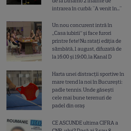
de la Dinamo 2 înainte de
intrarea în curbă: "A venit în..."
Un nou concurent intră în
„Casa iubirii” și face furori
printre fete! Nu ratați ediția de
sâmbătă, 1 august, difuzată de
la 16:00 și 19:00, la Kanal D
Harta unei distracții sportive în
mare trend la noi în București:
padle tennis. Unde găsești
cele mai bune terenuri de
padel din oraș
CE ASCUNDE ultima CIFRA a
CNP-ului? Dacă ai 3 sau 8