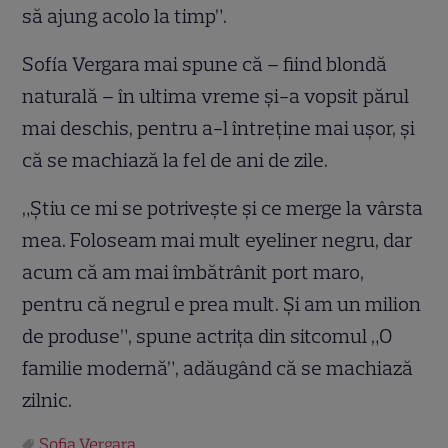
să ajung acolo la timp”.
Sofía Vergara mai spune că – fiind blondă
naturală – în ultima vreme şi-a vopsit părul
mai deschis, pentru a-l întreţine mai uşor, şi
că se machiază la fel de ani de zile.
„Ştiu ce mi se potriveşte şi ce merge la vârsta
mea. Foloseam mai mult eyeliner negru, dar
acum că am mai îmbătrânit port maro,
pentru că negrul e prea mult. Şi am un milion
de produse”, spune actriţa din sitcomul „O
familie modernă”, adăugând că se machiază
zilnic.
Sofia Vergara