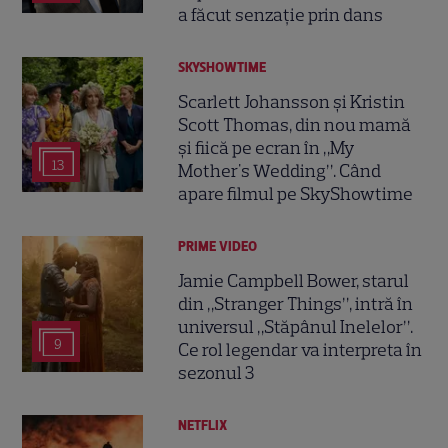
a făcut senzație prin dans
SKYSHOWTIME
Scarlett Johansson și Kristin
Scott Thomas, din nou mamă
și fiică pe ecran în „My
13
Mother's Wedding”. Când
apare filmul pe SkyShowtime
PRIME VIDEO
Jamie Campbell Bower, starul
din „Stranger Things”, intră în
universul „Stăpânul Inelelor”.
9
Ce rol legendar va interpreta în
sezonul 3
NETFLIX