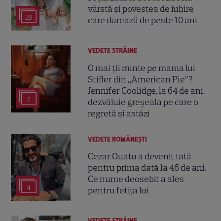
vârstă și povestea de iubire
29
care durează de peste 10 ani
VEDETE STRĂINE
O mai ții minte pe mama lui
Stifler din „American Pie”?
Jennifer Coolidge, la 64 de ani,
7
dezvăluie greșeala pe care o
regretă și astăzi
VEDETE ROMÂNEŞTI
Cezar Ouatu a devenit tată
pentru prima dată la 46 de ani.
Ce nume deosebit a ales
4
pentru fetița lui
VEDETE STRĂINE