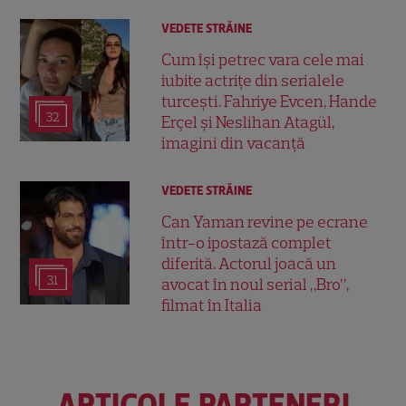
VEDETE STRĂINE
Cum își petrec vara cele mai
iubite actrițe din serialele
turcești. Fahriye Evcen, Hande
32
Erçel și Neslihan Atagül,
imagini din vacanță
VEDETE STRĂINE
Can Yaman revine pe ecrane
într-o ipostază complet
diferită. Actorul joacă un
31
avocat în noul serial „Bro”,
filmat în Italia
ARTICOLE PARTENERI