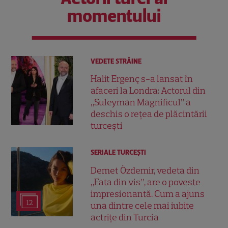
momentului
VEDETE STRĂINE
Halit Ergenç s-a lansat în
afaceri la Londra: Actorul din
„Suleyman Magnificul” a
deschis o rețea de plăcintării
turcești
SERIALE TURCEŞTI
Demet Özdemir, vedeta din
„Fata din vis”, are o poveste
impresionantă. Cum a ajuns
12
una dintre cele mai iubite
actrițe din Turcia