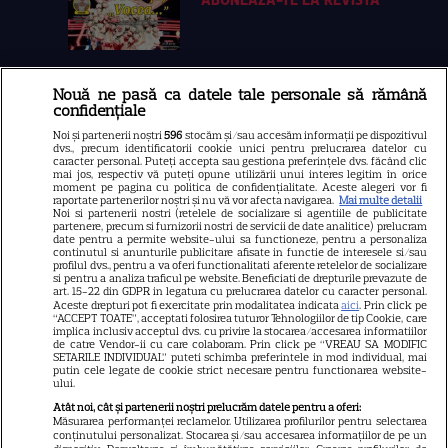
Nouă ne pasă ca datele tale personale să rămână
Libertatea
confidențiale
Libertatea pentru femei
Noi și partenerii noștri
596
stocăm și/sau accesăm informații pe dispozitivul
dvs., precum identificatorii cookie unici pentru prelucrarea datelor cu
GSP
caracter personal. Puteți accepta sau gestiona preferințele dvs. făcând clic
mai jos, respectiv vă puteți opune utilizării unui interes legitim în orice
Știri mondene
moment pe pagina cu politica de confidențialitate. Aceste alegeri vor fi
raportate partenerilor noștri și nu vă vor afecta navigarea.
Mai multe detalii
Noi si partenerii nostri (retelele de socializare si agentiile de publicitate
Avantaje
partenere, precum si furnizorii nostri de servicii de date analitice) prelucram
date pentru a permite website-ului sa functioneze, pentru a personaliza
Elle
continutul si anunturile publicitare afisate in functie de interesele si/sau
profilul dvs., pentru a va oferi functionalitati aferente retelelor de socializare
Unica
si pentru a analiza traficul pe website. Beneficiati de drepturile prevazute de
art. 15-22 din GDPR in legatura cu prelucrarea datelor cu caracter personal.
Retete practice
Aceste drepturi pot fi exercitate prin modalitatea indicata
aici
. Prin click pe
“ACCEPT TOATE”, acceptati folosirea tuturor Tehnologiilor de tip Cookie, care
implica inclusiv acceptul dvs. cu privire la stocarea/accesarea informatiilor
de catre Vendor-ii cu care colaboram. Prin click pe “VREAU SA MODIFIC
SETARILE INDIVIDUAL” puteti schimba preferintele in mod individual, mai
URMĂREȘTE-NE PE
putin cele legate de cookie strict necesare pentru functionarea website-
ului.
Atât noi, cât și partenerii noștri prelucrăm datele pentru a oferi:
Măsurarea performanței reclamelor. Utilizarea profilurilor pentru selectarea
conținutului personalizat. Stocarea și/sau accesarea informațiilor de pe un