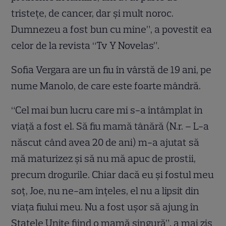
tristeţe, de cancer, dar şi mult noroc.
Dumnezeu a fost bun cu mine”, a povestit ea
celor de la revista “Tv Y Novelas”.
Sofia Vergara are un fiu în vârstă de 19 ani, pe
nume Manolo, de care este foarte mândră.
“Cel mai bun lucru care mi s-a întâmplat în
viaţă a fost el. Să fiu mamă tânără (N.r. – L-a
născut când avea 20 de ani) m-a ajutat să
mă maturizez şi să nu mă apuc de prostii,
precum drogurile. Chiar dacă eu şi fostul meu
soţ, Joe, nu ne-am înţeles, el nu a lipsit din
viaţa fiului meu. Nu a fost uşor să ajung în
Statele Unite fiind o mamă singură”, a mai zis