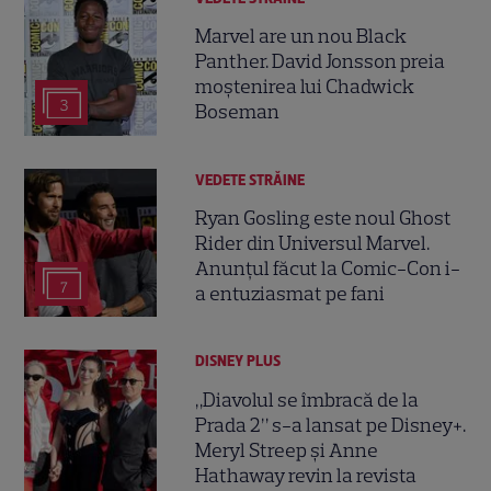
Marvel are un nou Black
Panther. David Jonsson preia
moștenirea lui Chadwick
3
Boseman
VEDETE STRĂINE
Ryan Gosling este noul Ghost
Rider din Universul Marvel.
Anunțul făcut la Comic-Con i-
7
a entuziasmat pe fani
DISNEY PLUS
„Diavolul se îmbracă de la
Prada 2” s-a lansat pe Disney+.
Meryl Streep și Anne
Hathaway revin la revista