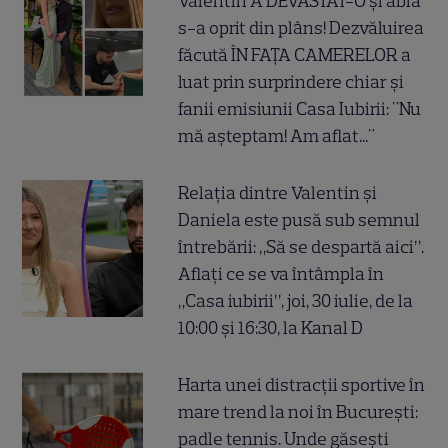
Valentin A DEVASTAT-O și abia
s-a oprit din plâns! Dezvăluirea
făcută ÎN FAȚA CAMERELOR a
luat prin surprindere chiar și
fanii emisiunii Casa Iubirii: "Nu
mă așteptam! Am aflat..."
Relația dintre Valentin și
Daniela este pusă sub semnul
întrebării: „Să se despartă aici”.
Aflați ce se va întâmpla în
„Casa iubirii”, joi, 30 iulie, de la
10:00 și 16:30, la Kanal D
Harta unei distracții sportive în
mare trend la noi în București:
padle tennis. Unde găsești