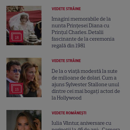
VEDETE STRĂINE
Imagini memorabile de la
nunta Prințesei Diana cu
Prințul Charles. Detalii
18
fascinante de la ceremonia
regală din 1981
VEDETE STRĂINE
De la o viață modestă la sute
de milioane de dolari. Cum a
ajuns Sylvester Stallone unul
15
dintre cei mai bogați actori de
la Hollywood
VEDETE ROMÂNEŞTI
Iulia Vântur, aniversare cu
peripeții la 46 de ani: „Camera