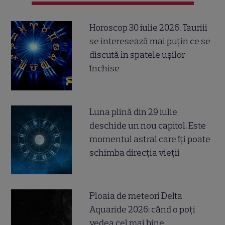
Horoscop 30 iulie 2026. Tauriii
se interesează mai puțin ce se
discută în spatele ușilor
închise
Luna plină din 29 iulie
deschide un nou capitol. Este
momentul astral care îți poate
schimba direcția vieții
Ploaia de meteori Delta
Aquaride 2026: când o poți
vedea cel mai bine