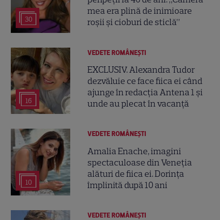
mea era plină de inimioare
30
roșii și cioburi de sticlă”
VEDETE ROMÂNEŞTI
EXCLUSIV. Alexandra Tudor
dezvăluie ce face fiica ei când
ajunge în redacția Antena 1 și
16
unde au plecat în vacanță
VEDETE ROMÂNEŞTI
Amalia Enache, imagini
spectaculoase din Veneția
alături de fiica ei. Dorința
10
împlinită după 10 ani
VEDETE ROMÂNEŞTI