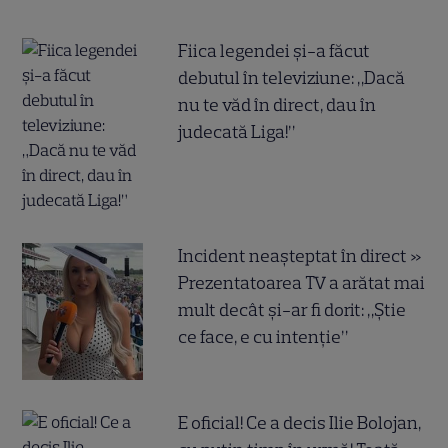
Fiica legendei și-a făcut
debutul în televiziune: „Dacă
nu te văd în direct, dau în
judecată Liga!”
Incident neașteptat în direct »
Prezentatoarea TV a arătat mai
mult decât și-ar fi dorit: „Știe
ce face, e cu intenție”
E oficial! Ce a decis Ilie Bolojan,