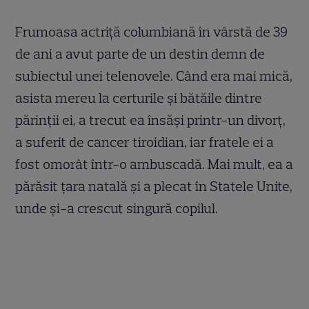
Frumoasa actriţă columbiană în vârstă de 39
de ani a avut parte de un destin demn de
subiectul unei telenovele. Când era mai mică,
asista mereu la certurile şi bătăile dintre
părinţii ei, a trecut ea însăşi printr-un divorţ,
a suferit de cancer tiroidian, iar fratele ei a
fost omorât într-o ambuscadă. Mai mult, ea a
părăsit ţara natală şi a plecat în Statele Unite,
unde şi-a crescut singură copilul.