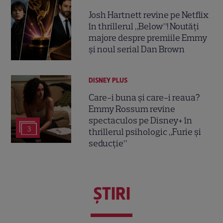
Josh Hartnett revine pe Netflix
în thrillerul „Below”! Noutăți
majore despre premiile Emmy
și noul serial Dan Brown
DISNEY PLUS
Care-i buna și care-i reaua?
Emmy Rossum revine
spectaculos pe Disney+ în
3
thrillerul psihologic „Furie și
seducție”
ŞTIRI