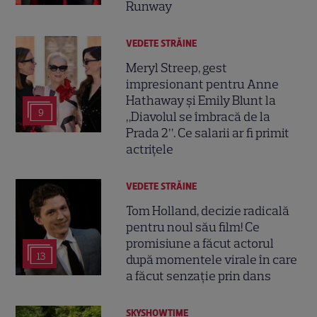
Runway
VEDETE STRĂINE
Meryl Streep, gest
impresionant pentru Anne
Hathaway și Emily Blunt la
9
„Diavolul se îmbracă de la
Prada 2”. Ce salarii ar fi primit
actrițele
VEDETE STRĂINE
Tom Holland, decizie radicală
pentru noul său film! Ce
promisiune a făcut actorul
13
după momentele virale în care
a făcut senzație prin dans
SKYSHOWTIME