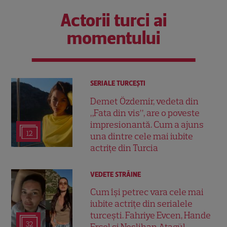
Actorii turci ai
momentului
SERIALE TURCEŞTI
Demet Özdemir, vedeta din
„Fata din vis”, are o poveste
impresionantă. Cum a ajuns
12
una dintre cele mai iubite
actrițe din Turcia
VEDETE STRĂINE
Cum își petrec vara cele mai
iubite actrițe din serialele
turcești. Fahriye Evcen, Hande
32
Erçel și Neslihan Atagül,