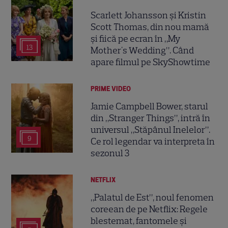
Scarlett Johansson și Kristin
Scott Thomas, din nou mamă
și fiică pe ecran în „My
13
Mother's Wedding”. Când
apare filmul pe SkyShowtime
PRIME VIDEO
Jamie Campbell Bower, starul
din „Stranger Things”, intră în
universul „Stăpânul Inelelor”.
9
Ce rol legendar va interpreta în
sezonul 3
NETFLIX
„Palatul de Est”, noul fenomen
coreean de pe Netflix: Regele
blestemat, fantomele și