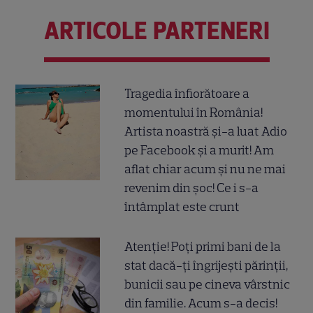
ARTICOLE PARTENERI
Tragedia înfiorătoare a
momentului în România!
Artista noastră și-a luat Adio
pe Facebook și a murit! Am
aflat chiar acum și nu ne mai
revenim din șoc! Ce i s-a
întâmplat este crunt
Atenție! Poți primi bani de la
stat dacă-ți îngrijești părinții,
bunicii sau pe cineva vârstnic
din familie. Acum s-a decis!