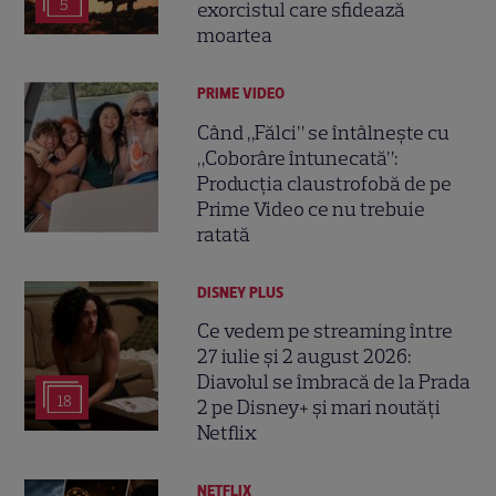
5
exorcistul care sfidează
moartea
PRIME VIDEO
Când „Fălci” se întâlnește cu
„Coborâre întunecată”:
Producția claustrofobă de pe
Prime Video ce nu trebuie
ratată
DISNEY PLUS
Ce vedem pe streaming între
27 iulie și 2 august 2026:
Diavolul se îmbracă de la Prada
18
2 pe Disney+ și mari noutăți
Netflix
NETFLIX