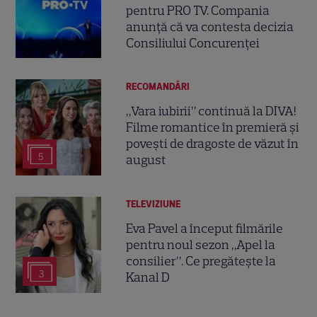
pentru PRO TV. Compania
anunță că va contesta decizia
Consiliului Concurenței
RECOMANDĂRI
„Vara iubirii” continuă la DIVA!
Filme romantice în premieră și
povești de dragoste de văzut în
5
august
TELEVIZIUNE
Eva Pavel a început filmările
pentru noul sezon „Apel la
consilier”. Ce pregătește la
3
Kanal D