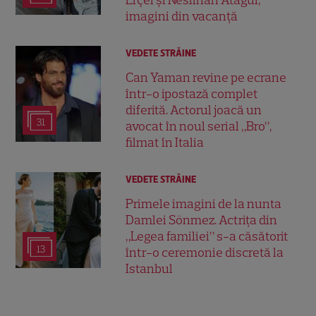
imagini din vacanță
VEDETE STRĂINE
Can Yaman revine pe ecrane
într-o ipostază complet
diferită. Actorul joacă un
31
avocat în noul serial „Bro”,
filmat în Italia
VEDETE STRĂINE
Primele imagini de la nunta
Damlei Sönmez. Actrița din
„Legea familiei” s-a căsătorit
13
într-o ceremonie discretă la
Istanbul