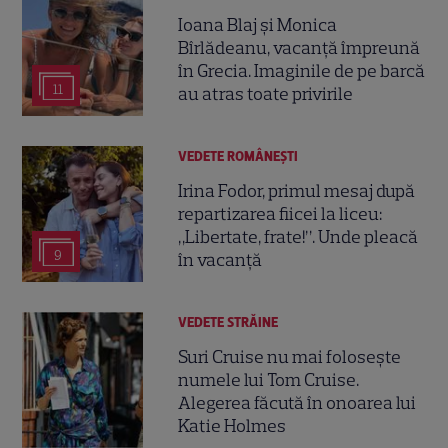
Ioana Blaj și Monica
Bîrlădeanu, vacanță împreună
în Grecia. Imaginile de pe barcă
11
au atras toate privirile
VEDETE ROMÂNEŞTI
Irina Fodor, primul mesaj după
repartizarea fiicei la liceu:
„Libertate, frate!”. Unde pleacă
9
în vacanță
VEDETE STRĂINE
Suri Cruise nu mai folosește
numele lui Tom Cruise.
Alegerea făcută în onoarea lui
Katie Holmes