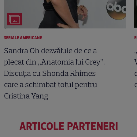
21
SERIALE AMERICANE
R
Sandra Oh dezvăluie de ce a
plecat din „Anatomia lui Grey”.
Discuția cu Shonda Rhimes
care a schimbat totul pentru
Cristina Yang
ARTICOLE PARTENERI