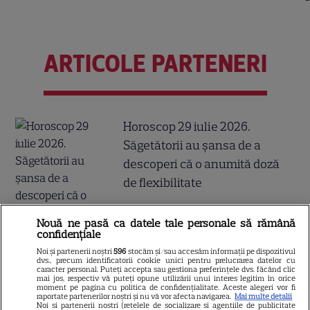
ARTICOLE PARTENERI
Horoscop 29 iulie 2026.
Săgetătorii au șansa de a
descoperi că o anumită doză
de flexibilitate
Nouă ne pasă ca datele tale personale să rămână
confidențiale
Noi și partenerii noștri
596
stocăm și/sau accesăm informații pe dispozitivul
dvs., precum identificatorii cookie unici pentru prelucrarea datelor cu
Luna plină din 29 iulie
caracter personal. Puteți accepta sau gestiona preferințele dvs. făcând clic
mai jos, respectiv vă puteți opune utilizării unui interes legitim în orice
deschide un nou capitol. Este
moment pe pagina cu politica de confidențialitate. Aceste alegeri vor fi
raportate partenerilor noștri și nu vă vor afecta navigarea.
Mai multe detalii
momentul astral care îți poate
Noi si partenerii nostri (retelele de socializare si agentiile de publicitate