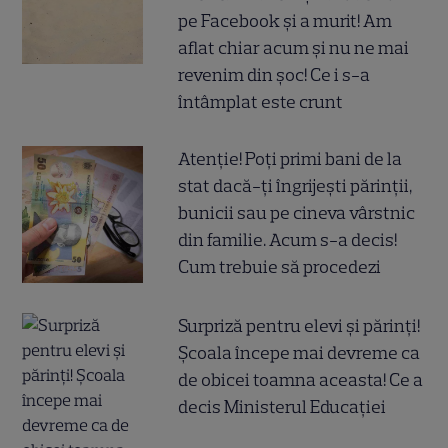
pe Facebook și a murit! Am
aflat chiar acum și nu ne mai
revenim din șoc! Ce i s-a
întâmplat este crunt
Atenție! Poți primi bani de la
stat dacă-ți îngrijești părinții,
bunicii sau pe cineva vârstnic
din familie. Acum s-a decis!
Cum trebuie să procedezi
Surpriză pentru elevi și părinți!
Școala începe mai devreme ca
de obicei toamna aceasta! Ce a
decis Ministerul Educației