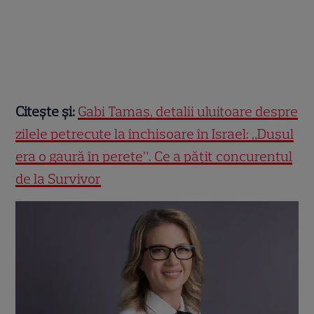
Citește și:
Gabi Tamaș, detalii uluitoare despre
zilele petrecute la închisoare în Israel: „Dușul
era o gaură în perete”. Ce a pățit concurentul
de la Survivor