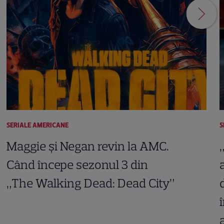
SERIALE AMERICANE
S
Maggie și Negan revin la AMC.
Când începe sezonul 3 din
„The Walking Dead: Dead City”