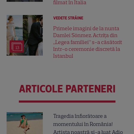
filmat în Italia
VEDETE STRĂINE
Primele imagini de la nunta
Damlei Sönmez. Actrița din
„Legea familiei” s-a căsătorit
13
într-o ceremonie discretă la
Istanbul
ARTICOLE PARTENERI
Tragedia înfiorătoare a
momentului în România!
Artista noastră și-a luat Adio