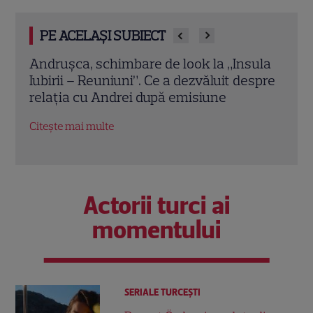
PE ACELAȘI SUBIECT
din
Andrușca, schimbare de look la „Insula
Ella 
Iubirii – Reuniuni”. Ce a dezvăluit despre
„Insu
relația cu Andrei după emisiune
logo
lui
Citește mai multe
Citeș
Actorii turci ai
momentului
SERIALE TURCEŞTI