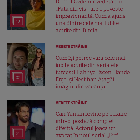
Demet Özdemir, vedeta din
„Fata din vis”, are o poveste
impresionantă. Cum a ajuns
12
una dintre cele mai iubite
actrițe din Turcia
VEDETE STRĂINE
Cum își petrec vara cele mai
iubite actrițe din serialele
turcești. Fahriye Evcen, Hande
32
Erçel și Neslihan Atagül,
imagini din vacanță
VEDETE STRĂINE
Can Yaman revine pe ecrane
într-o ipostază complet
diferită. Actorul joacă un
31
avocat în noul serial „Bro”,