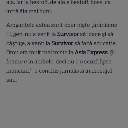
aia. Iar la bestoff, de aia e bestoff, boss, ca
intră ăia mai buni.
Aroganțele astea sunt doar niște țărănisme.
El, gen, nu a venit la
Survivor
să joace și să
câștige, a venit la
Survivor
să facă educație.
Omu era mult mai mișto la
Asia Express
. Și
foame e în ambele, deci nu e o scuză lipsa
mâncării.”, a conchis jurnalista în mesajul
său.