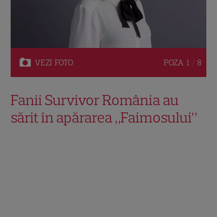
VEZI
FOTO
POZA
1 / 8
Fanii Survivor România au
sărit în apărarea „Faimosului”