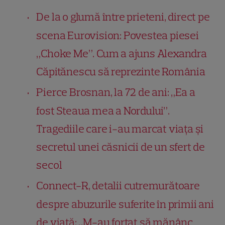
De la o glumă între prieteni, direct pe
scena Eurovision: Povestea piesei
„Choke Me”. Cum a ajuns Alexandra
Căpitănescu să reprezinte România
Pierce Brosnan, la 72 de ani: „Ea a
fost Steaua mea a Nordului”.
Tragediile care i-au marcat viața și
secretul unei căsnicii de un sfert de
secol
Connect-R, detalii cutremurătoare
despre abuzurile suferite în primii ani
de viață: „M-au forțat să mănânc