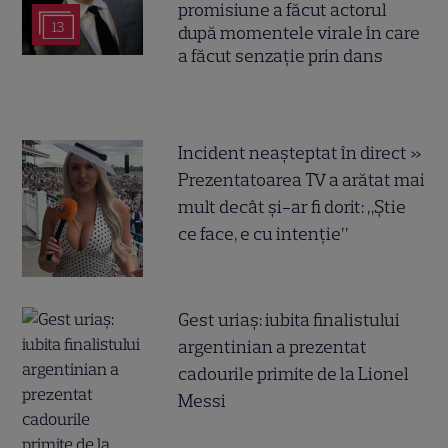
promisiune a făcut actorul
13
după momentele virale în care
a făcut senzație prin dans
Incident neașteptat în direct »
Prezentatoarea TV a arătat mai
mult decât și-ar fi dorit: „Știe
ce face, e cu intenție”
Gest uriaș: iubita finalistului
argentinian a prezentat
cadourile primite de la Lionel
Messi