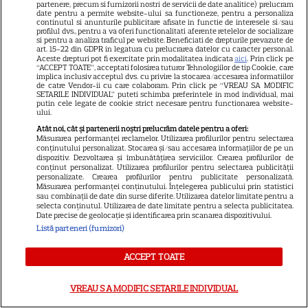
partenere, precum si furnizorii nostri de servicii de date analitice) prelucram
schimba direcția vieții
date pentru a permite website-ului sa functioneze, pentru a personaliza
continutul si anunturile publicitare afisate in functie de interesele si/sau
profilul dvs., pentru a va oferi functionalitati aferente retelelor de socializare
si pentru a analiza traficul pe website. Beneficiati de drepturile prevazute de
art. 15-22 din GDPR in legatura cu prelucrarea datelor cu caracter personal.
Aceste drepturi pot fi exercitate prin modalitatea indicata
aici
. Prin click pe
“ACCEPT TOATE”, acceptati folosirea tuturor Tehnologiilor de tip Cookie, care
Ploaia de meteori Delta
implica inclusiv acceptul dvs. cu privire la stocarea/accesarea informatiilor
de catre Vendor-ii cu care colaboram. Prin click pe “VREAU SA MODIFIC
Aquaride 2026: când o poți
SETARILE INDIVIDUAL” puteti schimba preferintele in mod individual, mai
putin cele legate de cookie strict necesare pentru functionarea website-
vedea cel mai bine
ului.
Atât noi, cât și partenerii noștri prelucrăm datele pentru a oferi:
Măsurarea performanței reclamelor. Utilizarea profilurilor pentru selectarea
conținutului personalizat. Stocarea și/sau accesarea informațiilor de pe un
dispozitiv. Dezvoltarea și îmbunătățirea serviciilor. Crearea profilurilor de
conținut personalizat. Utilizarea profilurilor pentru selectarea publicității
personalizate. Crearea profilurilor pentru publicitate personalizată.
Ce este scorțișoara Ceylon și
Măsurarea performanței conținutului. Înțelegerea publicului prin statistici
sau combinații de date din surse diferite. Utilizarea datelor limitate pentru a
prin ce se diferențiază
selecta conținutul. Utilizarea de date limitate pentru a selecta publicitatea.
Date precise de geolocație și identificarea prin scanarea dispozitivului.
Listă parteneri (furnizori)
ACCEPT TOATE
VREAU SA MODIFIC SETARILE INDIVIDUAL