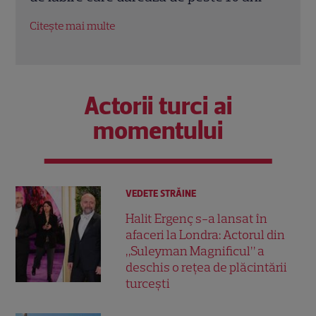
regretă și astăzi
Citeș
Citește mai multe
Actorii turci ai
momentului
VEDETE STRĂINE
Halit Ergenç s-a lansat în
afaceri la Londra: Actorul din
„Suleyman Magnificul” a
deschis o rețea de plăcintării
turcești