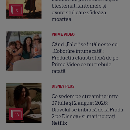
blestemat, fantomele și
5
exorcistul care sfidează
moartea
PRIME VIDEO
Când „Fălci” se întâlnește cu
„Coborâre întunecată”:
Producția claustrofobă de pe
Prime Video ce nu trebuie
ratată
DISNEY PLUS
Ce vedem pe streaming între
27 iulie și 2 august 2026:
Diavolul se îmbracă de la Prada
18
2 pe Disney+ și mari noutăți
Netflix