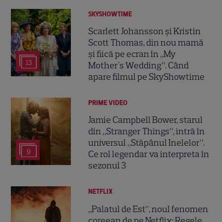
SKYSHOWTIME
Scarlett Johansson și Kristin
Scott Thomas, din nou mamă
și fiică pe ecran în „My
13
Mother's Wedding”. Când
apare filmul pe SkyShowtime
PRIME VIDEO
Jamie Campbell Bower, starul
din „Stranger Things”, intră în
universul „Stăpânul Inelelor”.
9
Ce rol legendar va interpreta în
sezonul 3
NETFLIX
„Palatul de Est”, noul fenomen
coreean de pe Netflix: Regele