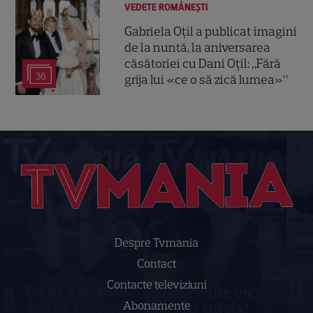
VEDETE ROMÂNEŞTI
Gabriela Oțil a publicat imagini
de la nuntă, la aniversarea
căsătoriei cu Dani Oțil: „Fără
36
grija lui «ce o să zică lumea»”
Despre Tvmania
Contact
Contacte televiziuni
Abonamente