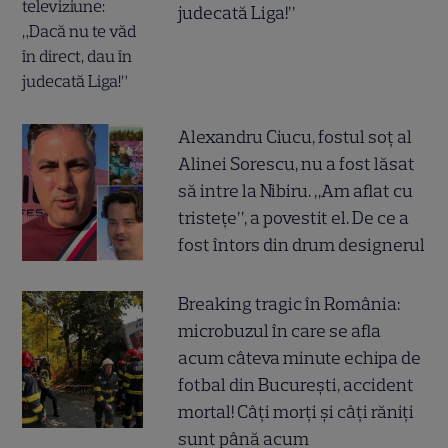
judecată Liga!”
Alexandru Ciucu, fostul soț al
Alinei Sorescu, nu a fost lăsat
să intre la Nibiru. „Am aflat cu
tristețe”, a povestit el. De ce a
fost întors din drum designerul
Breaking tragic în România:
microbuzul în care se afla
acum câteva minute echipa de
fotbal din București, accident
mortal! Câți morți și câți răniți
sunt până acum