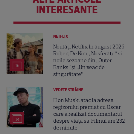
INTERESANTE
NETFLIX
Noutăți Netflix în august 2026:
Robert De Niro, „Nosferatu” și
noile sezoane din „Outer
16
Banks” și „Un veac de
singurătate”
VEDETE STRĂINE
Elon Musk, atac la adresa
regizorului premiat cu Oscar
care a realizat documentarul
14
despre viața sa. Filmul are 232
de minute