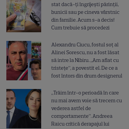
stat dacă-ți îngrijești părinții,
bunicii sau pe cineva vârstnic
din familie. Acum s-a decis!
Cum trebuie să procedezi
Alexandru Ciucu, fostul soț al
Alinei Sorescu, nu a fost lăsat
să intre la Nibiru. „Am aflat cu
tristețe”, a povestit el. De ce a
fost întors din drum designerul
„Trăim într-o perioadă în care
nu mai avem voie să trecem cu
vederea astfel de
comportamente”. Andreea
Raicu critică derapajul lui