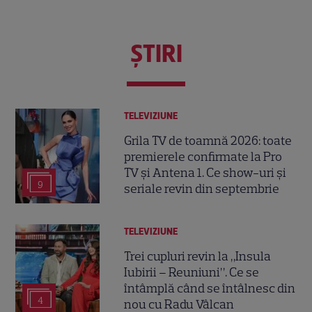
ŞTIRI
TELEVIZIUNE
Grila TV de toamnă 2026: toate
premierele confirmate la Pro
TV și Antena 1. Ce show-uri și
9
seriale revin din septembrie
TELEVIZIUNE
Trei cupluri revin la „Insula
Iubirii – Reuniuni”. Ce se
întâmplă când se întâlnesc din
4
nou cu Radu Vâlcan