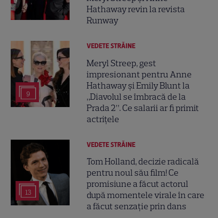
Hathaway revin la revista
Runway
VEDETE STRĂINE
Meryl Streep, gest
impresionant pentru Anne
Hathaway și Emily Blunt la
9
„Diavolul se îmbracă de la
Prada 2”. Ce salarii ar fi primit
actrițele
VEDETE STRĂINE
Tom Holland, decizie radicală
pentru noul său film! Ce
promisiune a făcut actorul
13
după momentele virale în care
a făcut senzație prin dans