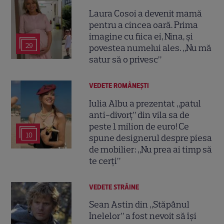
Laura Cosoi a devenit mamă
pentru a cincea oară. Prima
imagine cu fiica ei, Nina, și
29
povestea numelui ales. „Nu mă
satur să o privesc”
VEDETE ROMÂNEŞTI
Iulia Albu a prezentat „patul
anti-divorț” din vila sa de
peste 1 milion de euro! Ce
10
spune designerul despre piesa
de mobilier: „Nu prea ai timp să
te cerți”
VEDETE STRĂINE
Sean Astin din „Stăpânul
Inelelor” a fost nevoit să își