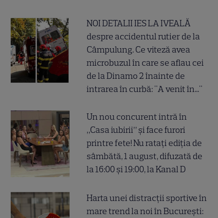
NOI DETALII IES LA IVEALĂ
despre accidentul rutier de la
Câmpulung. Ce viteză avea
microbuzul în care se aflau cei
de la Dinamo 2 înainte de
intrarea în curbă: "A venit în..."
Un nou concurent intră în
„Casa iubirii” și face furori
printre fete! Nu ratați ediția de
sâmbătă, 1 august, difuzată de
la 16:00 și 19:00, la Kanal D
Harta unei distracții sportive în
mare trend la noi în București: