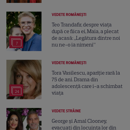
VEDETE ROMÂNEŞTI
Teo Trandafir, despre viața
după ce fiica ei, Maia, a plecat
de acasă: „Legătura dintre noi
7
nu ne-o ia nimeni”
VEDETE ROMÂNEŞTI
Tora Vasilescu, apariție rară la
75 de ani. Drama din
adolescență care i-a schimbat
24
viața
VEDETE STRĂINE
George și Amal Clooney,
evacuați din locuința lor din