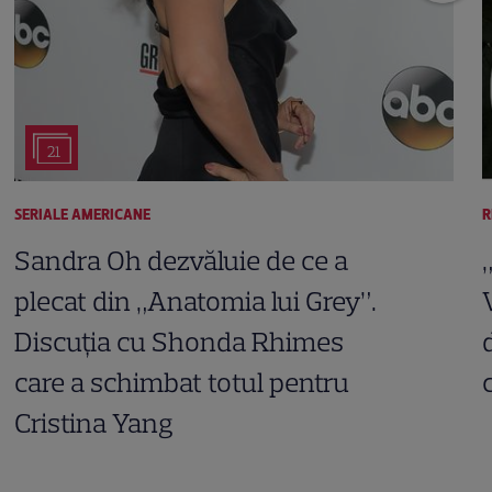
21
SERIALE AMERICANE
R
Sandra Oh dezvăluie de ce a
plecat din „Anatomia lui Grey”.
Discuția cu Shonda Rhimes
care a schimbat totul pentru
Cristina Yang