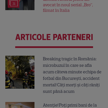
31
avocat în noul serial „Bro”,
filmat în Italia
ARTICOLE PARTENERI
Breaking tragic în România:
microbuzul în care se afla
acum câteva minute echipa de
fotbal din București, accident
mortal! Câți morți și câți răniți
sunt până acum
Atenție! Poți primi bani de la