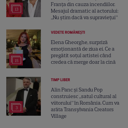
Franța din cauza incendiilor.
13
Mesajul dramatic al actorului:
„Nu știm dacă va supraviețui”
VEDETE ROMÂNEŞTI
Elena Gheorghe, surpriză
emoționantă de ziua ei. Ce a
pregătit soțul artistei când
15
credea că merge doar la cină
TIMP LIBER
Alin Panc și Sandu Pop
construiesc „satul cultural al
viitorului” în România. Cum va
3
arăta Transylvania Creators
Village