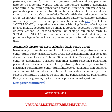
GSP
partenere, precum si furnizorii nostri de servicii de date analitice) prelucram
date pentru a permite website-ului sa functioneze, pentru a personaliza
Știri mondene
continutul si anunturile publicitare afisate in functie de interesele si/sau
profilul dvs., pentru a va oferi functionalitati aferente retelelor de socializare
si pentru a analiza traficul pe website. Beneficiati de drepturile prevazute de
Avantaje
art. 15-22 din GDPR in legatura cu prelucrarea datelor cu caracter personal.
Aceste drepturi pot fi exercitate prin modalitatea indicata
aici
. Prin click pe
Elle
“ACCEPT TOATE”, acceptati folosirea tuturor Tehnologiilor de tip Cookie, care
implica inclusiv acceptul dvs. cu privire la stocarea/accesarea informatiilor
Unica
de catre Vendor-ii cu care colaboram. Prin click pe “VREAU SA MODIFIC
SETARILE INDIVIDUAL” puteti schimba preferintele in mod individual, mai
Retete practice
putin cele legate de cookie strict necesare pentru functionarea website-
ului.
Atât noi, cât și partenerii noștri prelucrăm datele pentru a oferi:
Măsurarea performanței reclamelor. Utilizarea profilurilor pentru selectarea
URMĂREȘTE-NE PE
conținutului personalizat. Stocarea și/sau accesarea informațiilor de pe un
dispozitiv. Dezvoltarea și îmbunătățirea serviciilor. Crearea profilurilor de
conținut personalizat. Utilizarea profilurilor pentru selectarea publicității
personalizate. Crearea profilurilor pentru publicitate personalizată.
Măsurarea performanței conținutului. Înțelegerea publicului prin statistici
sau combinații de date din surse diferite. Utilizarea datelor limitate pentru a
selecta conținutul. Utilizarea de date limitate pentru a selecta publicitatea.
Date precise de geolocație și identificarea prin scanarea dispozitivului.
Copyright
2026
Ringier Romania – Toate Drepturile rezervate
Listă parteneri (furnizori)
ACCEPT TOATE
Pariază responsabil! Decizia ONJN nr. 821/25.09.2025.
VREAU SA MODIFIC SETARILE INDIVIDUAL
Jocurile de noroc sunt interzise minorilor.