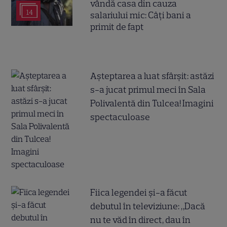
vândă casa din cauza
14
salariului mic: Câți bani a
primit de fapt
Așteptarea a luat sfârșit: astăzi
s-a jucat primul meci în Sala
Polivalentă din Tulcea! Imagini
spectaculoase
Fiica legendei și-a făcut
debutul în televiziune: „Dacă
nu te văd în direct, dau în