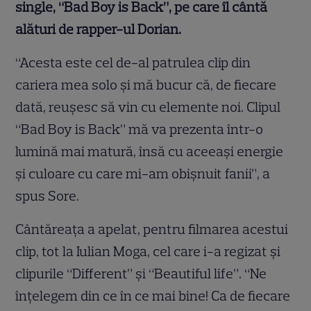
single, “Bad Boy is Back”, pe care îl cântă
alături de rapper-ul Dorian.
“Acesta este cel de-al patrulea clip din
cariera mea solo şi mă bucur că, de fiecare
dată, reuşesc să vin cu elemente noi. Clipul
“Bad Boy is Back” mă va prezenta într-o
lumină mai matură, însă cu aceeaşi energie
şi culoare cu care mi-am obişnuit fanii”, a
spus Sore.
Cântăreaţa a apelat, pentru filmarea acestui
clip, tot la Iulian Moga, cel care i-a regizat şi
clipurile “Different” şi “Beautiful life”. “Ne
înţelegem din ce în ce mai bine! Ca de fiecare