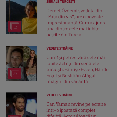
SERIALE TURCEŞTI
Demet Özdemir, vedeta din
„Fata din vis”, are o poveste
impresionantă. Cum a ajuns
12
una dintre cele mai iubite
actrițe din Turcia
VEDETE STRĂINE
Cum își petrec vara cele mai
iubite actrițe din serialele
turcești. Fahriye Evcen, Hande
32
Erçel și Neslihan Atagül,
imagini din vacanță
VEDETE STRĂINE
Can Yaman revine pe ecrane
într-o ipostază complet
diferită. Actorul joacă un