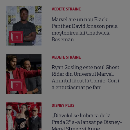
VEDETE STRĂINE
Marvel are un nou Black
Panther. David Jonsson preia
moștenirea lui Chadwick
3
Boseman
VEDETE STRĂINE
Ryan Gosling este noul Ghost
Rider din Universul Marvel.
Anunțul făcut la Comic-Con i-
7
a entuziasmat pe fani
DISNEY PLUS
„Diavolul se îmbracă de la
Prada 2” s-a lansat pe Disney+.
Meryl Streep și Anne