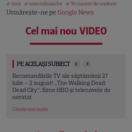
sore
sore mihalache
Te cunosc de undeva!
Urmărește-ne pe
Google News
Cel mai nou VIDEO
PE ACELAȘI SUBIECT
7
Poftiți pe la noi – Poftiți la întrecere, 27
Irin
iulie 2026: Iulia Albu, Victor Slav și Selina
sezo
de
intră în competiție. Ce surpriză le
schi
pregătește Nea Mărin
EXC
Citește mai multe
Citeș