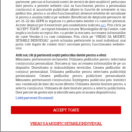
descoperi că o anumită doză
partenere, precum si furnizorii nostri de servicii de date analitice) prelucram
date pentru a permite website-ului sa functioneze, pentru a personaliza
de flexibilitate
continutul si anunturile publicitare afisate in functie de interesele si/sau
profilul dvs., pentru a va oferi functionalitati aferente retelelor de socializare
si pentru a analiza traficul pe website. Beneficiati de drepturile prevazute de
art. 15-22 din GDPR in legatura cu prelucrarea datelor cu caracter personal.
Aceste drepturi pot fi exercitate prin modalitatea indicata
aici
. Prin click pe
“ACCEPT TOATE”, acceptati folosirea tuturor Tehnologiilor de tip Cookie, care
implica inclusiv acceptul dvs. cu privire la stocarea/accesarea informatiilor
de catre Vendor-ii cu care colaboram. Prin click pe “VREAU SA MODIFIC
SETARILE INDIVIDUAL” puteti schimba preferintele in mod individual, mai
putin cele legate de cookie strict necesare pentru functionarea website-
Luna plină din 29 iulie
ului.
deschide un nou capitol. Este
Atât noi, cât și partenerii noștri prelucrăm datele pentru a oferi:
Măsurarea performanței reclamelor. Utilizarea profilurilor pentru selectarea
momentul astral care îți poate
conținutului personalizat. Stocarea și/sau accesarea informațiilor de pe un
dispozitiv. Dezvoltarea și îmbunătățirea serviciilor. Crearea profilurilor de
schimba direcția vieții
conținut personalizat. Utilizarea profilurilor pentru selectarea publicității
personalizate. Crearea profilurilor pentru publicitate personalizată.
Măsurarea performanței conținutului. Înțelegerea publicului prin statistici
sau combinații de date din surse diferite. Utilizarea datelor limitate pentru a
selecta conținutul. Utilizarea de date limitate pentru a selecta publicitatea.
Date precise de geolocație și identificarea prin scanarea dispozitivului.
Ploaia de meteori Delta
Listă parteneri (furnizori)
Aquaride 2026: când o poți
vedea cel mai bine
ACCEPT TOATE
VREAU SA MODIFIC SETARILE INDIVIDUAL