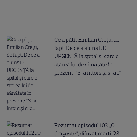
Ce a pățit Emilian Crețu, de
fapt. De ce a ajuns DE
URGENȚĂ la spital și care e
starea lui de sănătate în
prezent: "S-a întors și s-a..."
Rezumat episodul 102 „O
dragoste”, difuzat marți, 28