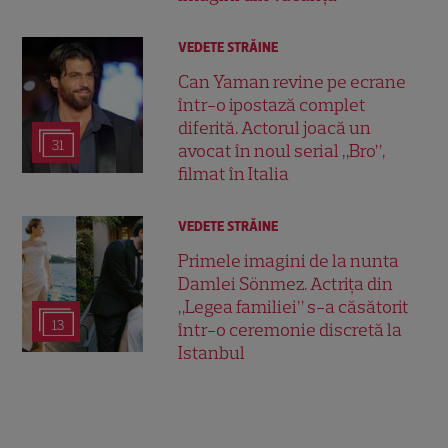
VEDETE STRĂINE
Can Yaman revine pe ecrane
într-o ipostază complet
diferită. Actorul joacă un
31
avocat în noul serial „Bro”,
filmat în Italia
VEDETE STRĂINE
Primele imagini de la nunta
Damlei Sönmez. Actrița din
„Legea familiei” s-a căsătorit
13
într-o ceremonie discretă la
Istanbul