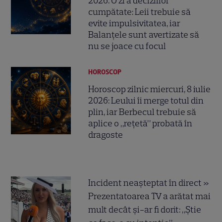
2026. O zi a deciziilor
cumpătate: Leii trebuie să
evite impulsivitatea, iar
Balanțele sunt avertizate să
nu se joace cu focul
HOROSCOP
Horoscop zilnic miercuri, 8 iulie
2026: Leului îi merge totul din
plin, iar Berbecul trebuie să
aplice o „rețetă” probată în
dragoste
Incident neașteptat în direct »
Prezentatoarea TV a arătat mai
mult decât și-ar fi dorit: „Știe