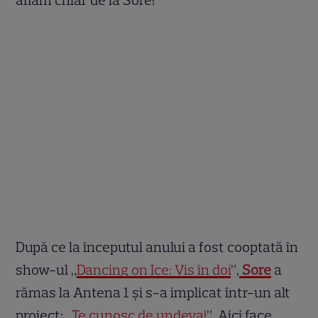
După ce la începutul anului a fost cooptată în
show-ul „
Dancing on Ice: Vis în doi
”,
Sore
a
rămas la Antena 1 și s-a implicat într-un alt
proiect: „
Te cunosc de undeva!
”. Aici face