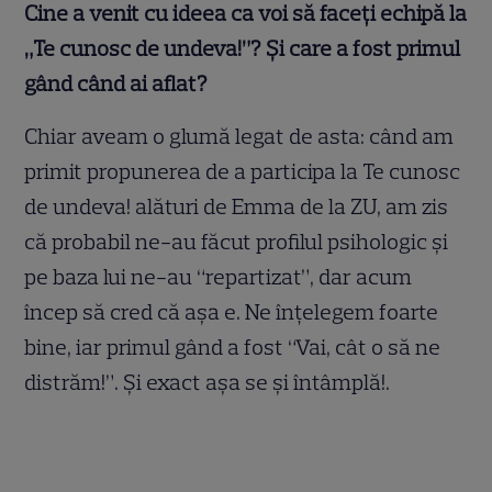
Cine a venit cu ideea ca voi să faceți echipă la
„Te cunosc de undeva!”? Și care a fost primul
gând când ai aflat?
Chiar aveam o glumă legat de asta: când am
primit propunerea de a participa la Te cunosc
de undeva! alături de Emma de la ZU, am zis
că probabil ne-au făcut profilul psihologic şi
pe baza lui ne-au “repartizat”, dar acum
încep să cred că aşa e. Ne înţelegem foarte
bine, iar primul gând a fost “Vai, cât o să ne
distrăm!”. Şi exact aşa se şi întâmplă!.