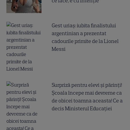
ce face, e cu intenție”
Gest uriaș: iubita finalistului
argentinian a prezentat
cadourile primite de la Lionel
Messi
Surpriză pentru elevi și părinți!
Școala începe mai devreme ca
de obicei toamna aceasta! Ce a
decis Ministerul Educației