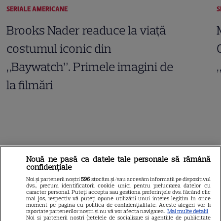
SERIALE AMERICANE
S
Brooks Nader readuce la viață
costumul iconic din
„Baywatch”. Primele imagini de
la filmări
ARTICOLE PARTENERI
Nouă ne pasă ca datele tale personale să rămână
confidențiale
Noi și partenerii noștri
596
stocăm și/sau accesăm informații pe dispozitivul
dvs., precum identificatorii cookie unici pentru prelucrarea datelor cu
caracter personal. Puteți accepta sau gestiona preferințele dvs. făcând clic
Horoscop 29 iulie 2026.
mai jos, respectiv vă puteți opune utilizării unui interes legitim în orice
moment pe pagina cu politica de confidențialitate. Aceste alegeri vor fi
Săgetătorii au șansa de a
raportate partenerilor noștri și nu vă vor afecta navigarea.
Mai multe detalii
Noi si partenerii nostri (retelele de socializare si agentiile de publicitate