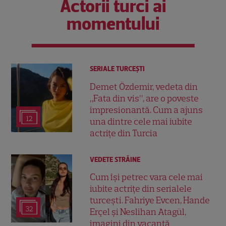
Actorii turci ai
momentului
SERIALE TURCEŞTI
Demet Özdemir, vedeta din
„Fata din vis”, are o poveste
impresionantă. Cum a ajuns
12
una dintre cele mai iubite
actrițe din Turcia
VEDETE STRĂINE
Cum își petrec vara cele mai
iubite actrițe din serialele
turcești. Fahriye Evcen, Hande
32
Erçel și Neslihan Atagül,
imagini din vacanță