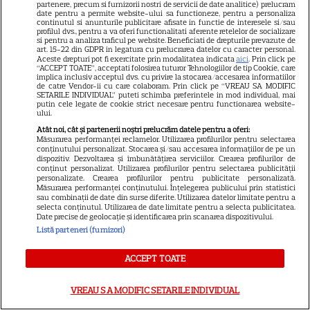
partenere, precum si furnizorii nostri de servicii de date analitice) prelucram
date pentru a permite website-ului sa functioneze, pentru a personaliza
continutul si anunturile publicitare afisate in functie de interesele si/sau
profilul dvs., pentru a va oferi functionalitati aferente retelelor de socializare
si pentru a analiza traficul pe website. Beneficiati de drepturile prevazute de
art. 15-22 din GDPR in legatura cu prelucrarea datelor cu caracter personal.
Aceste drepturi pot fi exercitate prin modalitatea indicata
aici
. Prin click pe
“ACCEPT TOATE”, acceptati folosirea tuturor Tehnologiilor de tip Cookie, care
implica inclusiv acceptul dvs. cu privire la stocarea/accesarea informatiilor
de catre Vendor-ii cu care colaboram. Prin click pe “VREAU SA MODIFIC
SETARILE INDIVIDUAL” puteti schimba preferintele in mod individual, mai
putin cele legate de cookie strict necesare pentru functionarea website-
ului.
Atât noi, cât și partenerii noștri prelucrăm datele pentru a oferi:
Măsurarea performanței reclamelor. Utilizarea profilurilor pentru selectarea
conținutului personalizat. Stocarea și/sau accesarea informațiilor de pe un
dispozitiv. Dezvoltarea și îmbunătățirea serviciilor. Crearea profilurilor de
21
conținut personalizat. Utilizarea profilurilor pentru selectarea publicității
personalizate. Crearea profilurilor pentru publicitate personalizată.
Măsurarea performanței conținutului. Înțelegerea publicului prin statistici
sau combinații de date din surse diferite. Utilizarea datelor limitate pentru a
SERIALE AMERICANE
R
selecta conținutul. Utilizarea de date limitate pentru a selecta publicitatea.
Date precise de geolocație și identificarea prin scanarea dispozitivului.
Sandra Oh dezvăluie de ce a
Listă parteneri (furnizori)
plecat din „Anatomia lui Grey”.
ACCEPT TOATE
Discuția cu Shonda Rhimes
VREAU SA MODIFIC SETARILE INDIVIDUAL