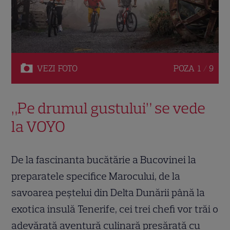
VEZI
FOTO
POZA
1 / 9
„Pe drumul gustului” se vede
la VOYO
De la fascinanta bucătărie a Bucovinei la
preparatele specifice Marocului, de la
savoarea peștelui din Delta Dunării până la
exotica insulă Tenerife, cei trei chefi vor trăi o
adevărată aventură culinară presărată cu