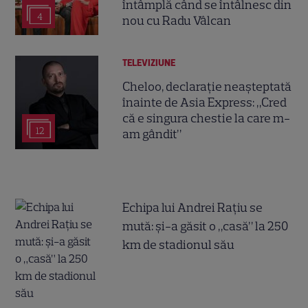
întâmplă când se întâlnesc din
4
nou cu Radu Vâlcan
TELEVIZIUNE
Cheloo, declarație neașteptată
înainte de Asia Express: „Cred
că e singura chestie la care m-
12
am gândit”
Echipa lui Andrei Rațiu se
mută: și-a găsit o „casă” la 250
km de stadionul său