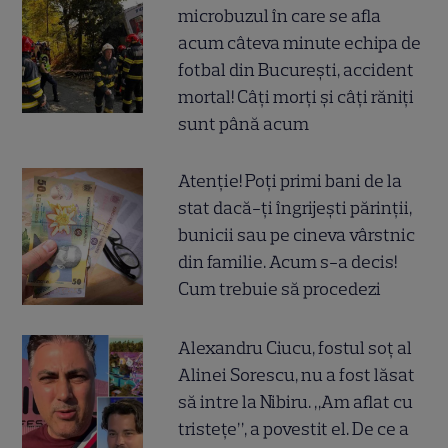
microbuzul în care se afla
acum câteva minute echipa de
fotbal din București, accident
mortal! Câți morți și câți răniți
sunt până acum
Atenție! Poți primi bani de la
stat dacă-ți îngrijești părinții,
bunicii sau pe cineva vârstnic
din familie. Acum s-a decis!
Cum trebuie să procedezi
Alexandru Ciucu, fostul soț al
Alinei Sorescu, nu a fost lăsat
să intre la Nibiru. „Am aflat cu
tristețe”, a povestit el. De ce a