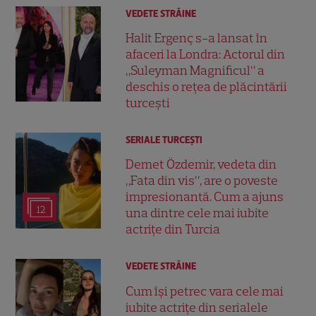
VEDETE STRĂINE
Halit Ergenç s-a lansat în
afaceri la Londra: Actorul din
„Suleyman Magnificul” a
deschis o rețea de plăcintării
turcești
SERIALE TURCEŞTI
Demet Özdemir, vedeta din
„Fata din vis”, are o poveste
impresionantă. Cum a ajuns
12
una dintre cele mai iubite
actrițe din Turcia
VEDETE STRĂINE
Cum își petrec vara cele mai
iubite actrițe din serialele