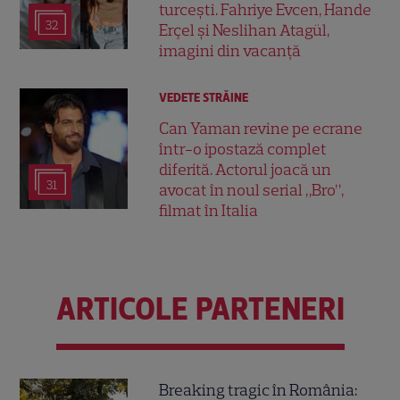
turcești. Fahriye Evcen, Hande
32
Erçel și Neslihan Atagül,
imagini din vacanță
VEDETE STRĂINE
Can Yaman revine pe ecrane
într-o ipostază complet
diferită. Actorul joacă un
31
avocat în noul serial „Bro”,
filmat în Italia
ARTICOLE PARTENERI
Breaking tragic în România: