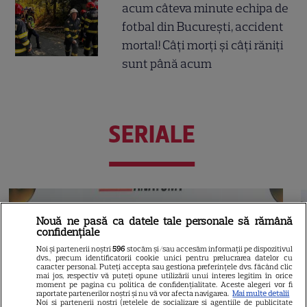
acum câteva minute echipa de
fotbal din București, accident
mortal! Câți morți și câți răniți
sunt până acum
SERIALE
Nouă ne pasă ca datele tale personale să rămână
confidențiale
Noi și partenerii noștri
596
stocăm și/sau accesăm informații pe dispozitivul
dvs., precum identificatorii cookie unici pentru prelucrarea datelor cu
caracter personal. Puteți accepta sau gestiona preferințele dvs. făcând clic
mai jos, respectiv vă puteți opune utilizării unui interes legitim în orice
moment pe pagina cu politica de confidențialitate. Aceste alegeri vor fi
raportate partenerilor noștri și nu vă vor afecta navigarea.
Mai multe detalii
Noi si partenerii nostri (retelele de socializare si agentiile de publicitate