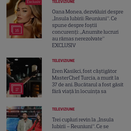
TELEVIZIUNE
Exclusiv
Oana Monea, dezvăluiri despre
„Insula Iubirii: Reuniuni”. Ce
spune despre foștii
16
concurenți: „Anumite lucruri
au rămas nerezolvate”
EXCLUSIV
TELEVIZIUNE
Eren Kasikci, fost câștigător
MasterChef Turcia, a murit la
37 de ani. Bucătarul a fost găsit
17
fără viață în locuința sa
TELEVIZIUNE
Trei cupluri revin la „Insula
Iubirii – Reuniuni”. Ce se