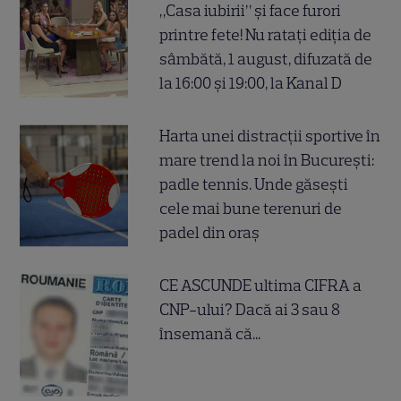
„Casa iubirii” și face furori
printre fete! Nu ratați ediția de
sâmbătă, 1 august, difuzată de
la 16:00 și 19:00, la Kanal D
Harta unei distracții sportive în
mare trend la noi în București:
padle tennis. Unde găsești
cele mai bune terenuri de
padel din oraș
CE ASCUNDE ultima CIFRA a
CNP-ului? Dacă ai 3 sau 8
însemană că...