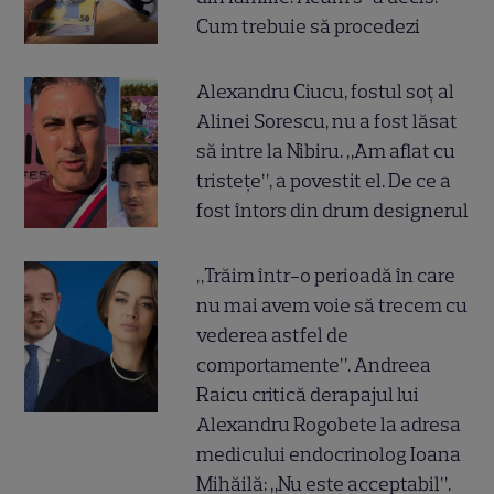
Cum trebuie să procedezi
Alexandru Ciucu, fostul soț al
Alinei Sorescu, nu a fost lăsat
să intre la Nibiru. „Am aflat cu
tristețe”, a povestit el. De ce a
fost întors din drum designerul
„Trăim într-o perioadă în care
nu mai avem voie să trecem cu
vederea astfel de
comportamente”. Andreea
Raicu critică derapajul lui
Alexandru Rogobete la adresa
medicului endocrinolog Ioana
Mihăilă: „Nu este acceptabil”.