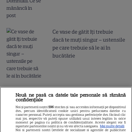
Ce vase de gătit îți trebuie
dacă te muți singur – ustensile
pe care trebuie să le ai în
bucătărie
Nouă ne pasă ca datele tale personale să rămână
confidențiale
ALTE ARTICOLE
Noi și partenerii noștri
596
stocăm și/sau accesăm informații pe dispozitivul
dvs., precum identificatorii cookie unici pentru prelucrarea datelor cu
INTERESANTE
caracter personal. Puteți accepta sau gestiona preferințele dvs. făcând clic
mai jos, respectiv vă puteți opune utilizării unui interes legitim în orice
moment pe pagina cu politica de confidențialitate. Aceste alegeri vor fi
raportate partenerilor noștri și nu vă vor afecta navigarea.
Mai multe detalii
Noi si partenerii nostri (retelele de socializare si agentiile de publicitate