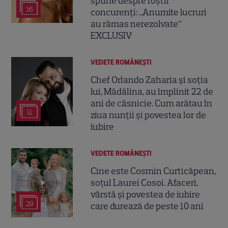
spune despre foștii
16
concurenți: „Anumite lucruri
au rămas nerezolvate”
EXCLUSIV
VEDETE ROMÂNEŞTI
Chef Orlando Zaharia și soția
lui, Mădălina, au împlinit 22 de
ani de căsnicie. Cum arătau în
11
ziua nunții și povestea lor de
iubire
VEDETE ROMÂNEŞTI
Cine este Cosmin Curticăpean,
soțul Laurei Cosoi. Afaceri,
vârstă și povestea de iubire
29
care durează de peste 10 ani