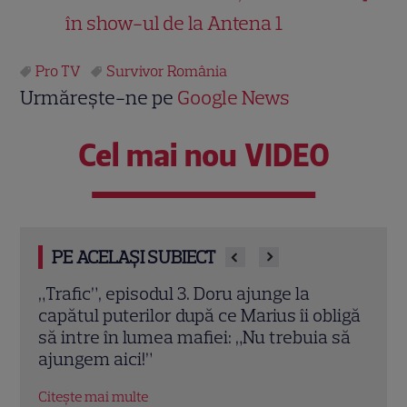
în show-ul de la Antena 1
Pro TV
Survivor România
Urmărește-ne pe
Google News
Cel mai nou VIDEO
PE ACELAȘI SUBIECT
Ultimul episod „Leyla” la Pro TV. Când se
A ap
ligă
termină serialul turcesc și ce urmează în
Rime
 să
grilă
Pepe
comp
Citește mai multe
Citeș