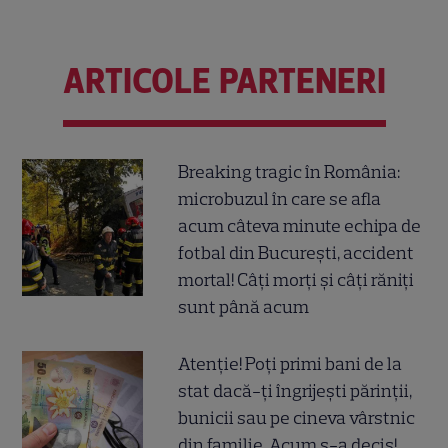
ARTICOLE PARTENERI
Breaking tragic în România:
microbuzul în care se afla
acum câteva minute echipa de
fotbal din București, accident
mortal! Câți morți și câți răniți
sunt până acum
Atenție! Poți primi bani de la
stat dacă-ți îngrijești părinții,
bunicii sau pe cineva vârstnic
din familie. Acum s-a decis!