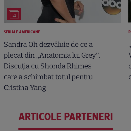
21
SERIALE AMERICANE
R
Sandra Oh dezvăluie de ce a
plecat din „Anatomia lui Grey”.
Discuția cu Shonda Rhimes
care a schimbat totul pentru
Cristina Yang
ARTICOLE PARTENERI