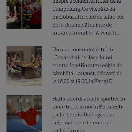
despre accidentul rutier de la
Câmpulung. Ce viteză avea
microbuzul în care se aflau cei
de la Dinamo 2 înainte de
intrarea în curbă: "A venit în..."
Un nou concurent intră în
„Casa iubirii” și face furori
printre fete! Nu ratați ediția de
sâmbătă, 1 august, difuzată de
la 16:00 și 19:00, la Kanal D
Harta unei distracții sportive în
mare trend la noi în București:
padle tennis. Unde găsești
cele mai bune terenuri de
padel din oraș