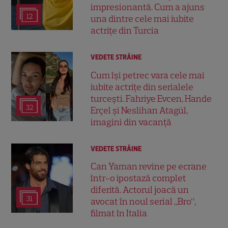
impresionantă. Cum a ajuns
12
una dintre cele mai iubite
actrițe din Turcia
VEDETE STRĂINE
Cum își petrec vara cele mai
iubite actrițe din serialele
turcești. Fahriye Evcen, Hande
32
Erçel și Neslihan Atagül,
imagini din vacanță
VEDETE STRĂINE
Can Yaman revine pe ecrane
într-o ipostază complet
diferită. Actorul joacă un
31
avocat în noul serial „Bro”,
filmat în Italia