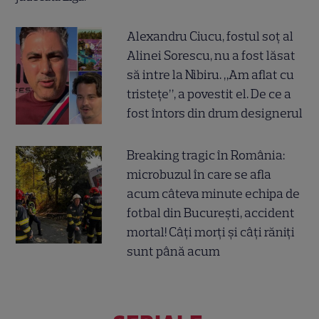
Alexandru Ciucu, fostul soț al
Alinei Sorescu, nu a fost lăsat
să intre la Nibiru. „Am aflat cu
tristețe”, a povestit el. De ce a
fost întors din drum designerul
Breaking tragic în România:
microbuzul în care se afla
acum câteva minute echipa de
fotbal din București, accident
mortal! Câți morți și câți răniți
sunt până acum