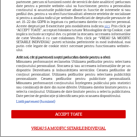
partenere, precum si furnizorii nostri de servicii de date analitice) prelucram
date pentru a permite website-ului sa functioneze, pentru a personaliza
continutul si anunturile publicitare afisate in functie de interesele si/sau
NETFLIX
profilul dvs., pentru a va oferi functionalitati aferente retelelor de socializare
si pentru a analiza traficul pe website. Beneficiati de drepturile prevazute de
Noutăți Netflix în august 2026:
art. 15-22 din GDPR in legatura cu prelucrarea datelor cu caracter personal.
Aceste drepturi pot fi exercitate prin modalitatea indicata
aici
. Prin click pe
Robert De Niro, „Nosferatu” și
“ACCEPT TOATE”, acceptati folosirea tuturor Tehnologiilor de tip Cookie, care
implica inclusiv acceptul dvs. cu privire la stocarea/accesarea informatiilor
noile sezoane din „Outer
de catre Vendor-ii cu care colaboram. Prin click pe “VREAU SA MODIFIC
16
Banks” și „Un veac de
SETARILE INDIVIDUAL” puteti schimba preferintele in mod individual, mai
putin cele legate de cookie strict necesare pentru functionarea website-
singurătate”
ului.
Atât noi, cât și partenerii noștri prelucrăm datele pentru a oferi:
Măsurarea performanței reclamelor. Utilizarea profilurilor pentru selectarea
VEDETE STRĂINE
conținutului personalizat. Stocarea și/sau accesarea informațiilor de pe un
dispozitiv. Dezvoltarea și îmbunătățirea serviciilor. Crearea profilurilor de
conținut personalizat. Utilizarea profilurilor pentru selectarea publicității
Sean Astin din „Stăpânul
personalizate. Crearea profilurilor pentru publicitate personalizată.
Inelelor” a fost nevoit să își
Măsurarea performanței conținutului. Înțelegerea publicului prin statistici
sau combinații de date din surse diferite. Utilizarea datelor limitate pentru a
vândă casa din cauza
selecta conținutul. Utilizarea de date limitate pentru a selecta publicitatea.
14
Date precise de geolocație și identificarea prin scanarea dispozitivului.
salariului mic: Câți bani a
Listă parteneri (furnizori)
primit de fapt
ACCEPT TOATE
VEDETE STRĂINE
VREAU SA MODIFIC SETARILE INDIVIDUAL
Elon Musk, atac la adresa