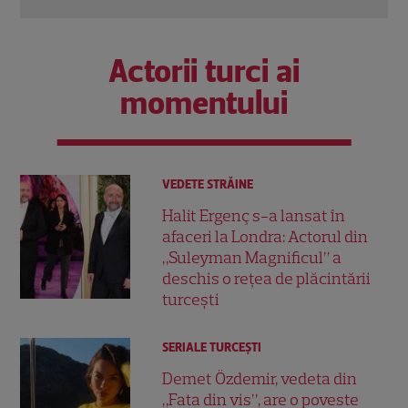
Actorii turci ai
momentului
VEDETE STRĂINE
Halit Ergenç s-a lansat în
afaceri la Londra: Actorul din
„Suleyman Magnificul” a
deschis o rețea de plăcintării
turcești
SERIALE TURCEŞTI
Demet Özdemir, vedeta din
„Fata din vis”, are o poveste