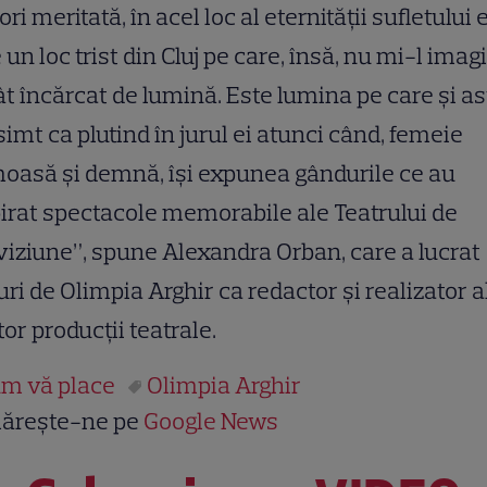
lori meritată, în acel loc al eternităţii sufletului e
 un loc trist din Cluj pe care, însă, nu mi-l imag
t încărcat de lumină. Este lumina pe care şi as
simt ca plutind în jurul ei atunci când, femeie
oasă şi demnă, îşi expunea gândurile ce au
irat spectacole memorabile ale Teatrului de
viziune”, spune Alexandra Orban, care a lucrat
uri de Olimpia Arghir ca redactor şi realizator a
or producţii teatrale.
m vă place
Olimpia Arghir
ărește-ne pe
Google News