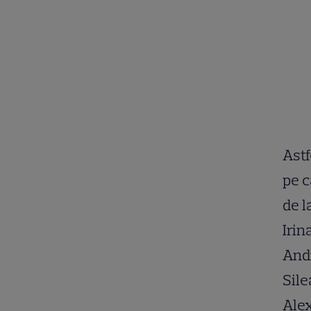
Astf
pe c
de l
Irin
Andr
Sile
Ale