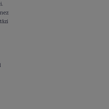
i.
inez
tăzi
l