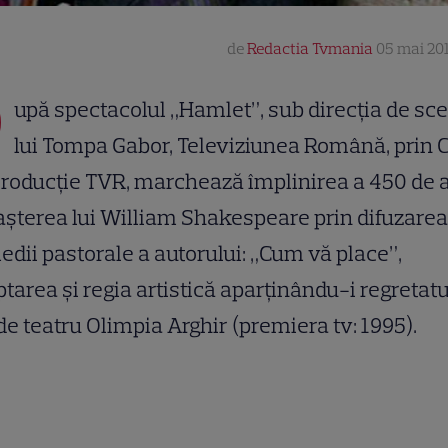
de
Redactia Tvmania
05 mai 201
D
upă spectacolul „Hamlet”, sub direcţia de sc
lui Tompa Gabor, Televiziunea Română, prin 
roducţie TVR, marchează împlinirea a 450 de 
aşterea lui William Shakespeare prin difuzarea
dii pastorale a autorului: „Cum vă place”,
tarea şi regia artistică aparţinându-i regretatu
e teatru Olimpia Arghir (premiera tv: 1995).