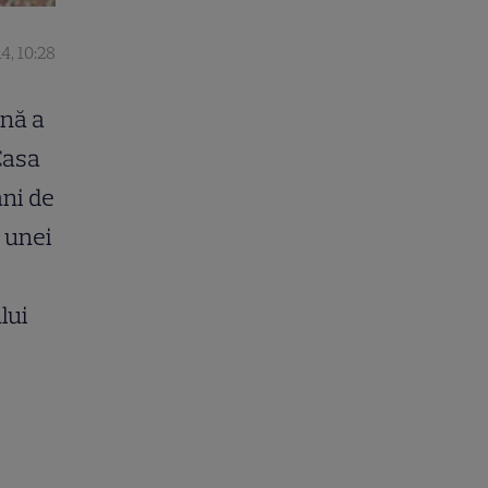
4, 10:28
enă a
Casa
ani de
 unei
lui