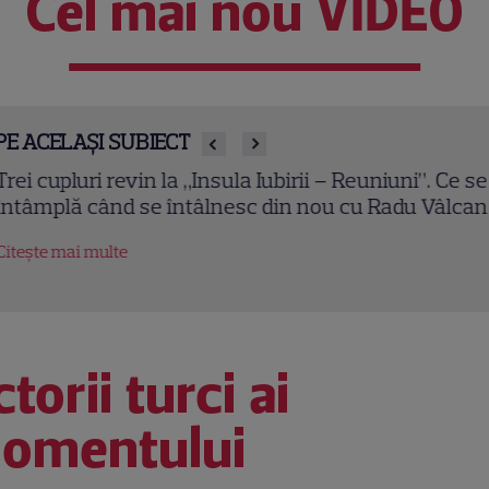
Cel mai nou VIDEO
PE ACELAȘI SUBIECT
ei cupluri revin la „Insula Iubirii – Reuniuni”. Ce se
tâmplă când se întâlnesc din nou cu Radu Vâlcan
tește mai multe
torii turci ai
omentului