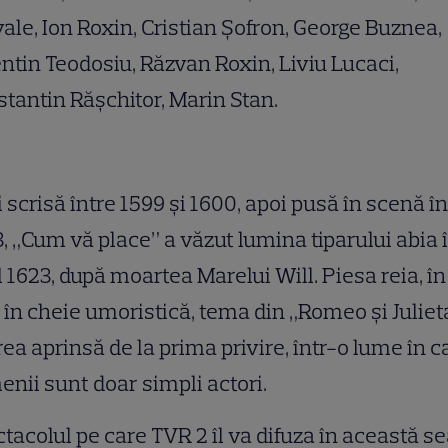
ale, Ion Roxin, Cristian Şofron, George Buznea,
ntin Teodosiu, Răzvan Roxin, Liviu Lucaci,
tantin Răşchitor, Marin Stan.
 scrisă între 1599 şi 1600, apoi pusă în scenă în
, „Cum vă place” a văzut lumina tiparului abia 
 1623, după moartea Marelui Will. Piesa reia, în
, în cheie umoristică, tema din „Romeo şi Juliet
rea aprinsă de la prima privire, într-o lume în c
nii sunt doar simpli actori.
tacolul pe care TVR 2 îl va difuza în această s