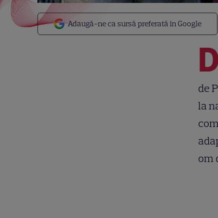
Adaugă-ne ca sursă preferată în Google
de P
la n
come
adap
om d