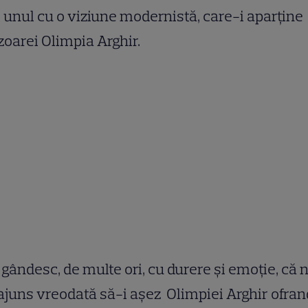
 unul cu o viziune modernistă, care-i aparţine
zoarei Olimpia Arghir.
gândesc, de multe ori, cu durere şi emoţie, că 
juns vreodată să-i aşez Olimpiei Arghir ofra