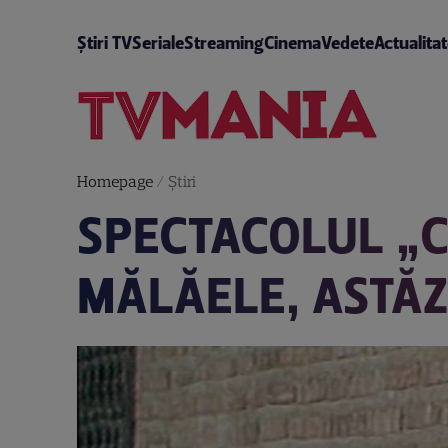
Știri TV
Seriale
Streaming
Cinema
Vedete
Actualita
Homepage
/
Știri
SPECTACOLUL „C
MĂLĂELE, ASTĂZI