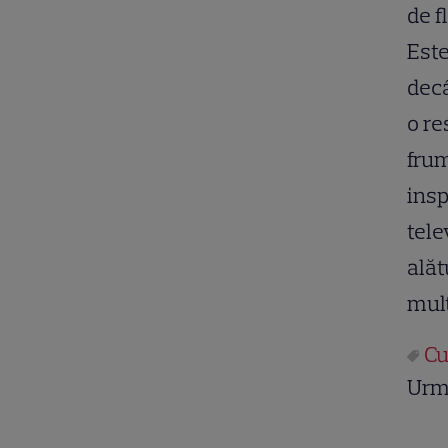
de f
Este
decâ
o re
frum
insp
tele
alăt
mult
Cu
Urm