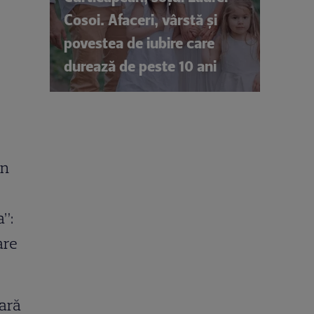
Cosoi. Afaceri, vârstă și
povestea de iubire care
durează de peste 10 ani
în
a”:
are
eară