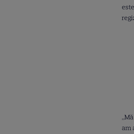
este
regi
„Mă 
am a