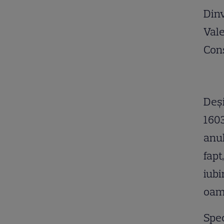
Dinv
Vale
Cons
Deşi
1603
anul
fapt
iubi
oame
Spec