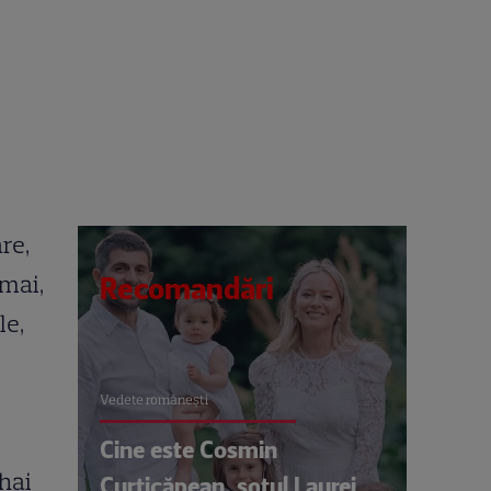
re,
 mai,
Recomandări
le,
Vedete româneşti
Cine este Cosmin
hai
Curticăpean, soțul Laurei