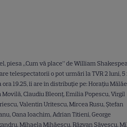
el, piesa „Cum vă place” de William Shakespea
are telespectatorii o pot urmări la TVR 2 luni, 5
a ora 19.25, îi are în distribuţie pe: Horaţiu Mălăe
a Movilă, Claudiu Bleonţ, Emilia Popescu, Virgil
iescu, Valentin Uritescu, Mircea Rusu, Ştefan
anu, Oana Ioachim, Adrian Titieni, George
xandru, Mihaela Mihăescu, Răzvan Săvescu, Mi