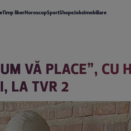
te
Timp liber
Horoscop
Sport
Shop
eJobs
Imobiliare
UM VĂ PLACE”, CU 
, LA TVR 2