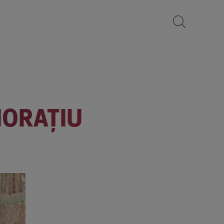
HORAŢIU