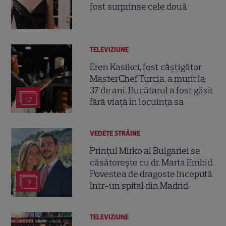
fost surprinse cele două
TELEVIZIUNE
Eren Kasikci, fost câștigător
MasterChef Turcia, a murit la
37 de ani. Bucătarul a fost găsit
17
fără viață în locuința sa
VEDETE STRĂINE
Prințul Mirko al Bulgariei se
căsătorește cu dr. Marta Embid.
Povestea de dragoste începută
7
într-un spital din Madrid
TELEVIZIUNE