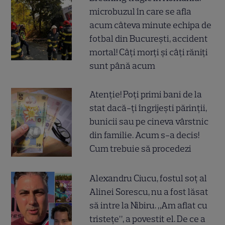
microbuzul în care se afla
acum câteva minute echipa de
fotbal din București, accident
mortal! Câți morți și câți răniți
sunt până acum
Atenție! Poți primi bani de la
stat dacă-ți îngrijești părinții,
bunicii sau pe cineva vârstnic
din familie. Acum s-a decis!
Cum trebuie să procedezi
Alexandru Ciucu, fostul soț al
Alinei Sorescu, nu a fost lăsat
să intre la Nibiru. „Am aflat cu
tristețe”, a povestit el. De ce a