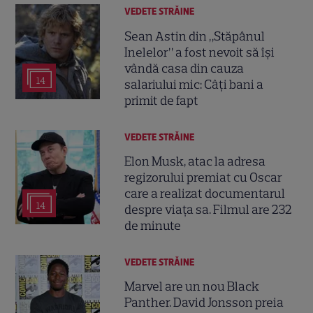
VEDETE STRĂINE
Sean Astin din „Stăpânul
Inelelor” a fost nevoit să își
vândă casa din cauza
14
salariului mic: Câți bani a
primit de fapt
VEDETE STRĂINE
Elon Musk, atac la adresa
regizorului premiat cu Oscar
care a realizat documentarul
14
despre viața sa. Filmul are 232
de minute
VEDETE STRĂINE
Marvel are un nou Black
Panther. David Jonsson preia