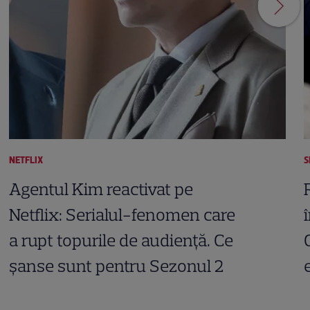
NETFLIX
S
Agentul Kim reactivat pe
Netflix: Serialul-fenomen care
a rupt topurile de audiență. Ce
șanse sunt pentru Sezonul 2