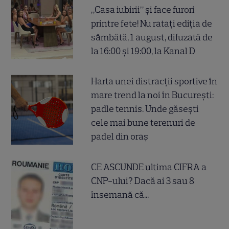
„Casa iubirii” și face furori
printre fete! Nu ratați ediția de
sâmbătă, 1 august, difuzată de
la 16:00 și 19:00, la Kanal D
Harta unei distracții sportive în
mare trend la noi în București:
padle tennis. Unde găsești
cele mai bune terenuri de
padel din oraș
CE ASCUNDE ultima CIFRA a
CNP-ului? Dacă ai 3 sau 8
însemană că...