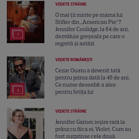
VEDETE STRĂINE
O mai ții minte pe mama lui
Stifler din „American Pie”?
Jennifer Coolidge, la 64 de ani,
7
dezvăluie greșeala pe care o
regretă și astăzi
VEDETE ROMÂNEŞTI
Cezar Ouatu a devenit tată
pentru prima dată la 46 de ani.
Ce nume deosebit a ales
4
pentru fetița lui
VEDETE STRĂINE
Jennifer Garner, ieșire rară la
prânz cu fiica ei, Violet. Cum au
fost surprinse cele două