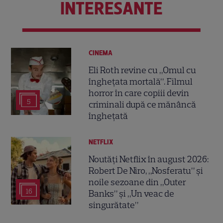
INTERESANTE
CINEMA
Eli Roth revine cu „Omul cu
înghețata mortală”. Filmul
horror în care copiii devin
5
criminali după ce mănâncă
înghețată
NETFLIX
Noutăți Netflix în august 2026:
Robert De Niro, „Nosferatu” și
noile sezoane din „Outer
16
Banks” și „Un veac de
singurătate”