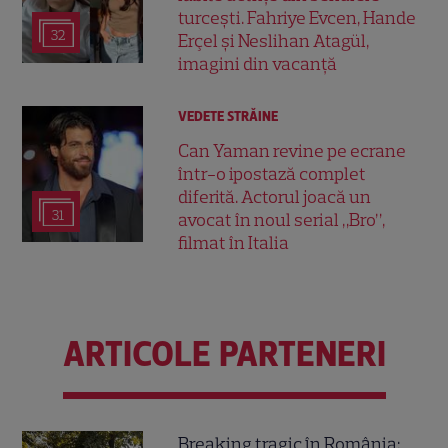
turcești. Fahriye Evcen, Hande
32
Erçel și Neslihan Atagül,
imagini din vacanță
VEDETE STRĂINE
Can Yaman revine pe ecrane
într-o ipostază complet
diferită. Actorul joacă un
31
avocat în noul serial „Bro”,
filmat în Italia
ARTICOLE PARTENERI
Breaking tragic în România: