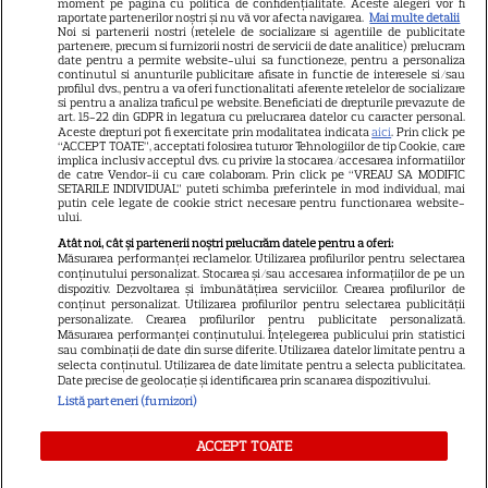
Știri mondene
moment pe pagina cu politica de confidențialitate. Aceste alegeri vor fi
raportate partenerilor noștri și nu vă vor afecta navigarea.
Mai multe detalii
Noi si partenerii nostri (retelele de socializare si agentiile de publicitate
Avantaje
partenere, precum si furnizorii nostri de servicii de date analitice) prelucram
date pentru a permite website-ului sa functioneze, pentru a personaliza
Elle
continutul si anunturile publicitare afisate in functie de interesele si/sau
profilul dvs., pentru a va oferi functionalitati aferente retelelor de socializare
Unica
si pentru a analiza traficul pe website. Beneficiati de drepturile prevazute de
art. 15-22 din GDPR in legatura cu prelucrarea datelor cu caracter personal.
Aceste drepturi pot fi exercitate prin modalitatea indicata
aici
. Prin click pe
Retete practice
“ACCEPT TOATE”, acceptati folosirea tuturor Tehnologiilor de tip Cookie, care
implica inclusiv acceptul dvs. cu privire la stocarea/accesarea informatiilor
de catre Vendor-ii cu care colaboram. Prin click pe “VREAU SA MODIFIC
SETARILE INDIVIDUAL” puteti schimba preferintele in mod individual, mai
URMĂREȘTE-NE PE
putin cele legate de cookie strict necesare pentru functionarea website-
ului.
Atât noi, cât și partenerii noștri prelucrăm datele pentru a oferi:
Măsurarea performanței reclamelor. Utilizarea profilurilor pentru selectarea
conținutului personalizat. Stocarea și/sau accesarea informațiilor de pe un
dispozitiv. Dezvoltarea și îmbunătățirea serviciilor. Crearea profilurilor de
conținut personalizat. Utilizarea profilurilor pentru selectarea publicității
Copyright
2026
Ringier Romania – Toate Drepturile rezervate
personalizate. Crearea profilurilor pentru publicitate personalizată.
Măsurarea performanței conținutului. Înțelegerea publicului prin statistici
sau combinații de date din surse diferite. Utilizarea datelor limitate pentru a
selecta conținutul. Utilizarea de date limitate pentru a selecta publicitatea.
Date precise de geolocație și identificarea prin scanarea dispozitivului.
Listă parteneri (furnizori)
Pariază responsabil! Decizia ONJN nr. 821/25.09.2025.
Jocurile de noroc sunt interzise minorilor.
ACCEPT TOATE