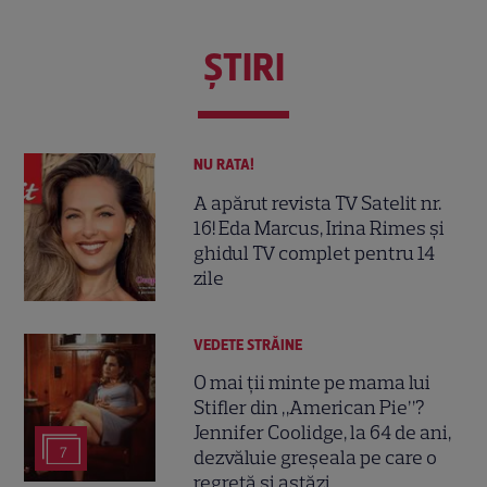
ŞTIRI
NU RATA!
A apărut revista TV Satelit nr.
16! Eda Marcus, Irina Rimes și
ghidul TV complet pentru 14
zile
VEDETE STRĂINE
O mai ții minte pe mama lui
Stifler din „American Pie”?
Jennifer Coolidge, la 64 de ani,
7
dezvăluie greșeala pe care o
regretă și astăzi