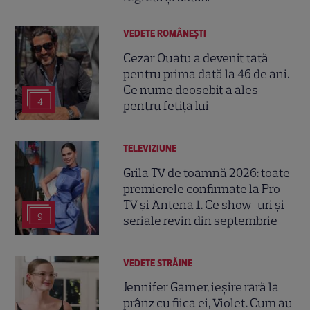
VEDETE ROMÂNEŞTI
Cezar Ouatu a devenit tată
pentru prima dată la 46 de ani.
Ce nume deosebit a ales
4
pentru fetița lui
TELEVIZIUNE
Grila TV de toamnă 2026: toate
premierele confirmate la Pro
TV și Antena 1. Ce show-uri și
9
seriale revin din septembrie
VEDETE STRĂINE
Jennifer Garner, ieșire rară la
prânz cu fiica ei, Violet. Cum au