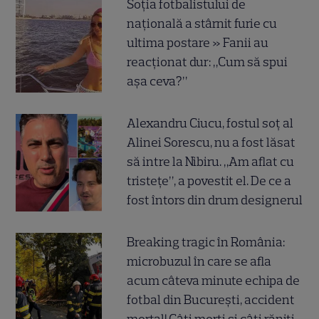
Soția fotbalistului de
națională a stârnit furie cu
ultima postare » Fanii au
reacționat dur: „Cum să spui
așa ceva?”
Alexandru Ciucu, fostul soț al
Alinei Sorescu, nu a fost lăsat
să intre la Nibiru. „Am aflat cu
tristețe”, a povestit el. De ce a
fost întors din drum designerul
Breaking tragic în România:
microbuzul în care se afla
acum câteva minute echipa de
fotbal din București, accident
mortal! Câți morți și câți răniți