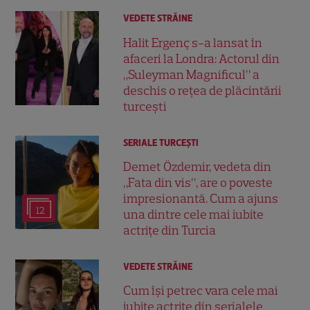
VEDETE STRĂINE
Halit Ergenç s-a lansat în
afaceri la Londra: Actorul din
„Suleyman Magnificul” a
deschis o rețea de plăcintării
turcești
SERIALE TURCEŞTI
Demet Özdemir, vedeta din
„Fata din vis”, are o poveste
impresionantă. Cum a ajuns
12
una dintre cele mai iubite
actrițe din Turcia
VEDETE STRĂINE
Cum își petrec vara cele mai
iubite actrițe din serialele