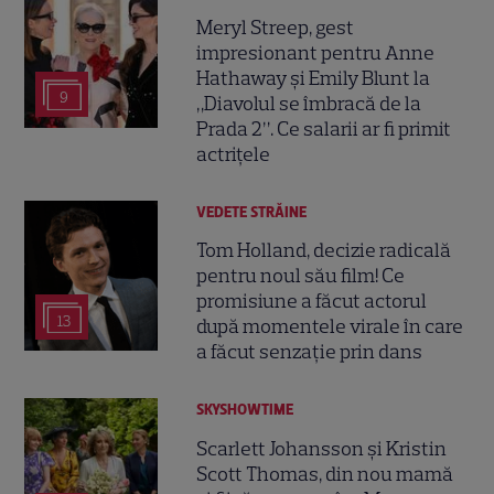
Meryl Streep, gest
impresionant pentru Anne
Hathaway și Emily Blunt la
9
„Diavolul se îmbracă de la
Prada 2”. Ce salarii ar fi primit
actrițele
VEDETE STRĂINE
Tom Holland, decizie radicală
pentru noul său film! Ce
promisiune a făcut actorul
13
după momentele virale în care
a făcut senzație prin dans
SKYSHOWTIME
Scarlett Johansson și Kristin
Scott Thomas, din nou mamă