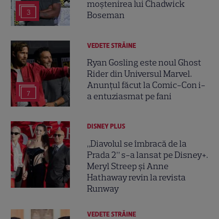
moștenirea lui Chadwick
3
Boseman
VEDETE STRĂINE
Ryan Gosling este noul Ghost
Rider din Universul Marvel.
Anunțul făcut la Comic-Con i-
7
a entuziasmat pe fani
DISNEY PLUS
„Diavolul se îmbracă de la
Prada 2” s-a lansat pe Disney+.
Meryl Streep și Anne
Hathaway revin la revista
Runway
VEDETE STRĂINE