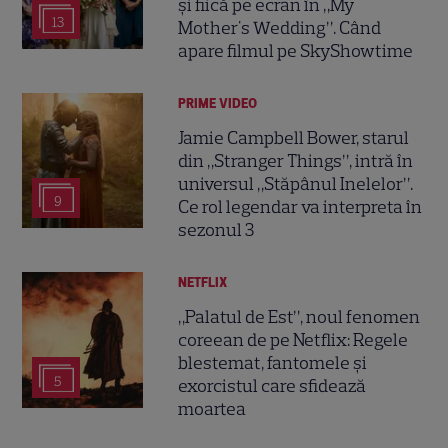
și fiică pe ecran în „My
13
Mother's Wedding”. Când
apare filmul pe SkyShowtime
PRIME VIDEO
Jamie Campbell Bower, starul
din „Stranger Things”, intră în
universul „Stăpânul Inelelor”.
9
Ce rol legendar va interpreta în
sezonul 3
NETFLIX
„Palatul de Est”, noul fenomen
coreean de pe Netflix: Regele
blestemat, fantomele și
5
exorcistul care sfidează
moartea