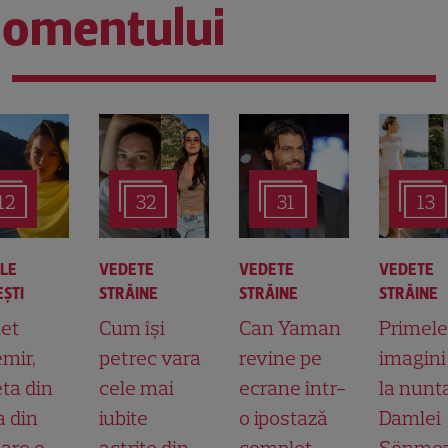
omentului
12
32
31
13
ALE
VEDETE
VEDETE
VEDETE
ŞTI
STRĂINE
STRĂINE
STRĂINE
et
Cum își
Can Yaman
Primele
mir,
petrec vara
revine pe
imagini
ta din
cele mai
ecrane într-
la nunt
a din
iubite
o ipostază
Damlei
 are o
actrițe din
complet
Sönmez