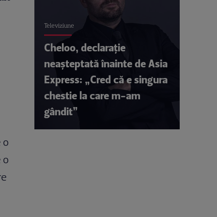
Televiziune
Cheloo, declarație
neașteptată înainte de Asia
Express: „Cred că e singura
chestie la care m-am
gândit”
 o
 o
re