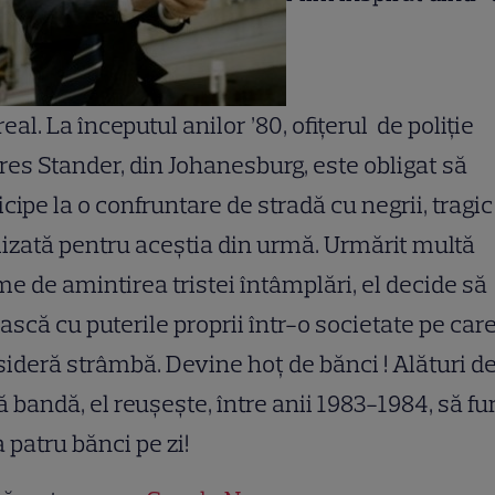
real. La începutul anilor ’80, ofiţerul de poliţie
es Stander, din Johanesburg, este obligat să
icipe la o confruntare de stradă cu negrii, tragic
lizată pentru aceştia din urmă. Urmărit multă
e de amintirea tristei întâmplări, el decide să
ască cu puterile proprii într-o societate pe care
ideră strâmbă. Devine hoţ de bănci ! Alături de
 bandă, el reuşeşte, între anii 1983-1984, să fu
a patru bănci pe zi!