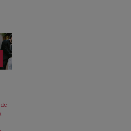
 de
a
.