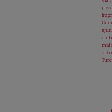
pove
impr
Cum
ajun
dint
mai 
actri
Turc