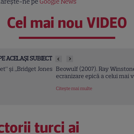
ărește-ne pe
Google News
Cel mai nou VIDEO
PE ACELAȘI SUBIECT
owulf (2007). Ray Winstone și Angelina Jolie într-o
ranizare epică a celui mai vechi poem englez
tește mai multe
torii turci ai