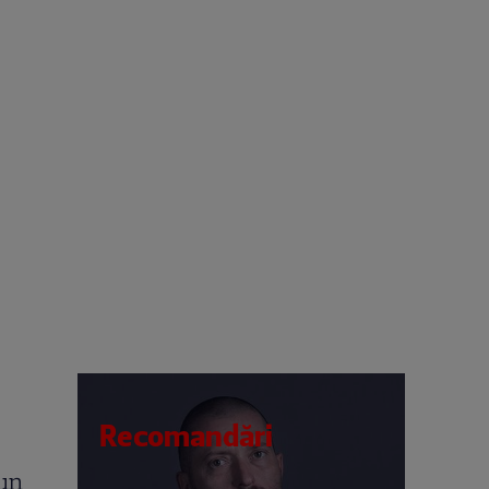
Recomandări
-un