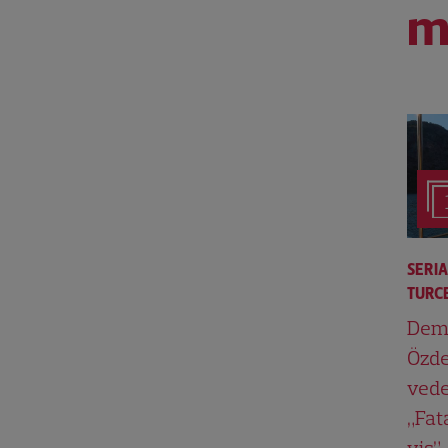
m
SERI
TURCE
Dem
Özde
vede
„Fat
vis”,