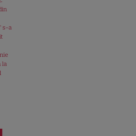
din
” s-a
it
nie
 la
l
I