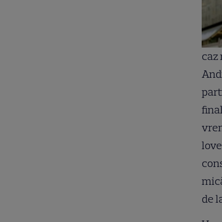
caz 
Andr
part
fina
vrem
love
cons
mică
de l