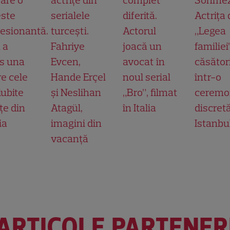
ste
serialele
diferită.
Actrița 
esionantă.
turcești.
Actorul
„Legea
 a
Fahriye
joacă un
familiei
s una
Evcen,
avocat în
căsător
re cele
Hande Erçel
noul serial
într-o
iubite
și Neslihan
„Bro”, filmat
ceremo
țe din
Atagül,
în Italia
discretă
ia
imagini din
Istanbu
vacanță
ARTICOLE PARTENER