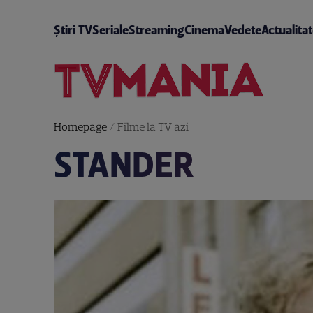
Știri TV
Seriale
Streaming
Cinema
Vedete
Actualita
Homepage
/
Filme la TV azi
STANDER