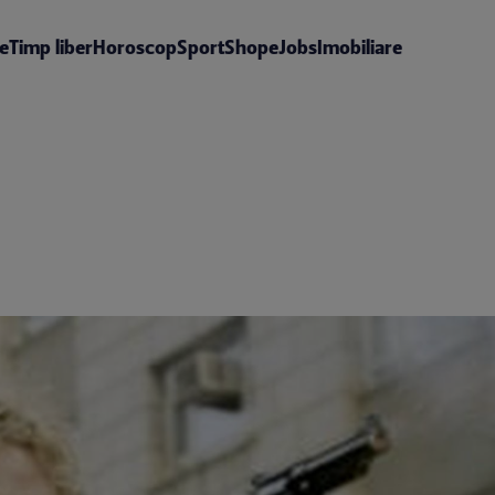
te
Timp liber
Horoscop
Sport
Shop
eJobs
Imobiliare