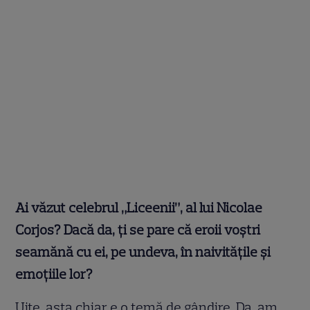
Ai văzut celebrul „Liceenii”, al lui Nicolae
Corjos? Dacă da, ți se pare că
eroii voștri
seamănă cu ei, pe undeva, în naivitățile și
emoțiile lor?
Uite, asta chiar e o temă de gândire. Da, am