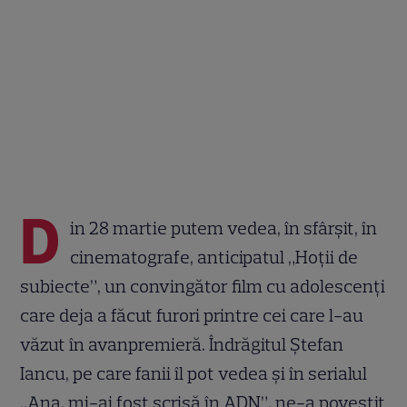
D
in 28 martie putem vedea, în sfârșit, în
cinematografe, anticipatul „Hoții de
subiecte”, un convingător film cu adolescenți
care deja a făcut furori printre cei care l-au
văzut în avanpremieră. Îndrăgitul Ștefan
Iancu, pe care fanii îl pot vedea și în serialul
„Ana, mi-ai fost scrisă în ADN”, ne-a povestit