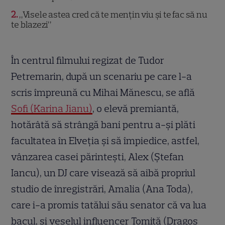
2
„Visele astea cred că te mențin viu și te fac să nu
te blazezi”
În centrul filmului regizat de Tudor
Petremarin, după un scenariu pe care l-a
scris împreună cu Mihai Mănescu, se află
Sofi (Karina Jianu)
, o elevă premiantă,
hotărâtă să strângă bani pentru a-și plăti
facultatea în Elveția și să împiedice, astfel,
vânzarea casei părintești, Alex (Ștefan
Iancu), un DJ care visează să aibă propriul
studio de înregistrări, Amalia (Ana Toda),
care i-a promis tatălui său senator că va lua
bacul, și veselul influencer Tomiță (Dragoș