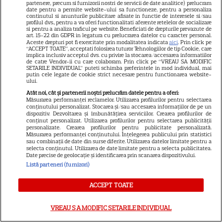
partenere, precum si furnizorii nostri de servicii de date analitice) prelucram
date pentru a permite website-ului sa functioneze, pentru a personaliza
continutul si anunturile publicitare afisate in functie de interesele si/sau
profilul dvs., pentru a va oferi functionalitati aferente retelelor de socializare
VEDETE STRĂINE
si pentru a analiza traficul pe website. Beneficiati de drepturile prevazute de
art. 15-22 din GDPR in legatura cu prelucrarea datelor cu caracter personal.
Onur Özaydın se alătură
Aceste drepturi pot fi exercitate prin modalitatea indicata
aici
. Prin click pe
“ACCEPT TOATE”, acceptati folosirea tuturor Tehnologiilor de tip Cookie, care
serialului „La marginea lumii”.
implica inclusiv acceptul dvs. cu privire la stocarea/accesarea informatiilor
Va interpreta prima iubire a
de catre Vendor-ii cu care colaboram. Prin click pe “VREAU SA MODIFIC
SETARILE INDIVIDUAL” puteti schimba preferintele in mod individual, mai
6
Alyei Albora
putin cele legate de cookie strict necesare pentru functionarea website-
ului.
Atât noi, cât și partenerii noștri prelucrăm datele pentru a oferi:
Măsurarea performanței reclamelor. Utilizarea profilurilor pentru selectarea
VEDETE STRĂINE
conținutului personalizat. Stocarea și/sau accesarea informațiilor de pe un
dispozitiv. Dezvoltarea și îmbunătățirea serviciilor. Crearea profilurilor de
conținut personalizat. Utilizarea profilurilor pentru selectarea publicității
Halit Ergenç s-a lansat în
personalizate. Crearea profilurilor pentru publicitate personalizată.
afaceri la Londra: Actorul din
Măsurarea performanței conținutului. Înțelegerea publicului prin statistici
sau combinații de date din surse diferite. Utilizarea datelor limitate pentru a
„Suleyman Magnificul” a
selecta conținutul. Utilizarea de date limitate pentru a selecta publicitatea.
deschis o rețea de plăcintării
Date precise de geolocație și identificarea prin scanarea dispozitivului.
Listă parteneri (furnizori)
turcești
ACCEPT TOATE
SERIALE TURCEŞTI
VREAU SA MODIFIC SETARILE INDIVIDUAL
Demet Özdemir, vedeta din