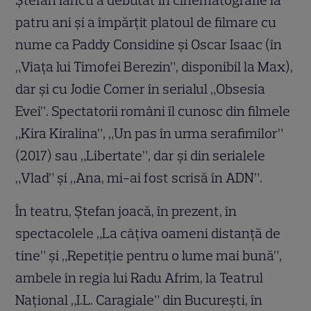
Ștefan Iancu a debutat în cinematografie la
patru ani și a împărțit platoul de filmare cu
nume ca Paddy Considine și Oscar Isaac (în
„Viața lui Timofei Berezin”, disponibil la Max),
dar și cu Jodie Comer în serialul „Obsesia
Evei”. Spectatorii români îl cunosc din filmele
„Kira Kiralina”, „Un pas în urma serafimilor”
(2017) sau „Libertate”, dar și din serialele
„Vlad” și „Ana, mi-ai fost scrisă în ADN”.
În teatru, Ștefan joacă, în prezent, în
spectacolele „La câţiva oameni distanţă de
tine” şi „Repetiţie pentru o lume mai bună”,
ambele în regia lui Radu Afrim, la Teatrul
Național „I.L. Caragiale” din Bucureşti, în