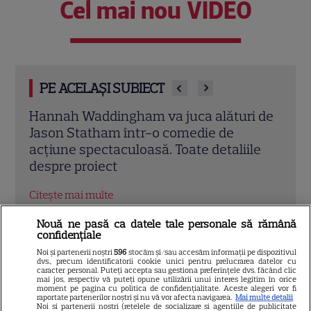
Cel mai nou VIDEO
PE ACELAȘI SUBIECT
i de
Cu urechea la muzica seifurilor: Thrillerul
Pări
elegant „Tuner” transformă un detaliu
și R
le
banal într-un suspans total
preg
Citește mai multe
Citeș
Nouă ne pasă ca datele tale personale să rămână
confidențiale
Actorii turci ai
Noi și partenerii noștri
596
stocăm și/sau accesăm informații pe dispozitivul
dvs., precum identificatorii cookie unici pentru prelucrarea datelor cu
caracter personal. Puteți accepta sau gestiona preferințele dvs. făcând clic
momentului
mai jos, respectiv vă puteți opune utilizării unui interes legitim în orice
moment pe pagina cu politica de confidențialitate. Aceste alegeri vor fi
raportate partenerilor noștri și nu vă vor afecta navigarea.
Mai multe detalii
Noi si partenerii nostri (retelele de socializare si agentiile de publicitate