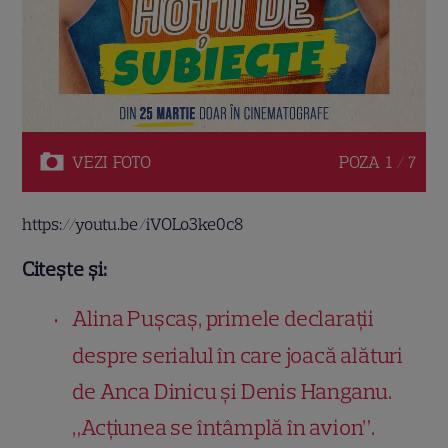
VEZI
FOTO
POZA
1 / 7
https://youtu.be/iVOLo3ke0c8
Citește și:
Alina Pușcaș, primele declarații
despre serialul în care joacă alături
de Anca Dinicu și Denis Hanganu.
„Acțiunea se întâmplă în avion”.