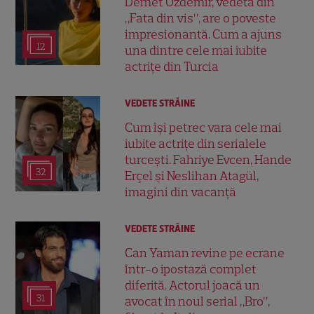
Demet Özdemir, vedeta din
„Fata din vis”, are o poveste
impresionantă. Cum a ajuns
12
una dintre cele mai iubite
actrițe din Turcia
VEDETE STRĂINE
Cum își petrec vara cele mai
iubite actrițe din serialele
turcești. Fahriye Evcen, Hande
32
Erçel și Neslihan Atagül,
imagini din vacanță
VEDETE STRĂINE
Can Yaman revine pe ecrane
într-o ipostază complet
diferită. Actorul joacă un
31
avocat în noul serial „Bro”,