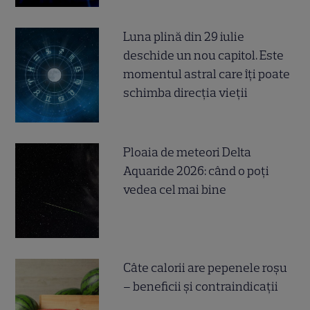
Luna plină din 29 iulie
deschide un nou capitol. Este
momentul astral care îți poate
schimba direcția vieții
Ploaia de meteori Delta
Aquaride 2026: când o poți
vedea cel mai bine
Câte calorii are pepenele roșu
– beneficii și contraindicații