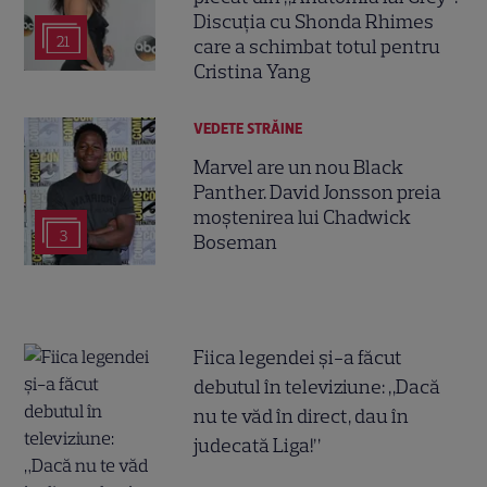
Discuția cu Shonda Rhimes
21
care a schimbat totul pentru
Cristina Yang
VEDETE STRĂINE
Marvel are un nou Black
Panther. David Jonsson preia
moștenirea lui Chadwick
3
Boseman
Fiica legendei și-a făcut
debutul în televiziune: „Dacă
nu te văd în direct, dau în
judecată Liga!”