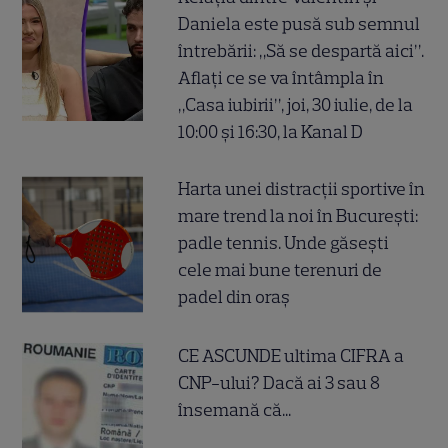
Daniela este pusă sub semnul
întrebării: „Să se despartă aici”.
Aflați ce se va întâmpla în
„Casa iubirii”, joi, 30 iulie, de la
10:00 și 16:30, la Kanal D
Harta unei distracții sportive în
mare trend la noi în București:
padle tennis. Unde găsești
cele mai bune terenuri de
padel din oraș
CE ASCUNDE ultima CIFRA a
CNP-ului? Dacă ai 3 sau 8
însemană că...