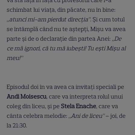
va sta față în față cu profesorul care i-a
schimbat lui viața, din păcate, nu în bine:
„
atunci mi-am pierdut direcția”.
Și cum totul
se întâmplă când nu te aștepți, Mișu va avea
parte și de o declarație din partea Anei:
„De
ce mă ignori, că tu mă iubești! Tu ești Mișu al
meu!”
Episodul doi în va avea ca invitați speciali pe
Andi Moisescu
,
care va interpreta rolul unui
coleg din liceu, și pe
Stela Enache
, care va
cânta celebra melodie:
„Ani de liceu”
– joi, de
la 21:30.