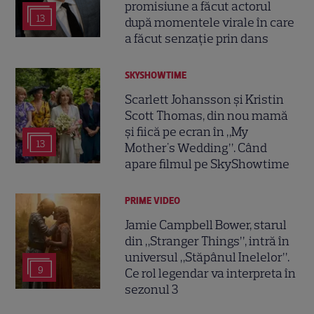
promisiune a făcut actorul
13
după momentele virale în care
a făcut senzație prin dans
SKYSHOWTIME
Scarlett Johansson și Kristin
Scott Thomas, din nou mamă
și fiică pe ecran în „My
13
Mother's Wedding”. Când
apare filmul pe SkyShowtime
PRIME VIDEO
Jamie Campbell Bower, starul
din „Stranger Things”, intră în
universul „Stăpânul Inelelor”.
9
Ce rol legendar va interpreta în
sezonul 3