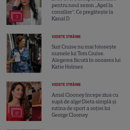
pentru noul sezon „Apel la
consilier”. Ce pregătește la
3
Kanal D
VEDETE STRĂINE
Suri Cruise nu mai folosește
numele lui Tom Cruise.
Alegerea făcută în onoarea lui
Katie Holmes
VEDETE STRĂINE
Amal Clooney începe ziua cu
supă de alge! Dieta simplă și
rutina de sport a soției lui
17
George Clooney