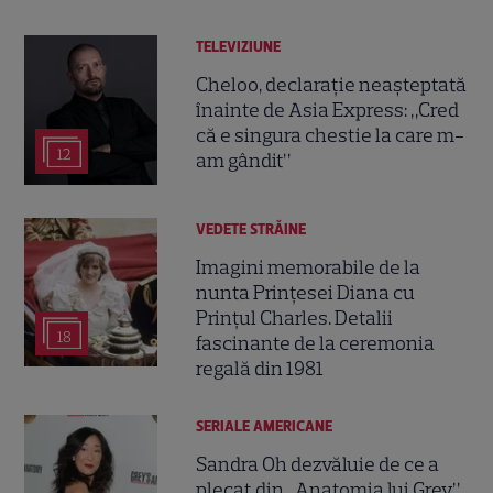
TELEVIZIUNE
Cheloo, declarație neașteptată
înainte de Asia Express: „Cred
că e singura chestie la care m-
12
am gândit”
VEDETE STRĂINE
Imagini memorabile de la
nunta Prințesei Diana cu
Prințul Charles. Detalii
18
fascinante de la ceremonia
regală din 1981
SERIALE AMERICANE
Sandra Oh dezvăluie de ce a
plecat din „Anatomia lui Grey”.