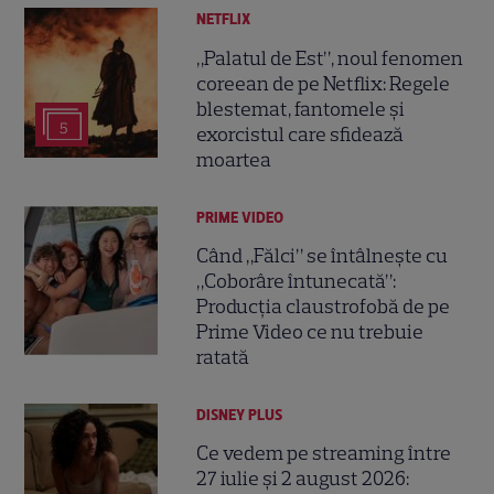
NETFLIX
„Palatul de Est”, noul fenomen
coreean de pe Netflix: Regele
blestemat, fantomele și
5
exorcistul care sfidează
moartea
PRIME VIDEO
Când „Fălci” se întâlnește cu
„Coborâre întunecată”:
Producția claustrofobă de pe
Prime Video ce nu trebuie
ratată
DISNEY PLUS
Ce vedem pe streaming între
27 iulie și 2 august 2026: