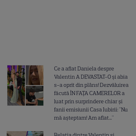
Ce a aflat Daniela despre
Valentin A DEVASTAT-O și abia
s-a oprit din plâns! Dezvăluirea
făcută ÎN FAȚA CAMERELOR a
luat prin surprindere chiar și
fanii emisiunii Casa Iubirii: "Nu
mă așteptam! Am aflat..."
Relația dintre Valentin și