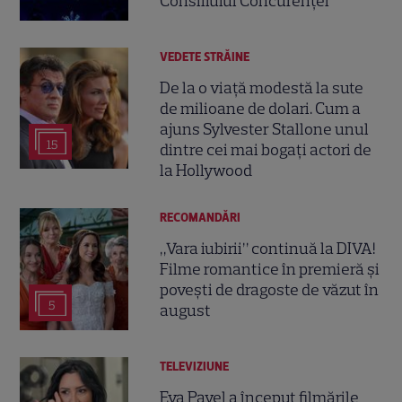
Consiliului Concurenței
VEDETE STRĂINE
De la o viață modestă la sute
de milioane de dolari. Cum a
ajuns Sylvester Stallone unul
15
dintre cei mai bogați actori de
la Hollywood
RECOMANDĂRI
„Vara iubirii” continuă la DIVA!
Filme romantice în premieră și
povești de dragoste de văzut în
5
august
TELEVIZIUNE
Eva Pavel a început filmările