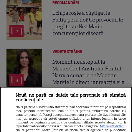
RECOMANDĂRI
Echipa roșie a câștigat la
Poftiți pe la noi! Ce provocări le
pregătește Nea Mărin
3
concurenților diseară
VEDETE STRĂINE
Moment neașteptat la
MasterChef Australia: Prințul
Harry a sunat-o pe Meghan
4
Markle în direct, iar reacția ei a
devenit virală
Nouă ne pasă ca datele tale personale să rămână
confidențiale
Noi și partenerii noștri
596
stocăm și/sau accesăm informații pe dispozitivul
dvs., precum identificatorii cookie unici pentru prelucrarea datelor cu
caracter personal. Puteți accepta sau gestiona preferințele dvs. făcând clic
mai jos, respectiv vă puteți opune utilizării unui interes legitim în orice
moment pe pagina cu politica de confidențialitate. Aceste alegeri vor fi
raportate partenerilor noștri și nu vă vor afecta navigarea.
Mai multe detalii
Noi si partenerii nostri (retelele de socializare si agentiile de publicitate