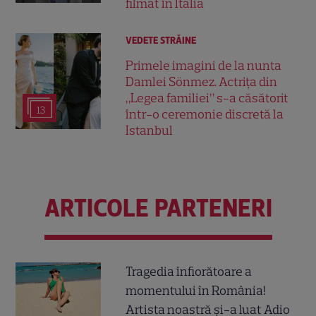
filmat în Italia
VEDETE STRĂINE
Primele imagini de la nunta
Damlei Sönmez. Actrița din
„Legea familiei” s-a căsătorit
13
într-o ceremonie discretă la
Istanbul
ARTICOLE PARTENERI
Tragedia înfiorătoare a
momentului în România!
Artista noastră și-a luat Adio