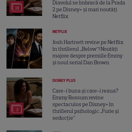
Diavolul se îmbracă de la Prada
18
2 pe Disney+ și mari noutăți
Netflix
NETFLIX
Josh Hartnett revine pe Netflix
în thrillerul „Below”! Noutăți
majore despre premiile Emmy
și noul serial Dan Brown
DISNEY PLUS
Care-i buna și care-i reaua?
Emmy Rossum revine
spectaculos pe Disney+ în
3
thrillerul psihologic „Furie și
seducție”