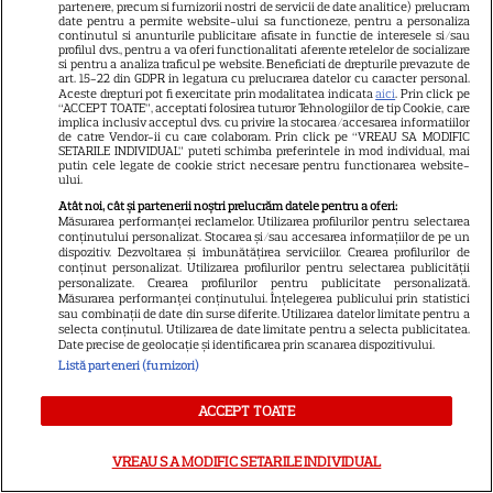
partenere, precum si furnizorii nostri de servicii de date analitice) prelucram
date pentru a permite website-ului sa functioneze, pentru a personaliza
continutul si anunturile publicitare afisate in functie de interesele si/sau
profilul dvs., pentru a va oferi functionalitati aferente retelelor de socializare
si pentru a analiza traficul pe website. Beneficiati de drepturile prevazute de
art. 15-22 din GDPR in legatura cu prelucrarea datelor cu caracter personal.
Despre Tvmania
Aceste drepturi pot fi exercitate prin modalitatea indicata
aici
. Prin click pe
“ACCEPT TOATE”, acceptati folosirea tuturor Tehnologiilor de tip Cookie, care
Contact
implica inclusiv acceptul dvs. cu privire la stocarea/accesarea informatiilor
de catre Vendor-ii cu care colaboram. Prin click pe “VREAU SA MODIFIC
Contacte televiziuni
SETARILE INDIVIDUAL” puteti schimba preferintele in mod individual, mai
putin cele legate de cookie strict necesare pentru functionarea website-
ului.
Abonamente
Atât noi, cât și partenerii noștri prelucrăm datele pentru a oferi:
Publicitate
Măsurarea performanței reclamelor. Utilizarea profilurilor pentru selectarea
conținutului personalizat. Stocarea și/sau accesarea informațiilor de pe un
Termeni și condiții
dispozitiv. Dezvoltarea și îmbunătățirea serviciilor. Crearea profilurilor de
conținut personalizat. Utilizarea profilurilor pentru selectarea publicității
Despre cookies
personalizate. Crearea profilurilor pentru publicitate personalizată.
Măsurarea performanței conținutului. Înțelegerea publicului prin statistici
Politica de confidenţialitate
sau combinații de date din surse diferite. Utilizarea datelor limitate pentru a
selecta conținutul. Utilizarea de date limitate pentru a selecta publicitatea.
Date precise de geolocație și identificarea prin scanarea dispozitivului.
Sitemap
Listă parteneri (furnizori)
ACCEPT TOATE
NUMĂRUL CURENT
VREAU SA MODIFIC SETARILE INDIVIDUAL