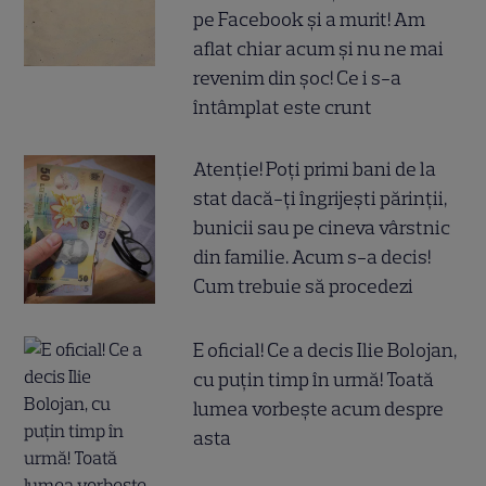
pe Facebook și a murit! Am
aflat chiar acum și nu ne mai
revenim din șoc! Ce i s-a
întâmplat este crunt
Atenție! Poți primi bani de la
stat dacă-ți îngrijești părinții,
bunicii sau pe cineva vârstnic
din familie. Acum s-a decis!
Cum trebuie să procedezi
E oficial! Ce a decis Ilie Bolojan,
cu puțin timp în urmă! Toată
lumea vorbește acum despre
asta