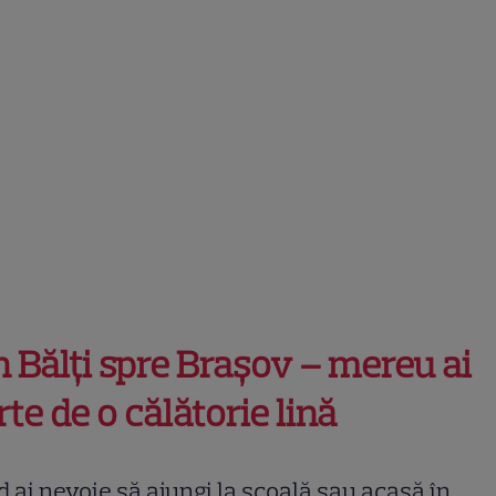
n Bălți spre Brașov – mereu ai
rte de o călătorie lină
 ai nevoie să ajungi la școală sau acasă în