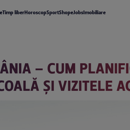
te
Timp liber
Horoscop
Sport
Shop
eJobs
Imobiliare
ÂNIA – CUM PLANIFI
OALĂ ȘI VIZITELE A