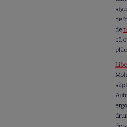
sigu
de î
de
t
că c
plăc
Lib
Mold
săp
Auto
ergo
drum
de s