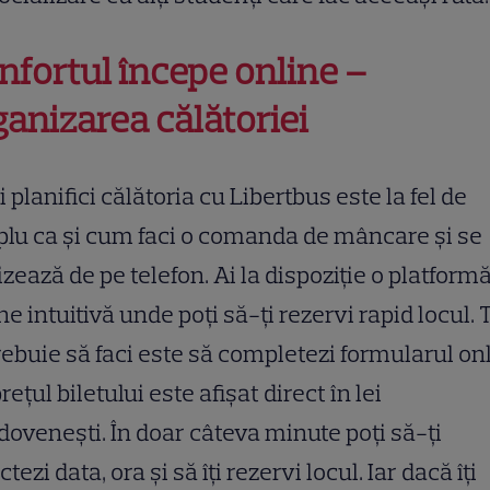
nfortul începe online –
ganizarea călătoriei
ți planifici călătoria cu Libertbus este la fel de
lu ca și cum faci o comanda de mâncare și se
izează de pe telefon. Ai la dispoziție o platform
ne intuitivă unde poți să-ți rezervi rapid locul. 
rebuie să faci este să completezi formularul onl
prețul biletului este afișat direct în lei
ovenești. În doar câteva minute poți să-ți
ctezi data, ora și să îți rezervi locul. Iar dacă îți