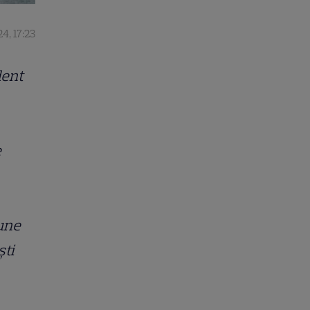
4, 17:23
dent
e
iune
ști