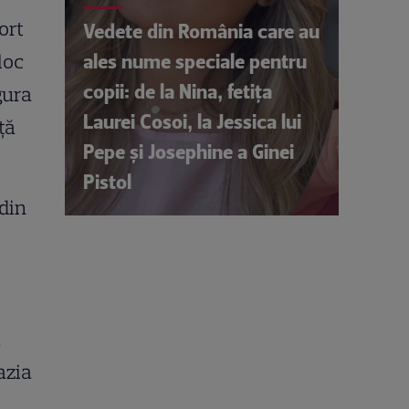
ort
Vedete din România care au
ales nume speciale pentru
loc
copii: de la Nina, fetița
gura
Laurei Cosoi, la Jessica lui
ță
Pepe și Josephine a Ginei
Pistol
 din
ă
azia