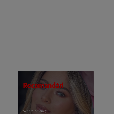
Recomandări
Vedete româneşti