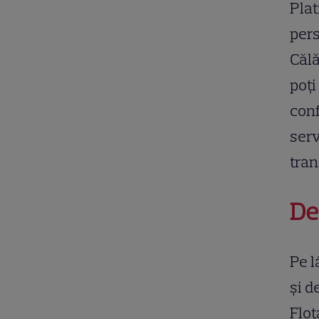
Plat
pers
Călă
poți
conf
serv
tran
De
Pe l
și d
Flot