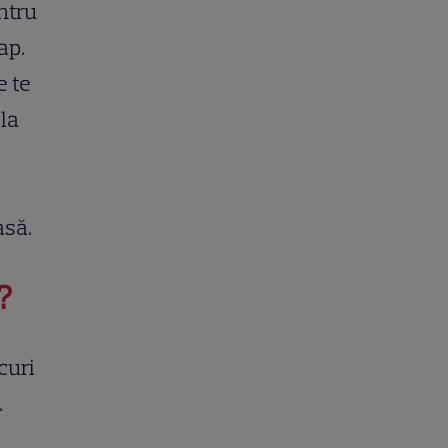
ntru
ap.
e te
 la
asă.
?
curi
.