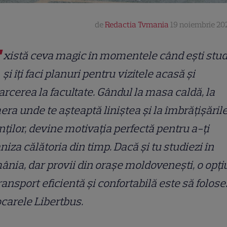
de
Redactia Tvmania
19 noiembrie 202
xistă ceva magic în momentele când ești stu
și îți faci planuri pentru vizitele acasă și
arcerea la facultate. Gândul la masa caldă, la
ra unde te așteaptă liniștea și la îmbrățișăril
nților, devine motivația perfectă pentru a-ți
niza călătoria din timp. Dacă și tu studiezi în
nia, dar provii din orașe moldovenești, o opț
ransport eficientă și confortabilă este să folose
carele Libertbus.