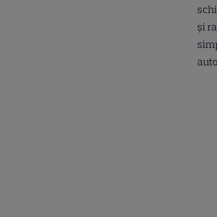
schi
și r
simp
aut