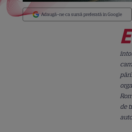
Adaugă-ne ca sursă preferată în Google
E
înto
came
pări
orga
Româ
de t
auto