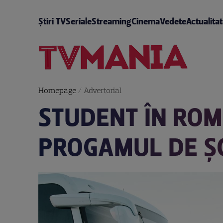
Știri TV
Seriale
Streaming
Cinema
Vedete
Actualita
Homepage
/
Advertorial
STUDENT ÎN ROM
PROGAMUL DE ȘC