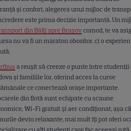
ranță și confort, alegerea unui mijloc de transp
ncredere este prima decizie importantă. Un mij
ransport din Bălți spre Brașov
comod, te va asi
ursa nu va fi un maraton obositor, ci o experien
ută.
ertbus
a reușit să creeze o punte între studenții
ova și familiile lor, oferind acces la curse
tămânale ce conectează orașe importante.
carele din flotă sunt echipate cu scaune
nomice, Wi-Fi gratuit și aer condiționat, așa c
urile devin relaxante, mai mult îți pot oferi oc
ocializare cu alți studenți care fac aceeași rută.