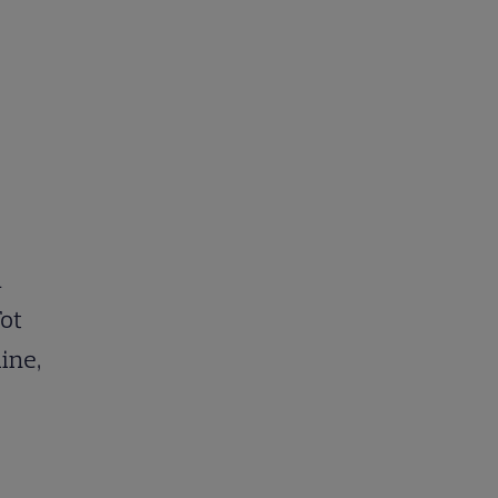
ă
Tot
ine,