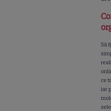
Co
or
Să î
simp
real
onli
ce t
iar 
mold
sele