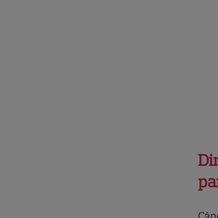
Di
pa
Când