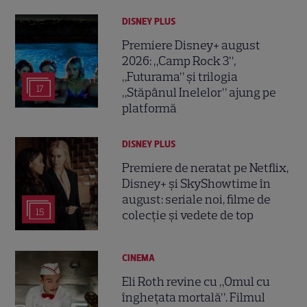
DISNEY PLUS
Premiere Disney+ august
2026: „Camp Rock 3”,
„Futurama” și trilogia
17
„Stăpânul Inelelor” ajung pe
platformă
DISNEY PLUS
Premiere de neratat pe Netflix,
Disney+ și SkyShowtime în
august: seriale noi, filme de
15
colecție și vedete de top
CINEMA
Eli Roth revine cu „Omul cu
înghețata mortală”. Filmul