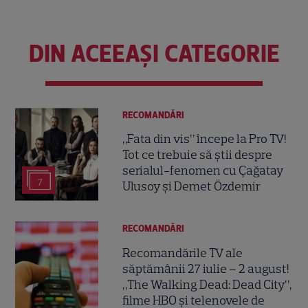
DIN ACEEAȘI CATEGORIE
RECOMANDĂRI
„Fata din vis” începe la Pro TV!
Tot ce trebuie să știi despre
serialul-fenomen cu Çağatay
7
Ulusoy și Demet Özdemir
RECOMANDĂRI
Recomandările TV ale
săptămânii 27 iulie – 2 august!
„The Walking Dead: Dead City”,
filme HBO și telenovele de