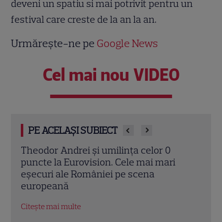
deveni un spatiu si mai potrivit pentru un
festival care creste de la an la an.
Urmărește-ne pe
Google News
Cel mai nou VIDEO
PE ACELAȘI SUBIECT
Cine este vocea masculină care apare în
Smil
noua piesă a Deliei? Detaliul neștiut din
lans
spatele hitului „Analog”
emoț
a du
Citește mai multe
Citeș