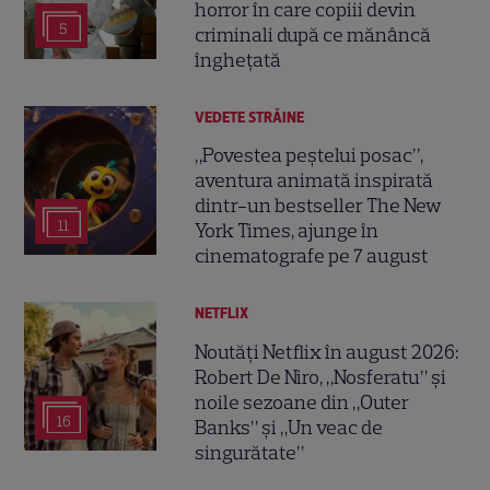
horror în care copiii devin
5
criminali după ce mănâncă
înghețată
VEDETE STRĂINE
„Povestea peștelui posac”,
aventura animată inspirată
dintr-un bestseller The New
11
York Times, ajunge în
cinematografe pe 7 august
NETFLIX
Noutăți Netflix în august 2026:
Robert De Niro, „Nosferatu” și
noile sezoane din „Outer
16
Banks” și „Un veac de
singurătate”