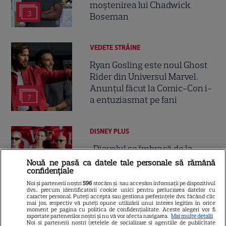
moștenirea lui Chadwick
3
Boseman
VEDETE STRĂINE
Ryan Gosling este noul Ghost
Rider din Universul Marvel.
Anunțul făcut la Comic-Con i-
7
a entuziasmat pe fani
DISNEY PLUS
„Diavolul se îmbracă de la
Prada 2” s-a lansat pe Disney+.
Nouă ne pasă ca datele tale personale să rămână
confidențiale
Meryl Streep și Anne
Hathaway revin la revista
Noi și partenerii noștri
596
stocăm și/sau accesăm informații pe dispozitivul
dvs., precum identificatorii cookie unici pentru prelucrarea datelor cu
Runway
caracter personal. Puteți accepta sau gestiona preferințele dvs. făcând clic
mai jos, respectiv vă puteți opune utilizării unui interes legitim în orice
moment pe pagina cu politica de confidențialitate. Aceste alegeri vor fi
raportate partenerilor noștri și nu vă vor afecta navigarea.
Mai multe detalii
VEDETE STRĂINE
Noi si partenerii nostri (retelele de socializare si agentiile de publicitate