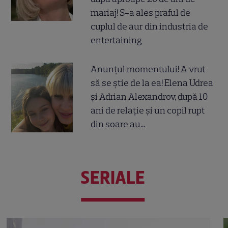
mariaj! S-a ales praful de
cuplul de aur din industria de
entertaining
Anunțul momentului! A vrut
să se știe de la ea! Elena Udrea
și Adrian Alexandrov, după 10
ani de relație și un copil rupt
din soare au...
SERIALE