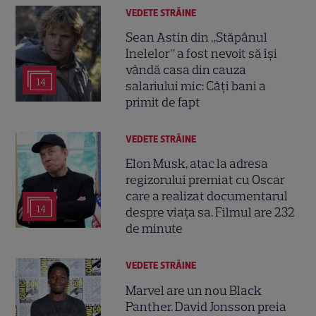
VEDETE STRĂINE
Sean Astin din „Stăpânul
Inelelor” a fost nevoit să își
vândă casa din cauza
14
salariului mic: Câți bani a
primit de fapt
VEDETE STRĂINE
Elon Musk, atac la adresa
regizorului premiat cu Oscar
care a realizat documentarul
14
despre viața sa. Filmul are 232
de minute
VEDETE STRĂINE
Marvel are un nou Black
Panther. David Jonsson preia