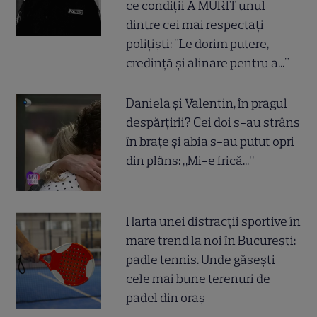
ce condiții A MURIT unul
dintre cei mai respectați
polițiști: "Le dorim putere,
credință și alinare pentru a..."
Daniela și Valentin, în pragul
despărțirii? Cei doi s-au strâns
în brațe și abia s-au putut opri
din plâns: „Mi-e frică...”
Harta unei distracții sportive în
mare trend la noi în București:
padle tennis. Unde găsești
cele mai bune terenuri de
padel din oraș