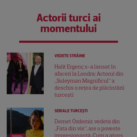
Actorii turci ai
momentului
VEDETE STRĂINE
Halit Ergenç s-a lansat în
afaceri la Londra: Actorul din
„Suleyman Magnificul” a
deschis o rețea de plăcintării
turcești
SERIALE TURCEŞTI
Demet Özdemir, vedeta din
„Fata din vis”, are o poveste
impresionantă. Cum a ajuns