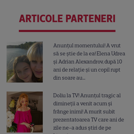
ARTICOLE PARTENERI
Anunțul momentului! A vrut
să se știe de la ea! Elena Udrea
și Adrian Alexandrov, după 10
ani de relație și un copil rupt
din soare au...
Doliu la TV! Anunțul tragic al
dimineții a venit acum și
frânge inimi! A murit subit
prezentatoarea TV care ani de
zile ne-a adus știri de pe