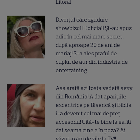
Litoral
Divorțul care zguduie
showbizul! E oficial! Și-au spus
adio în cel mai mare secret,
după aproape 20 de ani de
mariaj! S-a ales praful de
cuplul de aur din industria de
entertaining
Așa arată azi fosta vedetă sexy
din România! A dat aparițiile
excentrice pe Biserică și Biblia
i-a devenit cel mai de preț
accesoriu! Uită-te bine la ea, îți
dai seama cine e în poză? Ai
văzut-o ani de zile la TV!!