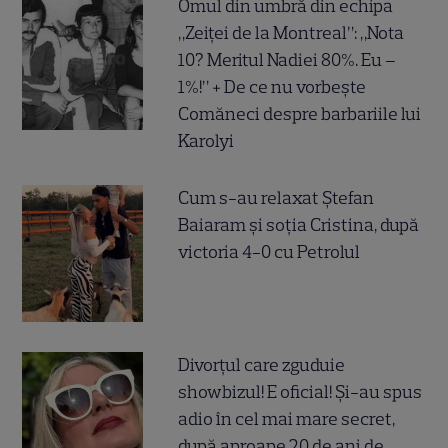
Omul din umbră din echipa
„Zeiței de la Montreal”: „Nota
10? Meritul Nadiei 80%. Eu –
1%!” + De ce nu vorbește
Comăneci despre barbariile lui
Karolyi
Cum s-au relaxat Ștefan
Baiaram și soția Cristina, după
victoria 4-0 cu Petrolul
Divorțul care zguduie
showbizul! E oficial! Și-au spus
adio în cel mai mare secret,
după aproape 20 de ani de