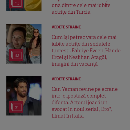
12
una dintre cele mai iubite
actrițe din Turcia
VEDETE STRĂINE
Cum își petrec vara cele mai
iubite actrițe din serialele
turcești. Fahriye Evcen, Hande
32
Erçel și Neslihan Atagül,
imagini din vacanță
VEDETE STRĂINE
Can Yaman revine pe ecrane
într-o ipostază complet
diferită. Actorul joacă un
31
avocat în noul serial „Bro”,
filmat în Italia