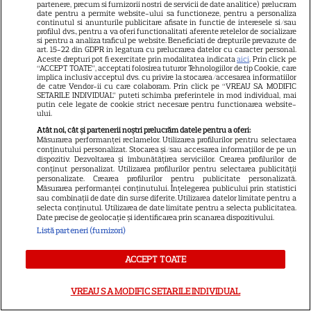
partenere, precum si furnizorii nostri de servicii de date analitice) prelucram
date pentru a permite website-ului sa functioneze, pentru a personaliza
Meryl Streep, gest
continutul si anunturile publicitare afisate in functie de interesele si/sau
profilul dvs., pentru a va oferi functionalitati aferente retelelor de socializare
impresionant pentru Anne
si pentru a analiza traficul pe website. Beneficiati de drepturile prevazute de
Hathaway și Emily Blunt la
art. 15-22 din GDPR in legatura cu prelucrarea datelor cu caracter personal.
Aceste drepturi pot fi exercitate prin modalitatea indicata
aici
. Prin click pe
9
„Diavolul se îmbracă de la
“ACCEPT TOATE”, acceptati folosirea tuturor Tehnologiilor de tip Cookie, care
implica inclusiv acceptul dvs. cu privire la stocarea/accesarea informatiilor
Prada 2”. Ce salarii ar fi primit
de catre Vendor-ii cu care colaboram. Prin click pe “VREAU SA MODIFIC
SETARILE INDIVIDUAL” puteti schimba preferintele in mod individual, mai
actrițele
putin cele legate de cookie strict necesare pentru functionarea website-
ului.
Atât noi, cât și partenerii noștri prelucrăm datele pentru a oferi:
Măsurarea performanței reclamelor. Utilizarea profilurilor pentru selectarea
conținutului personalizat. Stocarea și/sau accesarea informațiilor de pe un
ŞTIRI
dispozitiv. Dezvoltarea și îmbunătățirea serviciilor. Crearea profilurilor de
conținut personalizat. Utilizarea profilurilor pentru selectarea publicității
personalizate. Crearea profilurilor pentru publicitate personalizată.
Măsurarea performanței conținutului. Înțelegerea publicului prin statistici
sau combinații de date din surse diferite. Utilizarea datelor limitate pentru a
selecta conținutul. Utilizarea de date limitate pentru a selecta publicitatea.
Date precise de geolocație și identificarea prin scanarea dispozitivului.
VEDETE ROMÂNEŞTI
Listă parteneri (furnizori)
Adelina Pestrițu, petrecere
ACCEPT TOATE
spectaculoasă pentru fiica ei,
Zeny. A împlinit 8 ani și a avut o
VREAU SA MODIFIC SETARILE INDIVIDUAL
21
mașină de Formula 1 adevărată