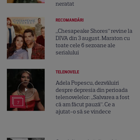
neratat
RECOMANDĂRI
„Chesapeake Shores” revine la
DIVA din 3 august. Maraton cu
toate cele 6 sezoane ale
serialului
TELENOVELE
Adela Popescu, dezvăluiri
despre depresia din perioada
telenovelelor: „Salvarea a fost
7
că am făcut pauză”. Ce a
ajutat-o să se vindece