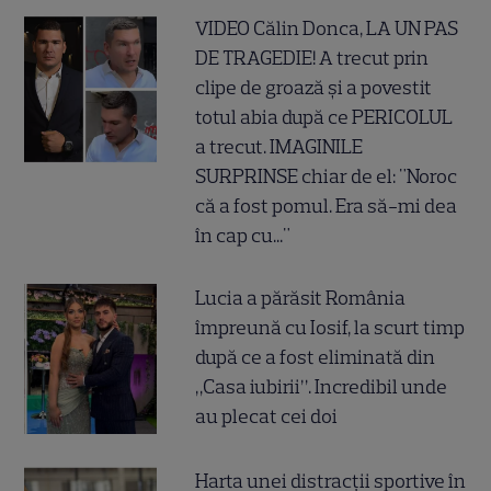
VIDEO Călin Donca, LA UN PAS
DE TRAGEDIE! A trecut prin
clipe de groază și a povestit
totul abia după ce PERICOLUL
a trecut. IMAGINILE
SURPRINSE chiar de el: "Noroc
că a fost pomul. Era să-mi dea
în cap cu..."
Lucia a părăsit România
împreună cu Iosif, la scurt timp
după ce a fost eliminată din
„Casa iubirii”. Incredibil unde
au plecat cei doi
Harta unei distracții sportive în