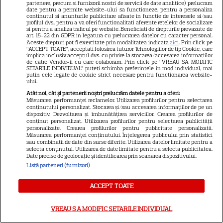
partenere, precum si furnizorii nostri de servicii de date analitice) prelucram
date pentru a permite website-ului sa functioneze, pentru a personaliza
continutul si anunturile publicitare afisate in functie de interesele si/sau
profilul dvs., pentru a va oferi functionalitati aferente retelelor de socializare
si pentru a analiza traficul pe website. Beneficiati de drepturile prevazute de
art. 15-22 din GDPR in legatura cu prelucrarea datelor cu caracter personal.
Aceste drepturi pot fi exercitate prin modalitatea indicata
aici
. Prin click pe
“ACCEPT TOATE”, acceptati folosirea tuturor Tehnologiilor de tip Cookie, care
implica inclusiv acceptul dvs. cu privire la stocarea/accesarea informatiilor
21
de catre Vendor-ii cu care colaboram. Prin click pe “VREAU SA MODIFIC
SETARILE INDIVIDUAL” puteti schimba preferintele in mod individual, mai
putin cele legate de cookie strict necesare pentru functionarea website-
ului.
SERIALE AMERICANE
S
Atât noi, cât și partenerii noștri prelucrăm datele pentru a oferi:
Măsurarea performanței reclamelor. Utilizarea profilurilor pentru selectarea
Sandra Oh dezvăluie de ce a
conținutului personalizat. Stocarea și/sau accesarea informațiilor de pe un
dispozitiv. Dezvoltarea și îmbunătățirea serviciilor. Crearea profilurilor de
conținut personalizat. Utilizarea profilurilor pentru selectarea publicității
plecat din „Anatomia lui Grey”.
personalizate. Crearea profilurilor pentru publicitate personalizată.
Măsurarea performanței conținutului. Înțelegerea publicului prin statistici
sau combinații de date din surse diferite. Utilizarea datelor limitate pentru a
Discuția cu Shonda Rhimes
selecta conținutul. Utilizarea de date limitate pentru a selecta publicitatea.
Date precise de geolocație și identificarea prin scanarea dispozitivului.
care a schimbat totul pentru
Listă parteneri (furnizori)
Cristina Yang
ACCEPT TOATE
VREAU SA MODIFIC SETARILE INDIVIDUAL