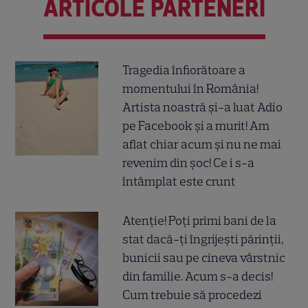
ARTICOLE PARTENERI
Tragedia înfiorătoare a
momentului în România!
Artista noastră și-a luat Adio
pe Facebook și a murit! Am
aflat chiar acum și nu ne mai
revenim din șoc! Ce i s-a
întâmplat este crunt
Atenție! Poți primi bani de la
stat dacă-ți îngrijești părinții,
bunicii sau pe cineva vârstnic
din familie. Acum s-a decis!
Cum trebuie să procedezi