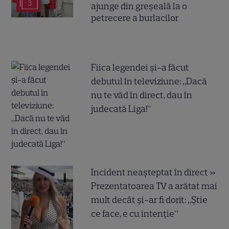
3
ajunge din greșeală la o
petrecere a burlacilor
Fiica legendei și-a făcut
debutul în televiziune: „Dacă
nu te văd în direct, dau în
judecată Liga!”
Incident neașteptat în direct »
Prezentatoarea TV a arătat mai
mult decât și-ar fi dorit: „Știe
ce face, e cu intenție”