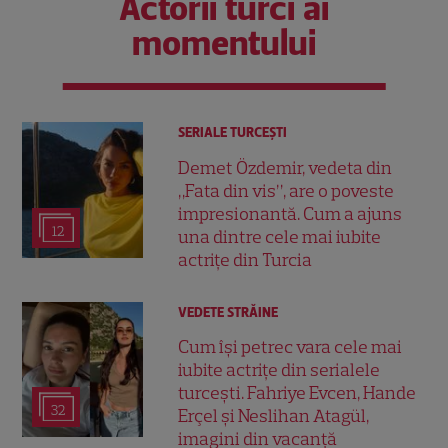
Actorii turci ai
momentului
SERIALE TURCEŞTI
Demet Özdemir, vedeta din
„Fata din vis”, are o poveste
impresionantă. Cum a ajuns
12
una dintre cele mai iubite
actrițe din Turcia
VEDETE STRĂINE
Cum își petrec vara cele mai
iubite actrițe din serialele
turcești. Fahriye Evcen, Hande
32
Erçel și Neslihan Atagül,
imagini din vacanță