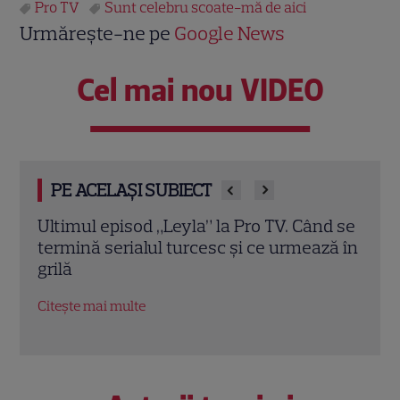
Pro TV
Sunt celebru scoate-mă de aici
Urmărește-ne pe
Google News
Cel mai nou VIDEO
PE ACELAȘI SUBIECT
d se
A apărut revista TVmania nr. 30. Irina
Irin
ză în
Rimes este vedeta copertei, iar Iuliana
sezo
Pepene și marile premiere TV
schi
completează noua ediție
EXC
Citește mai multe
Citeș