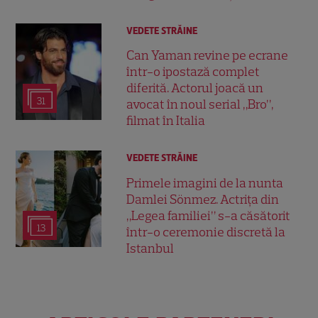
VEDETE STRĂINE
Can Yaman revine pe ecrane
într-o ipostază complet
diferită. Actorul joacă un
31
avocat în noul serial „Bro”,
filmat în Italia
VEDETE STRĂINE
Primele imagini de la nunta
Damlei Sönmez. Actrița din
„Legea familiei” s-a căsătorit
13
într-o ceremonie discretă la
Istanbul