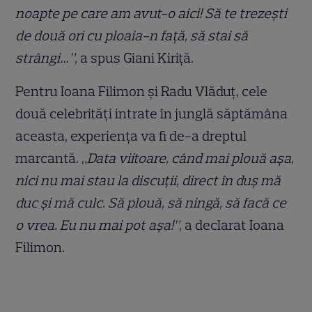
noapte pe care am avut-o aici! Să te trezești
de două ori cu ploaia-n față, să stai să
strângi…”,
a spus Giani Kiriță.
Pentru Ioana Filimon și Radu Vlăduț, cele
două celebrități intrate în junglă săptămâna
aceasta, experiența va fi de-a dreptul
marcantă. „
Data viitoare, când mai plouă așa,
nici nu mai stau la discuții, direct în duș mă
duc și mă culc. Să plouă, să ningă, să facă ce
o vrea. Eu nu mai pot așa!”
, a declarat Ioana
Filimon.