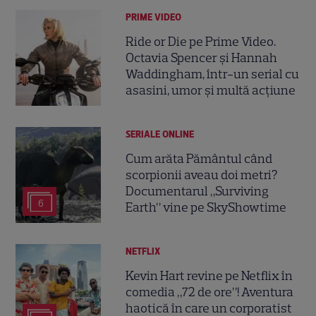
PRIME VIDEO
Ride or Die pe Prime Video.
Octavia Spencer și Hannah
Waddingham, într-un serial cu
asasini, umor și multă acțiune
SERIALE ONLINE
Cum arăta Pământul când
scorpionii aveau doi metri?
Documentarul „Surviving
6
Earth” vine pe SkyShowtime
NETFLIX
Kevin Hart revine pe Netflix în
comedia „72 de ore”! Aventura
haotică în care un corporatist