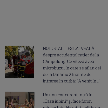
NOI DETALII IES LA IVEALĂ
despre accidentul rutier de la
Câmpulung. Ce viteză avea
microbuzul în care se aflau cei
de la Dinamo 2 înainte de
intrarea în curbă: "A venit în..."
Un nou concurent intră în
„Casa iubirii” și face furori
printre fete! Nu ratați ediția de