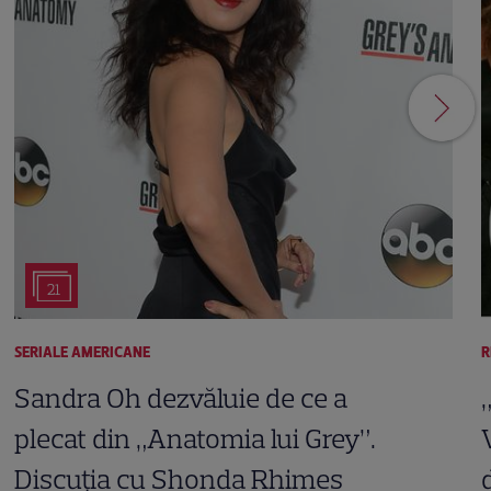
21
SERIALE AMERICANE
R
Sandra Oh dezvăluie de ce a
plecat din „Anatomia lui Grey”.
Discuția cu Shonda Rhimes