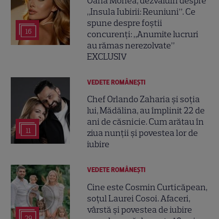
Oana Monea, dezvăluiri despre
„Insula Iubirii: Reuniuni”. Ce
spune despre foștii
16
concurenți: „Anumite lucruri
au rămas nerezolvate”
EXCLUSIV
VEDETE ROMÂNEŞTI
Chef Orlando Zaharia și soția
lui, Mădălina, au împlinit 22 de
ani de căsnicie. Cum arătau în
11
ziua nunții și povestea lor de
iubire
VEDETE ROMÂNEŞTI
Cine este Cosmin Curticăpean,
soțul Laurei Cosoi. Afaceri,
vârstă și povestea de iubire
29