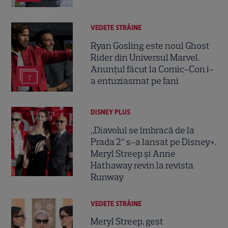
VEDETE STRĂINE
Ryan Gosling este noul Ghost
Rider din Universul Marvel.
Anunțul făcut la Comic-Con i-
7
a entuziasmat pe fani
DISNEY PLUS
„Diavolul se îmbracă de la
Prada 2” s-a lansat pe Disney+.
Meryl Streep și Anne
Hathaway revin la revista
Runway
VEDETE STRĂINE
Meryl Streep, gest