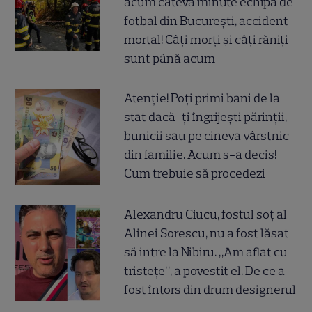
acum câteva minute echipa de
fotbal din București, accident
mortal! Câți morți și câți răniți
sunt până acum
Atenție! Poți primi bani de la
stat dacă-ți îngrijești părinții,
bunicii sau pe cineva vârstnic
din familie. Acum s-a decis!
Cum trebuie să procedezi
Alexandru Ciucu, fostul soț al
Alinei Sorescu, nu a fost lăsat
să intre la Nibiru. „Am aflat cu
tristețe”, a povestit el. De ce a
fost întors din drum designerul