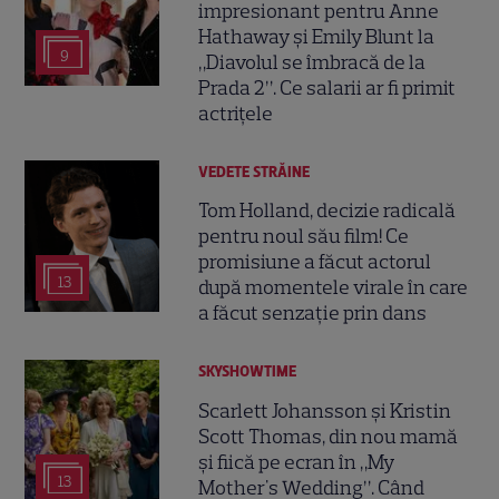
impresionant pentru Anne
Hathaway și Emily Blunt la
9
„Diavolul se îmbracă de la
Prada 2”. Ce salarii ar fi primit
actrițele
VEDETE STRĂINE
Tom Holland, decizie radicală
pentru noul său film! Ce
promisiune a făcut actorul
13
după momentele virale în care
a făcut senzație prin dans
SKYSHOWTIME
Scarlett Johansson și Kristin
Scott Thomas, din nou mamă
și fiică pe ecran în „My
13
Mother's Wedding”. Când