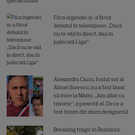
Fiica legendei și-a făcut
debutul în televiziune: „Dacă
nu te văd în direct, dau în
judecată Liga!”
Alexandru Ciucu, fostul soț al
Alinei Sorescu, nu a fost lăsat
să intre la Nibiru. „Am aflat cu
tristețe”, a povestit el. De ce a
fost întors din drum designerul
Breaking tragic în România: