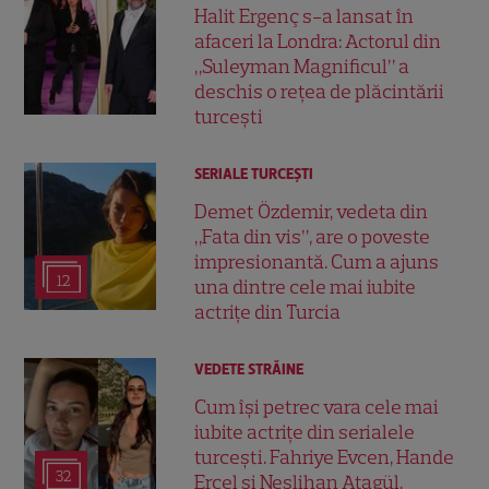
Halit Ergenç s-a lansat în
afaceri la Londra: Actorul din
„Suleyman Magnificul” a
deschis o rețea de plăcintării
turcești
SERIALE TURCEŞTI
Demet Özdemir, vedeta din
„Fata din vis”, are o poveste
impresionantă. Cum a ajuns
12
una dintre cele mai iubite
actrițe din Turcia
VEDETE STRĂINE
Cum își petrec vara cele mai
iubite actrițe din serialele
turcești. Fahriye Evcen, Hande
32
Erçel și Neslihan Atagül,