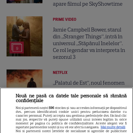
apare filmul pe SkyShowtime
PRIME VIDEO
Jamie Campbell Bower, starul
din „Stranger Things”, intră în
universul „Stăpânul Inelelor”.
9
Ce rol legendar va interpreta în
sezonul 3
NETFLIX
„Palatul de Est”, noul fenomen
coreean de pe Netflix: Regele
Nouă ne pasă ca datele tale personale să rămână
blestemat, fantomele și
confidențiale
5
exorcistul care sfidează
Noi și partenerii noștri
596
stocăm și/sau accesăm informații pe dispozitivul
moartea
dvs., precum identificatorii cookie unici pentru prelucrarea datelor cu
caracter personal. Puteți accepta sau gestiona preferințele dvs. făcând clic
mai jos, respectiv vă puteți opune utilizării unui interes legitim în orice
moment pe pagina cu politica de confidențialitate. Aceste alegeri vor fi
PRIME VIDEO
raportate partenerilor noștri și nu vă vor afecta navigarea.
Mai multe detalii
Noi si partenerii nostri (retelele de socializare si agentiile de publicitate