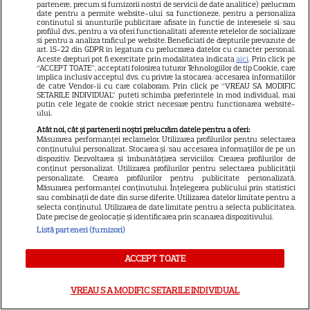
partenere, precum si furnizorii nostri de servicii de date analitice) prelucram
Când „Fălci” se întâlnește cu
date pentru a permite website-ului sa functioneze, pentru a personaliza
„Coborâre întunecată”:
continutul si anunturile publicitare afisate in functie de interesele si/sau
profilul dvs., pentru a va oferi functionalitati aferente retelelor de socializare
Producția claustrofobă de pe
si pentru a analiza traficul pe website. Beneficiati de drepturile prevazute de
art. 15-22 din GDPR in legatura cu prelucrarea datelor cu caracter personal.
Prime Video ce nu trebuie
Aceste drepturi pot fi exercitate prin modalitatea indicata
aici
. Prin click pe
“ACCEPT TOATE”, acceptati folosirea tuturor Tehnologiilor de tip Cookie, care
ratată
implica inclusiv acceptul dvs. cu privire la stocarea/accesarea informatiilor
de catre Vendor-ii cu care colaboram. Prin click pe “VREAU SA MODIFIC
SETARILE INDIVIDUAL” puteti schimba preferintele in mod individual, mai
putin cele legate de cookie strict necesare pentru functionarea website-
ului.
Atât noi, cât și partenerii noștri prelucrăm datele pentru a oferi:
ŞTIRI
Măsurarea performanței reclamelor. Utilizarea profilurilor pentru selectarea
conținutului personalizat. Stocarea și/sau accesarea informațiilor de pe un
dispozitiv. Dezvoltarea și îmbunătățirea serviciilor. Crearea profilurilor de
conținut personalizat. Utilizarea profilurilor pentru selectarea publicității
personalizate. Crearea profilurilor pentru publicitate personalizată.
Măsurarea performanței conținutului. Înțelegerea publicului prin statistici
sau combinații de date din surse diferite. Utilizarea datelor limitate pentru a
VEDETE STRĂINE
selecta conținutul. Utilizarea de date limitate pentru a selecta publicitatea.
Date precise de geolocație și identificarea prin scanarea dispozitivului.
O mai ții minte pe mama lui
Listă parteneri (furnizori)
Stifler din „American Pie”?
Jennifer Coolidge, la 64 de ani,
ACCEPT TOATE
7
dezvăluie greșeala pe care o
regretă și astăzi
VREAU SA MODIFIC SETARILE INDIVIDUAL