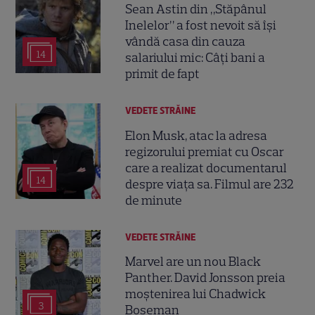
Sean Astin din „Stăpânul
Inelelor” a fost nevoit să își
vândă casa din cauza
14
salariului mic: Câți bani a
primit de fapt
VEDETE STRĂINE
Elon Musk, atac la adresa
regizorului premiat cu Oscar
care a realizat documentarul
14
despre viața sa. Filmul are 232
de minute
VEDETE STRĂINE
Marvel are un nou Black
Panther. David Jonsson preia
moștenirea lui Chadwick
3
Boseman