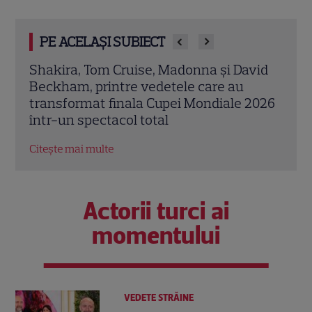
PE ACELAȘI SUBIECT
vid
Show în stil Super Bowl la finala Spania –
Febr
Argentina! Ce post TV îl difuzează, în loc
în B
2026
de Antena 1
cele
Citește mai multe
Citeș
Actorii turci ai
momentului
VEDETE STRĂINE