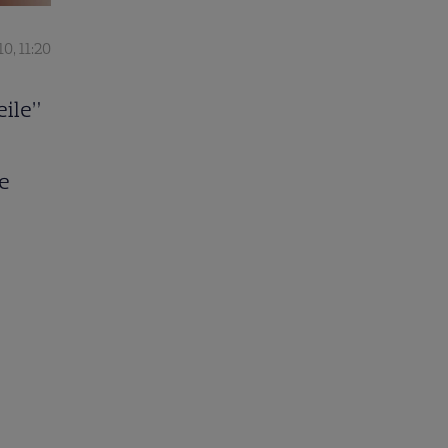
0, 11:20
eile”
me