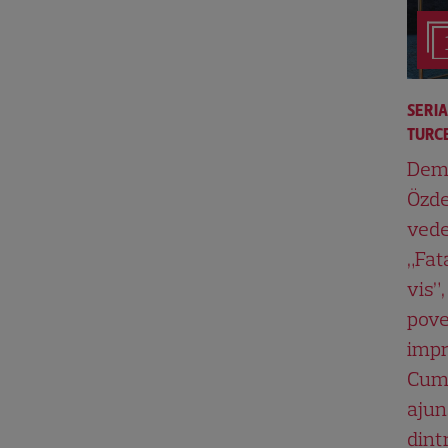
SERI
TURCE
Dem
Özde
vede
„Fat
vis”,
pove
impr
Cum
ajun
dint