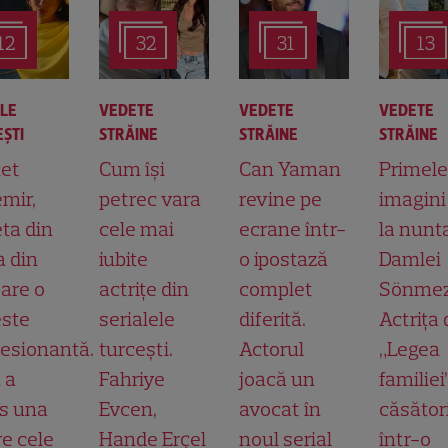
12
32
31
13
ALE
VEDETE
VEDETE
VEDETE
ŞTI
STRĂINE
STRĂINE
STRĂINE
et
Cum își
Can Yaman
Primele
mir,
petrec vara
revine pe
imagini
ta din
cele mai
ecrane într-
la nunt
a din
iubite
o ipostază
Damlei
 are o
actrițe din
complet
Sönmez
ste
serialele
diferită.
Actrița 
esionantă.
turcești.
Actorul
„Legea
 a
Fahriye
joacă un
familiei
s una
Evcen,
avocat în
căsător
re cele
Hande Erçel
noul serial
într-o