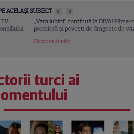
PE ACELAȘI SUBIECT
ara iubirii” continuă la DIVA! Filme romantice în
emieră și povești de dragoste de văzut în august
tește mai multe
torii turci ai
omentului