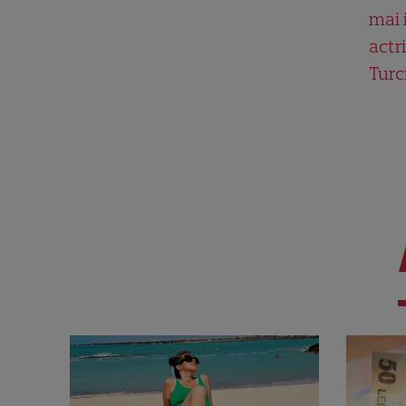
mai 
actri
Turc