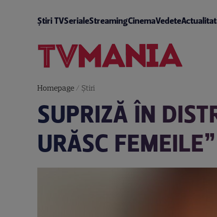
Știri TV
Seriale
Streaming
Cinema
Vedete
Actualita
Homepage
/
Știri
SUPRIZĂ ÎN DIST
URĂSC FEMEILE”