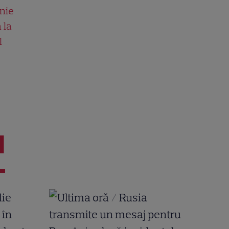
nie
 la
l
I