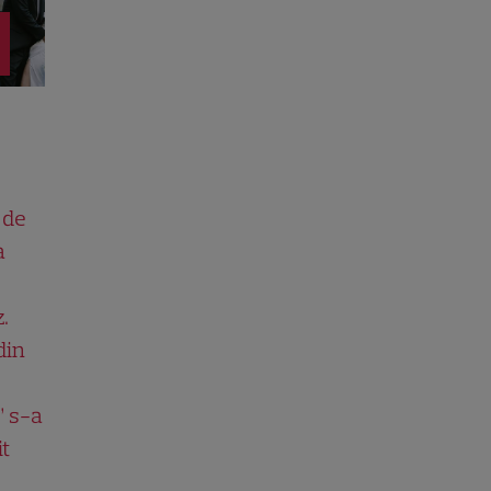
 de
a
.
din
” s-a
it