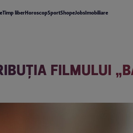
te
Timp liber
Horoscop
Sport
Shop
eJobs
Imobiliare
RIBUŢIA FILMULUI „