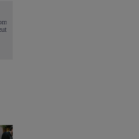
Eva Pavel a început filmările pentru noul sezon „
consilier”. Ce pregătește la Kanal D
Citește mai multe