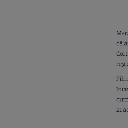
Mara
că a
doi 
regi
Film
înce
cum 
în a
.