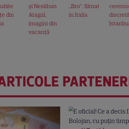
iubite
și Neslihan
„Bro”, filmat
ceremo
țe din
Atagül,
în Italia
discretă
ia
imagini din
Istanbu
vacanță
ARTICOLE PARTENER