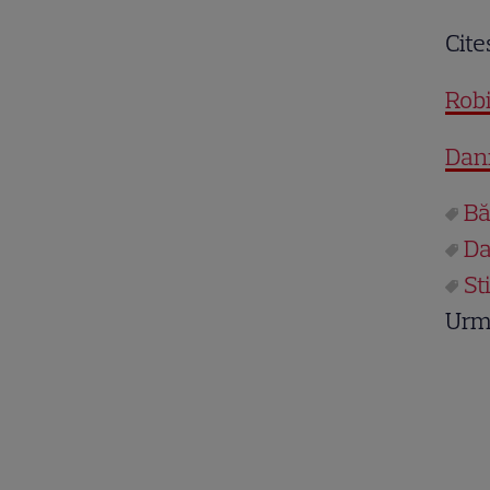
Cite
Robi
Dani
Bă
Da
St
Urm