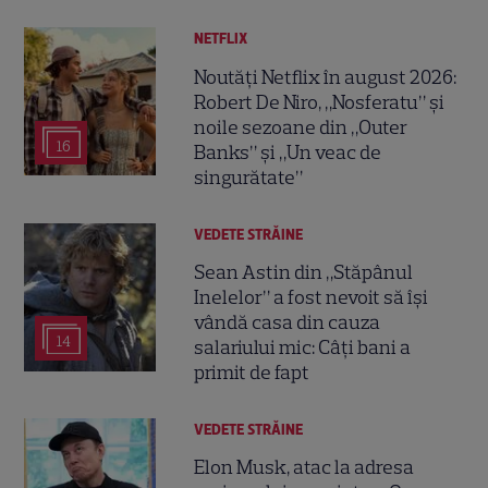
NETFLIX
Noutăți Netflix în august 2026:
Robert De Niro, „Nosferatu” și
noile sezoane din „Outer
16
Banks” și „Un veac de
singurătate”
VEDETE STRĂINE
Sean Astin din „Stăpânul
Inelelor” a fost nevoit să își
vândă casa din cauza
14
salariului mic: Câți bani a
primit de fapt
VEDETE STRĂINE
Elon Musk, atac la adresa