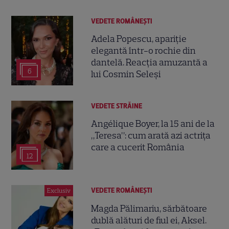
VEDETE ROMÂNEŞTI
Adela Popescu, apariție
elegantă într-o rochie din
dantelă. Reacția amuzantă a
6
lui Cosmin Seleși
VEDETE STRĂINE
Angélique Boyer, la 15 ani de la
„Teresa”: cum arată azi actrița
care a cucerit România
12
VEDETE ROMÂNEŞTI
Exclusiv
Magda Pălimariu, sărbătoare
dublă alături de fiul ei, Aksel.