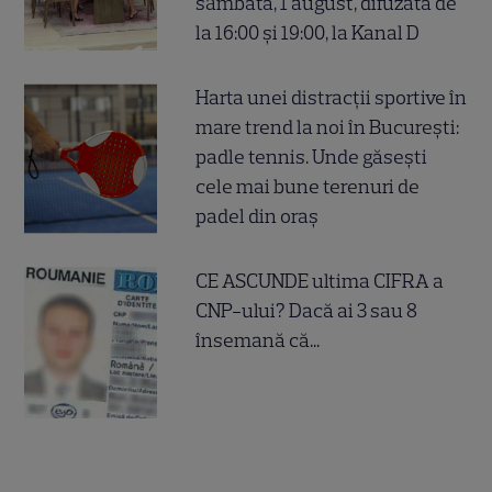
sâmbătă, 1 august, difuzată de
la 16:00 și 19:00, la Kanal D
Harta unei distracții sportive în
mare trend la noi în București:
padle tennis. Unde găsești
cele mai bune terenuri de
padel din oraș
CE ASCUNDE ultima CIFRA a
CNP-ului? Dacă ai 3 sau 8
însemană că...