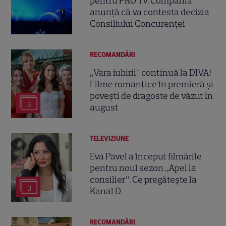
pentru PRO TV. Compania
anunță că va contesta decizia
Consiliului Concurenței
RECOMANDĂRI
„Vara iubirii” continuă la DIVA!
Filme romantice în premieră și
povești de dragoste de văzut în
5
august
TELEVIZIUNE
Eva Pavel a început filmările
pentru noul sezon „Apel la
consilier”. Ce pregătește la
3
Kanal D
RECOMANDĂRI