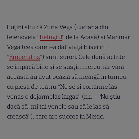
Puţini ştiu că Zuria Vega (Luciana din
telenovela “
Refugiul
” de la Acasă) şi Marimar
Vega (cea care i-a dat viaţă Elisei în
“
Emperatriz
”) sunt surori. Cele două actriţe
se împacă bine şi se susţin mereu, iar vara
aceasta au avut ocazia să meargă în turneu
cu piesa de teatru “No sé si cortarme las
venas o dejármelas largas” (n.r. – “Nu ştiu
dacă să-mi tai venele sau să le las să
crească”), care are succes în Mexic.