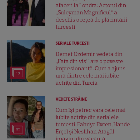
afaceri la Londra: Actorul din
„Suleyman Magnificul” a
deschis o rețea de plăcintării
turcești
SERIALE TURCEŞTI
Demet Özdemir, vedeta din
„Fata din vis”, are o poveste
impresionantă. Cum a ajuns
12
una dintre cele mai iubite
actrițe din Turcia
VEDETE STRĂINE
Cum își petrec vara cele mai
iubite actrițe din serialele
turcești. Fahriye Evcen, Hande
32
Erçel și Neslihan Atagül,
imagini din vacanță