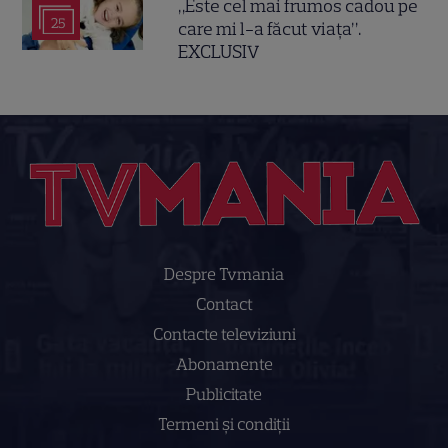
„Este cel mai frumos cadou pe
25
care mi l-a făcut viața”.
EXCLUSIV
Despre Tvmania
Contact
Contacte televiziuni
Abonamente
Publicitate
Termeni și condiții