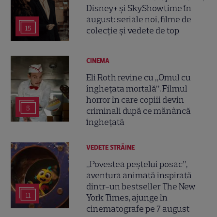
Disney+ și SkyShowtime în
august: seriale noi, filme de
15
colecție și vedete de top
CINEMA
Eli Roth revine cu „Omul cu
înghețata mortală”. Filmul
horror în care copiii devin
5
criminali după ce mănâncă
înghețată
VEDETE STRĂINE
„Povestea peștelui posac”,
aventura animată inspirată
dintr-un bestseller The New
11
York Times, ajunge în
cinematografe pe 7 august