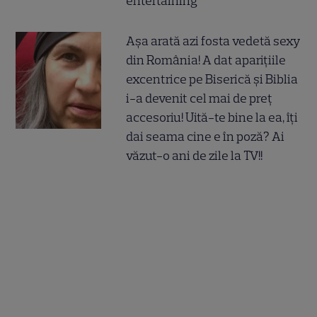
entertaining
Așa arată azi fosta vedetă sexy
din România! A dat aparițiile
excentrice pe Biserică și Biblia
i-a devenit cel mai de preț
accesoriu! Uită-te bine la ea, îți
dai seama cine e în poză? Ai
văzut-o ani de zile la TV!!