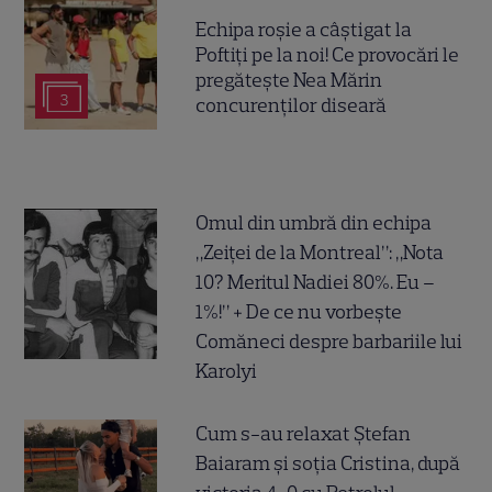
Echipa roșie a câștigat la
Poftiți pe la noi! Ce provocări le
pregătește Nea Mărin
3
concurenților diseară
Omul din umbră din echipa
„Zeiței de la Montreal”: „Nota
10? Meritul Nadiei 80%. Eu –
1%!” + De ce nu vorbește
Comăneci despre barbariile lui
Karolyi
Cum s-au relaxat Ștefan
Baiaram și soția Cristina, după