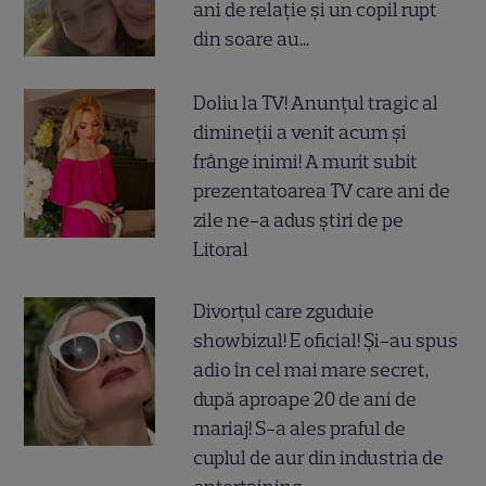
ani de relație și un copil rupt
din soare au...
Doliu la TV! Anunțul tragic al
dimineții a venit acum și
frânge inimi! A murit subit
prezentatoarea TV care ani de
zile ne-a adus știri de pe
Litoral
Divorțul care zguduie
showbizul! E oficial! Și-au spus
adio în cel mai mare secret,
după aproape 20 de ani de
mariaj! S-a ales praful de
cuplul de aur din industria de