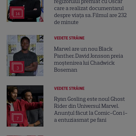
regizorului premiat cu Oscar
care a realizat documentarul
14
despre viața sa. Filmul are 232
de minute
VEDETE STRĂINE
Marvel are un nou Black
Panther. David Jonsson preia
moștenirea lui Chadwick
3
Boseman
VEDETE STRĂINE
Ryan Gosling este noul Ghost
Rider din Universul Marvel.
Anunțul făcut la Comic-Con i-
7
a entuziasmat pe fani