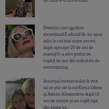
victoria 4-0 cu Petrolul
Divorțul care zguduie
showbizul! E oficial! Și-au spus
adio în cel mai mare secret,
după aproape 20 de ani de
mariaj! S-a ales praful de
cuplul de aur din industria de
entertaining
Anunțul momentului! A vrut
să se știe de la ea! Elena Udrea
și Adrian Alexandrov, după 10
ani de relație și un copil rupt
din soare au...