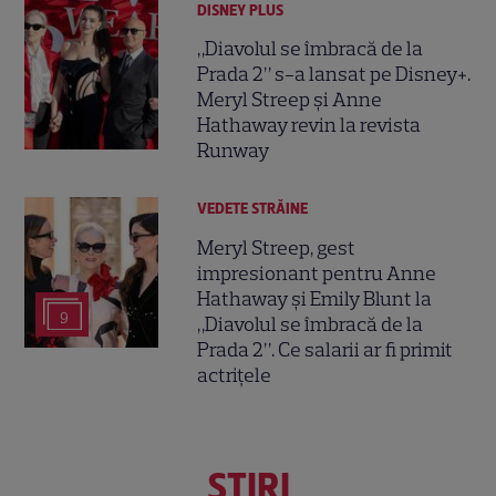
DISNEY PLUS
„Diavolul se îmbracă de la
Prada 2” s-a lansat pe Disney+.
Meryl Streep și Anne
Hathaway revin la revista
Runway
VEDETE STRĂINE
Meryl Streep, gest
impresionant pentru Anne
Hathaway și Emily Blunt la
9
„Diavolul se îmbracă de la
Prada 2”. Ce salarii ar fi primit
actrițele
ŞTIRI