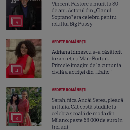
Vincent Pastore a murit la 80
de ani. Actorul din „Clanul
Soprano” era celebru pentru
4
rolul lui Big Pussy
VEDETE ROMÂNEŞTI
Adriana Irimescu s-a căsătorit
în secret cu Marc Borțun.
Primele imagini de la cununia
11
civilă a actriței din „Trafic”
VEDETE ROMÂNEŞTI
Sarah, fiica Ancăi Serea, pleacă
în Italia. Cât costă studiile la
celebra școală de modă din
8
Milano: peste 68.000 de euro în
trei ani