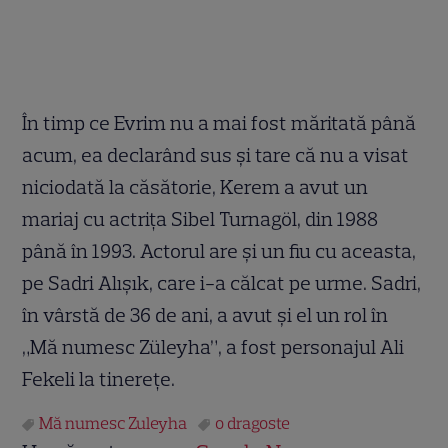
În timp ce Evrim nu a mai fost măritată până
acum, ea declarând sus și tare că nu a visat
niciodată la căsătorie, Kerem a avut un
mariaj cu actrița Sibel Turnagöl, din 1988
până în 1993. Actorul are și un fiu cu aceasta,
pe Sadri Alışık, care i-a călcat pe urme. Sadri,
în vârstă de 36 de ani, a avut și el un rol în
„Mă numesc Züleyha”, a fost personajul Ali
Fekeli la tinerețe.
Mă numesc Zuleyha
o dragoste