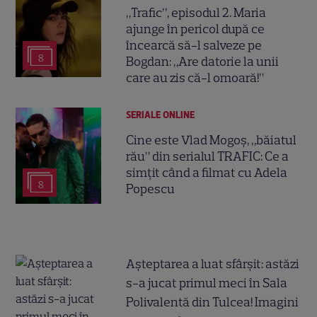
„Trafic”, episodul 2. Maria
ajunge în pericol după ce
încearcă să-l salveze pe
8
Bogdan: „Are datorie la unii
care au zis că-l omoară!”
SERIALE ONLINE
Cine este Vlad Mogoș, „băiatul
rău” din serialul TRAFIC: Ce a
simțit când a filmat cu Adela
8
Popescu
Așteptarea a luat sfârșit: astăzi
s-a jucat primul meci în Sala
Polivalentă din Tulcea! Imagini