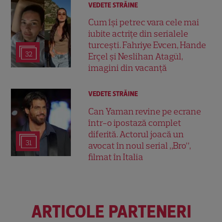
VEDETE STRĂINE
Cum își petrec vara cele mai
iubite actrițe din serialele
turcești. Fahriye Evcen, Hande
32
Erçel și Neslihan Atagül,
imagini din vacanță
VEDETE STRĂINE
Can Yaman revine pe ecrane
într-o ipostază complet
diferită. Actorul joacă un
31
avocat în noul serial „Bro”,
filmat în Italia
ARTICOLE PARTENERI