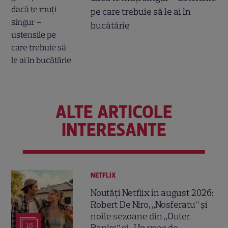
pe care trebuie să le ai în
bucătărie
ALTE ARTICOLE
INTERESANTE
NETFLIX
Noutăți Netflix în august 2026:
Robert De Niro, „Nosferatu” și
noile sezoane din „Outer
16