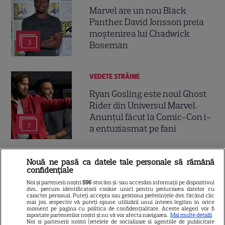
Marvel are un nou Black
Panther. David Jonsson preia
moștenirea lui Chadwick
3
Boseman
VEDETE STRĂINE
Ryan Gosling este noul Ghost
Rider din Universul Marvel.
Anunțul făcut la Comic-Con i-
7
a entuziasmat pe fani
DISNEY PLUS
Nouă ne pasă ca datele tale personale să rămână
confidențiale
„Diavolul se îmbracă de la
Noi și partenerii noștri
596
stocăm și/sau accesăm informații pe dispozitivul
Prada 2” s-a lansat pe Disney+.
dvs., precum identificatorii cookie unici pentru prelucrarea datelor cu
caracter personal. Puteți accepta sau gestiona preferințele dvs. făcând clic
Meryl Streep și Anne
mai jos, respectiv vă puteți opune utilizării unui interes legitim în orice
moment pe pagina cu politica de confidențialitate. Aceste alegeri vor fi
Hathaway revin la revista
raportate partenerilor noștri și nu vă vor afecta navigarea.
Mai multe detalii
Noi si partenerii nostri (retelele de socializare si agentiile de publicitate
Runway