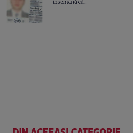
însemană că...
DIN ACEEAȘI CATEGORIE