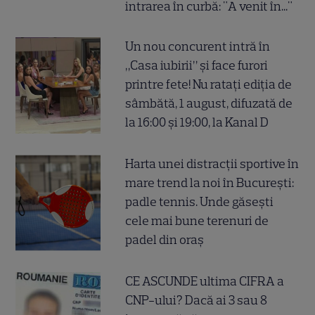
intrarea în curbă: "A venit în..."
Un nou concurent intră în
„Casa iubirii” și face furori
printre fete! Nu ratați ediția de
sâmbătă, 1 august, difuzată de
la 16:00 și 19:00, la Kanal D
Harta unei distracții sportive în
mare trend la noi în București:
padle tennis. Unde găsești
cele mai bune terenuri de
padel din oraș
CE ASCUNDE ultima CIFRA a
CNP-ului? Dacă ai 3 sau 8