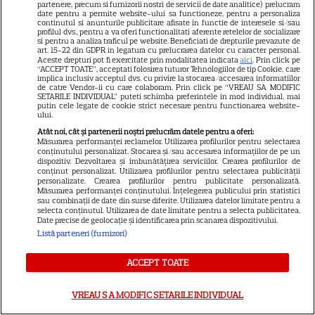
partenere, precum si furnizorii nostri de servicii de date analitice) prelucram
date pentru a permite website-ului sa functioneze, pentru a personaliza
continutul si anunturile publicitare afisate in functie de interesele si/sau
profilul dvs., pentru a va oferi functionalitati aferente retelelor de socializare
VEDETE STRĂINE
si pentru a analiza traficul pe website. Beneficiati de drepturile prevazute de
art. 15-22 din GDPR in legatura cu prelucrarea datelor cu caracter personal.
Meryl Streep, gest
Aceste drepturi pot fi exercitate prin modalitatea indicata
aici
. Prin click pe
“ACCEPT TOATE”, acceptati folosirea tuturor Tehnologiilor de tip Cookie, care
impresionant pentru Anne
implica inclusiv acceptul dvs. cu privire la stocarea/accesarea informatiilor
de catre Vendor-ii cu care colaboram. Prin click pe “VREAU SA MODIFIC
Hathaway și Emily Blunt la
SETARILE INDIVIDUAL” puteti schimba preferintele in mod individual, mai
9
„Diavolul se îmbracă de la
putin cele legate de cookie strict necesare pentru functionarea website-
ului.
Prada 2”. Ce salarii ar fi primit
Atât noi, cât și partenerii noștri prelucrăm datele pentru a oferi:
actrițele
Măsurarea performanței reclamelor. Utilizarea profilurilor pentru selectarea
conținutului personalizat. Stocarea și/sau accesarea informațiilor de pe un
dispozitiv. Dezvoltarea și îmbunătățirea serviciilor. Crearea profilurilor de
conținut personalizat. Utilizarea profilurilor pentru selectarea publicității
VEDETE STRĂINE
personalizate. Crearea profilurilor pentru publicitate personalizată.
Măsurarea performanței conținutului. Înțelegerea publicului prin statistici
Tom Holland, decizie radicală
sau combinații de date din surse diferite. Utilizarea datelor limitate pentru a
selecta conținutul. Utilizarea de date limitate pentru a selecta publicitatea.
pentru noul său film! Ce
Date precise de geolocație și identificarea prin scanarea dispozitivului.
promisiune a făcut actorul
Listă parteneri (furnizori)
13
după momentele virale în care
ACCEPT TOATE
a făcut senzație prin dans
VREAU SA MODIFIC SETARILE INDIVIDUAL
SKYSHOWTIME