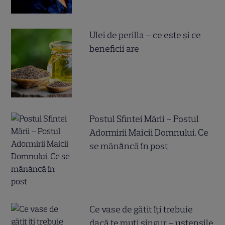
Ulei de perilla – ce este și ce
beneficii are
Postul Sfintei Mării – Postul
Adormirii Maicii Domnului. Ce
se mănâncă în post
Ce vase de gătit îți trebuie
dacă te muți singur – ustensile