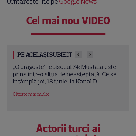
Urmărește-ne pe
Google News
Cel mai nou VIDEO
PE ACELAȘI SUBIECT
ste
„O dragoste”, episodul 73 (17 iunie 2026):
O dr
 se
Fatih pune la cale răzbunarea la Kanal D
Plan
Citește mai multe
Citeș
Actorii turci ai