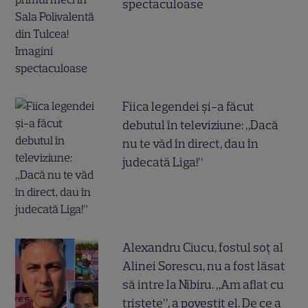
spectaculoase
Fiica legendei și-a făcut
debutul în televiziune: „Dacă
nu te văd în direct, dau în
judecată Liga!”
Alexandru Ciucu, fostul soț al
Alinei Sorescu, nu a fost lăsat
să intre la Nibiru. „Am aflat cu
tristețe”, a povestit el. De ce a