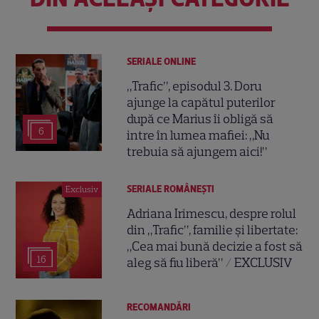
SERIALE ONLINE
„Trafic”, episodul 3. Doru
ajunge la capătul puterilor
după ce Marius îi obligă să
6
intre în lumea mafiei: „Nu
trebuia să ajungem aici!”
SERIALE ROMÂNEŞTI
Exclusiv
Adriana Irimescu, despre rolul
din „Trafic”, familie și libertate:
„Cea mai bună decizie a fost să
16
aleg să fiu liberă” / EXCLUSIV
RECOMANDĂRI