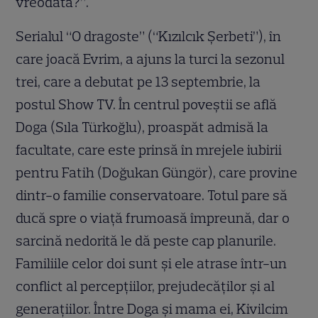
vreodată?”.
Serialul “O dragoste” (“Kızılcık Şerbeti”), în
care joacă Evrim, a ajuns la turci la sezonul
trei, care a debutat pe 13 septembrie, la
postul Show TV. În centrul poveștii se află
Doga (Sıla Türkoğlu), proaspăt admisă la
facultate, care este prinsă în mrejele iubirii
pentru Fatih (Doğukan Güngör), care provine
dintr-o familie conservatoare. Totul pare să
ducă spre o viață frumoasă împreună, dar o
sarcină nedorită le dă peste cap planurile.
Familiile celor doi sunt și ele atrase într-un
conflict al percepțiilor, prejudecăților și al
generațiilor. Între Doga și mama ei, Kivilcim