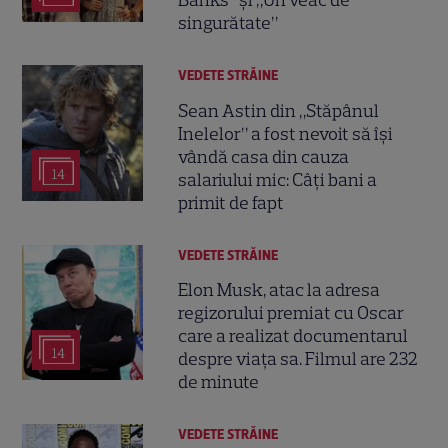
Banks” și „Un veac de
singurătate”
VEDETE STRĂINE
Sean Astin din „Stăpânul
Inelelor” a fost nevoit să își
vândă casa din cauza
14
salariului mic: Câți bani a
primit de fapt
VEDETE STRĂINE
Elon Musk, atac la adresa
regizorului premiat cu Oscar
care a realizat documentarul
14
despre viața sa. Filmul are 232
de minute
VEDETE STRĂINE