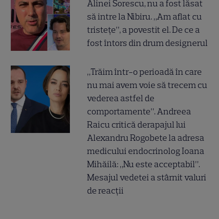
Alinei Sorescu, nu a fost lăsat
să intre la Nibiru. „Am aflat cu
tristețe”, a povestit el. De ce a
fost întors din drum designerul
„Trăim într-o perioadă în care
nu mai avem voie să trecem cu
vederea astfel de
comportamente”. Andreea
Raicu critică derapajul lui
Alexandru Rogobete la adresa
medicului endocrinolog Ioana
Mihăilă: „Nu este acceptabil”.
Mesajul vedetei a stârnit valuri
de reacții