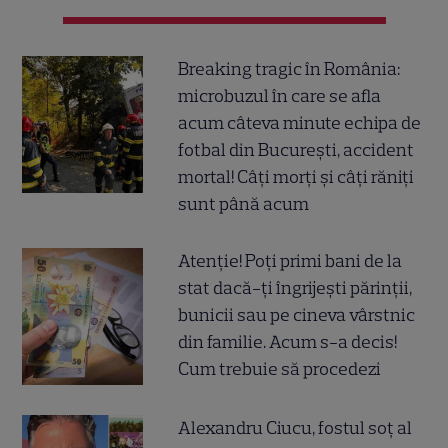
Breaking tragic în România:
microbuzul în care se afla
acum câteva minute echipa de
fotbal din București, accident
mortal! Câți morți și câți răniți
sunt până acum
Atenție! Poți primi bani de la
stat dacă-ți îngrijești părinții,
bunicii sau pe cineva vârstnic
din familie. Acum s-a decis!
Cum trebuie să procedezi
Alexandru Ciucu, fostul soț al