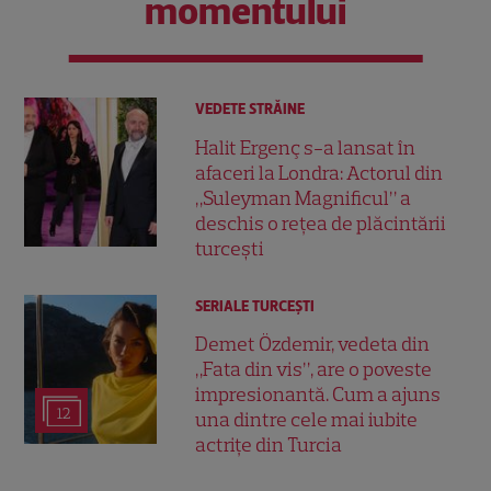
momentului
VEDETE STRĂINE
Halit Ergenç s-a lansat în
afaceri la Londra: Actorul din
„Suleyman Magnificul” a
deschis o rețea de plăcintării
turcești
SERIALE TURCEŞTI
Demet Özdemir, vedeta din
„Fata din vis”, are o poveste
impresionantă. Cum a ajuns
12
una dintre cele mai iubite
actrițe din Turcia