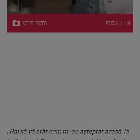
VEZI
FOTO
POZA
1 / 9
„
Hai să vă arăt cum m-au așteptat acasă, la