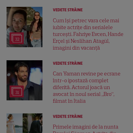
VEDETE STRĂINE
Cum își petrec vara cele mai
iubite actrițe din serialele
turcești. Fahriye Evcen, Hande
32
Erçel și Neslihan Atagül,
imagini din vacanță
VEDETE STRĂINE
Can Yaman revine pe ecrane
într-o ipostază complet
diferită. Actorul joacă un
31
avocat în noul serial „Bro”,
filmat în Italia
VEDETE STRĂINE
Primele imagini de la nunta