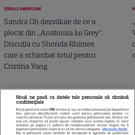
SERIALE AMERICANE
R
Sandra Oh dezvăluie de ce a
plecat din „Anatomia lui Grey”.
Discuția cu Shonda Rhimes
care a schimbat totul pentru
Cristina Yang
ARTICOLE PARTENERI
Nouă ne pasă ca datele tale personale să rămână
confidențiale
Noi și partenerii noștri
596
stocăm și/sau accesăm informații pe dispozitivul
dvs., precum identificatorii cookie unici pentru prelucrarea datelor cu
caracter personal. Puteți accepta sau gestiona preferințele dvs. făcând clic
mai jos, respectiv vă puteți opune utilizării unui interes legitim în orice
Horoscop Urania | Previziuni
moment pe pagina cu politica de confidențialitate. Aceste alegeri vor fi
raportate partenerilor noștri și nu vă vor afecta navigarea.
Mai multe detalii
astrologice pentru perioada 1 –
Noi si partenerii nostri (retelele de socializare si agentiile de publicitate