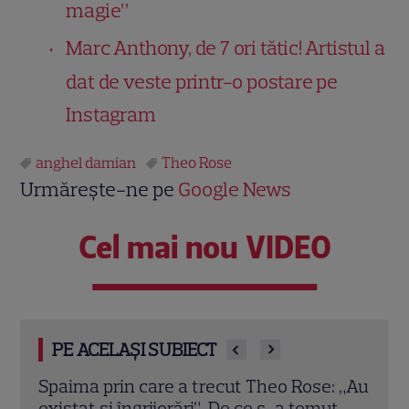
magie”
Marc Anthony, de 7 ori tătic! Artistul a
dat de veste printr-o postare pe
Instagram
anghel damian
Theo Rose
Urmărește-ne pe
Google News
Cel mai nou VIDEO
PE ACELAȘI SUBIECT
: „Au
Câți bani au primit, de fapt, Nuțu și Sile
„Căm
t
Cămătaru pentru serialul de pe VOYO și
răzb