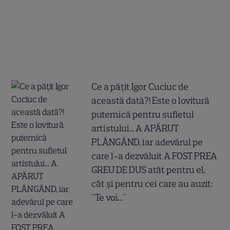
Ce a pățit Igor Cuciuc de
această dată?! Este o lovitură
puternică pentru sufletul
artistului... A APĂRUT
PLÂNGÂND, iar adevărul pe
care l-a dezvăluit A FOST PREA
GREU DE DUS atât pentru el,
cât și pentru cei care au auzit:
"Te voi..."