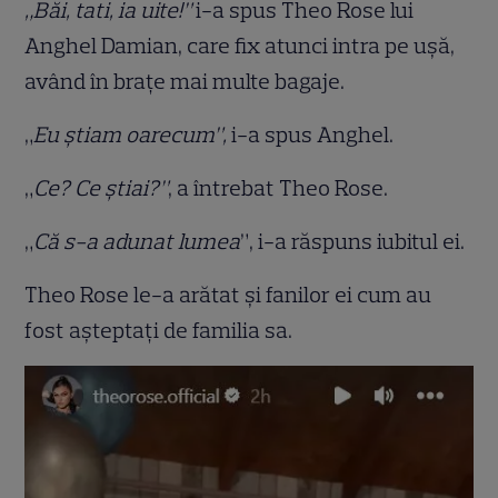
„Băi, tati, ia uite!”
i-a spus Theo Rose lui
Anghel Damian, care fix atunci intra pe ușă,
având în brațe mai multe bagaje.
„
Eu știam oarecum”,
i-a spus Anghel.
„
Ce? Ce știai?”
, a întrebat Theo Rose.
„
Că s-a adunat lumea
”, i-a răspuns iubitul ei.
Theo Rose le-a arătat și fanilor ei cum au
fost așteptați de familia sa.