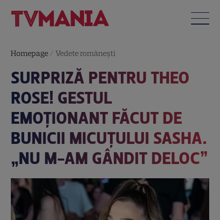
Homepage
/
Vedete româneşti
SURPRIZĂ PENTRU THEO
ROSE! GESTUL
EMOȚIONANT FĂCUT DE
BUNICII MICUȚULUI SASHA.
„NU M-AM GÂNDIT DELOC”