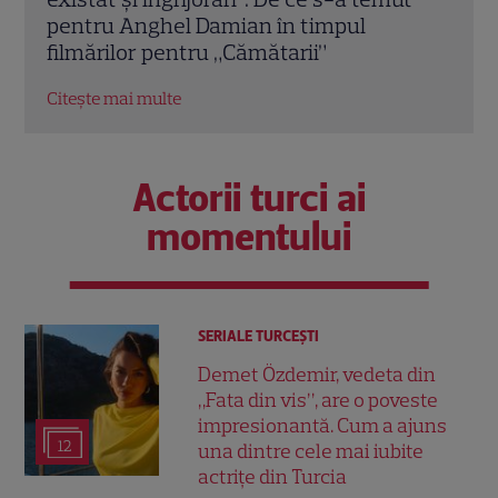
PRO TV? Anghel Damian a dezvăluit
Cămă
suma incredibilă
Citeș
Citește mai multe
Actorii turci ai
momentului
SERIALE TURCEŞTI
Demet Özdemir, vedeta din
„Fata din vis”, are o poveste
impresionantă. Cum a ajuns
12
una dintre cele mai iubite
actrițe din Turcia