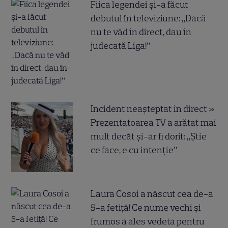
Fiica legendei și-a făcut
debutul în televiziune: „Dacă
nu te văd în direct, dau în
judecată Liga!”
Incident neașteptat în direct »
Prezentatoarea TV a arătat mai
mult decât și-ar fi dorit: „Știe
ce face, e cu intenție”
Laura Cosoi a născut cea de-a
5-a fetiță! Ce nume vechi și
frumos a ales vedeta pentru