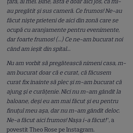
țară, ai mei. Bine, asta e doar aici jos, că mi-
au pregătit și sus cameră. Ce frumos! Ne-au
făcut niște prieteni de aici din zonă care se
ocupă cu aranjamente pentru evenimente,
dar foarte frumos! (…) Ce ne-am bucurat noi
când am ieșit din spital…
Nu am vorbit să pregătească nimeni casa, m-
am bucurat doar că e curat, că făcusem
curat fix înainte să plec și m-am bucurat că
ajung și e curățenie. Nici nu m-am gândit la
baloane, deși eu am mai făcut și eu pentru
finuțul meu așa, dar nu m-am gândit deloc.
Ne-a făcut aici frumos! Nașa i-a făcut!
”, a
povestit Theo Rose pe Instagram.