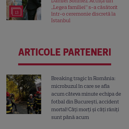
Damlei Sönmez. Actrița din
„Legea familiei” s-a căsătorit
13
într-o ceremonie discretă la
Istanbul
ARTICOLE PARTENERI
Breaking tragic în România:
microbuzul în care se afla
acum câteva minute echipa de
fotbal din București, accident
mortal! Câți morți și câți răniți
sunt până acum