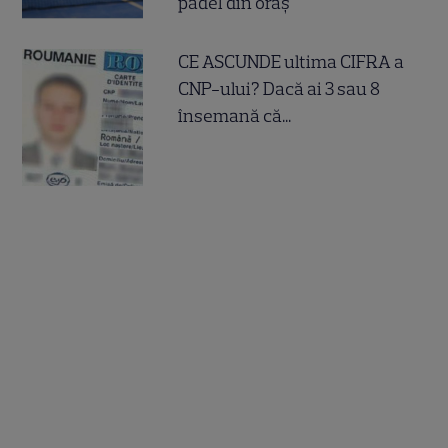
padel din oraș
CE ASCUNDE ultima CIFRA a
CNP-ului? Dacă ai 3 sau 8
însemană că...