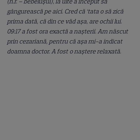
(n.r. – bebelușul), ia uite a început să
gângurească pe aici. Cred că ‘tata o să zică
prima dată, că din ce văd așa, are ochii lui.
09:17 a fost ora exactă a nașterii. Am născut
prin cezariană, pentru că așa mi-a indicat
doamna doctor. A fost o naștere relaxată
.