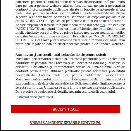
partenere, precum si furnizorii nostri de servicii de date analitice) prelucram
7 august 2026. Venus va intra
date pentru a permite website-ului sa functioneze, pentru a personaliza
continutul si anunturile publicitare afisate in functie de interesele si/sau
în zodia Balanței
profilul dvs., pentru a va oferi functionalitati aferente retelelor de socializare
si pentru a analiza traficul pe website. Beneficiati de drepturile prevazute de
art. 15-22 din GDPR in legatura cu prelucrarea datelor cu caracter personal.
Aceste drepturi pot fi exercitate prin modalitatea indicata
aici
. Prin click pe
“ACCEPT TOATE”, acceptati folosirea tuturor Tehnologiilor de tip Cookie, care
implica inclusiv acceptul dvs. cu privire la stocarea/accesarea informatiilor
de catre Vendor-ii cu care colaboram. Prin click pe “VREAU SA MODIFIC
Tragerile loto din 30 iulie 2026.
SETARILE INDIVIDUAL” puteti schimba preferintele in mod individual, mai
putin cele legate de cookie strict necesare pentru functionarea website-
Numerele câştigătoare
ului.
extrase joi
Atât noi, cât și partenerii noștri prelucrăm datele pentru a oferi:
Măsurarea performanței reclamelor. Utilizarea profilurilor pentru selectarea
conținutului personalizat. Stocarea și/sau accesarea informațiilor de pe un
dispozitiv. Dezvoltarea și îmbunătățirea serviciilor. Crearea profilurilor de
conținut personalizat. Utilizarea profilurilor pentru selectarea publicității
personalizate. Crearea profilurilor pentru publicitate personalizată.
Măsurarea performanței conținutului. Înțelegerea publicului prin statistici
sau combinații de date din surse diferite. Utilizarea datelor limitate pentru a
Postul Sfintei Mării – Postul
selecta conținutul. Utilizarea de date limitate pentru a selecta publicitatea.
Date precise de geolocație și identificarea prin scanarea dispozitivului.
Adormirii Maicii Domnului. Ce
Listă parteneri (furnizori)
se mănâncă în post
ACCEPT TOATE
VREAU SA MODIFIC SETARILE INDIVIDUAL