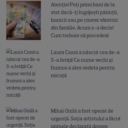
Atenție! Poți primi bani de la
stat dacă-ți îngrijești părinții,
bunicii sau pe cineva vârstnic
din familie. Acum s-a decis!
Cum trebuie să procedezi
Laura Cosoi a născut cea de-a
5-a fetiță! Ce nume vechi și
frumos a ales vedeta pentru
micuță
Mihai Onilă a fost operat de
urgență. Soția artistului a făcut
primele declarații despre