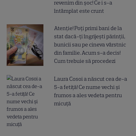
revenim din șoc! Ce i s-a
întâmplat este crunt
Atenție! Poți primi bani de la
stat dacă-ți îngrijești părinții,
bunicii sau pe cineva vârstnic
din familie. Acum s-a decis!
Cum trebuie să procedezi
Laura Cosoi a născut cea de-a
5-a fetiță! Ce nume vechi și
frumos a ales vedeta pentru
micuță