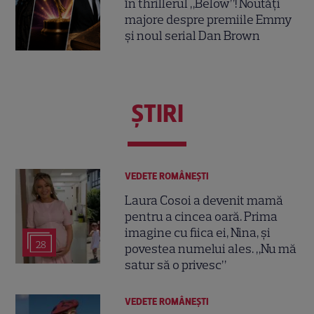
în thrillerul „Below”! Noutăți
majore despre premiile Emmy
și noul serial Dan Brown
ŞTIRI
VEDETE ROMÂNEŞTI
Laura Cosoi a devenit mamă
pentru a cincea oară. Prima
imagine cu fiica ei, Nina, și
28
povestea numelui ales. „Nu mă
satur să o privesc”
VEDETE ROMÂNEŞTI