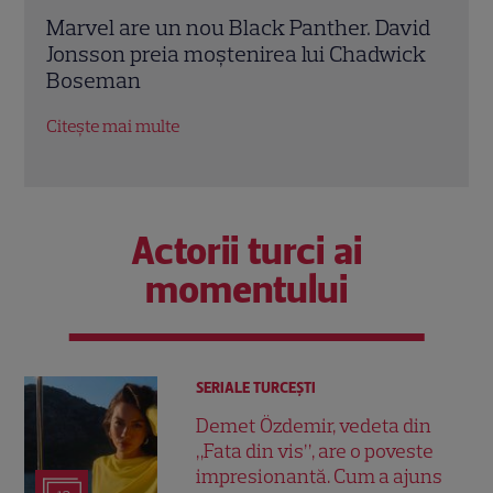
vid
Ryan Gosling este noul Ghost Rider din
Mery
ick
Universul Marvel. Anunțul făcut la
Anne
Comic-Con i-a entuziasmat pe fani
„Dia
salar
Citește mai multe
Citeș
Actorii turci ai
momentului
SERIALE TURCEŞTI
Demet Özdemir, vedeta din
„Fata din vis”, are o poveste
impresionantă. Cum a ajuns