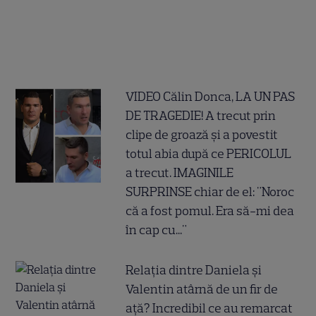
VIDEO Călin Donca, LA UN PAS
DE TRAGEDIE! A trecut prin
clipe de groază și a povestit
totul abia după ce PERICOLUL
a trecut. IMAGINILE
SURPRINSE chiar de el: "Noroc
că a fost pomul. Era să-mi dea
în cap cu..."
Relația dintre Daniela și
Valentin atârnă de un fir de
ață? Incredibil ce au remarcat