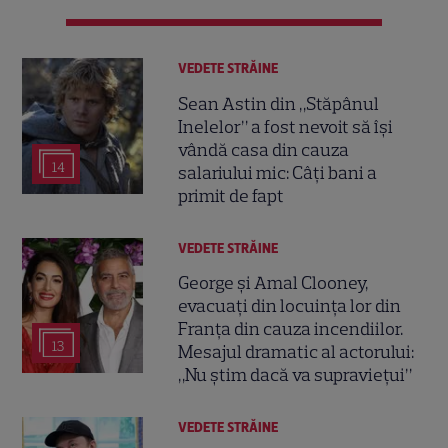
VEDETE STRĂINE
Sean Astin din „Stăpânul
Inelelor” a fost nevoit să își
vândă casa din cauza
14
salariului mic: Câți bani a
primit de fapt
VEDETE STRĂINE
George și Amal Clooney,
evacuați din locuința lor din
Franța din cauza incendiilor.
13
Mesajul dramatic al actorului:
„Nu știm dacă va supraviețui”
VEDETE STRĂINE