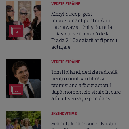
VEDETE STRĂINE
Meryl Streep, gest
impresionant pentru Anne
Hathaway și Emily Blunt la
9
„Diavolul se îmbracă de la
Prada 2”. Ce salarii ar fi primit
actrițele
VEDETE STRĂINE
Tom Holland, decizie radicală
pentru noul său film! Ce
promisiune a făcut actorul
13
după momentele virale în care
a făcut senzație prin dans
SKYSHOWTIME
Scarlett Johansson și Kristin