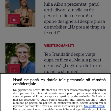
Iulia Albu a prezentat „patul
anti-divorț” din vila sa de
peste 1 milion de euro! Ce
10
spune designerul despre piesa
de mobilier: „Nu prea ai timp să
te cerți”
VEDETE ROMÂNEŞTI
Teo Trandafir, despre viața
după ce fiica ei, Maia, a plecat
de acasă: „Legătura dintre noi
7
nu ne-o ia nimeni”
Nouă ne pasă ca datele tale personale să rămână
confidențiale
VEDETE ROMÂNEŞTI
Noi și partenerii noștri
596
stocăm și/sau accesăm informații pe dispozitivul
dvs., precum identificatorii cookie unici pentru prelucrarea datelor cu
Tora Vasilescu, apariție rară la
caracter personal. Puteți accepta sau gestiona preferințele dvs. făcând clic
mai jos, respectiv vă puteți opune utilizării unui interes legitim în orice
75 de ani. Drama din
moment pe pagina cu politica de confidențialitate. Aceste alegeri vor fi
adolescență care i-a schimbat
raportate partenerilor noștri și nu vă vor afecta navigarea.
Mai multe detalii
Noi si partenerii nostri (retelele de socializare si agentiile de publicitate