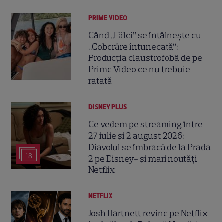
PRIME VIDEO
Când „Fălci” se întâlnește cu
„Coborâre întunecată”:
Producția claustrofobă de pe
Prime Video ce nu trebuie
ratată
DISNEY PLUS
Ce vedem pe streaming între
27 iulie și 2 august 2026:
Diavolul se îmbracă de la Prada
18
2 pe Disney+ și mari noutăți
Netflix
NETFLIX
Josh Hartnett revine pe Netflix