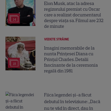
Elon Musk, atac la adresa
regizorului premiat cu Oscar
care a realizat documentarul
14
despre viața sa. Filmul are 232
de minute
VEDETE STRĂINE
Imagini memorabile de la
nunta Prințesei Diana cu
Prințul Charles. Detalii
18
fascinante de la ceremonia
regală din 1981
Fiica legendei și-a făcut
debutul în televiziune: „Dacă
nu te văd în direct, dau în