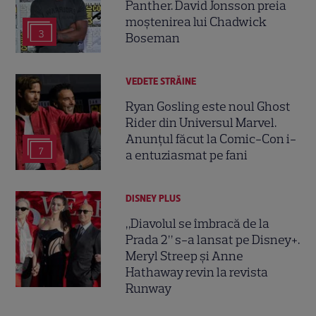
Panther. David Jonsson preia
moștenirea lui Chadwick
3
Boseman
VEDETE STRĂINE
Ryan Gosling este noul Ghost
Rider din Universul Marvel.
Anunțul făcut la Comic-Con i-
7
a entuziasmat pe fani
DISNEY PLUS
„Diavolul se îmbracă de la
Prada 2” s-a lansat pe Disney+.
Meryl Streep și Anne
Hathaway revin la revista
Runway