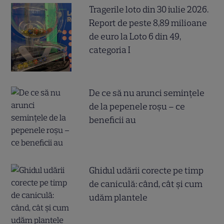
Tragerile loto din 30 iulie 2026.
Report de peste 8,89 milioane
de euro la Loto 6 din 49,
categoria I
De ce să nu arunci semințele
de la pepenele roșu – ce
beneficii au
Ghidul udării corecte pe timp
de caniculă: când, cât şi cum
udăm plantele