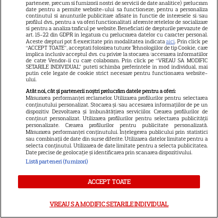
24
viața
partenere, precum si furnizorii nostri de servicii de date analitice) prelucram
date pentru a permite website-ului sa functioneze, pentru a personaliza
continutul si anunturile publicitare afisate in functie de interesele si/sau
profilul dvs., pentru a va oferi functionalitati aferente retelelor de socializare
si pentru a analiza traficul pe website. Beneficiati de drepturile prevazute de
VEDETE ROMÂNEŞTI
art. 15-22 din GDPR in legatura cu prelucrarea datelor cu caracter personal.
Aceste drepturi pot fi exercitate prin modalitatea indicata
aici
. Prin click pe
“ACCEPT TOATE”, acceptati folosirea tuturor Tehnologiilor de tip Cookie, care
Elena Gheorghe, surpriză
implica inclusiv acceptul dvs. cu privire la stocarea/accesarea informatiilor
emoționantă de ziua ei. Ce a
de catre Vendor-ii cu care colaboram. Prin click pe “VREAU SA MODIFIC
SETARILE INDIVIDUAL” puteti schimba preferintele in mod individual, mai
pregătit soțul artistei când
putin cele legate de cookie strict necesare pentru functionarea website-
ului.
15
credea că merge doar la cină
Atât noi, cât și partenerii noștri prelucrăm datele pentru a oferi:
Măsurarea performanței reclamelor. Utilizarea profilurilor pentru selectarea
conținutului personalizat. Stocarea și/sau accesarea informațiilor de pe un
dispozitiv. Dezvoltarea și îmbunătățirea serviciilor. Crearea profilurilor de
TIMP LIBER
conținut personalizat. Utilizarea profilurilor pentru selectarea publicității
personalizate. Crearea profilurilor pentru publicitate personalizată.
Alin Panc și Sandu Pop
Măsurarea performanței conținutului. Înțelegerea publicului prin statistici
sau combinații de date din surse diferite. Utilizarea datelor limitate pentru a
construiesc „satul cultural al
selecta conținutul. Utilizarea de date limitate pentru a selecta publicitatea.
viitorului” în România. Cum va
Date precise de geolocație și identificarea prin scanarea dispozitivului.
3
Listă parteneri (furnizori)
arăta Transylvania Creators
Village
ACCEPT TOATE
VEDETE ROMÂNEŞTI
VREAU SA MODIFIC SETARILE INDIVIDUAL