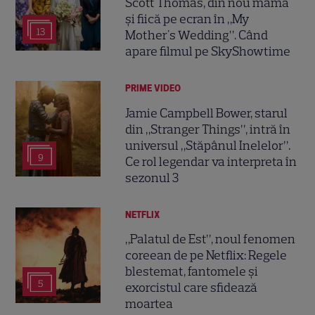
Scott Thomas, din nou mamă
și fiică pe ecran în „My
13
Mother's Wedding”. Când
apare filmul pe SkyShowtime
PRIME VIDEO
Jamie Campbell Bower, starul
din „Stranger Things”, intră în
universul „Stăpânul Inelelor”.
9
Ce rol legendar va interpreta în
sezonul 3
NETFLIX
„Palatul de Est”, noul fenomen
coreean de pe Netflix: Regele
blestemat, fantomele și
5
exorcistul care sfidează
moartea