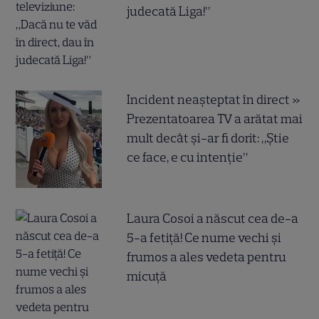
judecată Liga!”
Incident neașteptat în direct »
Prezentatoarea TV a arătat mai
mult decât și-ar fi dorit: „Știe
ce face, e cu intenție”
Laura Cosoi a născut cea de-a
5-a fetiță! Ce nume vechi și
frumos a ales vedeta pentru
micuță