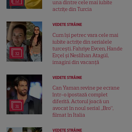
12
una dintre cele mai iubite
actrițe din Turcia
VEDETE STRĂINE
Cum își petrec vara cele mai
iubite actrițe din serialele
turcești. Fahriye Evcen, Hande
32
Erçel și Neslihan Atagül,
imagini din vacanță
VEDETE STRĂINE
Can Yaman revine pe ecrane
într-o ipostază complet
diferită. Actorul joacă un
31
avocat în noul serial „Bro”,
filmat în Italia
VEDETE STRĂINE