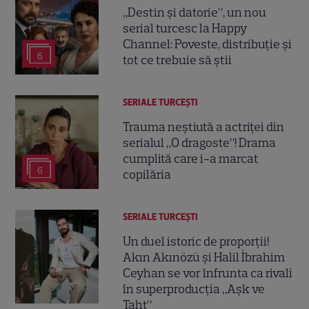
„Destin și datorie”, un nou
serial turcesc la Happy
Channel: Poveste, distribuție și
6
tot ce trebuie să știi
SERIALE TURCEŞTI
Trauma neștiută a actriței din
serialul „O dragoste”! Drama
cumplită care i-a marcat
6
copilăria
SERIALE TURCEŞTI
Un duel istoric de proporții!
Akın Akınözü și Halil İbrahim
Ceyhan se vor înfrunta ca rivali
în superproducția „Aşk ve
Taht”