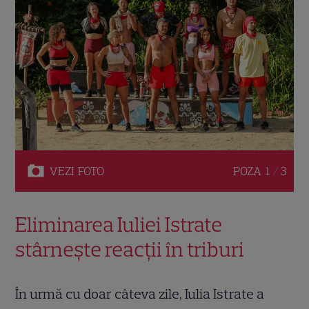
VEZI
FOTO
POZA
1 / 3
Eliminarea Iuliei Istrate
stârnește reacții în triburi
În urmă cu doar câteva zile, Iulia Istrate a