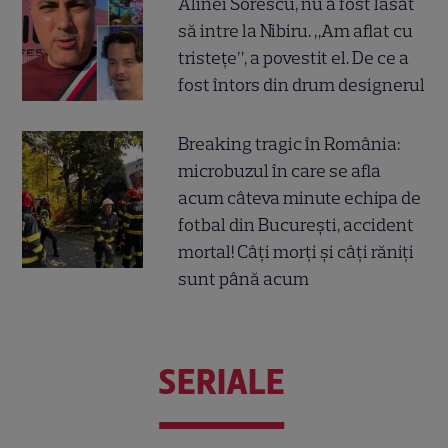
Alinei Sorescu, nu a fost lăsat
să intre la Nibiru. „Am aflat cu
tristețe”, a povestit el. De ce a
fost întors din drum designerul
Breaking tragic în România:
microbuzul în care se afla
acum câteva minute echipa de
fotbal din București, accident
mortal! Câți morți și câți răniți
sunt până acum
SERIALE