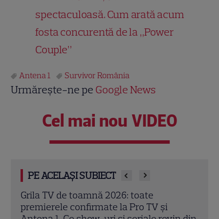
spectaculoasă. Cum arată acum
fosta concurentă de la „Power
Couple”
Antena 1
Survivor România
Urmărește-ne pe
Google News
Cel mai nou VIDEO
PE ACELAȘI SUBIECT
Trei cupluri revin la „Insula Iubirii –
Chel
Reuniuni”. Ce se întâmplă când se
de A
n din
întâlnesc din nou cu Radu Vâlcan
ches