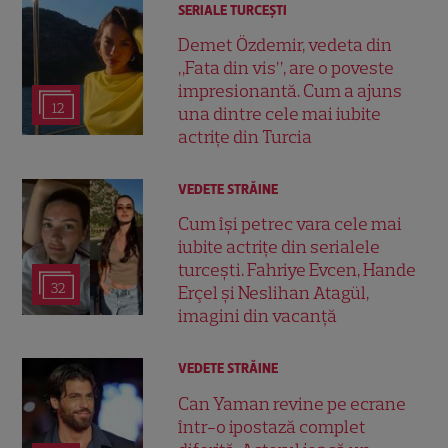
SERIALE TURCEŞTI
Demet Özdemir, vedeta din
„Fata din vis”, are o poveste
impresionantă. Cum a ajuns
12
una dintre cele mai iubite
actrițe din Turcia
VEDETE STRĂINE
Cum își petrec vara cele mai
iubite actrițe din serialele
turcești. Fahriye Evcen, Hande
32
Erçel și Neslihan Atagül,
imagini din vacanță
VEDETE STRĂINE
Can Yaman revine pe ecrane
într-o ipostază complet