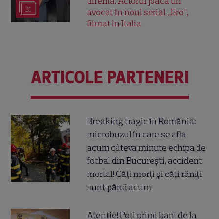
diferită. Actorul joacă un
31
avocat în noul serial „Bro”,
filmat în Italia
ARTICOLE PARTENERI
Breaking tragic în România:
microbuzul în care se afla
acum câteva minute echipa de
fotbal din București, accident
mortal! Câți morți și câți răniți
sunt până acum
Atenție! Poți primi bani de la