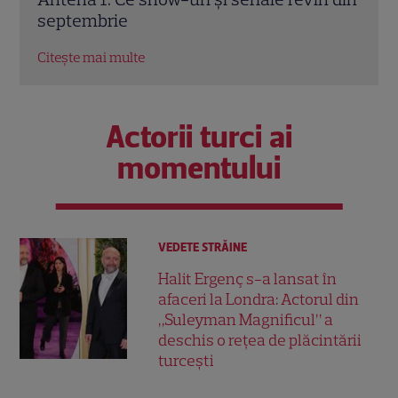
Citește mai multe
Citeș
Actorii turci ai
momentului
VEDETE STRĂINE
Halit Ergenç s-a lansat în
afaceri la Londra: Actorul din
„Suleyman Magnificul” a
deschis o rețea de plăcintării
turcești