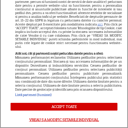
partenere, precum si furnizorii nostri de servicii de date analitice) prelucram
7 august 2026. Venus va intra
date pentru a permite website-ului sa functioneze, pentru a personaliza
continutul si anunturile publicitare afisate in functie de interesele si/sau
în zodia Balanței
profilul dvs., pentru a va oferi functionalitati aferente retelelor de socializare
si pentru a analiza traficul pe website. Beneficiati de drepturile prevazute de
art. 15-22 din GDPR in legatura cu prelucrarea datelor cu caracter personal.
Aceste drepturi pot fi exercitate prin modalitatea indicata
aici
. Prin click pe
“ACCEPT TOATE”, acceptati folosirea tuturor Tehnologiilor de tip Cookie, care
implica inclusiv acceptul dvs. cu privire la stocarea/accesarea informatiilor
de catre Vendor-ii cu care colaboram. Prin click pe “VREAU SA MODIFIC
Loto 6/49 din 2 august 2026.
SETARILE INDIVIDUAL” puteti schimba preferintele in mod individual, mai
putin cele legate de cookie strict necesare pentru functionarea website-
Numerele extrase duminică
ului.
Atât noi, cât și partenerii noștri prelucrăm datele pentru a oferi:
Măsurarea performanței reclamelor. Utilizarea profilurilor pentru selectarea
conținutului personalizat. Stocarea și/sau accesarea informațiilor de pe un
dispozitiv. Dezvoltarea și îmbunătățirea serviciilor. Crearea profilurilor de
conținut personalizat. Utilizarea profilurilor pentru selectarea publicității
personalizate. Crearea profilurilor pentru publicitate personalizată.
Măsurarea performanței conținutului. Înțelegerea publicului prin statistici
sau combinații de date din surse diferite. Utilizarea datelor limitate pentru a
Cum coci vinetele la bloc, fără
selecta conținutul. Utilizarea de date limitate pentru a selecta publicitatea.
Date precise de geolocație și identificarea prin scanarea dispozitivului.
să umpli casa de fum
Listă parteneri (furnizori)
ACCEPT TOATE
VREAU SA MODIFIC SETARILE INDIVIDUAL