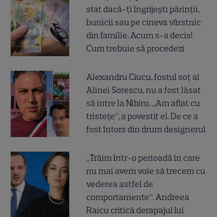
stat dacă-ți îngrijești părinții,
bunicii sau pe cineva vârstnic
din familie. Acum s-a decis!
Cum trebuie să procedezi
Alexandru Ciucu, fostul soț al
Alinei Sorescu, nu a fost lăsat
să intre la Nibiru. „Am aflat cu
tristețe”, a povestit el. De ce a
fost întors din drum designerul
„Trăim într-o perioadă în care
nu mai avem voie să trecem cu
vederea astfel de
comportamente”. Andreea
Raicu critică derapajul lui