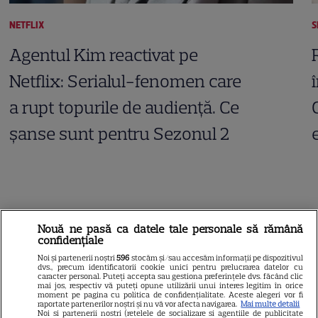
NETFLIX
S
Agentul Kim reactivat pe
Netflix: Serialul-fenomen care
a rupt topurile de audiență. Ce
șanse sunt pentru Sezonul 2
ARTICOLE PARTENERI
Nouă ne pasă ca datele tale personale să rămână
confidențiale
Noi și partenerii noștri
596
stocăm și/sau accesăm informații pe dispozitivul
dvs., precum identificatorii cookie unici pentru prelucrarea datelor cu
caracter personal. Puteți accepta sau gestiona preferințele dvs. făcând clic
mai jos, respectiv vă puteți opune utilizării unui interes legitim în orice
Horoscop Urania | Previziuni
moment pe pagina cu politica de confidențialitate. Aceste alegeri vor fi
raportate partenerilor noștri și nu vă vor afecta navigarea.
Mai multe detalii
astrologice pentru perioada 1 –
Noi si partenerii nostri (retelele de socializare si agentiile de publicitate