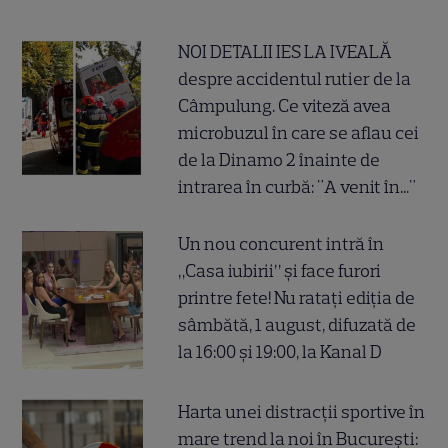
NOI DETALII IES LA IVEALĂ
despre accidentul rutier de la
Câmpulung. Ce viteză avea
microbuzul în care se aflau cei
de la Dinamo 2 înainte de
intrarea în curbă: "A venit în..."
Un nou concurent intră în
„Casa iubirii” și face furori
printre fete! Nu ratați ediția de
sâmbătă, 1 august, difuzată de
la 16:00 și 19:00, la Kanal D
Harta unei distracții sportive în
mare trend la noi în București: