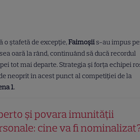
 o ștafetă de excepție,
Faimoșii
s-au impus pe
sea oară la rând, continuând să ducă recordul
pei tot mai departe. Strategia și forța echipei ro
de neoprit în acest punct al competiției de la
ena 1
.
berto și povara imunității
rsonale: cine va fi nominalizat