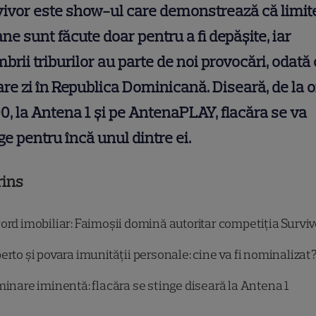
ivor este show-ul care demonstrează că limit
e sunt făcute doar pentru a fi depășite, iar
rii triburilor au parte de noi provocări, odată
are zi în Republica Dominicană. Diseară, de la 
0, la Antena 1 și pe AntenaPLAY, flacăra se va
ge pentru încă unul dintre ei.
rins
ord imobiliar: Faimoșii domină autoritar competiția Surviv
erto și povara imunității personale: cine va fi nominalizat
minare iminentă: flacăra se stinge diseară la Antena 1