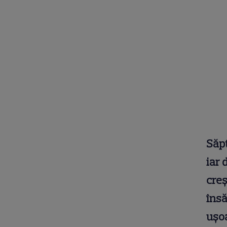
Săpt
iar 
creș
însă
ușoa