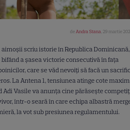
de
Andra Stana
,
29 martie 202
aimoșii scriu istorie în Republica Dominicană,
bifând a șasea victorie consecutivă în fața
oinicilor, care se văd nevoiți să facă un sacrifi
ros. La Antena 1, tensiunea atinge cote maxi
 Adi Vasile va anunța cine părăsește competiț
ivor, într-o seară în care echipa albastră merge
ieră, la vot sub presiunea regulamentului.