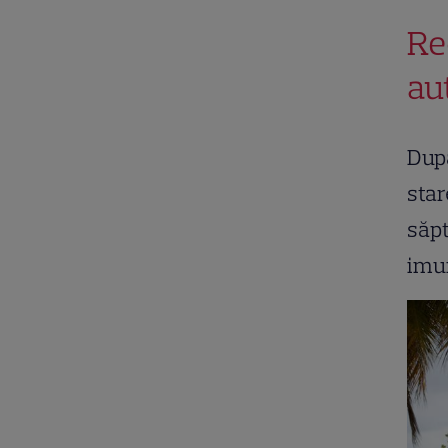
Re
au
După
star
săp
imun