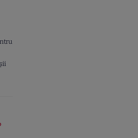
ntru
șii
?