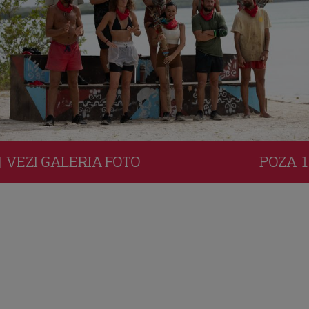
VEZI
GALERIA
FOTO
POZA
1