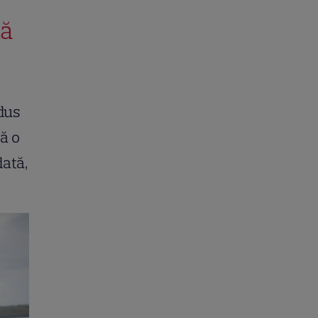
nă
dus
ă o
dată,