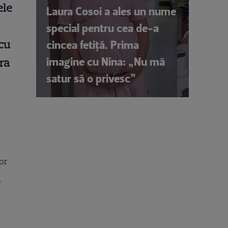
ele
Laura Cosoi a ales un nume
special pentru cea de-a
 cu
cincea fetiță. Prima
imagine cu Nina: „Nu mă
ora
satur să o privesc”
or
?