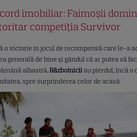
cord imobiliar: Faimoșii domi
toritar competiția Survivor
 o victorie în jocul de recompensă care le-a a
ea generală de bine și gândul că ar putea să fac
tămână albastră,
Războinicii
au pierdut, încă o 
itatea, spre surprinderea celor de acasă.