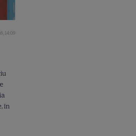
6, 14:09
ciu
me
ia
, în