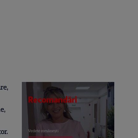
re,
Recomandări
e,
or.
Vedete româneşti