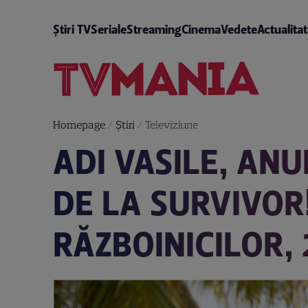
Știri TV
Seriale
Streaming
Cinema
Vedete
Actualita
Homepage
/
Știri
/
Televiziune
ADI VASILE, AN
DE LA SURVIVOR
RĂZBOINICILOR,