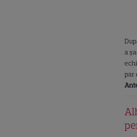
După
a șa
echi
par 
Ant
Al
pe