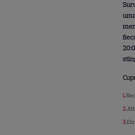
Surv
uman
memb
fiec
20:0
stin
Cup
1
Rec
2
Alb
3
Eli