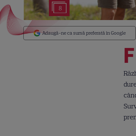
8
Adaugă-ne ca sursă preferată în Google
F
Răzb
dure
când
Surv
prem