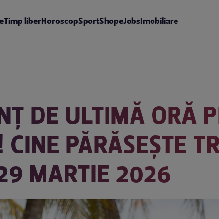
te
Timp liber
Horoscop
Sport
Shop
eJobs
Imobiliare
UNȚ DE ULTIMĂ ORĂ 
! CINE PĂRĂSEȘTE T
 29 MARTIE 2026