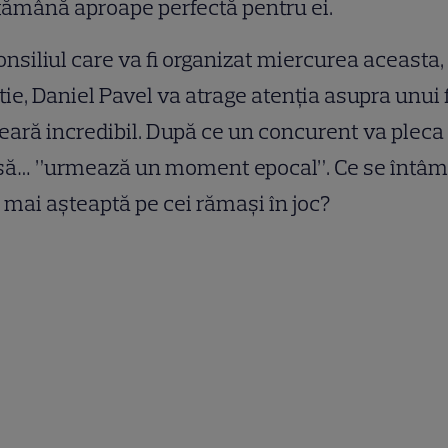
ămână aproape perfectă pentru ei.
onsiliul care va fi organizat miercurea aceasta,
ie, Daniel Pavel va atrage atenția asupra unui 
eară incredibil. După ce un concurent va pleca
să… ”urmează un moment epocal”. Ce se întâm
i mai așteaptă pe cei rămași în joc?