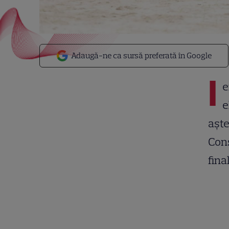
Adaugă-ne ca sursă preferată în Google
I
e
e
aște
Cons
fina