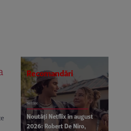
a
Recomandări
Netflix
Noutăți Netflix în august
te
2026: Robert De Niro,