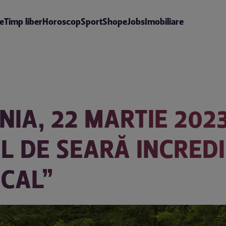
te
Timp liber
Horoscop
Sport
Shop
eJobs
Imobiliare
IA, 22 MARTIE 2023
L DE SEARĂ INCRED
CAL”