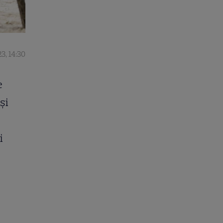
3, 14:30
e
și
i