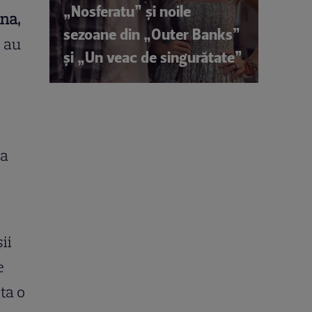
„Nosferatu” și noile
na,
sezoane din „Outer Banks”
e au
și „Un veac de singurătate”
-a
ii
e
ta o