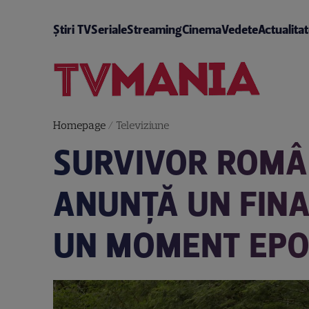
Știri TV
Seriale
Streaming
Cinema
Vedete
Actualita
Homepage
/
Televiziune
SURVIVOR ROMÂN
ANUNȚĂ UN FINA
UN MOMENT EPO