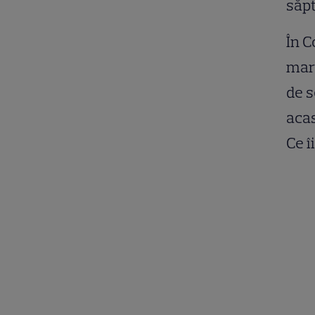
săpt
În C
mart
de s
aca
Ce î