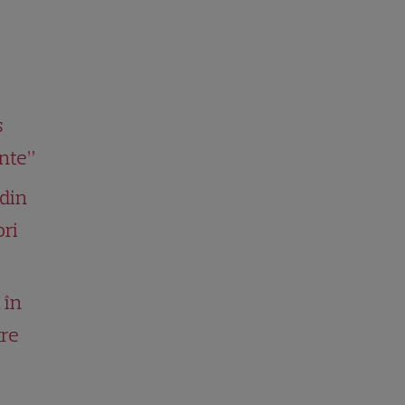
s
nte”
 din
ori
 în
tre