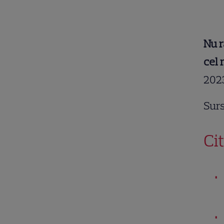
Nu r
cel 
202
Surs
Cit