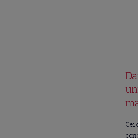
Da
un
ma
Cei 
conc