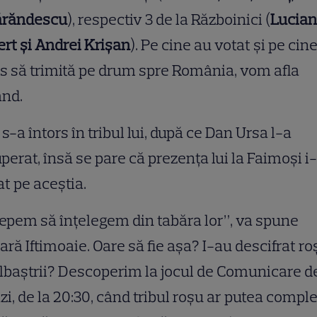
răndescu
), respectiv 3 de la Războinici (
Lucian
rt și Andrei Krișan
). Pe cine au votat și pe cin
s să trimită pe drum spre România, vom afla
ând.
 s-a întors în tribul lui, după ce Dan Ursa l-a
perat, însă se pare că prezența lui la Faimoși i
at pe aceștia.
epem să înțelegem din tabăra lor”, va spune
ară Iftimoaie. Oare să fie așa? I-au descifrat roș
lbaștrii? Descoperim la jocul de Comunicare d
zi, de la 20:30, când tribul roșu ar putea comple