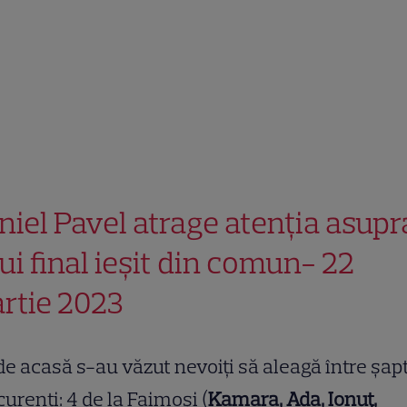
niel Pavel atrage atenția asupr
ui final ieșit din comun- 22
rtie 2023
de acasă s-au văzut nevoiți să aleagă între șap
urenți: 4 de la Faimoși (
Kamara, Ada, Ionuț,