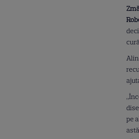
Zmă
Robe
deci
cur
Alin
recu
ajut
„Înc
dise
pe a
astă