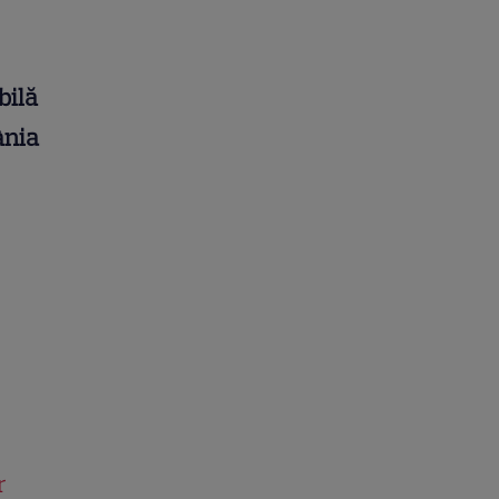
bilă
ânia
r