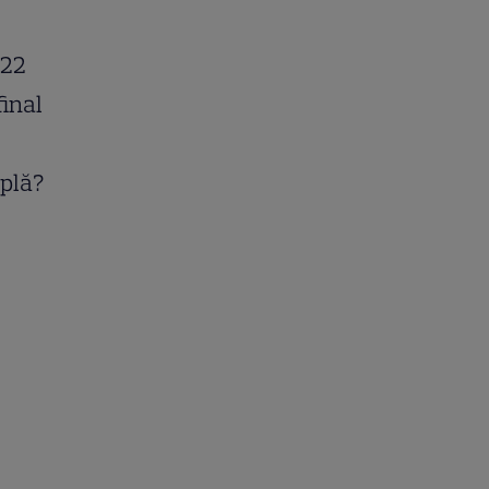
 22
final
plă?