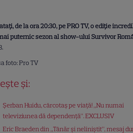
atați, de la ora 20:30, pe PRO TV, o ediție incredi
mai puternic sezon al show-ului Survivor Rom
3.
a foto: Pro TV
ește și:
Șerban Huidu, cârcotaș pe viață! „Nu numai
televiziunea dă dependență”. EXCLUSIV
Eric Braeden din „Tânăr și neliniștit”, mesaj du