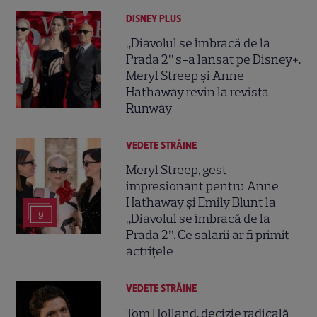
DISNEY PLUS
„Diavolul se îmbracă de la
Prada 2” s-a lansat pe Disney+.
Meryl Streep și Anne
Hathaway revin la revista
Runway
VEDETE STRĂINE
Meryl Streep, gest
impresionant pentru Anne
Hathaway și Emily Blunt la
9
„Diavolul se îmbracă de la
Prada 2”. Ce salarii ar fi primit
actrițele
VEDETE STRĂINE
Tom Holland, decizie radicală