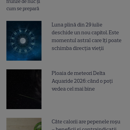
Luna plină din 29 iulie
deschide un nou capitol. Este
momentul astral care îți poate
schimba direcția vieții
Ploaia de meteori Delta
Aquaride 2026: când o poți
vedea cel mai bine
Câte calorii are pepenele roșu
– beneficii și contraindicații