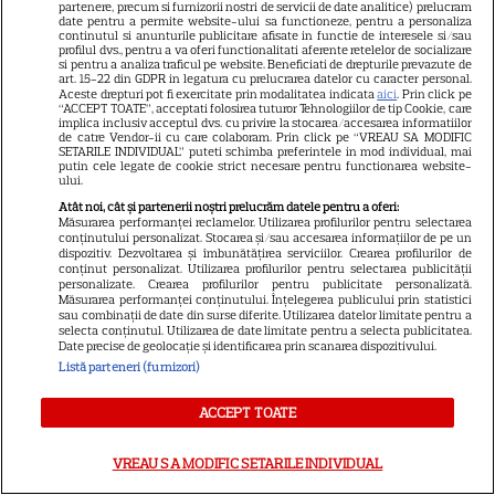
partenere, precum si furnizorii nostri de servicii de date analitice) prelucram
27 iulie și 2 august 2026:
date pentru a permite website-ului sa functioneze, pentru a personaliza
continutul si anunturile publicitare afisate in functie de interesele si/sau
Diavolul se îmbracă de la Prada
profilul dvs., pentru a va oferi functionalitati aferente retelelor de socializare
18
si pentru a analiza traficul pe website. Beneficiati de drepturile prevazute de
2 pe Disney+ și mari noutăți
art. 15-22 din GDPR in legatura cu prelucrarea datelor cu caracter personal.
Netflix
Aceste drepturi pot fi exercitate prin modalitatea indicata
aici
. Prin click pe
“ACCEPT TOATE”, acceptati folosirea tuturor Tehnologiilor de tip Cookie, care
implica inclusiv acceptul dvs. cu privire la stocarea/accesarea informatiilor
de catre Vendor-ii cu care colaboram. Prin click pe “VREAU SA MODIFIC
SETARILE INDIVIDUAL” puteti schimba preferintele in mod individual, mai
NETFLIX
putin cele legate de cookie strict necesare pentru functionarea website-
ului.
Josh Hartnett revine pe Netflix
Atât noi, cât și partenerii noștri prelucrăm datele pentru a oferi:
în thrillerul „Below”! Noutăți
Măsurarea performanței reclamelor. Utilizarea profilurilor pentru selectarea
conținutului personalizat. Stocarea și/sau accesarea informațiilor de pe un
majore despre premiile Emmy
dispozitiv. Dezvoltarea și îmbunătățirea serviciilor. Crearea profilurilor de
și noul serial Dan Brown
conținut personalizat. Utilizarea profilurilor pentru selectarea publicității
personalizate. Crearea profilurilor pentru publicitate personalizată.
Măsurarea performanței conținutului. Înțelegerea publicului prin statistici
sau combinații de date din surse diferite. Utilizarea datelor limitate pentru a
selecta conținutul. Utilizarea de date limitate pentru a selecta publicitatea.
DISNEY PLUS
Date precise de geolocație și identificarea prin scanarea dispozitivului.
Listă parteneri (furnizori)
Care-i buna și care-i reaua?
Emmy Rossum revine
ACCEPT TOATE
spectaculos pe Disney+ în
3
thrillerul psihologic „Furie și
VREAU SA MODIFIC SETARILE INDIVIDUAL
seducție”