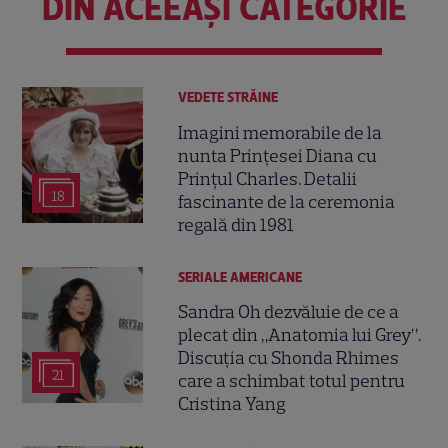
DIN ACEEAȘI CATEGORIE
VEDETE STRĂINE
Imagini memorabile de la
nunta Prințesei Diana cu
Prințul Charles. Detalii
18
fascinante de la ceremonia
regală din 1981
SERIALE AMERICANE
Sandra Oh dezvăluie de ce a
plecat din „Anatomia lui Grey”.
Discuția cu Shonda Rhimes
21
care a schimbat totul pentru
Cristina Yang