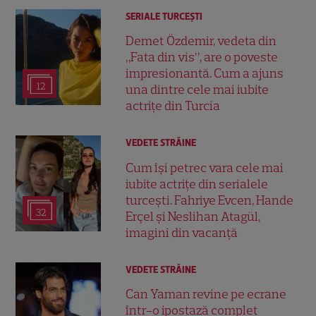
SERIALE TURCEŞTI
Demet Özdemir, vedeta din
„Fata din vis”, are o poveste
impresionantă. Cum a ajuns
12
una dintre cele mai iubite
actrițe din Turcia
VEDETE STRĂINE
Cum își petrec vara cele mai
iubite actrițe din serialele
turcești. Fahriye Evcen, Hande
32
Erçel și Neslihan Atagül,
imagini din vacanță
VEDETE STRĂINE
Can Yaman revine pe ecrane
într-o ipostază complet