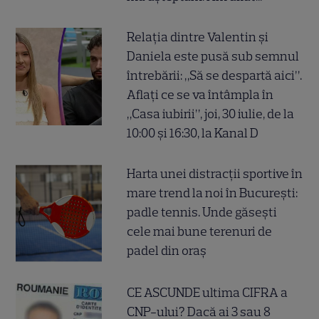
Relația dintre Valentin și
Daniela este pusă sub semnul
întrebării: „Să se despartă aici”.
Aflați ce se va întâmpla în
„Casa iubirii”, joi, 30 iulie, de la
10:00 și 16:30, la Kanal D
Harta unei distracții sportive în
mare trend la noi în București:
padle tennis. Unde găsești
cele mai bune terenuri de
padel din oraș
CE ASCUNDE ultima CIFRA a
CNP-ului? Dacă ai 3 sau 8