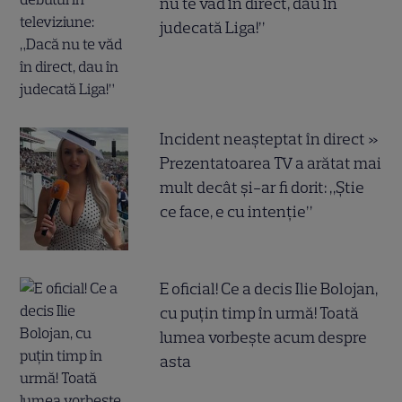
nu te văd în direct, dau în
judecată Liga!”
Incident neașteptat în direct »
Prezentatoarea TV a arătat mai
mult decât și-ar fi dorit: „Știe
ce face, e cu intenție”
E oficial! Ce a decis Ilie Bolojan,
cu puțin timp în urmă! Toată
lumea vorbește acum despre
asta