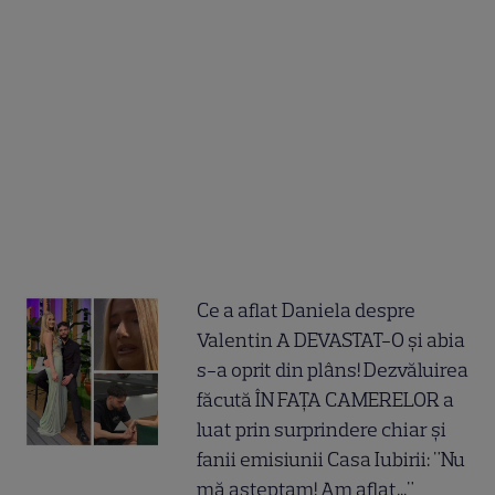
Ce a aflat Daniela despre
Valentin A DEVASTAT-O și abia
s-a oprit din plâns! Dezvăluirea
făcută ÎN FAȚA CAMERELOR a
luat prin surprindere chiar și
fanii emisiunii Casa Iubirii: "Nu
mă așteptam! Am aflat..."