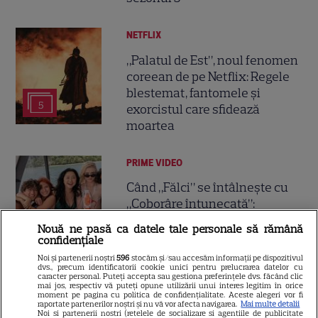
NETFLIX
„Palatul de Est”, noul fenomen
coreean de pe Netflix: Regele
blestemat, fantomele și
5
exorcistul care sfidează
moartea
PRIME VIDEO
Când „Fălci” se întâlnește cu
„Coborâre întunecată”:
Producția claustrofobă de pe
Nouă ne pasă ca datele tale personale să rămână
Prime Video ce nu trebuie
confidențiale
ratată
Noi și partenerii noștri
596
stocăm și/sau accesăm informații pe dispozitivul
dvs., precum identificatorii cookie unici pentru prelucrarea datelor cu
caracter personal. Puteți accepta sau gestiona preferințele dvs. făcând clic
mai jos, respectiv vă puteți opune utilizării unui interes legitim în orice
DISNEY PLUS
moment pe pagina cu politica de confidențialitate. Aceste alegeri vor fi
raportate partenerilor noștri și nu vă vor afecta navigarea.
Mai multe detalii
Ce vedem pe streaming între
Noi si partenerii nostri (retelele de socializare si agentiile de publicitate