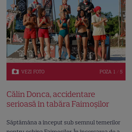
VEZI
FOTO
POZA
1 / 5
Călin Donca, accidentare
serioasă în tabăra Faimoșilor
Săptămâna a început sub semnul temerilor
pentru echipa Faimoșilor. În încercarea de a