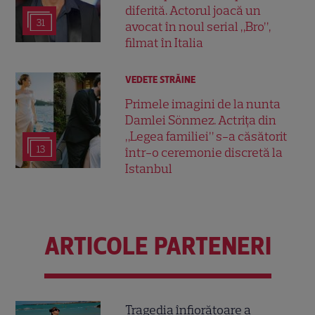
diferită. Actorul joacă un
31
avocat în noul serial „Bro”,
filmat în Italia
VEDETE STRĂINE
Primele imagini de la nunta
Damlei Sönmez. Actrița din
„Legea familiei” s-a căsătorit
13
într-o ceremonie discretă la
Istanbul
ARTICOLE PARTENERI
Tragedia înfiorătoare a