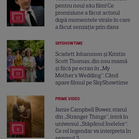
pentru noul său film! Ce
promisiune a făcut actorul
13
după momentele virale în care
a făcut senzație prin dans
SKYSHOWTIME
Scarlett Johansson și Kristin
Scott Thomas, din nou mamă
și fiică pe ecran în „My
13
Mother's Wedding”. Când
apare filmul pe SkyShowtime
PRIME VIDEO
Jamie Campbell Bower, starul
din „Stranger Things”, intră în
universul „Stăpânul Inelelor”.
9
Ce rol legendar va interpreta în
sezonul 3