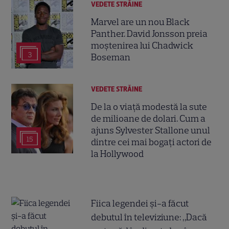
VEDETE STRĂINE
Marvel are un nou Black
Panther. David Jonsson preia
moștenirea lui Chadwick
3
Boseman
VEDETE STRĂINE
De la o viață modestă la sute
de milioane de dolari. Cum a
ajuns Sylvester Stallone unul
15
dintre cei mai bogați actori de
la Hollywood
Fiica legendei și-a făcut
debutul în televiziune: „Dacă