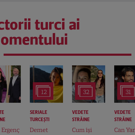
torii turci ai
omentului
12
32
31
TE
SERIALE
VEDETE
VEDETE
INE
TURCEŞTI
STRĂINE
STRĂINE
t Ergenç
Demet
Cum își
Can Ya