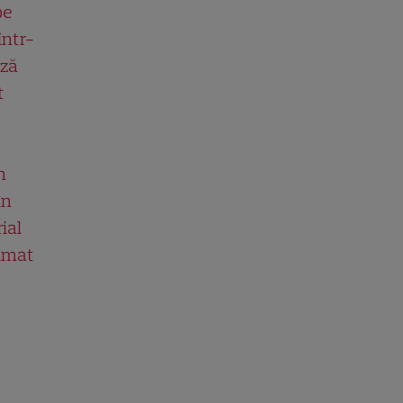
pe
într-
ază
t
n
în
ial
ilmat