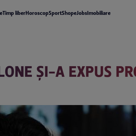
te
Timp liber
Horoscop
Sport
Shop
eJobs
Imobiliare
LONE ŞI-A EXPUS PRO