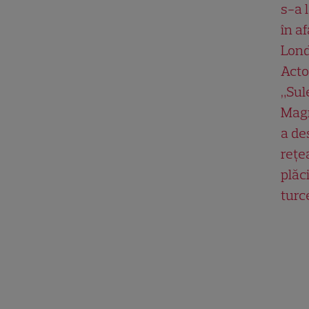
s-a 
în af
Lond
Acto
„Su
Magn
a de
rețe
plăci
turc