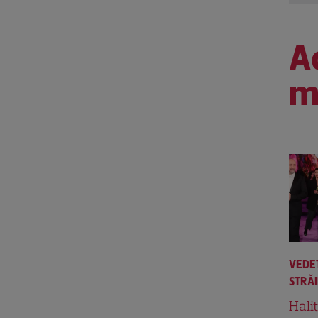
Ac
m
VEDE
STRĂ
Hali