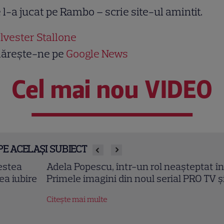
 l-a jucat pe Rambo – scrie site-ul amintit.
lvester Stallone
ărește-ne pe
Google News
Cel mai nou VIDEO
PE ACELAȘI SUBIECT
ela Popescu, într-un rol neașteptat în „Fără Urmă”
imele imagini din noul serial PRO TV și când încep
tește mai multe