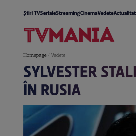
Știri TV
Seriale
Streaming
Cinema
Vedete
Actualita
Homepage
/
Vedete
SYLVESTER STAL
ÎN RUSIA