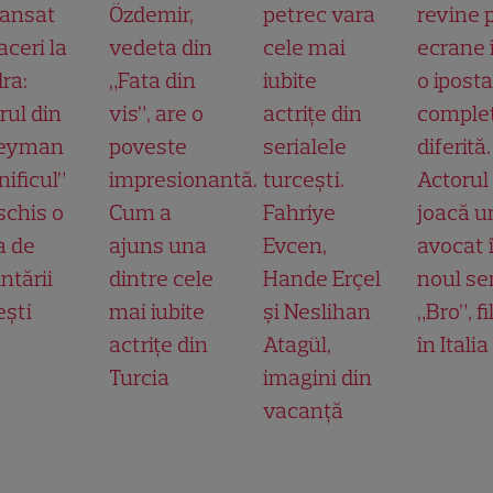
lansat
Özdemir,
petrec vara
revine 
aceri la
vedeta din
cele mai
ecrane 
ra:
„Fata din
iubite
o ipost
rul din
vis”, are o
actrițe din
comple
leyman
poveste
serialele
diferită.
ificul”
impresionantă.
turcești.
Actorul
schis o
Cum a
Fahriye
joacă u
a de
ajuns una
Evcen,
avocat 
ntării
dintre cele
Hande Erçel
noul ser
ești
mai iubite
și Neslihan
„Bro”, f
actrițe din
Atagül,
în Italia
Turcia
imagini din
vacanță