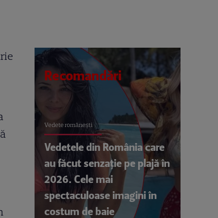
rie
Recomandări
a
Vedete româneşti
să
Vedetele din România care
au făcut senzație pe plajă în
2026. Cele mai
spectaculoase imagini în
costum de baie
n