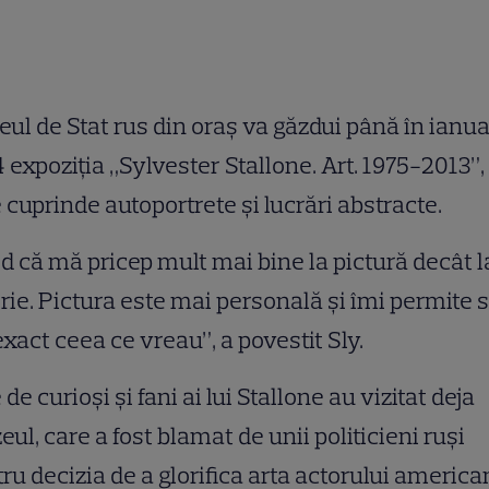
ul de Stat rus din oraş va găzdui până în ianua
 expoziţia „Sylvester Stallone. Art. 1975-2013”,
 cuprinde autoportrete şi lucrări abstracte.
d că mă pricep mult mai bine la pictură decât l
rie. Pictura este mai personală şi îmi permite 
exact ceea ce vreau”, a povestit Sly.
 de curioşi şi fani ai lui Stallone au vizitat deja
ul, care a fost blamat de unii politicieni ruşi
ru decizia de a glorifica arta actorului america