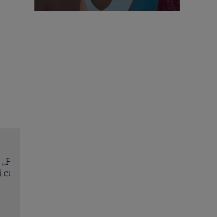
.
Vincent Pastore a murit la 80 de ani. Actorul din
e
Soprano” era celebru pentru rolul lui Big Pussy
Citește mai multe