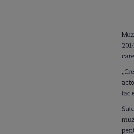
Muze
2014
care
„Cre
acto
fac 
Sute
muze
pent