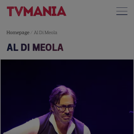
Homepage
/
Al Di Meola
AL DI MEOLA