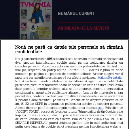
NUMĂRUL CURENT
ABONEAZA-TE LA REVISTĂ
Nouă ne pasă ca datele tale personale să rămână
confidențiale
Libertatea
Noi și partenerii noștri
596
stocăm și/sau accesăm informații pe dispozitivul
dvs., precum identificatorii cookie unici pentru prelucrarea datelor cu
Libertatea pentru femei
caracter personal. Puteți accepta sau gestiona preferințele dvs. făcând clic
mai jos, respectiv vă puteți opune utilizării unui interes legitim în orice
GSP
moment pe pagina cu politica de confidențialitate. Aceste alegeri vor fi
raportate partenerilor noștri și nu vă vor afecta navigarea.
Mai multe detalii
Noi si partenerii nostri (retelele de socializare si agentiile de publicitate
Știri mondene
partenere, precum si furnizorii nostri de servicii de date analitice) prelucram
date pentru a permite website-ului sa functioneze, pentru a personaliza
Avantaje
continutul si anunturile publicitare afisate in functie de interesele si/sau
profilul dvs., pentru a va oferi functionalitati aferente retelelor de socializare
Elle
si pentru a analiza traficul pe website. Beneficiati de drepturile prevazute de
art. 15-22 din GDPR in legatura cu prelucrarea datelor cu caracter personal.
Unica
Aceste drepturi pot fi exercitate prin modalitatea indicata
aici
. Prin click pe
“ACCEPT TOATE”, acceptati folosirea tuturor Tehnologiilor de tip Cookie, care
implica inclusiv acceptul dvs. cu privire la stocarea/accesarea informatiilor
Retete practice
de catre Vendor-ii cu care colaboram. Prin click pe “VREAU SA MODIFIC
SETARILE INDIVIDUAL” puteti schimba preferintele in mod individual, mai
putin cele legate de cookie strict necesare pentru functionarea website-