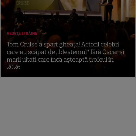
VEDETE STRĂINE
Tom Cruise a spart gheața! Actorii celebri
care au scăpat de „blestemul” fără Oscar și
marii uitați care încă așteaptă trofeul în
2026
7