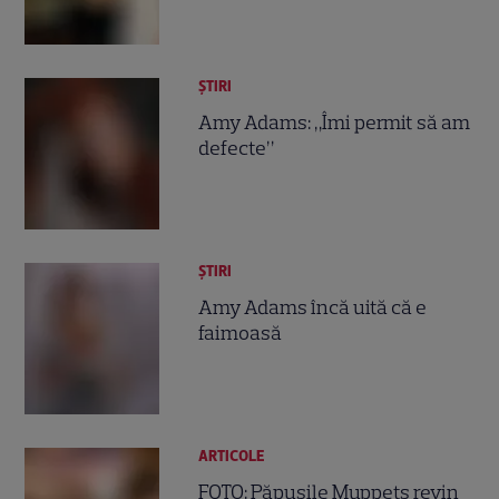
ȘTIRI
Amy Adams: „Îmi permit să am
defecte”
ȘTIRI
Amy Adams încă uită că e
faimoasă
ARTICOLE
FOTO: Păpuşile Muppets revin