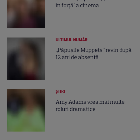
în forță la cinema
ULTIMUL NUMĂR
„Păpuşile Muppets” revin după
12 ani de absenţă
ȘTIRI
Amy Adams vrea mai multe
roluri dramatice