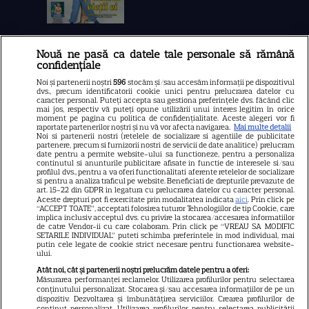
Nouă ne pasă ca datele tale personale să rămână
Libertatea
confidențiale
Libertatea pentru femei
Noi și partenerii noștri
596
stocăm și/sau accesăm informații pe dispozitivul
dvs., precum identificatorii cookie unici pentru prelucrarea datelor cu
GSP
caracter personal. Puteți accepta sau gestiona preferințele dvs. făcând clic
mai jos, respectiv vă puteți opune utilizării unui interes legitim în orice
Știri mondene
moment pe pagina cu politica de confidențialitate. Aceste alegeri vor fi
raportate partenerilor noștri și nu vă vor afecta navigarea.
Mai multe detalii
Noi si partenerii nostri (retelele de socializare si agentiile de publicitate
Avantaje
partenere, precum si furnizorii nostri de servicii de date analitice) prelucram
date pentru a permite website-ului sa functioneze, pentru a personaliza
Elle
continutul si anunturile publicitare afisate in functie de interesele si/sau
profilul dvs., pentru a va oferi functionalitati aferente retelelor de socializare
Unica
si pentru a analiza traficul pe website. Beneficiati de drepturile prevazute de
art. 15-22 din GDPR in legatura cu prelucrarea datelor cu caracter personal.
Retete practice
Aceste drepturi pot fi exercitate prin modalitatea indicata
aici
. Prin click pe
“ACCEPT TOATE”, acceptati folosirea tuturor Tehnologiilor de tip Cookie, care
implica inclusiv acceptul dvs. cu privire la stocarea/accesarea informatiilor
de catre Vendor-ii cu care colaboram. Prin click pe “VREAU SA MODIFIC
SETARILE INDIVIDUAL” puteti schimba preferintele in mod individual, mai
URMĂREȘTE-NE PE
putin cele legate de cookie strict necesare pentru functionarea website-
ului.
Atât noi, cât și partenerii noștri prelucrăm datele pentru a oferi:
Măsurarea performanței reclamelor. Utilizarea profilurilor pentru selectarea
conținutului personalizat. Stocarea și/sau accesarea informațiilor de pe un
dispozitiv. Dezvoltarea și îmbunătățirea serviciilor. Crearea profilurilor de
conținut personalizat. Utilizarea profilurilor pentru selectarea publicității