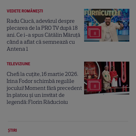
VEDETE ROMÂNEŞTI
Radu Ciucă, adevărul despre
plecarea de la PRO TV după 18
8
ani. Ce i-a spus Cătălin Măruță
când a aflat că semnează cu
Antena 1
TELEVIZIUNE
Chefi la cuțite, 16 martie 2026.
Irina Fodor schimbă regulile
8
jocului! Moment fără precedent
în platou și un invitat de
legendă: Florin Răducioiu
ȘTIRI