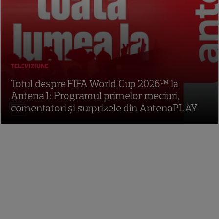
TELEVIZIUNE
Totul despre FIFA World Cup 2026™ la
Antena 1: Programul primelor meciuri,
comentatori și surprizele din AntenaPLAY
3