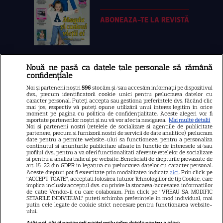
ABONEAZA-TE LA REVISTĂ
Nouă ne pasă ca datele tale personale să rămână
Libertatea
confidențiale
Libertatea pentru femei
Noi și partenerii noștri
596
stocăm și/sau accesăm informații pe dispozitivul
dvs., precum identificatorii cookie unici pentru prelucrarea datelor cu
GSP
caracter personal. Puteți accepta sau gestiona preferințele dvs. făcând clic
mai jos, respectiv vă puteți opune utilizării unui interes legitim în orice
Știri mondene
moment pe pagina cu politica de confidențialitate. Aceste alegeri vor fi
raportate partenerilor noștri și nu vă vor afecta navigarea.
Mai multe detalii
Noi si partenerii nostri (retelele de socializare si agentiile de publicitate
Avantaje
partenere, precum si furnizorii nostri de servicii de date analitice) prelucram
date pentru a permite website-ului sa functioneze, pentru a personaliza
Elle
continutul si anunturile publicitare afisate in functie de interesele si/sau
profilul dvs., pentru a va oferi functionalitati aferente retelelor de socializare
Unica
si pentru a analiza traficul pe website. Beneficiati de drepturile prevazute de
art. 15-22 din GDPR in legatura cu prelucrarea datelor cu caracter personal.
Retete practice
Aceste drepturi pot fi exercitate prin modalitatea indicata
aici
. Prin click pe
“ACCEPT TOATE”, acceptati folosirea tuturor Tehnologiilor de tip Cookie, care
implica inclusiv acceptul dvs. cu privire la stocarea/accesarea informatiilor
de catre Vendor-ii cu care colaboram. Prin click pe “VREAU SA MODIFIC
SETARILE INDIVIDUAL” puteti schimba preferintele in mod individual, mai
URMĂREȘTE-NE PE
putin cele legate de cookie strict necesare pentru functionarea website-
ului.
Atât noi, cât și partenerii noștri prelucrăm datele pentru a oferi: