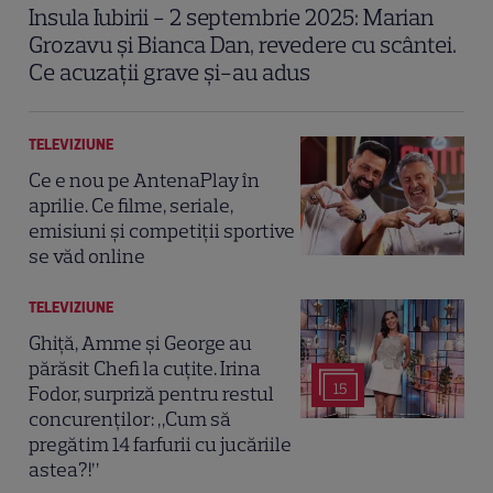
Insula Iubirii - 2 septembrie 2025: Marian
Grozavu și Bianca Dan, revedere cu scântei.
Ce acuzații grave și-au adus
TELEVIZIUNE
Ce e nou pe AntenaPlay în
aprilie. Ce filme, seriale,
emisiuni și competiții sportive
se văd online
TELEVIZIUNE
Ghiță, Amme și George au
părăsit Chefi la cuțite. Irina
15
Fodor, surpriză pentru restul
concurenților: „Cum să
pregătim 14 farfurii cu jucăriile
astea?!”