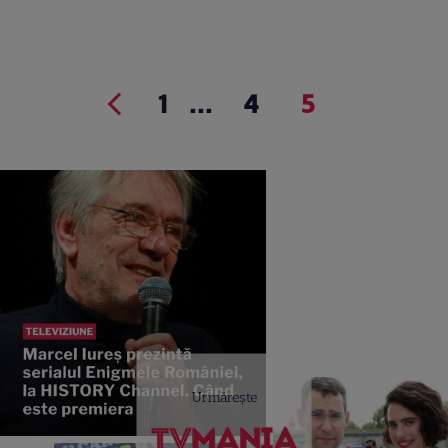
1
...
4
5
Urmărește