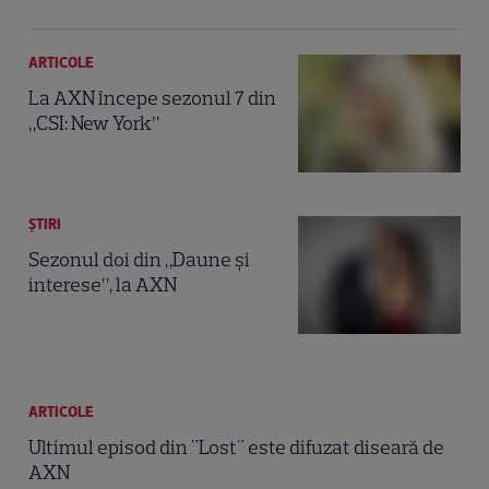
ARTICOLE
La AXN începe sezonul 7 din
„CSI: New York”
ȘTIRI
Sezonul doi din „Daune şi
interese”, la AXN
ARTICOLE
Ultimul episod din "Lost" este difuzat diseară de
AXN