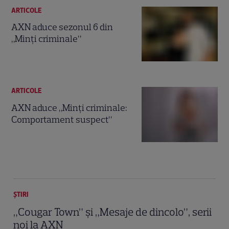
ARTICOLE
AXN aduce sezonul 6 din
„Minţi criminale”
ARTICOLE
AXN aduce „Minţi criminale:
Comportament suspect”
ȘTIRI
„Cougar Town” şi „Mesaje de dincolo”, serii
noi la AXN