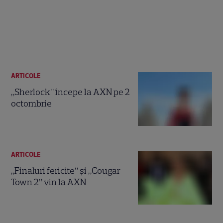
ARTICOLE
„Sherlock” începe la AXN pe 2
octombrie
ARTICOLE
„Finaluri fericite” şi „Cougar
Town 2” vin la AXN