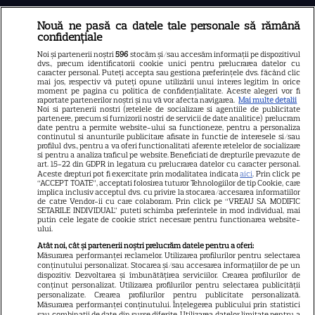
Nouă ne pasă ca datele tale personale să rămână
Libertatea
confidențiale
Libertatea pentru femei
Noi și partenerii noștri
596
stocăm și/sau accesăm informații pe dispozitivul
dvs., precum identificatorii cookie unici pentru prelucrarea datelor cu
GSP
caracter personal. Puteți accepta sau gestiona preferințele dvs. făcând clic
mai jos, respectiv vă puteți opune utilizării unui interes legitim în orice
Știri mondene
moment pe pagina cu politica de confidențialitate. Aceste alegeri vor fi
raportate partenerilor noștri și nu vă vor afecta navigarea.
Mai multe detalii
Noi si partenerii nostri (retelele de socializare si agentiile de publicitate
Avantaje
partenere, precum si furnizorii nostri de servicii de date analitice) prelucram
date pentru a permite website-ului sa functioneze, pentru a personaliza
Elle
continutul si anunturile publicitare afisate in functie de interesele si/sau
profilul dvs., pentru a va oferi functionalitati aferente retelelor de socializare
Unica
si pentru a analiza traficul pe website. Beneficiati de drepturile prevazute de
art. 15-22 din GDPR in legatura cu prelucrarea datelor cu caracter personal.
Retete practice
Aceste drepturi pot fi exercitate prin modalitatea indicata
aici
. Prin click pe
“ACCEPT TOATE”, acceptati folosirea tuturor Tehnologiilor de tip Cookie, care
implica inclusiv acceptul dvs. cu privire la stocarea/accesarea informatiilor
de catre Vendor-ii cu care colaboram. Prin click pe “VREAU SA MODIFIC
SETARILE INDIVIDUAL” puteti schimba preferintele in mod individual, mai
URMĂREȘTE-NE PE
putin cele legate de cookie strict necesare pentru functionarea website-
ului.
Atât noi, cât și partenerii noștri prelucrăm datele pentru a oferi:
Măsurarea performanței reclamelor. Utilizarea profilurilor pentru selectarea
conținutului personalizat. Stocarea și/sau accesarea informațiilor de pe un
dispozitiv. Dezvoltarea și îmbunătățirea serviciilor. Crearea profilurilor de
conținut personalizat. Utilizarea profilurilor pentru selectarea publicității
Copyright
2026
Ringier Romania – Toate Drepturile rezervate
personalizate. Crearea profilurilor pentru publicitate personalizată.
Măsurarea performanței conținutului. Înțelegerea publicului prin statistici
sau combinații de date din surse diferite. Utilizarea datelor limitate pentru a