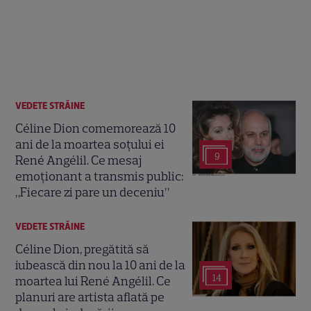
VEDETE STRĂINE
Céline Dion comemorează 10
ani de la moartea soțului ei
9
René Angélil. Ce mesaj
emoționant a transmis public:
„Fiecare zi pare un deceniu”
VEDETE STRĂINE
Céline Dion, pregătită să
iubească din nou la 10 ani de la
14
moartea lui René Angélil. Ce
planuri are artista aflată pe