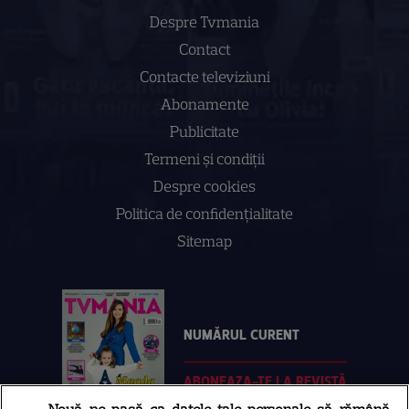
Despre Tvmania
Contact
Contacte televiziuni
Abonamente
Publicitate
Termeni și condiții
Despre cookies
Politica de confidenţialitate
Sitemap
NUMĂRUL CURENT
ABONEAZA-TE LA REVISTĂ