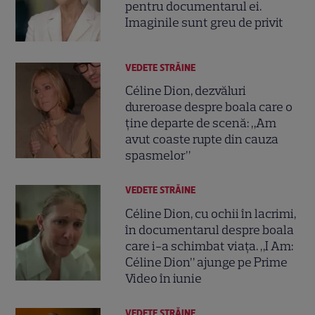
pentru documentarul ei.
Imaginile sunt greu de privit
VEDETE STRĂINE
Céline Dion, dezvăluri
dureroase despre boala care o
ține departe de scenă: „Am
avut coaste rupte din cauza
spasmelor”
VEDETE STRĂINE
Céline Dion, cu ochii în lacrimi,
în documentarul despre boala
care i-a schimbat viața. „I Am:
Céline Dion” ajunge pe Prime
Video în iunie
VEDETE STRĂINE