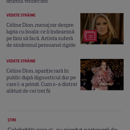
drumul vindecării
VEDETE STRĂINE
Céline Dion, mesaj rar despre
lupta cu boala: ce îi îndeamnă
20
pe fani să facă. Artista suferă
de sindromul persoanei rigide
VEDETE STRĂINE
Céline Dion, apariție rară în
public după dignosticul dur pe
care l-a primit. Cum s-a distrat
alături de cei trei fii
ȘTIRI
Celebrități care și-au pierdut partenerii de