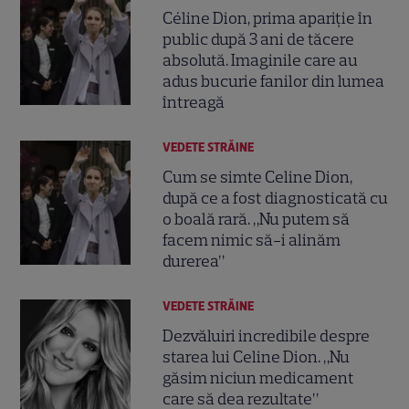
Céline Dion, prima apariție în
public după 3 ani de tăcere
absolută. Imaginile care au
adus bucurie fanilor din lumea
întreagă
VEDETE STRĂINE
Cum se simte Celine Dion,
după ce a fost diagnosticată cu
o boală rară. „Nu putem să
facem nimic să-i alinăm
durerea”
VEDETE STRĂINE
Dezvăluiri incredibile despre
starea lui Celine Dion. „Nu
găsim niciun medicament
care să dea rezultate”