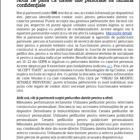
Nouă ne pasă ca datele tale personale să rămână
confidențiale
Noi și partenerii noștri
596
stocăm și/sau accesăm informații pe dispozitivul
dvs., precum identificatorii cookie unici pentru prelucrarea datelor cu
Libertatea
caracter personal. Puteți accepta sau gestiona preferințele dvs. făcând clic
mai jos, respectiv vă puteți opune utilizării unui interes legitim în orice
moment pe pagina cu politica de confidențialitate. Aceste alegeri vor fi
Libertatea pentru femei
raportate partenerilor noștri și nu vă vor afecta navigarea.
Mai multe detalii
Noi si partenerii nostri (retelele de socializare si agentiile de publicitate
GSP
partenere, precum si furnizorii nostri de servicii de date analitice) prelucram
date pentru a permite website-ului sa functioneze, pentru a personaliza
Știri mondene
continutul si anunturile publicitare afisate in functie de interesele si/sau
profilul dvs., pentru a va oferi functionalitati aferente retelelor de socializare
si pentru a analiza traficul pe website. Beneficiati de drepturile prevazute de
Avantaje
art. 15-22 din GDPR in legatura cu prelucrarea datelor cu caracter personal.
Aceste drepturi pot fi exercitate prin modalitatea indicata
aici
. Prin click pe
Elle
“ACCEPT TOATE”, acceptati folosirea tuturor Tehnologiilor de tip Cookie, care
implica inclusiv acceptul dvs. cu privire la stocarea/accesarea informatiilor
Unica
de catre Vendor-ii cu care colaboram. Prin click pe “VREAU SA MODIFIC
SETARILE INDIVIDUAL” puteti schimba preferintele in mod individual, mai
Retete practice
putin cele legate de cookie strict necesare pentru functionarea website-
ului.
Atât noi, cât și partenerii noștri prelucrăm datele pentru a oferi:
Măsurarea performanței reclamelor. Utilizarea profilurilor pentru selectarea
URMĂREȘTE-NE PE
conținutului personalizat. Stocarea și/sau accesarea informațiilor de pe un
dispozitiv. Dezvoltarea și îmbunătățirea serviciilor. Crearea profilurilor de
conținut personalizat. Utilizarea profilurilor pentru selectarea publicității
personalizate. Crearea profilurilor pentru publicitate personalizată.
Măsurarea performanței conținutului. Înțelegerea publicului prin statistici
sau combinații de date din surse diferite. Utilizarea datelor limitate pentru a
selecta conținutul. Utilizarea de date limitate pentru a selecta publicitatea.
Date precise de geolocație și identificarea prin scanarea dispozitivului.
Copyright
2026
Ringier Romania – Toate Drepturile rezervate