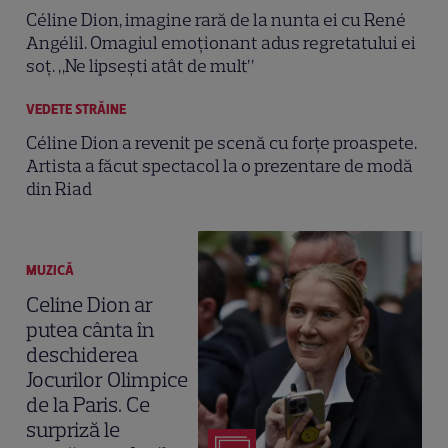
Céline Dion, imagine rară de la nunta ei cu René
Angélil. Omagiul emoționant adus regretatului ei
soț. „Ne lipsești atât de mult”
VEDETE STRĂINE
Céline Dion a revenit pe scenă cu forțe proaspete.
Artista a făcut spectacol la o prezentare de modă
din Riad
MUZICĂ
Celine Dion ar
putea cânta în
deschiderea
Jocurilor Olimpice
de la Paris. Ce
surpriză le