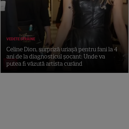
VEDETE STRĂINE
Celine Dion, surpriză uriașă pentru fani la 4
ani de la diagnosticul șocant: Unde va
putea fi văzută artista curând
6