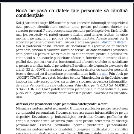
Nouă ne pasă ca datele tale personale să rămână
Libertatea
confidențiale
Libertatea pentru femei
Noi și partenerii noștri
596
stocăm și/sau accesăm informații pe dispozitivul
dvs., precum identificatorii cookie unici pentru prelucrarea datelor cu
GSP
caracter personal. Puteți accepta sau gestiona preferințele dvs. făcând clic
mai jos, respectiv vă puteți opune utilizării unui interes legitim în orice
Știri mondene
moment pe pagina cu politica de confidențialitate. Aceste alegeri vor fi
raportate partenerilor noștri și nu vă vor afecta navigarea.
Mai multe detalii
Noi si partenerii nostri (retelele de socializare si agentiile de publicitate
Avantaje
partenere, precum si furnizorii nostri de servicii de date analitice) prelucram
date pentru a permite website-ului sa functioneze, pentru a personaliza
Elle
continutul si anunturile publicitare afisate in functie de interesele si/sau
profilul dvs., pentru a va oferi functionalitati aferente retelelor de socializare
Unica
si pentru a analiza traficul pe website. Beneficiati de drepturile prevazute de
art. 15-22 din GDPR in legatura cu prelucrarea datelor cu caracter personal.
Retete practice
Aceste drepturi pot fi exercitate prin modalitatea indicata
aici
. Prin click pe
“ACCEPT TOATE”, acceptati folosirea tuturor Tehnologiilor de tip Cookie, care
implica inclusiv acceptul dvs. cu privire la stocarea/accesarea informatiilor
de catre Vendor-ii cu care colaboram. Prin click pe “VREAU SA MODIFIC
SETARILE INDIVIDUAL” puteti schimba preferintele in mod individual, mai
URMĂREȘTE-NE PE
putin cele legate de cookie strict necesare pentru functionarea website-
ului.
Atât noi, cât și partenerii noștri prelucrăm datele pentru a oferi:
Măsurarea performanței reclamelor. Utilizarea profilurilor pentru selectarea
conținutului personalizat. Stocarea și/sau accesarea informațiilor de pe un
dispozitiv. Dezvoltarea și îmbunătățirea serviciilor. Crearea profilurilor de
conținut personalizat. Utilizarea profilurilor pentru selectarea publicității
Copyright
2026
Ringier Romania – Toate Drepturile rezervate
personalizate. Crearea profilurilor pentru publicitate personalizată.
Măsurarea performanței conținutului. Înțelegerea publicului prin statistici
sau combinații de date din surse diferite. Utilizarea datelor limitate pentru a