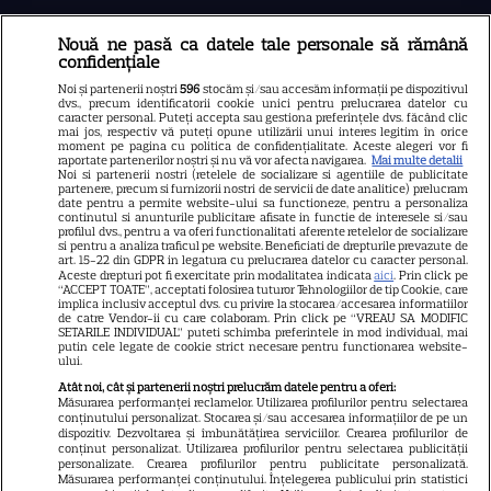
Nouă ne pasă ca datele tale personale să rămână
Libertatea
confidențiale
Libertatea pentru femei
Noi și partenerii noștri
596
stocăm și/sau accesăm informații pe dispozitivul
dvs., precum identificatorii cookie unici pentru prelucrarea datelor cu
GSP
caracter personal. Puteți accepta sau gestiona preferințele dvs. făcând clic
mai jos, respectiv vă puteți opune utilizării unui interes legitim în orice
Știri mondene
moment pe pagina cu politica de confidențialitate. Aceste alegeri vor fi
raportate partenerilor noștri și nu vă vor afecta navigarea.
Mai multe detalii
Noi si partenerii nostri (retelele de socializare si agentiile de publicitate
Avantaje
partenere, precum si furnizorii nostri de servicii de date analitice) prelucram
date pentru a permite website-ului sa functioneze, pentru a personaliza
Elle
continutul si anunturile publicitare afisate in functie de interesele si/sau
profilul dvs., pentru a va oferi functionalitati aferente retelelor de socializare
Unica
si pentru a analiza traficul pe website. Beneficiati de drepturile prevazute de
art. 15-22 din GDPR in legatura cu prelucrarea datelor cu caracter personal.
Retete practice
Aceste drepturi pot fi exercitate prin modalitatea indicata
aici
. Prin click pe
“ACCEPT TOATE”, acceptati folosirea tuturor Tehnologiilor de tip Cookie, care
implica inclusiv acceptul dvs. cu privire la stocarea/accesarea informatiilor
de catre Vendor-ii cu care colaboram. Prin click pe “VREAU SA MODIFIC
SETARILE INDIVIDUAL” puteti schimba preferintele in mod individual, mai
URMĂREȘTE-NE PE
putin cele legate de cookie strict necesare pentru functionarea website-
ului.
Atât noi, cât și partenerii noștri prelucrăm datele pentru a oferi:
Măsurarea performanței reclamelor. Utilizarea profilurilor pentru selectarea
conținutului personalizat. Stocarea și/sau accesarea informațiilor de pe un
dispozitiv. Dezvoltarea și îmbunătățirea serviciilor. Crearea profilurilor de
conținut personalizat. Utilizarea profilurilor pentru selectarea publicității
Copyright
2026
Ringier Romania – Toate Drepturile rezervate
personalizate. Crearea profilurilor pentru publicitate personalizată.
Măsurarea performanței conținutului. Înțelegerea publicului prin statistici