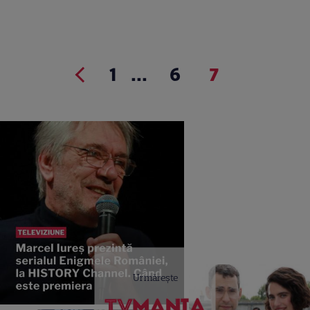
1
...
6
7
Urmărește